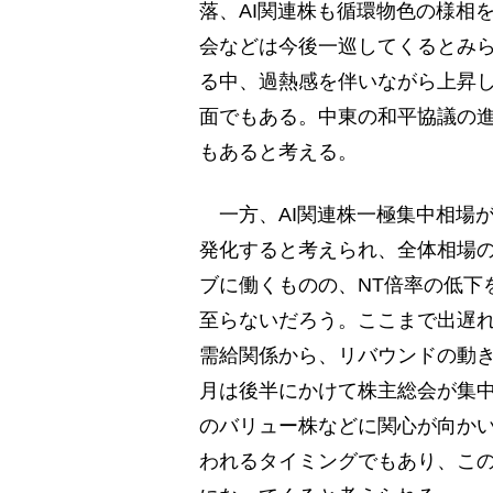
落、AI関連株も循環物色の様相
会などは今後一巡してくるとみ
る中、過熱感を伴いながら上昇し
面でもある。中東の和平協議の進
もあると考える。
一方、AI関連株一極集中相場
発化すると考えられ、全体相場
ブに働くものの、NT倍率の低下
至らないだろう。ここまで出遅れ
需給関係から、リバウンドの動き
月は後半にかけて株主総会が集
のバリュー株などに関心が向かい
われるタイミングでもあり、こ