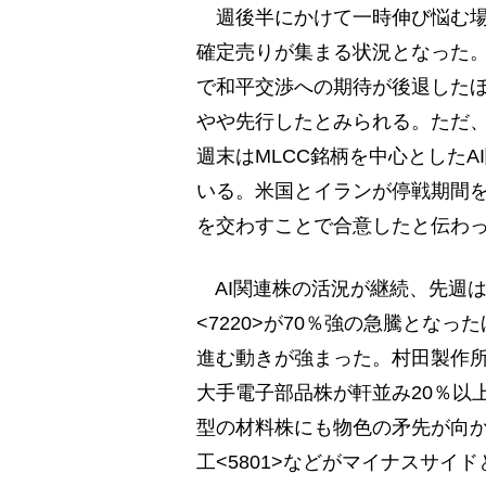
週後半にかけて一時伸び悩む場
確定売りが集まる状況となった
で和平交渉への期待が後退したほ
やや先行したとみられる。ただ
週末はMLCC銘柄を中心としたA
いる。米国とイランが停戦期間を
を交わすことで合意したと伝わ
AI関連株の活況が継続、先週
<7220>が70％強の急騰とな
進む動きが強まった。村田製作所<69
大手電子部品株が軒並み20％以
型の材料株にも物色の矛先が向か
工<5801>などがマイナスサイド