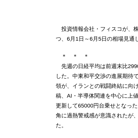
投資情報会社・フィスコが、株式
つ、6月1日～6月5日の相場見通
＊ ＊ ＊
先週の日経平均は前週末比2990.4
した。中東和平交渉の進展期待
領が、イランとの戦闘終結に向け
稿、AI・半導体関連を中心に上
更新して65000円台乗せとなっ
角に過熱警戒感が意識されたが
た。