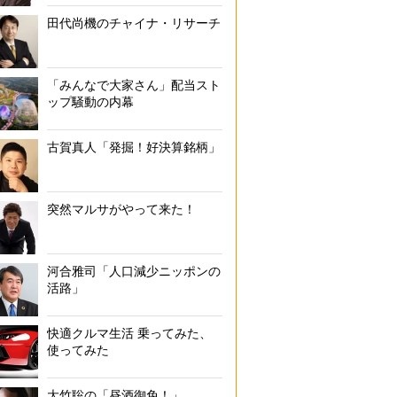
田代尚機のチャイナ・リサーチ
「みんなで大家さん」配当スト
ップ騒動の内幕
古賀真人「発掘！好決算銘柄」
突然マルサがやって来た！
河合雅司「人口減少ニッポンの
活路」
快適クルマ生活 乗ってみた、
使ってみた
大竹聡の「昼酒御免！」