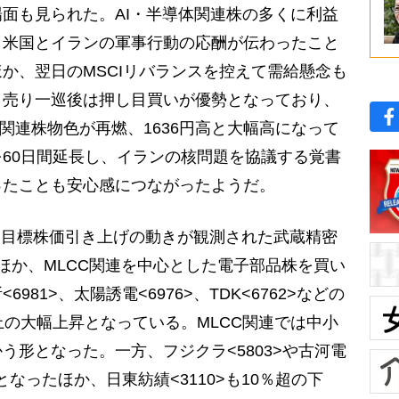
面も見られた。AI・半導体関連株の多くに利益
。米国とイランの軍事行動の応酬が伝わったこと
か、翌日のMSCIリバランスを控えて需給懸念も
、売り一巡後は押し目買いが優勢となっており、
I関連株物色が再燃、1636円高と大幅高になって
60日間延長し、イランの核問題を協議する覚書
ったことも安心感につながったようだ。
は目標株価引き上げの動きが観測された武蔵精密
ったほか、MLCC関連を中心とした電子部品株を買い
81>、太陽誘電<6976>、TDK<6762>などの
上の大幅上昇となっている。MLCC関連では中小
う形となった。一方、フジクラ<5803>や古河電
となったほか、日東紡績<3110>も10％超の下