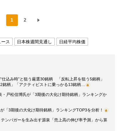
1
2
ュース
日本株週間見通し
日経平均株価
“仕込み時”と狙う厳選30銘柄 「反転上昇を狙う5銘柄」
2銘柄」「アクティビストに乗っかる13銘柄…
表・戸松信博氏が「3期後の大化け期待銘柄」ランキングか
が「3期後の大化け期待銘柄」ランキングTOP3を分析！
0】テンバガーを生み出す源泉「売上高の伸び率予測」から算