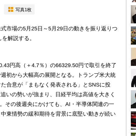
写真1枚
市場の5月25日～5月29日の動きを振り返りつ
しを解説する。
3円高（＋4.7％）の66329.50円で取引を終了
で週初から大幅高の展開となる。トランプ米大統
た合意が「まもなく発表される」とSNSに投
値追いの勢いが強まり、日経平均は高値を大きく
た。その後週央にかけても、AI・半導体関連の一
、中東情勢の緩和期待を背景に底堅い動きが続い