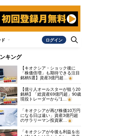
ンド
ログイン
ンキング
【キオクシア・ショック後に
「株価倍増」も期待できる注目
銘柄5選】資産3億円超…
【億り人オールスターが狙う20
銘柄】「総資産69億円超」90歳
現役トレーダーから“1…
「キオクシアが再び株価10万円
になる日は遠い」資産3億円超
のサラリーマン投資家…
「キオクシアが今後も利益を出