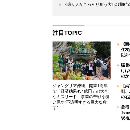
《億り人がこっそり狙う大化け期待の
注目TOPIC
《商
住友
以外
猛暑
けば
のか
ジャングリア沖縄、開業1周年
【納
で「経済効果494億円」の大き
到、
なミスリード 事業の苦戦を覆
の右
い隠す“不透明すぎる巨大な数
急増
字”
Te
現地