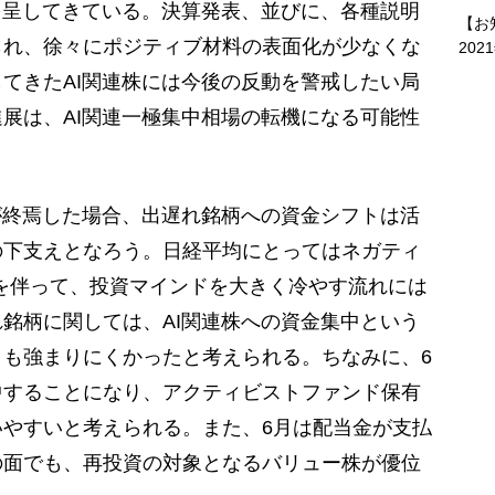
を呈してきている。決算発表、並びに、各種説明
【お
られ、徐々にポジティブ材料の表面化が少なくな
202
てきたAI関連株には今後の反動を警戒したい局
展は、AI関連一極集中相場の転機になる可能性
が終焉した場合、出遅れ銘柄への資金シフトは活
の下支えとなろう。日経平均にとってはネガティ
を伴って、投資マインドを大きく冷やす流れには
銘柄に関しては、AI関連株への資金集中という
も強まりにくかったと考えられる。ちなみに、6
中することになり、アクティビストファンド保有
やすいと考えられる。また、6月は配当金が支払
の面でも、再投資の対象となるバリュー株が優位