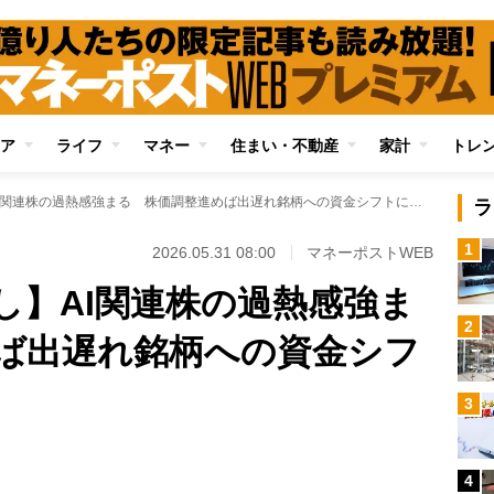
ア
ライフ
マネー
住まい・不動産
家計
トレ
【日本株週間見通し】AI関連株の過熱感強まる 株価調整進めば出遅れ銘柄への資金シフトにも余地
ラ
1
2026.05.31 08:00
マネーポストWEB
し】AI関連株の過熱感強ま
2
ば出遅れ銘柄への資金シフ
3
Loaded
:
96.70%
/
4