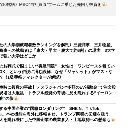
10銘柄》MBO“自社買収”ブームに乗じた先回り投資術
社の大学別就職者数ランキングを解剖》三菱商事、三井物産、
商事への就職者は「東大・早大・慶大で約6割」の現実 3大学
で強い大学はどこか
のお葬式で悩ましい“喪服問題” 女性は「ワンピースを着てい
OK」という俗説に潜む誤解、なぜ「ジャケット」がマストな
？《1級葬祭ディレクターが解説》
車時に複数の事故】テスラジャパン“多額のEV補助金”で注文殺
現場は大混乱 トラブル続発の背後に見え隠れする“イーロン
腕”の影
する中国企業の“国籍ロンダリング” SHEIN、TikTok、
mu…本社機能を海外に移転させ、トランプ関税の回避を狙う
人を隠れ蓑にした中国企業の農業参入・土地取得への懸念も