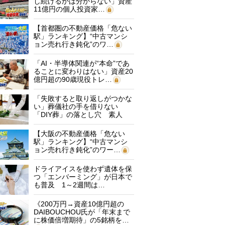
し続けるかは分からない」資産
11億円の個人投資家…
【首都圏の不動産価格「危ない
駅」ランキング】“中古マンシ
ョン売れ行き鈍化”のワ…
「AI・半導体関連が“本命”であ
ることに変わりはない」資産20
億円超の90歳現役トレ…
「失敗すると取り返しがつかな
い」葬儀社の手を借りない
「DIY葬」の落とし穴 素人
に…
【大阪の不動産価格「危ない
駅」ランキング】“中古マンシ
ョン売れ行き鈍化”のワー…
ドライアイスを使わず遺体を保
つ「エンバーミング」が日本で
も普及 1～2週間は…
《200万円→資産10億円超の
DAIBOUCHOU氏が「年末まで
に株価倍増期待」の5銘柄を…