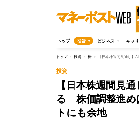
トップ
投資
ビジネス
キャリ
トップ
投資
株
投資
【日本株週間見通
る 株価調整進め
トにも余地
Unmute