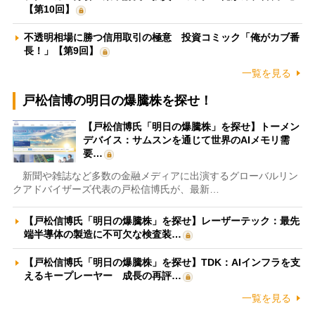
【第10回】
不透明相場に勝つ信用取引の極意 投資コミック「俺がカブ番
長！」【第9回】
一覧を見る
戸松信博の明日の爆騰株を探せ！
【戸松信博氏「明日の爆騰株」を探せ】トーメン
デバイス：サムスンを通じて世界のAIメモリ需
要…
新聞や雑誌など多数の金融メディアに出演するグローバルリン
クアドバイザーズ代表の戸松信博氏が、最新…
【戸松信博氏「明日の爆騰株」を探せ】レーザーテック：最先
端半導体の製造に不可欠な検査装…
【戸松信博氏「明日の爆騰株」を探せ】TDK：AIインフラを支
えるキープレーヤー 成長の再評…
一覧を見る