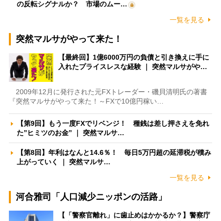
の反転シグナルか？ 市場のムー…
一覧を見る
突然マルサがやって来た！
【最終回】1億6000万円の負債と引き換えに手に
入れたプライスレスな経験 ｜ 突然マルサがや…
2009年12月に発行された元FXトレーダー・磯貝清明氏の著書
『突然マルサがやって来た！～FXで10億円稼い…
【第9回】もう一度FXでリベンジ！ 種銭は差し押さえを免れ
た”ヒミツのお金” ｜ 突然マルサ…
【第8回】年利はなんと14.6％！ 毎日5万円超の延滞税が積み
上がっていく ｜ 突然マルサ…
一覧を見る
河合雅司「人口減少ニッポンの活路」
【「警察官離れ」に歯止めはかかるか？】警察庁