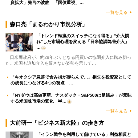
資拡大」発言の波紋 「国債重視」…
一覧を見る
森口亮「まるわかり市況分析」
「トレンド転換のスイッチになり得る」“介入慣
れ”した市場心理を変える「日米協調為替介入」
…
日米両政府が、約28年ぶりとなる円買いの協調介入に踏み切っ
た。米国も追加介入を辞さない姿勢を示して…
「キオクシア急落で含み損が膨らんで…」損失を投資家として
の成長につなげる4つの視点 …
「NYダウは高値更新、ナスダック・S&P500は足踏み」が意味
する米国株市場の変化 半…
一覧を見る
大前研一「ビジネス新大陸」の歩き方
「イラン戦争を利用して儲けている」利益相反と