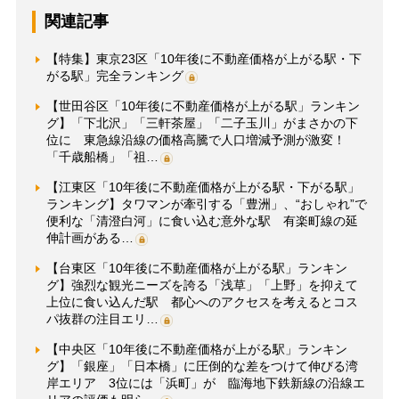
関連記事
【特集】東京23区「10年後に不動産価格が上がる駅・下
がる駅」完全ランキング
【世田谷区「10年後に不動産価格が上がる駅」ランキン
グ】「下北沢」「三軒茶屋」「二子玉川」がまさかの下
位に 東急線沿線の価格高騰で人口増減予測が激変！
「千歳船橋」「祖…
【江東区「10年後に不動産価格が上がる駅・下がる駅」
ランキング】タワマンが牽引する「豊洲」、“おしゃれ”で
便利な「清澄白河」に食い込む意外な駅 有楽町線の延
伸計画がある…
【台東区「10年後に不動産価格が上がる駅」ランキン
グ】強烈な観光ニーズを誇る「浅草」「上野」を抑えて
上位に食い込んだ駅 都心へのアクセスを考えるとコス
パ抜群の注目エリ…
【中央区「10年後に不動産価格が上がる駅」ランキン
グ】「銀座」「日本橋」に圧倒的な差をつけて伸びる湾
岸エリア 3位には「浜町」が 臨海地下鉄新線の沿線エ