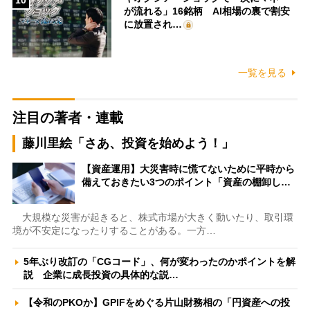
が流れる」16銘柄 AI相場の裏で割安
に放置され…
一覧を見る
注目の著者・連載
藤川里絵「さあ、投資を始めよう！」
【資産運用】大災害時に慌てないために平時から
備えておきたい3つのポイント「資産の棚卸し…
大規模な災害が起きると、株式市場が大きく動いたり、取引環
境が不安定になったりすることがある。一方…
5年ぶり改訂の「CGコード」、何が変わったのかポイントを解
説 企業に成長投資の具体的な説…
【令和のPKOか】GPIFをめぐる片山財務相の「円資産への投