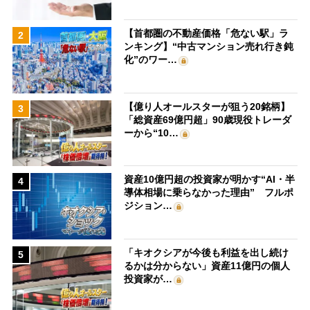
【首都圏の不動産価格「危ない駅」ラ
2
ンキング】“中古マンション売れ行き鈍
化”のワー…
【億り人オールスターが狙う20銘柄】
3
「総資産69億円超」90歳現役トレーダ
ーから“10…
資産10億円超の投資家が明かす“AI・半
4
導体相場に乗らなかった理由” フルポ
ジション…
「キオクシアが今後も利益を出し続け
5
るかは分からない」資産11億円の個人
投資家が…