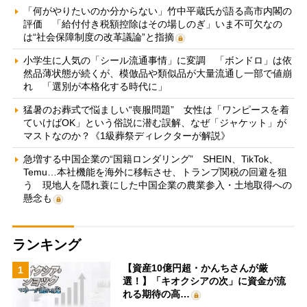
「何がやりたいのか分からない」竹中平蔵氏が語る高市内閣の
評価 「給付付き税額控除はその場しのぎ」いま不可欠なの
は“社会保障制度の改革議論”と指摘
小学生に人気の「シール流通事情」に変調 「ボンドロ」は依
然品薄状態が続くが、模倣品や類似品が大量流通し一部で値崩
れ 「選別が本格化する時代に」
猛暑のお葬式で悩ましい“喪服問題” 女性は「ワンピースを着
ていけばOK」という俗説に潜む誤解、なぜ「ジャケット」が
マストなのか？《1級葬祭ディレクターが解説》
急増する中国企業の“国籍ロンダリング” SHEIN、TikTok、
Temu…本社機能を海外に移転させ、トランプ関税の回避を狙
う 現地人を隠れ蓑にした中国企業の農業参入・土地取得への
懸念も
ランキング
【資産10億円超・かんちさんが厳
1
選！】「キオクシアの次」に資金が流
れる期待の高…