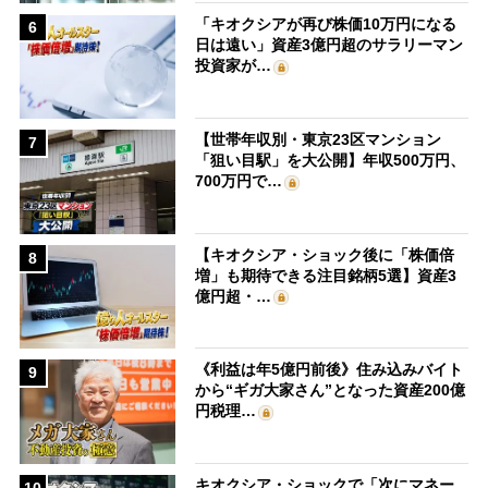
「キオクシアが再び株価10万円になる
6
日は遠い」資産3億円超のサラリーマン
投資家が…
【世帯年収別・東京23区マンション
7
「狙い目駅」を大公開】年収500万円、
700万円で…
【キオクシア・ショック後に「株価倍
8
増」も期待できる注目銘柄5選】資産3
億円超・…
《利益は年5億円前後》住み込みバイト
9
から“ギガ大家さん”となった資産200億
円税理…
キオクシア・ショックで「次にマネー
10