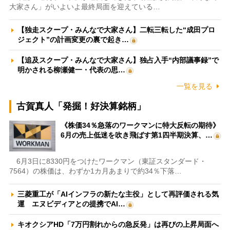
大家さん」がいよいよ最終局面を迎えている…
【独走スクープ・みんなで大家さん】二転三転した“成田プロ
ジェクト”の計画変更の裏で起き…
【追及スクープ・みんなで大家さん】独占入手“内部議事録”で
明かされる柳瀬健一・代表の思…
一覧を見る
古賀真人「発掘！好決算銘柄」
《株価34％急落のワークマンに特大反転の期待》
6月の売上低迷を吹き飛ばす第1四半期決算、…
6月3日に8330円をつけたワークマン（東証スタンダード・
7564）の株価は、わずか1カ月あまりで約34％下落…
三菱重工が「AIインフラの新たな主役」として再評価される気
運 エヌビディアとの提携でAI…
キオクシアHD「7万円割れからの急反発」は再びの上昇局面へ