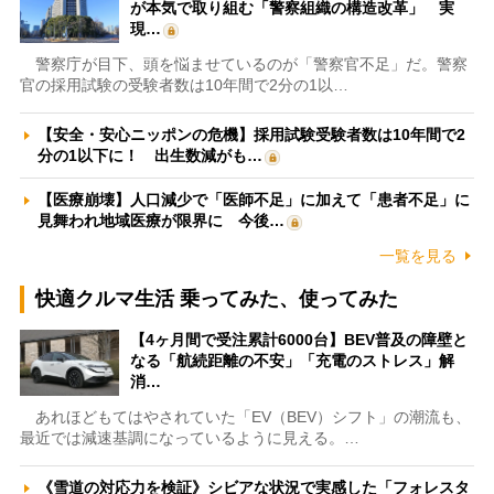
が本気で取り組む「警察組織の構造改革」 実
現…
警察庁が目下、頭を悩ませているのが「警察官不足」だ。警察
官の採用試験の受験者数は10年間で2分の1以…
【安全・安心ニッポンの危機】採用試験受験者数は10年間で2
分の1以下に！ 出生数減がも…
【医療崩壊】人口減少で「医師不足」に加えて「患者不足」に
見舞われ地域医療が限界に 今後…
一覧を見る
快適クルマ生活 乗ってみた、使ってみた
【4ヶ月間で受注累計6000台】BEV普及の障壁と
なる「航続距離の不安」「充電のストレス」解
消…
あれほどもてはやされていた「EV（BEV）シフト」の潮流も、
最近では減速基調になっているように見える。…
《雪道の対応力を検証》シビアな状況で実感した「フォレスタ