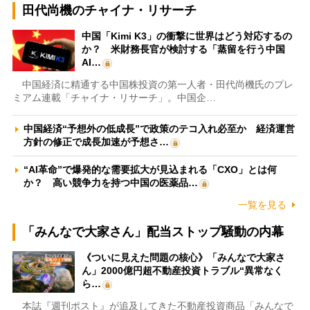
田代尚機のチャイナ・リサーチ
中国「Kimi K3」の衝撃に世界はどう対応するの
か？ 米財務長官が検討する「蒸留を行う中国
AI…
中国経済に精通する中国株投資の第一人者・田代尚機氏のプレ
ミアム連載「チャイナ・リサーチ」。中国企…
中国経済“予想外の低成長”で政策のテコ入れ必至か 経済運営
方針の修正で成長加速が予想さ…
“AI革命”で爆発的な需要拡大が見込まれる「CXO」とは何
か？ 高い競争力を持つ中国の医薬品…
一覧を見る
「みんなで大家さん」配当ストップ騒動の内幕
《ついに見えた問題の核心》「みんなで大家さ
ん」2000億円超不動産投資トラブル“異常なく
ら…
本誌『週刊ポスト』が追及してきた不動産投資商品「みんなで