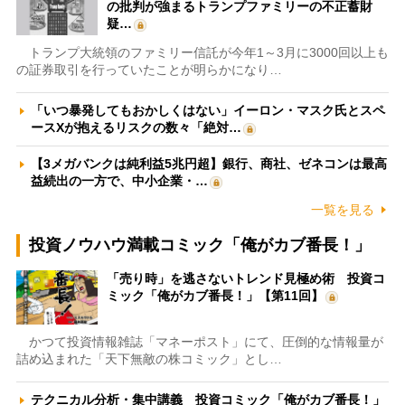
の批判が強まるトランプファミリーの不正蓄財
疑…
トランプ大統領のファミリー信託が今年1～3月に3000回以上も
の証券取引を行っていたことが明らかになり…
「いつ暴発してもおかしくはない」イーロン・マスク氏とスペ
ースXが抱えるリスクの数々「絶対…
【3メガバンクは純利益5兆円超】銀行、商社、ゼネコンは最高
益続出の一方で、中小企業・…
一覧を見る
投資ノウハウ満載コミック「俺がカブ番長！」
「売り時」を逃さないトレンド見極め術 投資コ
ミック「俺がカブ番長！」【第11回】
かつて投資情報雑誌「マネーポスト」にて、圧倒的な情報量が
詰め込まれた「天下無敵の株コミック」とし…
テクニカル分析・集中講義 投資コミック「俺がカブ番長！」