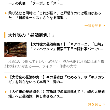
ー」の真価 「ターボ」と「スト…
乗り込むと同時に「これが軽？」と戸惑うのには理由があっ
た 「日産ルークス」さらなる躍進…
一覧を見る
大竹聡の「昼酒御免！」
【大竹聡の昼酒御免！】「ネグローニ」「山崎」
「マンハッタン」新宿三丁目の隠れ家バーで1…
お酒はいつ飲んでもいいものだが、昼から飲むお酒にはまた格
別の味わいがある――。ライター・作家の大竹…
【大竹聡の昼酒御免！】今の若者は「なめろう」や「キヌカツ
ギ」を知らないって本当？ 昔の…
【大竹聡の昼酒御免！】京急線で多摩川越えて「川崎の大衆酒
場」へと昼酒旅 押し寄せるノス…
一覧を見る