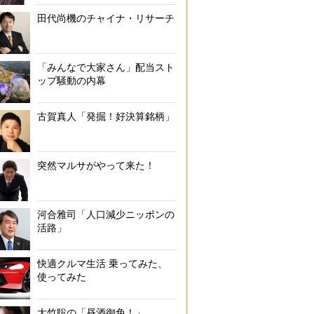
田代尚機のチャイナ・リサーチ
「みんなで大家さん」配当スト
ップ騒動の内幕
古賀真人「発掘！好決算銘柄」
突然マルサがやって来た！
河合雅司「人口減少ニッポンの
活路」
快適クルマ生活 乗ってみた、
使ってみた
大竹聡の「昼酒御免！」