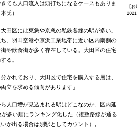
できても人口流入は頭打ちになるケースもありま
【お
山本氏）
202
大田区には東急や京急の私鉄各線の駅が多い。
立ち、羽田空港や京浜工業地帯に近い区内南側の
店街や飲食街が多く存在している。大田区の住宅
摘する。
と分かれており、大田区で住宅を購入する層は、
の両立を求める傾向があります」
ら人口増が見込まれる駅はどこなのか。区内延
数が多い順にランキング化した（複数路線が通る
違いが出る場合は別駅としてカウント）。