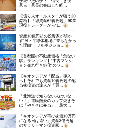
が続いたのか？ 信長亡き後、
秀吉・秀長の突出した経…
【億り人オールスターが狙う20
銘柄】「総資産69億円超」90歳
現役トレーダーから“1…
資産10億円超の投資家が明か
す“AI・半導体相場に乗らなかっ
た理由” フルポジショ…
【首都圏の不動産価格「危ない
駅」ランキング】“中古マンシ
ョン売れ行き鈍化”のワ…
【キオクシアが「配当」導入
へ】それでも資産10億円超の配
当株投資の達人が「買…
「北海道で知らない人はいな
い！」道民熱愛のカップ焼きそ
ば「やきそば弁当」、最大…
「キオクシアが再び株価10万円
になる日は遠い」資産3億円超
のサラリーマン投資家…