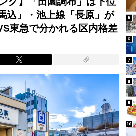
ング】「田園調布」は下位
馬込」・池上線「長原」が
5
VS東急で分かれる区内格差
6
7
8
9
10