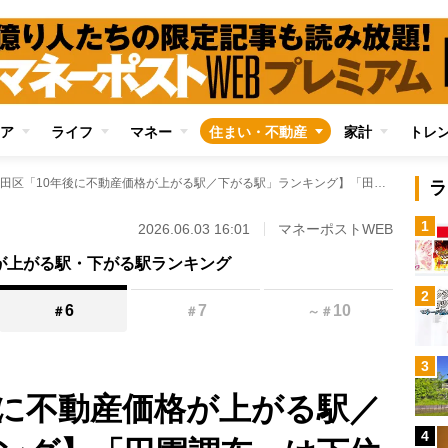
ア
ライフ
マネー
住まい・不動産
家計
トレ
【大田区「10年後に不動産価格が上がる駅／下がる駅」ランキング】「田園調布」は下位に沈み、浅草線「馬込」・池上線「長原」が急成長予測 京急VS東急で分かれる区内格差を徹底解説
ラ
1
2026.06.03 16:01
マネーポストWEB
格が上がる駅・下がる駅ランキング
2
6
7
10
＃
＃
～
＃
3
後に不動産価格が上がる駅／
4