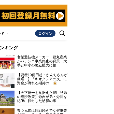
ンド
ログイン
ンキング
老舗遊技機メーカー・豊丸産業
がパチンコ事業停止の背景 大
手と中小の格差拡大に拍…
【資産10億円超・かんちさんが
厳選！】「キオクシアの次」に
資金が流れる期待の…
【天下統一を見据えた豊臣兄弟
の経済政策】秀吉が弟・秀長を
紀伊に転封した納得の事…
豊臣兄弟は転戦続きでなぜ軍費