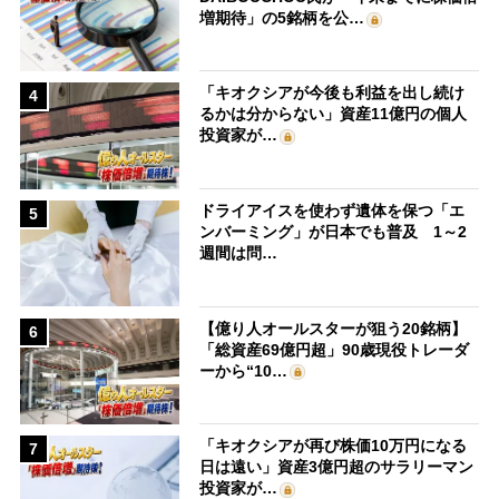
増期待」の5銘柄を公…
「キオクシアが今後も利益を出し続け
4
るかは分からない」資産11億円の個人
投資家が…
ドライアイスを使わず遺体を保つ「エ
5
ンバーミング」が日本でも普及 1～2
週間は問…
【億り人オールスターが狙う20銘柄】
6
「総資産69億円超」90歳現役トレーダ
ーから“10…
「キオクシアが再び株価10万円になる
7
日は遠い」資産3億円超のサラリーマン
投資家が…