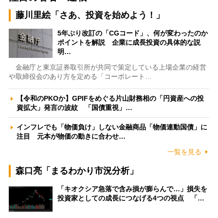
藤川里絵「さあ、投資を始めよう！」
5年ぶり改訂の「CGコード」、何が変わったのか
ポイントを解説 企業に成長投資の具体的な説
明…
金融庁と東京証券取引所が共同で策定している上場企業の経営
や取締役会のあり方を定める「コーポレート…
【令和のPKOか】GPIFをめぐる片山財務相の「円資産への投
資拡大」発言の波紋 「国債重視」…
インフレでも「物価負け」しない金融商品「物価連動国債」に
注目 元本が物価の動きに合わせ…
一覧を見る
森口亮「まるわかり市況分析」
「キオクシア急落で含み損が膨らんで…」損失を
投資家としての成長につなげる4つの視点 「…