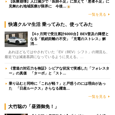
【医療崩壊】人口減少で「医師不足」に加えて「患者不足」に
見舞われ地域医療が限界に 今後…
一覧を見る
快適クルマ生活 乗ってみた、使ってみた
【4ヶ月間で受注累計6000台】BEV普及の障壁と
なる「航続距離の不安」「充電のストレス」解
消…
あれほどもてはやされていた「EV（BEV）シフト」の潮流も、
最近では減速基調になっているように見える。…
《雪道の対応力を検証》シビアな状況で実感した「フォレスタ
ー」の真価 「ターボ」と「スト…
乗り込むと同時に「これが軽？」と戸惑うのには理由があっ
た 「日産ルークス」さらなる躍進…
一覧を見る
大竹聡の「昼酒御免！」