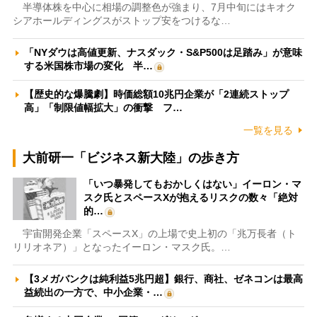
半導体株を中心に相場の調整色が強まり、7月中旬にはキオク
シアホールディングスがストップ安をつけるな…
「NYダウは高値更新、ナスダック・S&P500は足踏み」が意味
する米国株市場の変化 半…
【歴史的な爆騰劇】時価総額10兆円企業が「2連続ストップ
高」「制限値幅拡大」の衝撃 フ…
一覧を見る
大前研一「ビジネス新大陸」の歩き方
「いつ暴発してもおかしくはない」イーロン・マ
スク氏とスペースXが抱えるリスクの数々「絶対
的…
宇宙開発企業「スペースX」の上場で史上初の「兆万長者（ト
リリオネア）」となったイーロン・マスク氏。…
【3メガバンクは純利益5兆円超】銀行、商社、ゼネコンは最高
益続出の一方で、中小企業・…