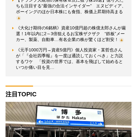
【トランプ大統領の保有株＆次に狙う株16選】億り人た
ちも注目する“最強の合法インサイダー” エヌビディア、
ボーイングのほか日本株にも食指、株価上昇期待高まる
《大化け期待の6銘柄》資産10億円超の株億太郎さんが厳
選！1年以内に2～3倍狙えるお宝株ザクザク “鉄板”メー
カー、製薬、自動車…有名企業の株が驚くほど割安！
《元手1000万円→資産5億円》個人投資家・某哲也さん
が「『会社四季報』を一度は通読しておくべき」と力説
するワケ 「投資の世界では、基本を飛ばして始めると
いつか痛い目を見…
注目TOPIC