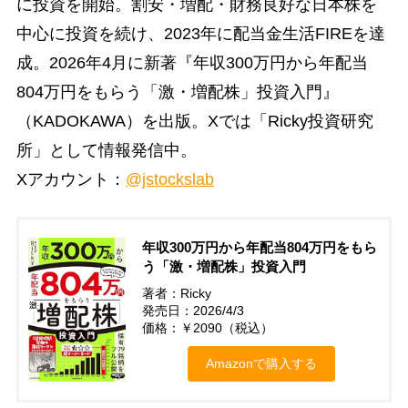
に投資を開始。割安・増配・財務良好な日本株を
中心に投資を続け、2023年に配当金生活FIREを達
成。2026年4月に新著『年収300万円から年配当
804万円をもらう「激・増配株」投資入門』
（KADOKAWA）を出版。Xでは「Ricky投資研究
所」として情報発信中。
Xアカウント：
@jstockslab
年収300万円から年配当804万円をもら
う「激・増配株」投資入門
著者：Ricky
発売日：2026/4/3
価格：￥2090（税込）
Amazonで購入する