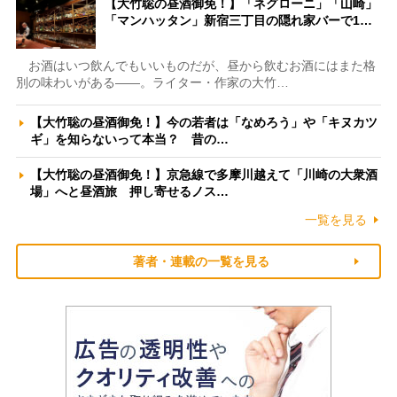
【大竹聡の昼酒御免！】「ネグローニ」「山崎」
「マンハッタン」新宿三丁目の隠れ家バーで1…
お酒はいつ飲んでもいいものだが、昼から飲むお酒にはまた格
別の味わいがある――。ライター・作家の大竹…
【大竹聡の昼酒御免！】今の若者は「なめろう」や「キヌカツ
ギ」を知らないって本当？ 昔の…
【大竹聡の昼酒御免！】京急線で多摩川越えて「川崎の大衆酒
場」へと昼酒旅 押し寄せるノス…
一覧を見る
著者・連載の一覧を見る