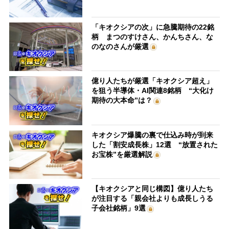
「キオクシアの次」に急騰期待の22銘
柄 まつのすけさん、かんちさん、な
のなのさんが厳選
億り人たちが厳選「キオクシア超え」
を狙う半導体・AI関連8銘柄 “大化け
期待の大本命”は？
キオクシア爆騰の裏で仕込み時が到来
した「割安成長株」12選 “放置された
お宝株”を厳選解説
【キオクシアと同じ構図】億り人たち
が注目する「親会社よりも成長しうる
子会社銘柄」9選