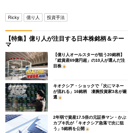
Ricky
億り人
投資手法
【特集】億り人が注目する日本株銘柄＆テー
マ
【億り人オールスターが狙う20銘柄】
「総資産69億円超」の10人が選んだ注
目株
キオクシア・ショックで「次にマネー
が流れる」16銘柄 凄腕投資家3名が厳
選
2年弱で資産17.5倍の元証券マン・かぶ
カブキ氏が「キオクシア急落で次に狙
う」5銘柄を公開