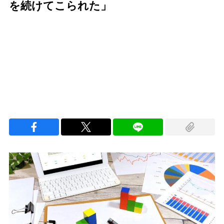
を続けてこられた」
Loaded
:
100.00%
/
Unmute