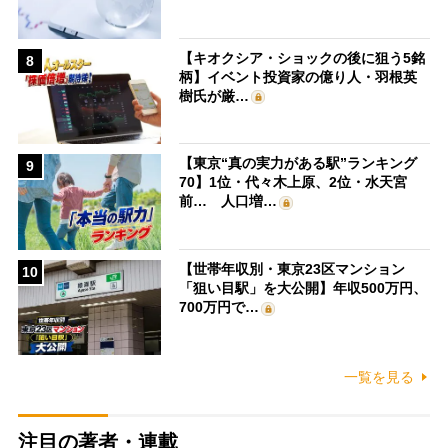
【キオクシア・ショックの後に狙う5銘
8
柄】イベント投資家の億り人・羽根英
樹氏が厳…
【東京“真の実力がある駅”ランキング
9
70】1位・代々木上原、2位・水天宮
前… 人口増…
【世帯年収別・東京23区マンション
10
「狙い目駅」を大公開】年収500万円、
700万円で…
一覧を見る
注目の著者・連載