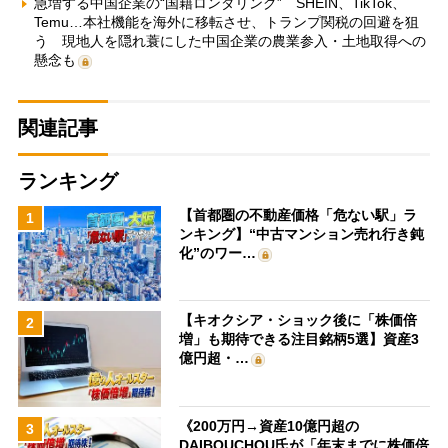
急増する中国企業の“国籍ロンダリング” SHEIN、TikTok、
Temu…本社機能を海外に移転させ、トランプ関税の回避を狙
う 現地人を隠れ蓑にした中国企業の農業参入・土地取得への
懸念も
関連記事
ランキング
【首都圏の不動産価格「危ない駅」ラ
1
ンキング】“中古マンション売れ行き鈍
化”のワー…
【キオクシア・ショック後に「株価倍
2
増」も期待できる注目銘柄5選】資産3
億円超・…
《200万円→資産10億円超の
3
DAIBOUCHOU氏が「年末までに株価倍