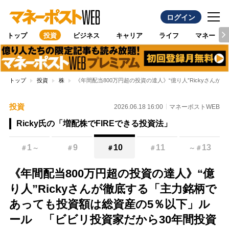
ログイン
トップ
投資
ビジネス
キャリア
ライフ
マネー
トップ
投資
株
《年間配当800万円超の投資の達人》“億り人”Rickyさ
投資
2026.06.18 16:00
マネーポストWEB
Ricky氏の「増配株でFIREできる投資法」
1
9
10
11
13
＃
～
＃
＃
＃
～
＃
《年間配当800万円超の投資の達人》“億
り人”Rickyさんが徹底する「主力銘柄で
あっても投資額は総資産の5％以下」ル
ール 「ビビリ投資家だから30年間投資