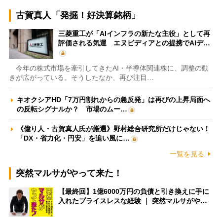
古賀真人「発掘！好決算銘柄」
三菱重工が「AIインフラの新たな主役」として再
評価される気運 エヌビディアとの提携でAIデ…
今年の株式市場を牽引してきたAI・半導体関連株に、調整の動
きが広がっている。そうしたなか、再び注目…
キオクシアHD「7万円割れからの急反発」は再びの上昇局面へ
の反転シグナルか？ 市場のムー…
《億り人・古賀真人氏が厳選》野村総合研究所だけじゃない！
「DX・省力化・円安」を追い風に…
一覧を見る
突然マルサがやって来た！
【最終回】1億6000万円の負債と引き換えに手に
入れたプライスレスな経験 ｜ 突然マルサがや…