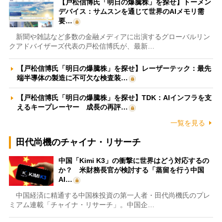
【戸松信博氏「明日の爆騰株」を探せ】トーメン
デバイス：サムスンを通じて世界のAIメモリ需
要…
新聞や雑誌など多数の金融メディアに出演するグローバルリン
クアドバイザーズ代表の戸松信博氏が、最新…
【戸松信博氏「明日の爆騰株」を探せ】レーザーテック：最先
端半導体の製造に不可欠な検査装…
【戸松信博氏「明日の爆騰株」を探せ】TDK：AIインフラを支
えるキープレーヤー 成長の再評…
一覧を見る
田代尚機のチャイナ・リサーチ
中国「Kimi K3」の衝撃に世界はどう対応するの
か？ 米財務長官が検討する「蒸留を行う中国
AI…
中国経済に精通する中国株投資の第一人者・田代尚機氏のプレ
ミアム連載「チャイナ・リサーチ」。中国企…