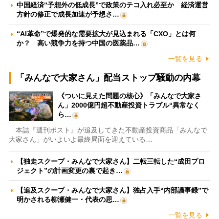
中国経済“予想外の低成長”で政策のテコ入れ必至か 経済運営
方針の修正で成長加速が予想さ…
“AI革命”で爆発的な需要拡大が見込まれる「CXO」とは何
か？ 高い競争力を持つ中国の医薬品…
一覧を見る
「みんなで大家さん」配当ストップ騒動の内幕
《ついに見えた問題の核心》「みんなで大家さ
ん」2000億円超不動産投資トラブル“異常なく
ら…
本誌『週刊ポスト』が追及してきた不動産投資商品「みんなで
大家さん」がいよいよ最終局面を迎えている…
【独走スクープ・みんなで大家さん】二転三転した“成田プロ
ジェクト”の計画変更の裏で起き…
【追及スクープ・みんなで大家さん】独占入手“内部議事録”で
明かされる柳瀬健一・代表の思…
一覧を見る