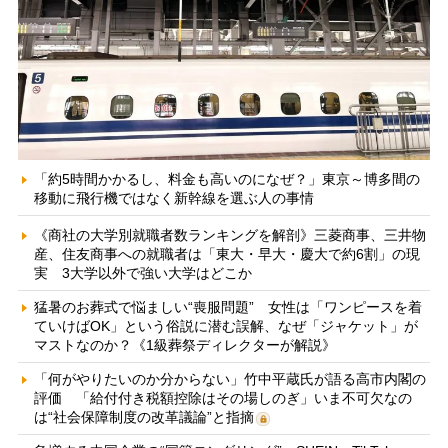
「約5時間かかるし、料金も高いのになぜ？」東京～博多間の
移動に飛行機ではなく新幹線を選ぶ人の事情
《商社の大学別就職者数ランキングを解剖》三菱商事、三井物
産、住友商事への就職者は「東大・早大・慶大で約6割」の現
実 3大学以外で強い大学はどこか
猛暑のお葬式で悩ましい“喪服問題” 女性は「ワンピースを着
ていけばOK」という俗説に潜む誤解、なぜ「ジャケット」が
マストなのか？《1級葬祭ディレクターが解説》
「何がやりたいのか分からない」竹中平蔵氏が語る高市内閣の
評価 「給付付き税額控除はその場しのぎ」いま不可欠なの
は“社会保障制度の改革議論”と指摘