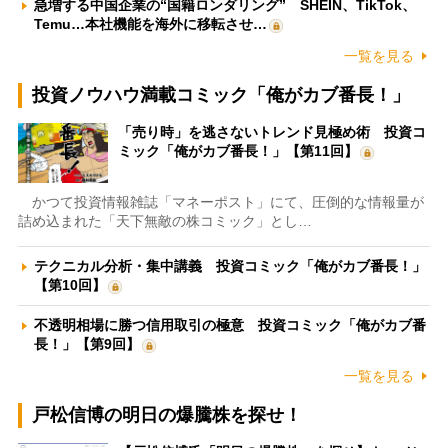
急増する中国企業の“国籍ロンダリング” SHEIN、TikTok、
Temu…本社機能を海外に移転させ…
一覧を見る
投資ノウハウ満載コミック「俺がカブ番長！」
「売り時」を逃さないトレンド見極め術 投資コ
ミック「俺がカブ番長！」【第11回】
かつて投資情報雑誌「マネーポスト」にて、圧倒的な情報量が
詰め込まれた「天下無敵の株コミック」とし…
テクニカル分析・集中講義 投資コミック「俺がカブ番長！」
【第10回】
不透明相場に勝つ信用取引の極意 投資コミック「俺がカブ番
長！」【第9回】
一覧を見る
戸松信博の明日の爆騰株を探せ！