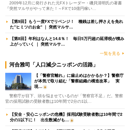
2009年12月に発行された元FXトレーダー・磯貝清明氏の著書
『突然マルサがやって来た！～FXで10億円稼い…
【第9回】もう一度FXでリベンジ！ 種銭は差し押さえを免れ
た”ヒミツのお金” ｜ 突然マルサ…
【第8回】年利はなんと14.6％！ 毎日5万円超の延滞税が積み
上がっていく ｜ 突然マルサ…
一覧を見る
河合雅司「人口減少ニッポンの活路」
【「警察官離れ」に歯止めはかかるか？】警察庁
が本気で取り組む「警察組織の構造改革」 実
現…
警察庁が目下、頭を悩ませているのが「警察官不足」だ。警察
官の採用試験の受験者数は10年間で2分の1以…
【安全・安心ニッポンの危機】採用試験受験者数は10年間で2
分の1以下に！ 出生数減がも…