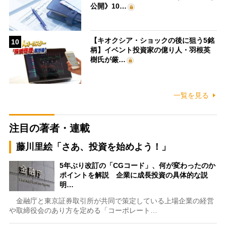
公開》10…
【キオクシア・ショックの後に狙う5銘
10
柄】イベント投資家の億り人・羽根英
樹氏が厳…
一覧を見る
注目の著者・連載
藤川里絵「さあ、投資を始めよう！」
5年ぶり改訂の「CGコード」、何が変わったのか
ポイントを解説 企業に成長投資の具体的な説
明…
金融庁と東京証券取引所が共同で策定している上場企業の経営
や取締役会のあり方を定める「コーポレート…