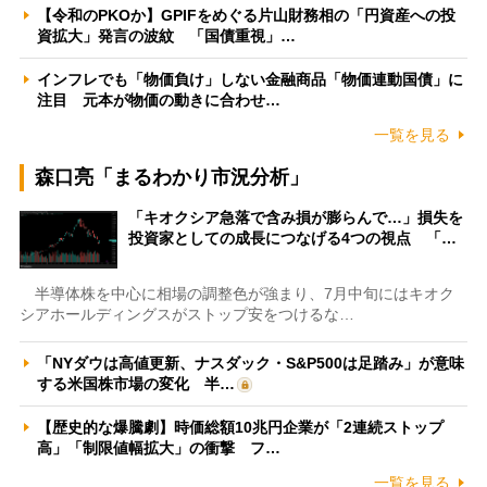
【令和のPKOか】GPIFをめぐる片山財務相の「円資産への投
資拡大」発言の波紋 「国債重視」…
インフレでも「物価負け」しない金融商品「物価連動国債」に
注目 元本が物価の動きに合わせ…
一覧を見る
森口亮「まるわかり市況分析」
「キオクシア急落で含み損が膨らんで…」損失を
投資家としての成長につなげる4つの視点 「…
半導体株を中心に相場の調整色が強まり、7月中旬にはキオク
シアホールディングスがストップ安をつけるな…
「NYダウは高値更新、ナスダック・S&P500は足踏み」が意味
する米国株市場の変化 半…
【歴史的な爆騰劇】時価総額10兆円企業が「2連続ストップ
高」「制限値幅拡大」の衝撃 フ…
一覧を見る