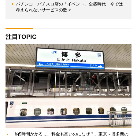
パチンコ・パチスロ店の「イベント」全盛時代 今では
考えられないサービスの数々
注目TOPIC
「約5時間かかるし、料金も高いのになぜ？」東京～博多間の