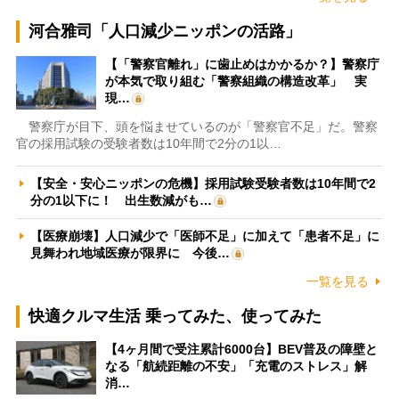
河合雅司「人口減少ニッポンの活路」
【「警察官離れ」に歯止めはかかるか？】警察庁
が本気で取り組む「警察組織の構造改革」 実
現…
警察庁が目下、頭を悩ませているのが「警察官不足」だ。警察
官の採用試験の受験者数は10年間で2分の1以…
【安全・安心ニッポンの危機】採用試験受験者数は10年間で2
分の1以下に！ 出生数減がも…
【医療崩壊】人口減少で「医師不足」に加えて「患者不足」に
見舞われ地域医療が限界に 今後…
一覧を見る
快適クルマ生活 乗ってみた、使ってみた
【4ヶ月間で受注累計6000台】BEV普及の障壁と
なる「航続距離の不安」「充電のストレス」解
消…