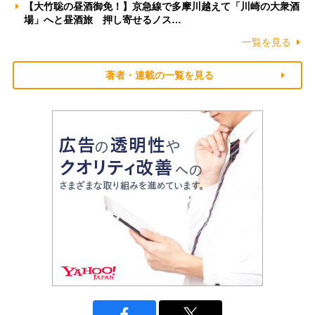
【大竹聡の昼酒御免！】京急線で多摩川越えて「川崎の大衆酒
場」へと昼酒旅 押し寄せるノス…
一覧を見る
著者・連載の一覧を見る