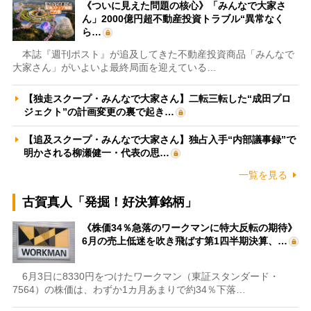
《ついに見えた問題の核心》「みんなで大家さ
ん」2000億円超不動産投資トラブル“異常なく
ら…
本誌『週刊ポスト』が追及してきた不動産投資商品「みんなで
大家さん」がいよいよ最終局面を迎えている…
【独走スクープ・みんなで大家さん】二転三転した“成田プロ
ジェクト”の計画変更の裏で起き…
【追及スクープ・みんなで大家さん】独占入手“内部議事録”で
明かされる柳瀬健一・代表の思…
一覧を見る
古賀真人「発掘！好決算銘柄」
《株価34％急落のワークマンに特大反転の期待》
6月の売上低迷を吹き飛ばす第1四半期決算、…
6月3日に8330円をつけたワークマン（東証スタンダード・
7564）の株価は、わずか1カ月あまりで約34％下落…