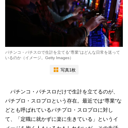
パチンコ・パチスロで生計を立てる“専業”はどんな日常を送って
いるのか（イメージ。Getty Images）
写真1枚
パチンコ・パチスロだけで生計を立てるのが、
パチプロ・スロプロという存在。最近では“専業”な
どとも呼ばれているパチプロ・スロプロに対し
て、「定職に就かずに楽に生きている」というイ