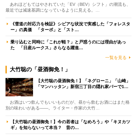
あれほどもてはやされていた「EV（BEV）シフト」の潮流も、
最近では減速基調になっているように見える。…
《雪道の対応力を検証》シビアな状況で実感した「フォレスタ
ー」の真価 「ターボ」と「スト…
乗り込むと同時に「これが軽？」と戸惑うのには理由があっ
た 「日産ルークス」さらなる躍進…
一覧を見る
大竹聡の「昼酒御免！」
【大竹聡の昼酒御免！】「ネグローニ」「山崎」
「マンハッタン」新宿三丁目の隠れ家バーで1…
お酒はいつ飲んでもいいものだが、昼から飲むお酒にはまた格
別の味わいがある――。ライター・作家の大竹…
【大竹聡の昼酒御免！】今の若者は「なめろう」や「キヌカツ
ギ」を知らないって本当？ 昔の…