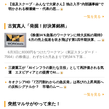
【追及スクープ・みんなで大家さん】独占入手“内部議事録”で
明かされる柳瀬健一・代表の思…
一覧を見る
古賀真人「発掘！好決算銘柄」
《株価34％急落のワークマンに特大反転の期待》
6月の売上低迷を吹き飛ばす第1四半期決算、…
6月3日に8330円をつけたワークマン（東証スタンダード・
7564）の株価は、わずか1カ月あまりで約34％下落…
三菱重工が「AIインフラの新たな主役」として再評価される気
運 エヌビディアとの提携でAI…
キオクシアHD「7万円割れからの急反発」は再びの上昇局面へ
の反転シグナルか？ 市場のムー…
一覧を見る
突然マルサがやって来た！