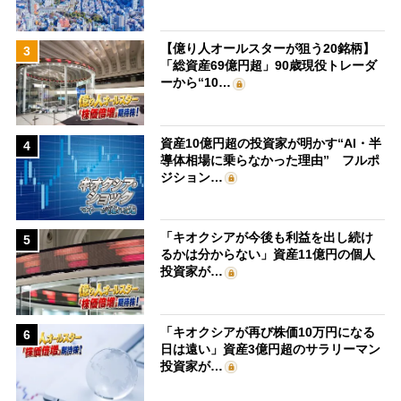
【億り人オールスターが狙う20銘柄】
3
「総資産69億円超」90歳現役トレーダ
ーから“10…
資産10億円超の投資家が明かす“AI・半
4
導体相場に乗らなかった理由” フルポ
ジション…
「キオクシアが今後も利益を出し続け
5
るかは分からない」資産11億円の個人
投資家が…
「キオクシアが再び株価10万円になる
6
日は遠い」資産3億円超のサラリーマン
投資家が…