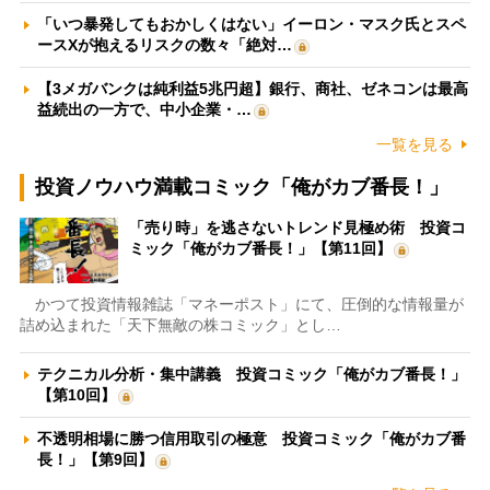
「いつ暴発してもおかしくはない」イーロン・マスク氏とスペ
ースXが抱えるリスクの数々「絶対…
【3メガバンクは純利益5兆円超】銀行、商社、ゼネコンは最高
益続出の一方で、中小企業・…
一覧を見る
投資ノウハウ満載コミック「俺がカブ番長！」
「売り時」を逃さないトレンド見極め術 投資コ
ミック「俺がカブ番長！」【第11回】
かつて投資情報雑誌「マネーポスト」にて、圧倒的な情報量が
詰め込まれた「天下無敵の株コミック」とし…
テクニカル分析・集中講義 投資コミック「俺がカブ番長！」
【第10回】
不透明相場に勝つ信用取引の極意 投資コミック「俺がカブ番
長！」【第9回】