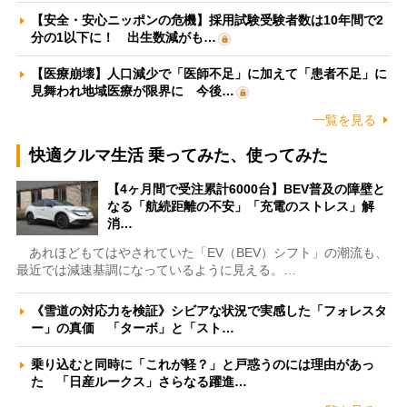
【安全・安心ニッポンの危機】採用試験受験者数は10年間で2
分の1以下に！ 出生数減がも…
【医療崩壊】人口減少で「医師不足」に加えて「患者不足」に
見舞われ地域医療が限界に 今後…
一覧を見る
快適クルマ生活 乗ってみた、使ってみた
【4ヶ月間で受注累計6000台】BEV普及の障壁と
なる「航続距離の不安」「充電のストレス」解
消…
あれほどもてはやされていた「EV（BEV）シフト」の潮流も、
最近では減速基調になっているように見える。…
《雪道の対応力を検証》シビアな状況で実感した「フォレスタ
ー」の真価 「ターボ」と「スト…
乗り込むと同時に「これが軽？」と戸惑うのには理由があっ
た 「日産ルークス」さらなる躍進…