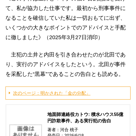
て、私が協力した仕事です。最初から刑事事件に
なることを確信していた私は一切おもてに出ず、
いくつかの大きなポイントでのアドバイスと手配
に徹しました》（2025年3月27日消印）
主犯の土井と内田を引き合わせたのが北田であ
り、実行のアドバイスをしたという。北田が事件
を采配した“黒幕”であることの告白とも読める。
次のページ：明かされた「金の分配」
地面師連絡役カトウ: 積水ハウス55億
円詐欺事件、ある実行犯の告白
著者：河合 桃子
発売日：2026/6/18