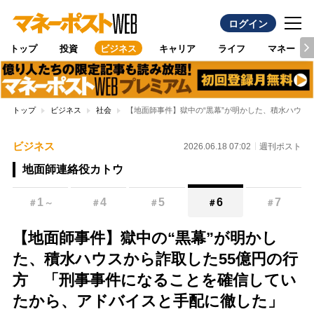
ログイン
トップ
投資
ビジネス
キャリア
ライフ
マネー
トップ
ビジネス
社会
【地面師事件】獄中の“黒幕”が明かした、積水ハウス
ビジネス
2026.06.18 07:02
週刊ポスト
地面師連絡役カトウ
1
4
5
6
7
＃
～
＃
＃
＃
＃
【地面師事件】獄中の“黒幕”が明かし
た、積水ハウスから詐取した55億円の行
方 「刑事事件になることを確信してい
たから、アドバイスと手配に徹した」