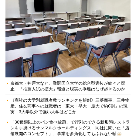
京都大・神戸大など、難関国立大学の総合型選抜が続々と廃
止 「推薦入試の拡大」報道と現実の乖離はなぜ起きるのか
《商社の大学別就職者数ランキングを解剖》三菱商事、三井物
産、住友商事への就職者は「東大・早大・慶大で約6割」の現
実 3大学以外で強い大学はどこか
「30種類以上のパン食べ放題」で行列のできる新形態レストラ
ンを手掛けるサンマルクホールディングス 同社に聞いた「店
舗展開のコンセプト」、事業を多角化してもぶれない軸