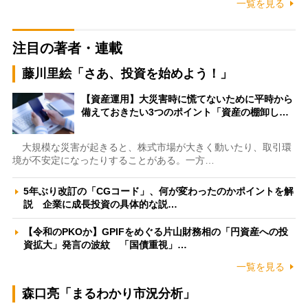
一覧を見る
注目の著者・連載
藤川里絵「さあ、投資を始めよう！」
【資産運用】大災害時に慌てないために平時から
備えておきたい3つのポイント「資産の棚卸し…
大規模な災害が起きると、株式市場が大きく動いたり、取引環
境が不安定になったりすることがある。一方…
5年ぶり改訂の「CGコード」、何が変わったのかポイントを解
説 企業に成長投資の具体的な説…
【令和のPKOか】GPIFをめぐる片山財務相の「円資産への投
資拡大」発言の波紋 「国債重視」…
一覧を見る
森口亮「まるわかり市況分析」