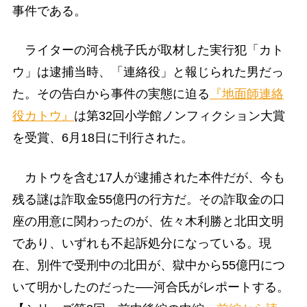
事件である。
ライターの河合桃子氏が取材した実行犯「カト
ウ」は逮捕当時、「連絡役」と報じられた男だっ
た。その告白から事件の実態に迫る
『地面師連絡
役カトウ』
は第32回小学館ノンフィクション大賞
を受賞、6月18日に刊行された。
カトウを含む17人が逮捕された本件だが、今も
残る謎は詐取金55億円の行方だ。その詐取金の口
座の用意に関わったのが、佐々木利勝と北田文明
であり、いずれも不起訴処分になっている。現
在、別件で受刑中の北田が、獄中から55億円につ
いて明かしたのだった──河合氏がレポートする。