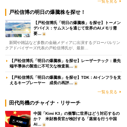
一覧を見る
戸松信博の明日の爆騰株を探せ！
【戸松信博氏「明日の爆騰株」を探せ】トーメン
デバイス：サムスンを通じて世界のAIメモリ需
要…
新聞や雑誌など多数の金融メディアに出演するグローバルリン
クアドバイザーズ代表の戸松信博氏が、最新…
【戸松信博氏「明日の爆騰株」を探せ】レーザーテック：最先
端半導体の製造に不可欠な検査装…
【戸松信博氏「明日の爆騰株」を探せ】TDK：AIインフラを支
えるキープレーヤー 成長の再評…
一覧を見る
田代尚機のチャイナ・リサーチ
中国「Kimi K3」の衝撃に世界はどう対応するの
か？ 米財務長官が検討する「蒸留を行う中国
AI…