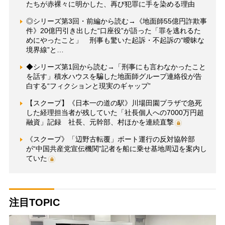
たちが赤裸々に明かした、再び犯罪に手を染める理由
◎シリーズ第3回・前編から読む→《地面師55億円詐欺事
件》20億円引き出した“口座役”が語った「罪を逃れるた
めにやったこと」 刑事も驚いた起訴・不起訴の“曖昧な
境界線”と…
◆シリーズ第1回から読む→「刑事にも言わなかったこと
を話す」積水ハウスを騙した地面師グループ連絡役が告
白する“フィクションと現実のギャップ”
【スクープ】《日本一の道の駅》川場田園プラザで急死
した経理担当者が残していた「社長個人への7000万円超
融資」記録 社長、元幹部、村ほかを連続直撃
《スクープ》「辺野古転覆」ボート運行の反対協幹部
が“中国共産党宣伝機関”記者を船に乗せ基地周辺を案内し
ていた
注目TOPIC