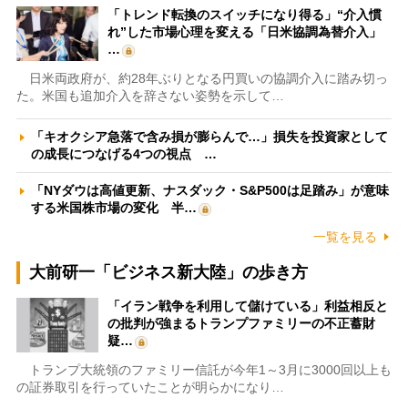
「トレンド転換のスイッチになり得る」“介入慣
れ”した市場心理を変える「日米協調為替介入」
…
日米両政府が、約28年ぶりとなる円買いの協調介入に踏み切っ
た。米国も追加介入を辞さない姿勢を示して…
「キオクシア急落で含み損が膨らんで…」損失を投資家として
の成長につなげる4つの視点 …
「NYダウは高値更新、ナスダック・S&P500は足踏み」が意味
する米国株市場の変化 半…
一覧を見る
大前研一「ビジネス新大陸」の歩き方
「イラン戦争を利用して儲けている」利益相反と
の批判が強まるトランプファミリーの不正蓄財
疑…
トランプ大統領のファミリー信託が今年1～3月に3000回以上も
の証券取引を行っていたことが明らかになり…