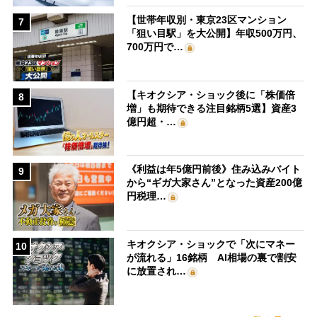
【世帯年収別・東京23区マンション
7
「狙い目駅」を大公開】年収500万円、
700万円で…
【キオクシア・ショック後に「株価倍
8
増」も期待できる注目銘柄5選】資産3
億円超・…
《利益は年5億円前後》住み込みバイト
9
から“ギガ大家さん”となった資産200億
円税理…
キオクシア・ショックで「次にマネー
10
が流れる」16銘柄 AI相場の裏で割安
に放置され…