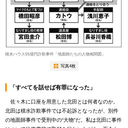
積水ハウス55億円詐欺事件「地面師たちの人物相関図」
写真4枚
「すべてを話せば有罪になった」
佐々木に口座を用意した北田とは何者なのか。
北田は積水詐欺事件では不起訴となったが、別件
の地面師事件で受刑中の“大物”だ。私は北田に事件