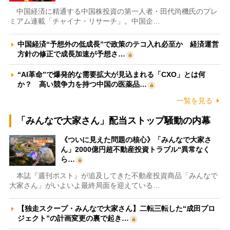
中国経済に精通する中国株投資の第一人者・田代尚機氏のプレ
ミアム連載「チャイナ・リサーチ」。中国企…
中国経済“予想外の低成長”で政策のテコ入れ必至か 経済運営
方針の修正で成長加速が予想さ…
“AI革命”で爆発的な需要拡大が見込まれる「CXO」とは何
か？ 高い競争力を持つ中国の医薬品…
一覧を見る
「みんなで大家さん」配当ストップ騒動の内幕
《ついに見えた問題の核心》「みんなで大家さ
ん」2000億円超不動産投資トラブル“異常なく
ら…
本誌『週刊ポスト』が追及してきた不動産投資商品「みんなで
大家さん」がいよいよ最終局面を迎えている…
【独走スクープ・みんなで大家さん】二転三転した“成田プロ
ジェクト”の計画変更の裏で起き…