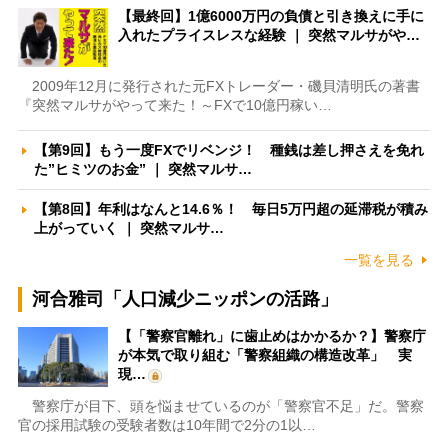
【最終回】1億6000万円の負債と引き換えに手に
入れたプライスレスな経験 ｜ 突然マルサがや…
2009年12月に発行された元FXトレーダー・磯貝清明氏の著書
『突然マルサがやって来た！～FXで10億円稼い…
【第9回】もう一度FXでリベンジ！ 種銭は差し押さえを免れ
た”ヒミツのお金” ｜ 突然マルサ…
【第8回】年利はなんと14.6％！ 毎日5万円超の延滞税が積み
上がっていく ｜ 突然マルサ…
一覧を見る
河合雅司「人口減少ニッポンの活路」
【「警察官離れ」に歯止めはかかるか？】警察庁
が本気で取り組む「警察組織の構造改革」 実
現…
警察庁が目下、頭を悩ませているのが「警察官不足」だ。警察
官の採用試験の受験者数は10年間で2分の1以…