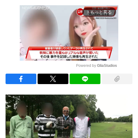
もっと見る
arrow_forward_ios
Powered by 
GliaStudios
Mute