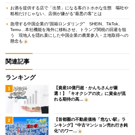
お酒を提供する店で「出禁」になる客のトホホな生態 嘔吐や
粗相だけじゃない、店側が嫌がる“最悪の客”とは
急増する中国企業の“国籍ロンダリング” SHEIN、TikTok、
Temu…本社機能を海外に移転させ、トランプ関税の回避を狙
う 現地人を隠れ蓑にした中国企業の農業参入・土地取得への
懸念も
関連記事
ランキング
【資産10億円超・かんちさんが厳
1
選！】「キオクシアの次」に資金が流
れる期待の高…
【首都圏の不動産価格「危ない駅」ラ
2
ンキング】“中古マンション売れ行き鈍
化”のワー…