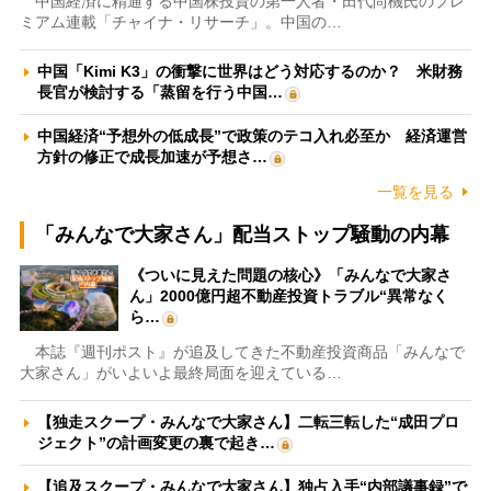
中国経済に精通する中国株投資の第一人者・田代尚機氏のプレ
ミアム連載「チャイナ・リサーチ」。中国の…
中国「Kimi K3」の衝撃に世界はどう対応するのか？ 米財務
長官が検討する「蒸留を行う中国…
中国経済“予想外の低成長”で政策のテコ入れ必至か 経済運営
方針の修正で成長加速が予想さ…
一覧を見る
「みんなで大家さん」配当ストップ騒動の内幕
《ついに見えた問題の核心》「みんなで大家さ
ん」2000億円超不動産投資トラブル“異常なく
ら…
本誌『週刊ポスト』が追及してきた不動産投資商品「みんなで
大家さん」がいよいよ最終局面を迎えている…
【独走スクープ・みんなで大家さん】二転三転した“成田プロ
ジェクト”の計画変更の裏で起き…
【追及スクープ・みんなで大家さん】独占入手“内部議事録”で