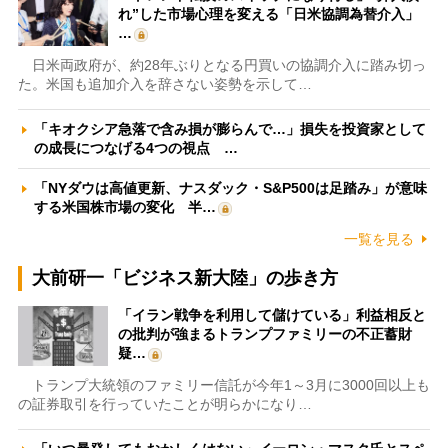
れ”した市場心理を変える「日米協調為替介入」
…
日米両政府が、約28年ぶりとなる円買いの協調介入に踏み切っ
た。米国も追加介入を辞さない姿勢を示して…
「キオクシア急落で含み損が膨らんで…」損失を投資家として
の成長につなげる4つの視点 …
「NYダウは高値更新、ナスダック・S&P500は足踏み」が意味
する米国株市場の変化 半…
一覧を見る
大前研一「ビジネス新大陸」の歩き方
「イラン戦争を利用して儲けている」利益相反と
の批判が強まるトランプファミリーの不正蓄財
疑…
トランプ大統領のファミリー信託が今年1～3月に3000回以上も
の証券取引を行っていたことが明らかになり…