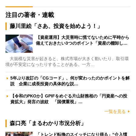
注目の著者・連載
藤川里絵「さあ、投資を始めよう！」
【資産運用】大災害時に慌てないために平時から
備えておきたい3つのポイント「資産の棚卸し…
大規模な災害が起きると、株式市場が大きく動いたり、取引環
境が不安定になったりすることがある。一方…
5年ぶり改訂の「CGコード」、何が変わったのかポイントを解
説 企業に成長投資の具体的な説…
【令和のPKOか】GPIFをめぐる片山財務相の「円資産への投
資拡大」発言の波紋 「国債重視」…
一覧を見る
森口亮「まるわかり市況分析」
「トレンド転換のスイッチになり得る」“介入慣