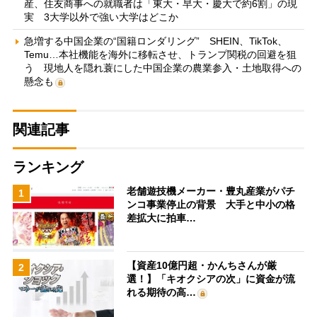
産、住友商事への就職者は「東大・早大・慶大で約6割」の現
実 3大学以外で強い大学はどこか
急増する中国企業の“国籍ロンダリング” SHEIN、TikTok、
Temu…本社機能を海外に移転させ、トランプ関税の回避を狙
う 現地人を隠れ蓑にした中国企業の農業参入・土地取得への
懸念も
関連記事
ランキング
老舗遊技機メーカー・豊丸産業がパチ
1
ンコ事業停止の背景 大手と中小の格
差拡大に拍車…
【資産10億円超・かんちさんが厳
2
選！】「キオクシアの次」に資金が流
れる期待の高…