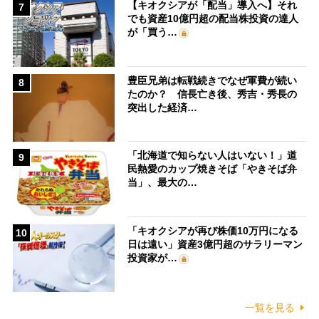
【キオクシアが「配当」導入へ】それ
7
でも資産10億円超の配当株投資の達人
が「買う…
豊臣兄弟は転戦続きでなぜ軍費が続い
8
たのか？ 信長亡き後、秀吉・秀長の
突出した経済…
「北海道で知らない人はいない！」道
9
民熱愛のカップ焼きそば「やきそば弁
当」、最大の…
「キオクシアが再び株価10万円になる
10
日は遠い」資産3億円超のサラリーマン
投資家が…
一覧を見る