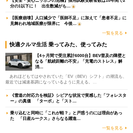
【安全・安心ニッポンの危機】採用試験受験者数は10年間で2
分の1以下に！ 出生数減がも…
【医療崩壊】人口減少で「医師不足」に加えて「患者不足」に
見舞われ地域医療が限界に 今後…
一覧を見る
快適クルマ生活 乗ってみた、使ってみた
【4ヶ月間で受注累計6000台】BEV普及の障壁と
なる「航続距離の不安」「充電のストレス」解
消…
あれほどもてはやされていた「EV（BEV）シフト」の潮流も、
最近では減速基調になっているように見える。…
《雪道の対応力を検証》シビアな状況で実感した「フォレスタ
ー」の真価 「ターボ」と「スト…
乗り込むと同時に「これが軽？」と戸惑うのには理由があっ
た 「日産ルークス」さらなる躍進…
一覧を見る