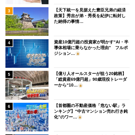
【天下統一を見据えた豊臣兄弟の経済
3
政策】秀吉が弟・秀長を紀伊に転封し
た納得の事情…
資産10億円超の投資家が明かす“AI・半
4
導体相場に乗らなかった理由” フルポ
ジション…
【億り人オールスターが狙う20銘柄】
5
「総資産69億円超」90歳現役トレーダ
ーから“10…
【首都圏の不動産価格「危ない駅」ラ
6
ンキング】“中古マンション売れ行き鈍
化”のワー…