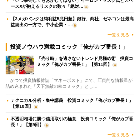
「いつ暴発してもおかしくはない」イーロン・マスク氏とスペ
ースXが抱えるリスクの数々「絶対…
【3メガバンクは純利益5兆円超】銀行、商社、ゼネコンは最高
益続出の一方で、中小企業・…
一覧を見る
投資ノウハウ満載コミック「俺がカブ番長！」
「売り時」を逃さないトレンド見極め術 投資コ
ミック「俺がカブ番長！」【第11回】
かつて投資情報雑誌「マネーポスト」にて、圧倒的な情報量が
詰め込まれた「天下無敵の株コミック」とし…
テクニカル分析・集中講義 投資コミック「俺がカブ番長！」
【第10回】
不透明相場に勝つ信用取引の極意 投資コミック「俺がカブ番
長！」【第9回】
一覧を見る