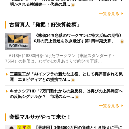
明かされる柳瀬健一・代表の思…
一覧を見る
古賀真人「発掘！好決算銘柄」
《株価34％急落のワークマンに特大反転の期待》
6月の売上低迷を吹き飛ばす第1四半期決算、…
6月3日に8330円をつけたワークマン（東証スタンダード・
7564）の株価は、わずか1カ月あまりで約34％下落…
三菱重工が「AIインフラの新たな主役」として再評価される気
運 エヌビディアとの提携でAI…
キオクシアHD「7万円割れからの急反発」は再びの上昇局面へ
の反転シグナルか？ 市場のムー…
一覧を見る
突然マルサがやって来た！
【最終回】1億6000万円の負債と引き換えに手に