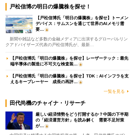
戸松信博の明日の爆騰株を探せ！
【戸松信博氏「明日の爆騰株」を探せ】トーメン
デバイス：サムスンを通じて世界のAIメモリ需
要…
新聞や雑誌など多数の金融メディアに出演するグローバルリン
クアドバイザーズ代表の戸松信博氏が、最新…
【戸松信博氏「明日の爆騰株」を探せ】レーザーテック：最先
端半導体の製造に不可欠な検査装…
【戸松信博氏「明日の爆騰株」を探せ】TDK：AIインフラを支
えるキープレーヤー 成長の再評…
一覧を見る
田代尚機のチャイナ・リサーチ
厳しい経済情勢をどう打開するか？中国の下半期
の「経済運営方針」を読み解く 需要不足対策
が…