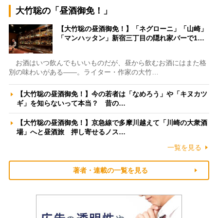
大竹聡の「昼酒御免！」
【大竹聡の昼酒御免！】「ネグローニ」「山崎」
「マンハッタン」新宿三丁目の隠れ家バーで1…
お酒はいつ飲んでもいいものだが、昼から飲むお酒にはまた格
別の味わいがある――。ライター・作家の大竹…
【大竹聡の昼酒御免！】今の若者は「なめろう」や「キヌカツ
ギ」を知らないって本当？ 昔の…
【大竹聡の昼酒御免！】京急線で多摩川越えて「川崎の大衆酒
場」へと昼酒旅 押し寄せるノス…
一覧を見る
著者・連載の一覧を見る