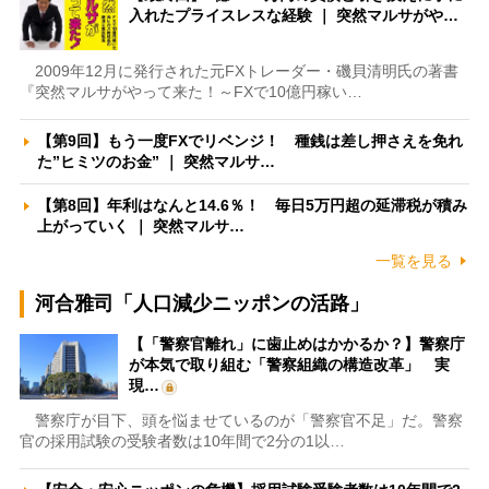
入れたプライスレスな経験 ｜ 突然マルサがや…
2009年12月に発行された元FXトレーダー・磯貝清明氏の著書
『突然マルサがやって来た！～FXで10億円稼い…
【第9回】もう一度FXでリベンジ！ 種銭は差し押さえを免れ
た”ヒミツのお金” ｜ 突然マルサ…
【第8回】年利はなんと14.6％！ 毎日5万円超の延滞税が積み
上がっていく ｜ 突然マルサ…
一覧を見る
河合雅司「人口減少ニッポンの活路」
【「警察官離れ」に歯止めはかかるか？】警察庁
が本気で取り組む「警察組織の構造改革」 実
現…
警察庁が目下、頭を悩ませているのが「警察官不足」だ。警察
官の採用試験の受験者数は10年間で2分の1以…