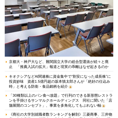
京都大・神戸大など、難関国立大学の総合型選抜が続々と廃
止 「推薦入試の拡大」報道と現実の乖離はなぜ起きるのか
キオクシアなどAI関連株に資金集中で“割安になった成長株”に
投資妙味 資産1.5億円超の坂本慎太郎さんが「絶好の仕込み
時」と考える防衛・食品銘柄を紹介
「30種類以上のパン食べ放題」で行列のできる新形態レストラ
ンを手掛けるサンマルクホールディングス 同社に聞いた「店
舗展開のコンセプト」、事業を多角化してもぶれない軸
《商社の大学別就職者数ランキングを解剖》三菱商事、三井物