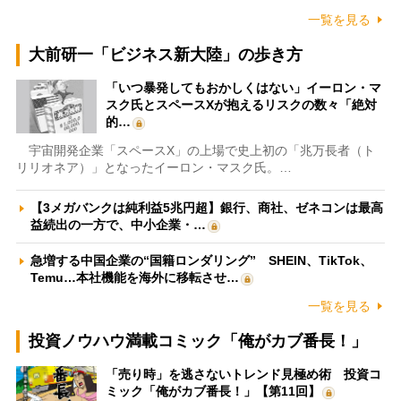
一覧を見る
大前研一「ビジネス新大陸」の歩き方
「いつ暴発してもおかしくはない」イーロン・マ
スク氏とスペースXが抱えるリスクの数々「絶対
的…
宇宙開発企業「スペースX」の上場で史上初の「兆万長者（ト
リリオネア）」となったイーロン・マスク氏。…
【3メガバンクは純利益5兆円超】銀行、商社、ゼネコンは最高
益続出の一方で、中小企業・…
急増する中国企業の“国籍ロンダリング” SHEIN、TikTok、
Temu…本社機能を海外に移転させ…
一覧を見る
投資ノウハウ満載コミック「俺がカブ番長！」
「売り時」を逃さないトレンド見極め術 投資コ
ミック「俺がカブ番長！」【第11回】