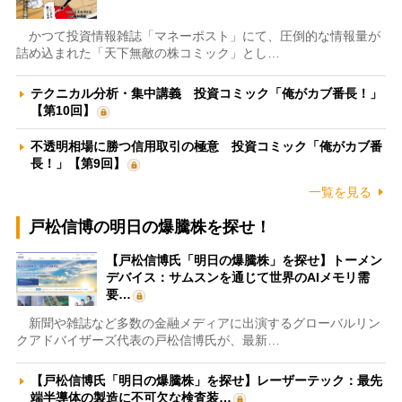
かつて投資情報雑誌「マネーポスト」にて、圧倒的な情報量が
詰め込まれた「天下無敵の株コミック」とし…
テクニカル分析・集中講義 投資コミック「俺がカブ番長！」
【第10回】
不透明相場に勝つ信用取引の極意 投資コミック「俺がカブ番
長！」【第9回】
一覧を見る
戸松信博の明日の爆騰株を探せ！
【戸松信博氏「明日の爆騰株」を探せ】トーメン
デバイス：サムスンを通じて世界のAIメモリ需
要…
新聞や雑誌など多数の金融メディアに出演するグローバルリン
クアドバイザーズ代表の戸松信博氏が、最新…
【戸松信博氏「明日の爆騰株」を探せ】レーザーテック：最先
端半導体の製造に不可欠な検査装…