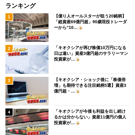
ランキング
【億り人オールスターが狙う20銘柄】
1
「総資産69億円超」90歳現役トレーダ
ーから“10…
「キオクシアが再び株価10万円になる
2
日は遠い」資産3億円超のサラリーマン
投資家が…
【キオクシア・ショック後に「株価倍
3
増」も期待できる注目銘柄5選】資産3
億円超・…
「キオクシアが今後も利益を出し続け
4
るかは分からない」資産11億円の個人
投資家が…