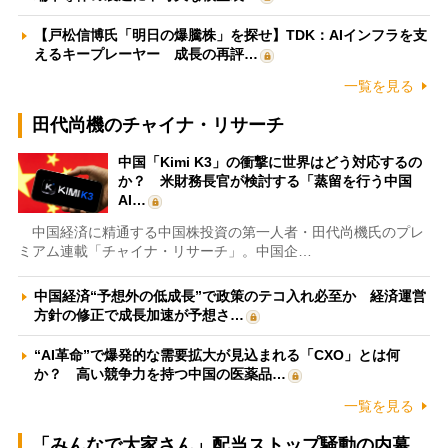
【戸松信博氏「明日の爆騰株」を探せ】TDK：AIインフラを支
えるキープレーヤー 成長の再評…
一覧を見る
田代尚機のチャイナ・リサーチ
中国「Kimi K3」の衝撃に世界はどう対応するの
か？ 米財務長官が検討する「蒸留を行う中国
AI…
中国経済に精通する中国株投資の第一人者・田代尚機氏のプレ
ミアム連載「チャイナ・リサーチ」。中国企…
中国経済“予想外の低成長”で政策のテコ入れ必至か 経済運営
方針の修正で成長加速が予想さ…
“AI革命”で爆発的な需要拡大が見込まれる「CXO」とは何
か？ 高い競争力を持つ中国の医薬品…
一覧を見る
「みんなで大家さん」配当ストップ騒動の内幕