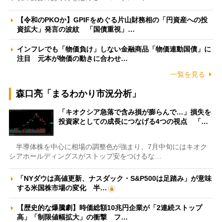
【令和のPKOか】GPIFをめぐる片山財務相の「円資産への投
資拡大」発言の波紋 「国債重視」…
インフレでも「物価負け」しない金融商品「物価連動国債」に
注目 元本が物価の動きに合わせ…
一覧を見る
森口亮「まるわかり市況分析」
「キオクシア急落で含み損が膨らんで…」損失を
投資家としての成長につなげる4つの視点 「…
半導体株を中心に相場の調整色が強まり、7月中旬にはキオク
シアホールディングスがストップ安をつけるな…
「NYダウは高値更新、ナスダック・S&P500は足踏み」が意味
する米国株市場の変化 半…
【歴史的な爆騰劇】時価総額10兆円企業が「2連続ストップ
高」「制限値幅拡大」の衝撃 フ…