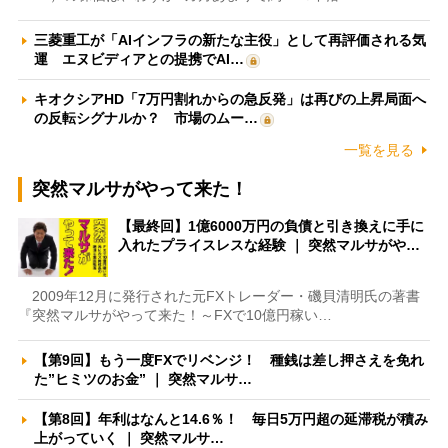
三菱重工が「AIインフラの新たな主役」として再評価される気
運 エヌビディアとの提携でAI…
キオクシアHD「7万円割れからの急反発」は再びの上昇局面へ
の反転シグナルか？ 市場のムー…
一覧を見る
突然マルサがやって来た！
【最終回】1億6000万円の負債と引き換えに手に
入れたプライスレスな経験 ｜ 突然マルサがや…
2009年12月に発行された元FXトレーダー・磯貝清明氏の著書
『突然マルサがやって来た！～FXで10億円稼い…
【第9回】もう一度FXでリベンジ！ 種銭は差し押さえを免れ
た”ヒミツのお金” ｜ 突然マルサ…
【第8回】年利はなんと14.6％！ 毎日5万円超の延滞税が積み
上がっていく ｜ 突然マルサ…