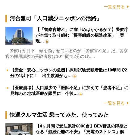
一覧を見る
河合雅司「人口減少ニッポンの活路」
【「警察官離れ」に歯止めはかかるか？】警察庁
が本気で取り組む「警察組織の構造改革」 実
現…
警察庁が目下、頭を悩ませているのが「警察官不足」だ。警察
官の採用試験の受験者数は10年間で2分の1以…
【安全・安心ニッポンの危機】採用試験受験者数は10年間で2
分の1以下に！ 出生数減がも…
【医療崩壊】人口減少で「医師不足」に加えて「患者不足」に
見舞われ地域医療が限界に 今後…
一覧を見る
快適クルマ生活 乗ってみた、使ってみた
【4ヶ月間で受注累計6000台】BEV普及の障壁と
なる「航続距離の不安」「充電のストレス」解