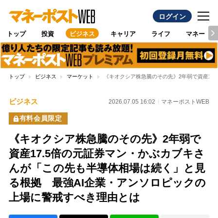
ログイン
トップ
投資
ビジネス
キャリア
ライフ
マネー
トップ
ビジネス
マーケット
《キオクシア株急騰のその先》2年弱で資産17
ビジネス
2026.07.05 16:02
マネーポストWEB
有料会員限定
《キオクシア株急騰のその先》2年弱で
資産17.5倍の元証券マン・かぶカブキさ
んが「この先も半導体相場は続く」と見
る根拠 最強AI企業・アンソロピックの
上場に警戒すべき理由とは