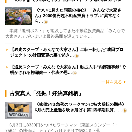
《ついに見えた問題の核心》「みんなで大家さ
ん」2000億円超不動産投資トラブル“異常なく
ら…
本誌『週刊ポスト』が追及してきた不動産投資商品「みんなで
大家さん」がいよいよ最終局面を迎えている…
【独走スクープ・みんなで大家さん】二転三転した“成田プロ
ジェクト”の計画変更の裏で起き…
【追及スクープ・みんなで大家さん】独占入手“内部議事録”で
明かされる柳瀬健一・代表の思…
一覧を見る
古賀真人「発掘！好決算銘柄」
《株価34％急落のワークマンに特大反転の期待》
6月の売上低迷を吹き飛ばす第1四半期決算、…
6月3日に8330円をつけたワークマン（東証スタンダード・
7564）の株価は、わずか1カ月あまりで約34％下落…