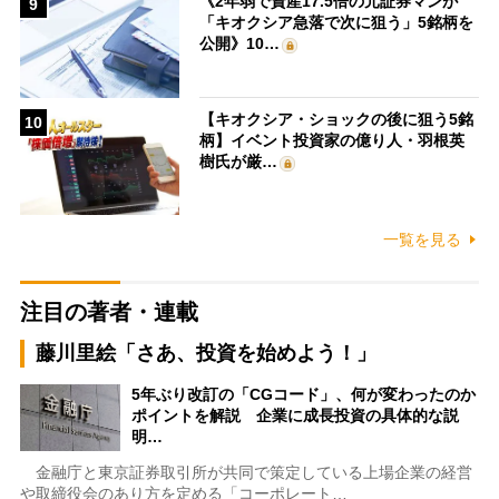
《2年弱で資産17.5倍の元証券マンが
9
「キオクシア急落で次に狙う」5銘柄を
公開》10…
【キオクシア・ショックの後に狙う5銘
10
柄】イベント投資家の億り人・羽根英
樹氏が厳…
一覧を見る
注目の著者・連載
藤川里絵「さあ、投資を始めよう！」
5年ぶり改訂の「CGコード」、何が変わったのか
ポイントを解説 企業に成長投資の具体的な説
明…
金融庁と東京証券取引所が共同で策定している上場企業の経営
や取締役会のあり方を定める「コーポレート…