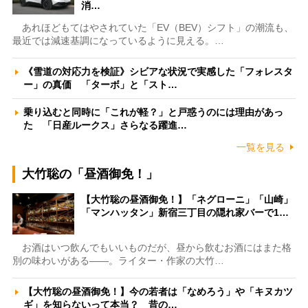
消…
あれほどもてはやされていた「EV（BEV）シフト」の潮流も、
最近では減速基調になっているように見える。…
《雪道の対応力を検証》シビアな状況で実感した「フォレスタ
ー」の真価 「ターボ」と「スト…
乗り込むと同時に「これが軽？」と戸惑うのには理由があっ
た 「日産ルークス」さらなる躍進…
一覧を見る
大竹聡の「昼酒御免！」
【大竹聡の昼酒御免！】「ネグローニ」「山崎」
「マンハッタン」新宿三丁目の隠れ家バーで1…
お酒はいつ飲んでもいいものだが、昼から飲むお酒にはまた格
別の味わいがある――。ライター・作家の大竹…
【大竹聡の昼酒御免！】今の若者は「なめろう」や「キヌカツ
ギ」を知らないって本当？ 昔の…