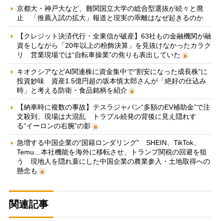
京都大・神戸大など、難関国立大学の総合型選抜が続々と廃
止 「推薦入試の拡大」報道と現実の乖離はなぜ起きるのか
【クレジット決済代行・全東信が破産】63社もの金融機関が融
資をしながら「20年以上の粉飾決算」を見抜けなかったカラク
リ 営業現場では“自転車操業”の焦りも表出していた
キオクシアなどAI関連株に資金集中で“割安になった成長株”に
投資妙味 資産1.5億円超の坂本慎太郎さんが「絶好の仕込み
時」と考える防衛・食品銘柄を紹介
【納車時に複数の事故】テスラジャパン“多額のEV補助金”で注
文殺到、現場は大混乱 トラブル続発の背後に見え隠れす
る“イーロンの右腕”の影
急増する中国企業の“国籍ロンダリング” SHEIN、TikTok、
Temu…本社機能を海外に移転させ、トランプ関税の回避を狙
う 現地人を隠れ蓑にした中国企業の農業参入・土地取得への
懸念も
関連記事