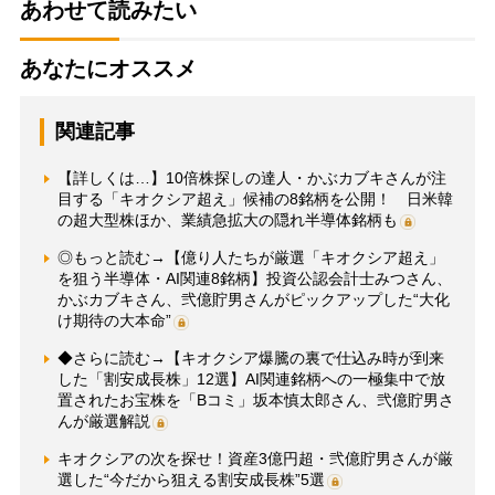
あわせて読みたい
あなたにオススメ
関連記事
【詳しくは…】10倍株探しの達人・かぶカブキさんが注
目する「キオクシア超え」候補の8銘柄を公開！ 日米韓
の超大型株ほか、業績急拡大の隠れ半導体銘柄も
◎もっと読む→【億り人たちが厳選「キオクシア超え」
を狙う半導体・AI関連8銘柄】投資公認会計士みつさん、
かぶカブキさん、弐億貯男さんがピックアップした“大化
け期待の大本命”
◆さらに読む→【キオクシア爆騰の裏で仕込み時が到来
した「割安成長株」12選】AI関連銘柄への一極集中で放
置されたお宝株を「Bコミ」坂本慎太郎さん、弐億貯男さ
んが厳選解説
キオクシアの次を探せ！資産3億円超・弐億貯男さんが厳
選した“今だから狙える割安成長株”5選