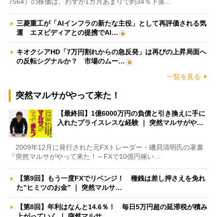
7564）の株価は、わずか1カ月あまりで約34％下落…
三菱重工が「AIインフラの新たな主役」として再評価される気
運 エヌビディアとの提携でAI…
キオクシアHD「7万円割れからの急反発」は再びの上昇局面へ
の反転シグナルか？ 市場のムー…
一覧を見る
突然マルサがやって来た！
【最終回】1億6000万円の負債と引き換えに手に
入れたプライスレスな経験 ｜ 突然マルサがや…
2009年12月に発行された元FXトレーダー・磯貝清明氏の著書
『突然マルサがやって来た！～FXで10億円稼い…
【第9回】もう一度FXでリベンジ！ 種銭は差し押さえを免れ
た”ヒミツのお金” ｜ 突然マルサ…
【第8回】年利はなんと14.6％！ 毎日5万円超の延滞税が積み
上がっていく ｜ 突然マルサ…