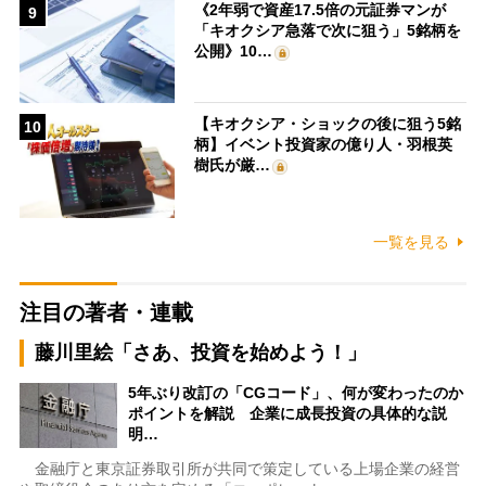
《2年弱で資産17.5倍の元証券マンが
9
「キオクシア急落で次に狙う」5銘柄を
公開》10…
【キオクシア・ショックの後に狙う5銘
10
柄】イベント投資家の億り人・羽根英
樹氏が厳…
一覧を見る
注目の著者・連載
藤川里絵「さあ、投資を始めよう！」
5年ぶり改訂の「CGコード」、何が変わったのか
ポイントを解説 企業に成長投資の具体的な説
明…
金融庁と東京証券取引所が共同で策定している上場企業の経営