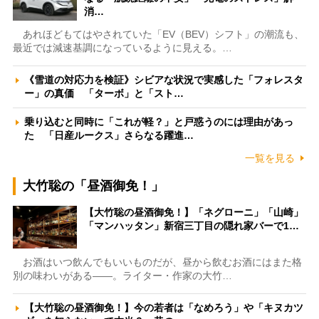
消…
あれほどもてはやされていた「EV（BEV）シフト」の潮流も、
最近では減速基調になっているように見える。…
《雪道の対応力を検証》シビアな状況で実感した「フォレスタ
ー」の真価 「ターボ」と「スト…
乗り込むと同時に「これが軽？」と戸惑うのには理由があっ
た 「日産ルークス」さらなる躍進…
一覧を見る
大竹聡の「昼酒御免！」
【大竹聡の昼酒御免！】「ネグローニ」「山崎」
「マンハッタン」新宿三丁目の隠れ家バーで1…
お酒はいつ飲んでもいいものだが、昼から飲むお酒にはまた格
別の味わいがある――。ライター・作家の大竹…
【大竹聡の昼酒御免！】今の若者は「なめろう」や「キヌカツ