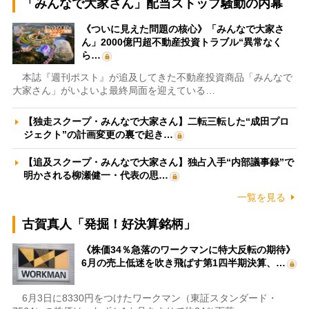
「みんなで大家さん」配当ストップ騒動の内幕
《ついに見えた問題の核心》「みんなで大家さ
ん」2000億円超不動産投資トラブル“異常なく
ら…
本誌『週刊ポスト』が追及してきた不動産投資商品「みんなで
大家さん」がいよいよ最終局面を迎えている…
【独走スクープ・みんなで大家さん】二転三転した“成田プロ
ジェクト”の計画変更の裏で起き…
【追及スクープ・みんなで大家さん】独占入手“内部議事録”で
明かされる柳瀬健一・代表の思…
一覧を見る
古賀真人「発掘！好決算銘柄」
《株価34％急落のワークマンに特大反転の期待》
6月の売上低迷を吹き飛ばす第1四半期決算、…
6月3日に8330円をつけたワークマン（東証スタンダード・