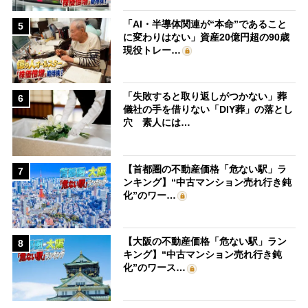
「AI・半導体関連が“本命”であること
5
に変わりはない」資産20億円超の90歳
現役トレー…
「失敗すると取り返しがつかない」葬
6
儀社の手を借りない「DIY葬」の落とし
穴 素人には…
【首都圏の不動産価格「危ない駅」ラ
7
ンキング】“中古マンション売れ行き鈍
化”のワー…
【大阪の不動産価格「危ない駅」ラン
8
キング】“中古マンション売れ行き鈍
化”のワース…