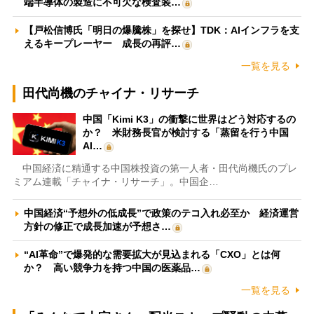
端半導体の製造に不可欠な検査装…
【戸松信博氏「明日の爆騰株」を探せ】TDK：AIインフラを支
えるキープレーヤー 成長の再評…
一覧を見る
田代尚機のチャイナ・リサーチ
中国「Kimi K3」の衝撃に世界はどう対応するの
か？ 米財務長官が検討する「蒸留を行う中国
AI…
中国経済に精通する中国株投資の第一人者・田代尚機氏のプレ
ミアム連載「チャイナ・リサーチ」。中国企…
中国経済“予想外の低成長”で政策のテコ入れ必至か 経済運営
方針の修正で成長加速が予想さ…
“AI革命”で爆発的な需要拡大が見込まれる「CXO」とは何
か？ 高い競争力を持つ中国の医薬品…
一覧を見る