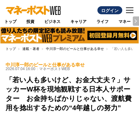
ログイン
トップ
投資
ビジネス
キャリア
ライフ
マネー
トップ
連載・著者
中川淳一郎のビールと仕事がある幸せ
「若い人も多いけ
中川淳一郎のビールと仕事がある幸せ
2026.07.04 16:00
マネーポストWEB
「若い人も多いけど、お金大丈夫？」サ
ッカーW杯を現地観戦する日本人サポー
ター お金持ちばかりじゃない、渡航費
用を捻出するための“4年越しの努力”
Loaded
:
96.26%
/
Unmute