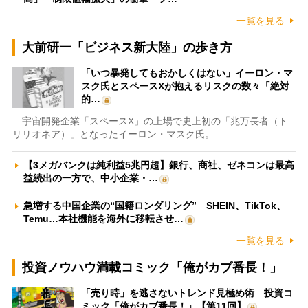
一覧を見る
大前研一「ビジネス新大陸」の歩き方
「いつ暴発してもおかしくはない」イーロン・マ
スク氏とスペースXが抱えるリスクの数々「絶対
的…
宇宙開発企業「スペースX」の上場で史上初の「兆万長者（ト
リリオネア）」となったイーロン・マスク氏。…
【3メガバンクは純利益5兆円超】銀行、商社、ゼネコンは最高
益続出の一方で、中小企業・…
急増する中国企業の“国籍ロンダリング” SHEIN、TikTok、
Temu…本社機能を海外に移転させ…
一覧を見る
投資ノウハウ満載コミック「俺がカブ番長！」
「売り時」を逃さないトレンド見極め術 投資コ
ミック「俺がカブ番長！」【第11回】