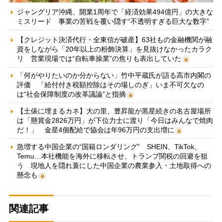
ジャングリア沖縄、開業1周年で「経済効果494億円」の大きな
ミスリード 事業の苦戦を覆い隠す“不透明すぎる巨大な数字”
【クレジット決済代行・全東信が破産】63社もの金融機関が融
資をしながら「20年以上の粉飾決算」を見抜けなかったカラク
リ 営業現場では“自転車操業”の焦りも表出していた
「何がやりたいのか分からない」竹中平蔵氏が語る高市内閣の
評価 「給付付き税額控除はその場しのぎ」いま不可欠なの
は“社会保障制度の改革議論”と指摘
【土俵に埋まるカネ】大の里、豊昇龍が黒星続きの名古屋場所
は「懸賞金2826万円」が下位力士に渡り「今日はみんなで焼肉
だ！」 金星4個配給で協会は年96万円の支出増に
急増する中国企業の“国籍ロンダリング” SHEIN、TikTok、
Temu…本社機能を海外に移転させ、トランプ関税の回避を狙
う 現地人を隠れ蓑にした中国企業の農業参入・土地取得への
懸念も
関連記事