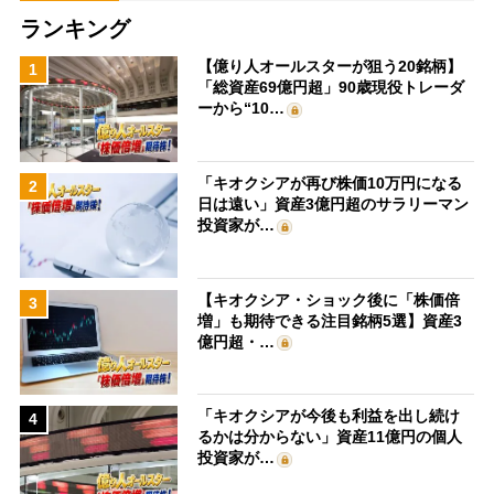
ランキング
【億り人オールスターが狙う20銘柄】
1
「総資産69億円超」90歳現役トレーダ
ーから“10…
「キオクシアが再び株価10万円になる
2
日は遠い」資産3億円超のサラリーマン
投資家が…
【キオクシア・ショック後に「株価倍
3
増」も期待できる注目銘柄5選】資産3
億円超・…
「キオクシアが今後も利益を出し続け
4
るかは分からない」資産11億円の個人
投資家が…