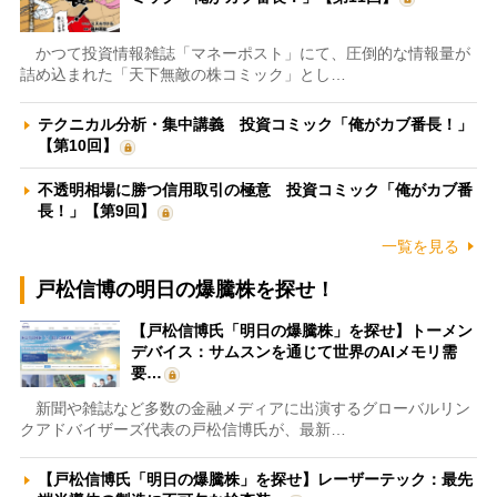
かつて投資情報雑誌「マネーポスト」にて、圧倒的な情報量が
詰め込まれた「天下無敵の株コミック」とし…
テクニカル分析・集中講義 投資コミック「俺がカブ番長！」
【第10回】
不透明相場に勝つ信用取引の極意 投資コミック「俺がカブ番
長！」【第9回】
一覧を見る
戸松信博の明日の爆騰株を探せ！
【戸松信博氏「明日の爆騰株」を探せ】トーメン
デバイス：サムスンを通じて世界のAIメモリ需
要…
新聞や雑誌など多数の金融メディアに出演するグローバルリン
クアドバイザーズ代表の戸松信博氏が、最新…
【戸松信博氏「明日の爆騰株」を探せ】レーザーテック：最先