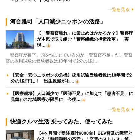
一覧を見る
河合雅司「人口減少ニッポンの活路」
【「警察官離れ」に歯止めはかかるか？】警察庁
が本気で取り組む「警察組織の構造改革」 実
現…
警察庁が目下、頭を悩ませているのが「警察官不足」だ。警察
官の採用試験の受験者数は10年間で2分の1以…
【安全・安心ニッポンの危機】採用試験受験者数は10年間で2
分の1以下に！ 出生数減がも…
【医療崩壊】人口減少で「医師不足」に加えて「患者不足」に
見舞われ地域医療が限界に 今後…
一覧を見る
快適クルマ生活 乗ってみた、使ってみた
【4ヶ月間で受注累計6000台】BEV普及の障壁と
なる「航続距離の不安」「充電のストレス」解