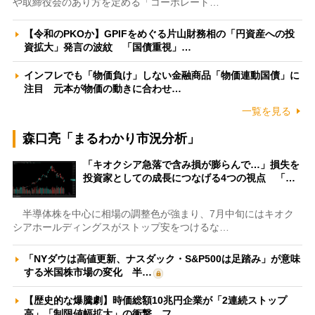
や取締役会のあり方を定める「コーポレート…
【令和のPKOか】GPIFをめぐる片山財務相の「円資産への投
資拡大」発言の波紋 「国債重視」…
インフレでも「物価負け」しない金融商品「物価連動国債」に
注目 元本が物価の動きに合わせ…
一覧を見る
森口亮「まるわかり市況分析」
「キオクシア急落で含み損が膨らんで…」損失を
投資家としての成長につなげる4つの視点 「…
半導体株を中心に相場の調整色が強まり、7月中旬にはキオク
シアホールディングスがストップ安をつけるな…
「NYダウは高値更新、ナスダック・S&P500は足踏み」が意味
する米国株市場の変化 半…
【歴史的な爆騰劇】時価総額10兆円企業が「2連続ストップ
高」「制限値幅拡大」の衝撃 フ…