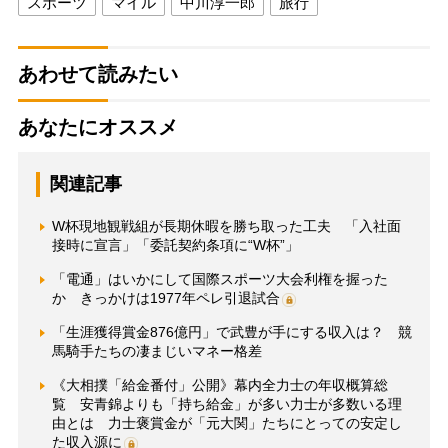
スポーツ
マイル
中川淳一郎
旅行
あわせて読みたい
あなたにオススメ
関連記事
W杯現地観戦組が長期休暇を勝ち取った工夫 「入社面
接時に宣言」「委託契約条項に“W杯”」
「電通」はいかにして国際スポーツ大会利権を握った
か きっかけは1977年ペレ引退試合
「生涯獲得賞金876億円」で武豊が手にする収入は？ 競
馬騎手たちの凄まじいマネー格差
《大相撲「給金番付」公開》幕内全力士の年収概算総
覧 安青錦よりも「持ち給金」が多い力士が多数いる理
由とは 力士褒賞金が「元大関」たちにとっての安定し
た収入源に