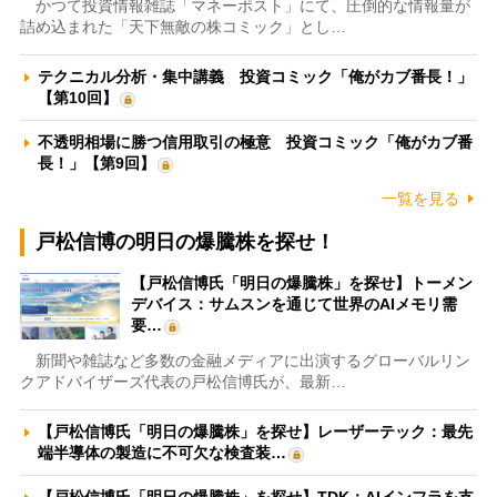
かつて投資情報雑誌「マネーポスト」にて、圧倒的な情報量が
詰め込まれた「天下無敵の株コミック」とし…
テクニカル分析・集中講義 投資コミック「俺がカブ番長！」
【第10回】
不透明相場に勝つ信用取引の極意 投資コミック「俺がカブ番
長！」【第9回】
一覧を見る
戸松信博の明日の爆騰株を探せ！
【戸松信博氏「明日の爆騰株」を探せ】トーメン
デバイス：サムスンを通じて世界のAIメモリ需
要…
新聞や雑誌など多数の金融メディアに出演するグローバルリン
クアドバイザーズ代表の戸松信博氏が、最新…
【戸松信博氏「明日の爆騰株」を探せ】レーザーテック：最先
端半導体の製造に不可欠な検査装…