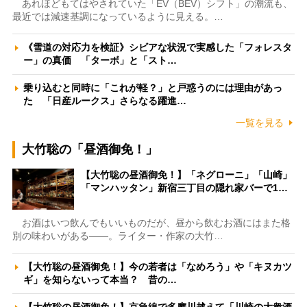
あれほどもてはやされていた「EV（BEV）シフト」の潮流も、
最近では減速基調になっているように見える。…
《雪道の対応力を検証》シビアな状況で実感した「フォレスタ
ー」の真価 「ターボ」と「スト…
乗り込むと同時に「これが軽？」と戸惑うのには理由があっ
た 「日産ルークス」さらなる躍進…
一覧を見る
大竹聡の「昼酒御免！」
【大竹聡の昼酒御免！】「ネグローニ」「山崎」
「マンハッタン」新宿三丁目の隠れ家バーで1…
お酒はいつ飲んでもいいものだが、昼から飲むお酒にはまた格
別の味わいがある――。ライター・作家の大竹…
【大竹聡の昼酒御免！】今の若者は「なめろう」や「キヌカツ
ギ」を知らないって本当？ 昔の…