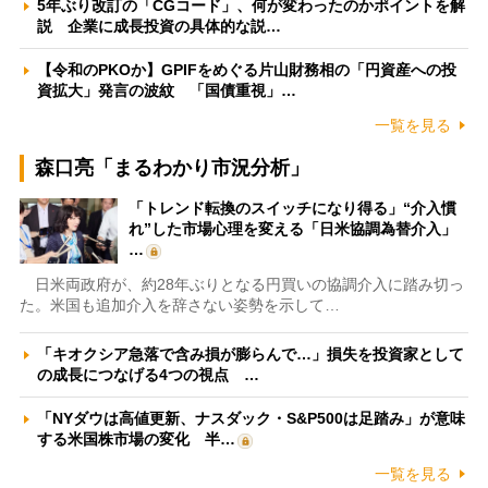
5年ぶり改訂の「CGコード」、何が変わったのかポイントを解
説 企業に成長投資の具体的な説…
【令和のPKOか】GPIFをめぐる片山財務相の「円資産への投
資拡大」発言の波紋 「国債重視」…
一覧を見る
森口亮「まるわかり市況分析」
「トレンド転換のスイッチになり得る」“介入慣
れ”した市場心理を変える「日米協調為替介入」
…
日米両政府が、約28年ぶりとなる円買いの協調介入に踏み切っ
た。米国も追加介入を辞さない姿勢を示して…
「キオクシア急落で含み損が膨らんで…」損失を投資家として
の成長につなげる4つの視点 …
「NYダウは高値更新、ナスダック・S&P500は足踏み」が意味
する米国株市場の変化 半…
一覧を見る