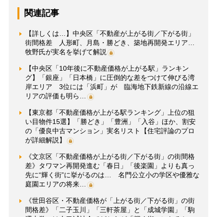
関連記事
【詳しくは…】中央区「不動産が上がる街／下がる街」
街間格差 人形町、月島・勝どき、築地再開発エリア…
牧野氏が実名を挙げて解説
【中央区「10年後に不動産価格が上がる駅」ランキン
グ】「銀座」「日本橋」に圧倒的な差をつけて伸びる湾
岸エリア 3位には「浜町」が 臨海地下鉄新線の沿線エ
リアの評価も明ら…
【東京都「不動産価格が上がる駅ランキング」上位の狙
い目物件15選】「勝どき」「豊洲」「入谷」ほか、割安
の「優良中古マンション」実名リスト【住宅評論のプロ
が詳細解説】
《文京区「不動産価格が上がる街／下がる街」の街間格
差》タワマン再開発進む「春日」「後楽園」よりも真っ
先に“輝く街”に挙がるのは… 名門公立小の学区や優雅な
庭園エリアの将来…
《世田谷区・不動産価格が「上がる街／下がる街」の街
間格差》「二子玉川」「三軒茶屋」と「成城学園」「駒