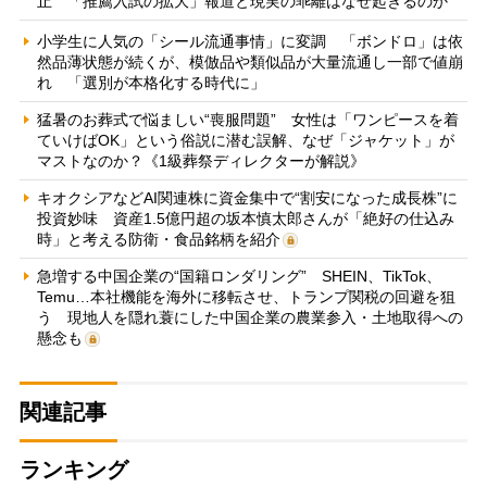
止 「推薦入試の拡大」報道と現実の乖離はなぜ起きるのか
小学生に人気の「シール流通事情」に変調 「ボンドロ」は依
然品薄状態が続くが、模倣品や類似品が大量流通し一部で値崩
れ 「選別が本格化する時代に」
猛暑のお葬式で悩ましい“喪服問題” 女性は「ワンピースを着
ていけばOK」という俗説に潜む誤解、なぜ「ジャケット」が
マストなのか？《1級葬祭ディレクターが解説》
キオクシアなどAI関連株に資金集中で“割安になった成長株”に
投資妙味 資産1.5億円超の坂本慎太郎さんが「絶好の仕込み
時」と考える防衛・食品銘柄を紹介
急増する中国企業の“国籍ロンダリング” SHEIN、TikTok、
Temu…本社機能を海外に移転させ、トランプ関税の回避を狙
う 現地人を隠れ蓑にした中国企業の農業参入・土地取得への
懸念も
関連記事
ランキング