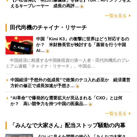
【戸松信博氏「明日の爆騰株」を探せ】TDK：AIインフラを支
えるキープレーヤー 成長の再評…
一覧を見る
田代尚機のチャイナ・リサーチ
中国「Kimi K3」の衝撃に世界はどう対応するの
か？ 米財務長官が検討する「蒸留を行う中国
AI…
中国経済に精通する中国株投資の第一人者・田代尚機氏のプレ
ミアム連載「チャイナ・リサーチ」。中国企…
中国経済“予想外の低成長”で政策のテコ入れ必至か 経済運営
方針の修正で成長加速が予想さ…
“AI革命”で爆発的な需要拡大が見込まれる「CXO」とは何
か？ 高い競争力を持つ中国の医薬品…
一覧を見る
「みんなで大家さん」配当ストップ騒動の内幕
《ついに見えた問題の核心》「みんなで大家さ