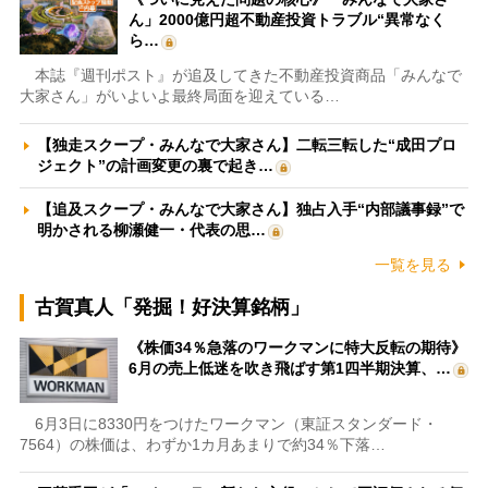
ん」2000億円超不動産投資トラブル“異常なく
ら…
本誌『週刊ポスト』が追及してきた不動産投資商品「みんなで
大家さん」がいよいよ最終局面を迎えている…
【独走スクープ・みんなで大家さん】二転三転した“成田プロ
ジェクト”の計画変更の裏で起き…
【追及スクープ・みんなで大家さん】独占入手“内部議事録”で
明かされる柳瀬健一・代表の思…
一覧を見る
古賀真人「発掘！好決算銘柄」
《株価34％急落のワークマンに特大反転の期待》
6月の売上低迷を吹き飛ばす第1四半期決算、…
6月3日に8330円をつけたワークマン（東証スタンダード・
7564）の株価は、わずか1カ月あまりで約34％下落…