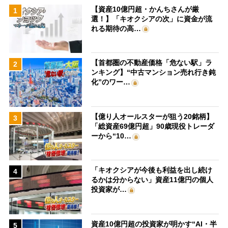
【資産10億円超・かんちさんが厳
1
選！】「キオクシアの次」に資金が流
れる期待の高…
【首都圏の不動産価格「危ない駅」ラ
2
ンキング】“中古マンション売れ行き鈍
化”のワー…
【億り人オールスターが狙う20銘柄】
3
「総資産69億円超」90歳現役トレーダ
ーから“10…
「キオクシアが今後も利益を出し続け
4
るかは分からない」資産11億円の個人
投資家が…
資産10億円超の投資家が明かす“AI・半
5