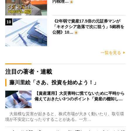
円税理…
《2年弱で資産17.5倍の元証券マンが
10
「キオクシア急落で次に狙う」5銘柄を
公開》10…
一覧を見る
注目の著者・連載
藤川里絵「さあ、投資を始めよう！」
【資産運用】大災害時に慌てないために平時から
備えておきたい3つのポイント「資産の棚卸し…
大規模な災害が起きると、株式市場が大きく動いたり、取引環
境が不安定になったりすることがある。一方…