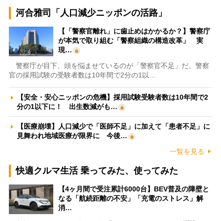
河合雅司「人口減少ニッポンの活路」
【「警察官離れ」に歯止めはかかるか？】警察庁
が本気で取り組む「警察組織の構造改革」 実
現…
警察庁が目下、頭を悩ませているのが「警察官不足」だ。警察
官の採用試験の受験者数は10年間で2分の1以…
【安全・安心ニッポンの危機】採用試験受験者数は10年間で2
分の1以下に！ 出生数減がも…
【医療崩壊】人口減少で「医師不足」に加えて「患者不足」に
見舞われ地域医療が限界に 今後…
一覧を見る
快適クルマ生活 乗ってみた、使ってみた
【4ヶ月間で受注累計6000台】BEV普及の障壁と
なる「航続距離の不安」「充電のストレス」解
消…