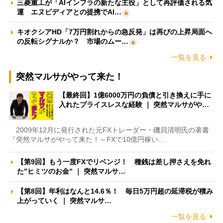
三菱重工が「AIインフラの新たな主役」として再評価される気
運 エヌビディアとの提携でAI…
キオクシアHD「7万円割れからの急反発」は再びの上昇局面へ
の反転シグナルか？ 市場のムー…
一覧を見る
突然マルサがやって来た！
【最終回】1億6000万円の負債と引き換えに手に
入れたプライスレスな経験 ｜ 突然マルサがや…
2009年12月に発行された元FXトレーダー・磯貝清明氏の著書
『突然マルサがやって来た！～FXで10億円稼い…
【第9回】もう一度FXでリベンジ！ 種銭は差し押さえを免れ
た”ヒミツのお金” ｜ 突然マルサ…
【第8回】年利はなんと14.6％！ 毎日5万円超の延滞税が積み
上がっていく ｜ 突然マルサ…
一覧を見る