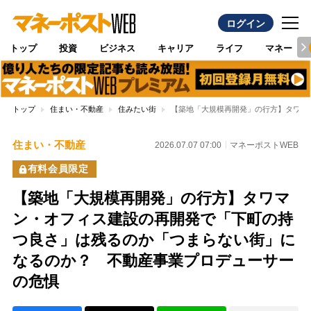
ログイン
トップ
投資
ビジネス
キャリア
ライフ
マネー
トップ
住まい・不動産
住みたい街
【築地「大規模再開発」の行方】タワマ
住まい・不動産
2026.07.07 07:00
マネーポストWEB
有料会員限定
【築地「大規模再開発」の行方】タワマ
ン・オフィス建設の再開発で「下町の持
つ良さ」は残るのか「つまらない街」に
なるのか？ 不動産事業プロデューサー
の危惧