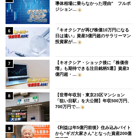
導体相場に乗らなかった理由” フルポ
ジション…
「キオクシアが再び株価10万円になる
6
日は遠い」資産3億円超のサラリーマン
投資家が…
【キオクシア・ショック後に「株価倍
7
増」も期待できる注目銘柄5選】資産3
億円超・…
【世帯年収別・東京23区マンション
8
「狙い目駅」を大公開】年収500万円、
700万円で…
《利益は年5億円前後》住み込みバイト
9
から“ギガ大家さん”となった資産200億