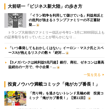
大前研一「ビジネス新大陸」の歩き方
「イラン戦争を利用して儲けている」利益相反と
の批判が強まるトランプファミリーの不正蓄財
疑…
トランプ大統領のファミリー信託が今年1～3月に3000回以上も
の証券取引を行っていたことが明らかになり…
「いつ暴発してもおかしくはない」イーロン・マスク氏とスペ
ースXが抱えるリスクの数々「絶対…
【3メガバンクは純利益5兆円超】銀行、商社、ゼネコンは最高
益続出の一方で、中小企業・…
一覧を見る
投資ノウハウ満載コミック「俺がカブ番長！」
「売り時」を逃さないトレンド見極め術 投資コ
ミック「俺がカブ番長！」【第11回】