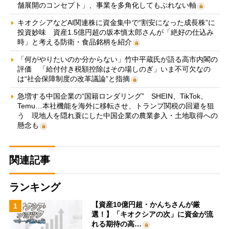
舗展開のコンセプト」、事業を多角化してもぶれない軸
キオクシアなどAI関連株に資金集中で“割安になった成長株”に
投資妙味 資産1.5億円超の坂本慎太郎さんが「絶好の仕込み
時」と考える防衛・食品銘柄を紹介
「何がやりたいのか分からない」竹中平蔵氏が語る高市内閣の
評価 「給付付き税額控除はその場しのぎ」いま不可欠なの
は“社会保障制度の改革議論”と指摘
急増する中国企業の“国籍ロンダリング” SHEIN、TikTok、
Temu…本社機能を海外に移転させ、トランプ関税の回避を狙
う 現地人を隠れ蓑にした中国企業の農業参入・土地取得への
懸念も
関連記事
ランキング
【資産10億円超・かんちさんが厳
1
選！】「キオクシアの次」に資金が流
れる期待の高…