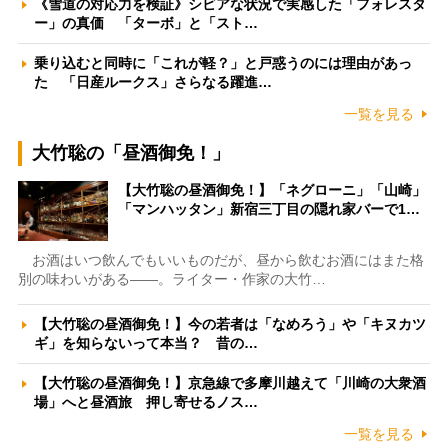
《雪道の対応力を検証》シビアな状況で実感した「フォレスタ
ー」の真価 「ターボ」と「スト…
乗り込むと同時に「これが軽？」と戸惑うのには理由があっ
た 「日産ルークス」さらなる躍進…
一覧を見る
大竹聡の「昼酒御免！」
【大竹聡の昼酒御免！】「ネグローニ」「山崎」
「マンハッタン」新宿三丁目の隠れ家バーで1…
お酒はいつ飲んでもいいものだが、昼から飲むお酒にはまた格
別の味わいがある――。ライター・作家の大竹…
【大竹聡の昼酒御免！】今の若者は「なめろう」や「キヌカツ
ギ」を知らないって本当？ 昔の…
【大竹聡の昼酒御免！】京急線で多摩川越えて「川崎の大衆酒
場」へと昼酒旅 押し寄せるノス…
一覧を見る