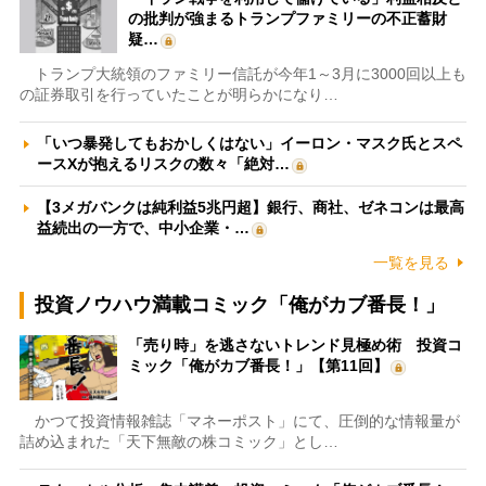
の批判が強まるトランプファミリーの不正蓄財
疑…
トランプ大統領のファミリー信託が今年1～3月に3000回以上も
の証券取引を行っていたことが明らかになり…
「いつ暴発してもおかしくはない」イーロン・マスク氏とスペ
ースXが抱えるリスクの数々「絶対…
【3メガバンクは純利益5兆円超】銀行、商社、ゼネコンは最高
益続出の一方で、中小企業・…
一覧を見る
投資ノウハウ満載コミック「俺がカブ番長！」
「売り時」を逃さないトレンド見極め術 投資コ
ミック「俺がカブ番長！」【第11回】
かつて投資情報雑誌「マネーポスト」にて、圧倒的な情報量が
詰め込まれた「天下無敵の株コミック」とし…