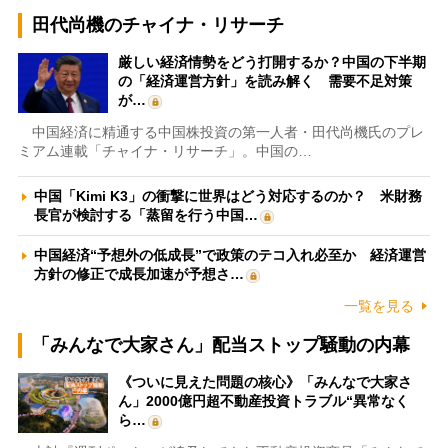
田代尚機のチャイナ・リサーチ
厳しい経済情勢をどう打開するか？中国の下半期
の「経済運営方針」を読み解く 需要不足対策
が…
中国経済に精通する中国株投資の第一人者・田代尚機氏のプレ
ミアム連載「チャイナ・リサーチ」。中国の…
中国「Kimi K3」の衝撃に世界はどう対応するのか？ 米財務
長官が検討する「蒸留を行う中国…
中国経済“予想外の低成長”で政策のテコ入れ必至か 経済運営
方針の修正で成長加速が予想さ…
一覧を見る
「みんなで大家さん」配当ストップ騒動の内幕
《ついに見えた問題の核心》「みんなで大家さ
ん」2000億円超不動産投資トラブル“異常なく
ら…