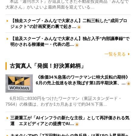
本誌『週刊ポスト』が追及してきた不動産投資商品「みんなで
大家さん」がいよいよ最終局面を迎えている…
【独走スクープ・みんなで大家さん】二転三転した“成田プロ
ジェクト”の計画変更の裏で起き…
【追及スクープ・みんなで大家さん】独占入手“内部議事録”で
明かされる柳瀬健一・代表の思…
一覧を見る
古賀真人「発掘！好決算銘柄」
《株価34％急落のワークマンに特大反転の期待》
6月の売上低迷を吹き飛ばす第1四半期決算、…
6月3日に8330円をつけたワークマン（東証スタンダード・
7564）の株価は、わずか1カ月あまりで約34％下落…
三菱重工が「AIインフラの新たな主役」として再評価される気
運 エヌビディアとの提携でAI…
キオクシアHD「7万円割れからの急反発」は再びの上昇局面へ