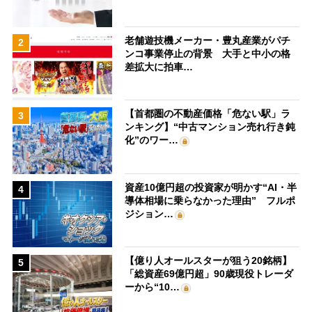
老舗遊技機メーカー・豊丸産業がパチ
2
ンコ事業停止の背景 大手と中小の格
差拡大に拍車…
【首都圏の不動産価格「危ない駅」ラ
3
ンキング】“中古マンション売れ行き鈍
化”のワー…
資産10億円超の投資家が明かす“AI・半
4
導体相場に乗らなかった理由” フルポ
ジション…
【億り人オールスターが狙う20銘柄】
5
「総資産69億円超」90歳現役トレーダ
ーから“10…