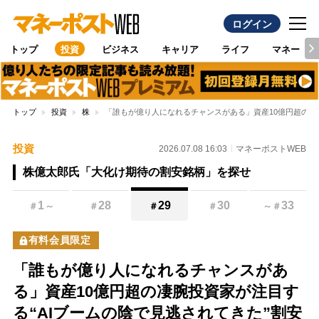
ログイン
トップ
投資
ビジネス
キャリア
ライフ
マネー
トップ
投資
株
「誰もが億り人になれるチャンスがある」資産10億円超の凄腕
投資
2026.07.08 16:03
マネーポストWEB
株億太郎氏「大化け期待の割安銘柄」を探せ
1
28
29
30
33
＃
～
＃
＃
＃
～
＃
有料会員限定
「誰もが億り人になれるチャンスがあ
る」資産10億円超の凄腕投資家が注目す
る“AIブームの陰で見逃されてきた”割安