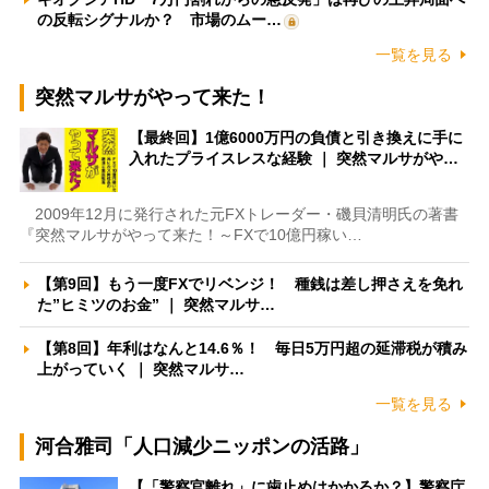
の反転シグナルか？ 市場のムー…
一覧を見る
突然マルサがやって来た！
【最終回】1億6000万円の負債と引き換えに手に
入れたプライスレスな経験 ｜ 突然マルサがや…
2009年12月に発行された元FXトレーダー・磯貝清明氏の著書
『突然マルサがやって来た！～FXで10億円稼い…
【第9回】もう一度FXでリベンジ！ 種銭は差し押さえを免れ
た”ヒミツのお金” ｜ 突然マルサ…
【第8回】年利はなんと14.6％！ 毎日5万円超の延滞税が積み
上がっていく ｜ 突然マルサ…
一覧を見る
河合雅司「人口減少ニッポンの活路」
【「警察官離れ」に歯止めはかかるか？】警察庁