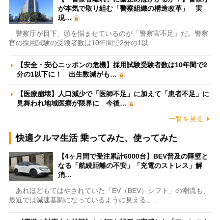
が本気で取り組む「警察組織の構造改革」 実
現…
警察庁が目下、頭を悩ませているのが「警察官不足」だ。警察
官の採用試験の受験者数は10年間で2分の1以…
【安全・安心ニッポンの危機】採用試験受験者数は10年間で2
分の1以下に！ 出生数減がも…
【医療崩壊】人口減少で「医師不足」に加えて「患者不足」に
見舞われ地域医療が限界に 今後…
一覧を見る
快適クルマ生活 乗ってみた、使ってみた
【4ヶ月間で受注累計6000台】BEV普及の障壁と
なる「航続距離の不安」「充電のストレス」解
消…
あれほどもてはやされていた「EV（BEV）シフト」の潮流も、
最近では減速基調になっているように見える。…