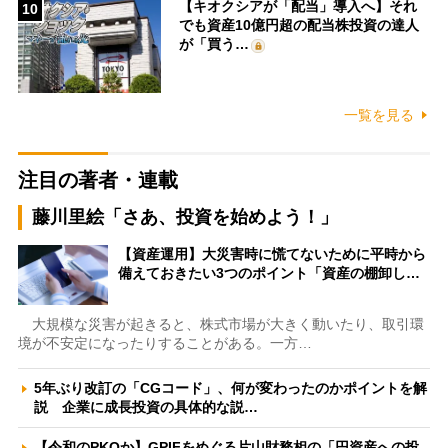
【キオクシアが「配当」導入へ】それ
10
でも資産10億円超の配当株投資の達人
が「買う…
一覧を見る
注目の著者・連載
藤川里絵「さあ、投資を始めよう！」
【資産運用】大災害時に慌てないために平時から
備えておきたい3つのポイント「資産の棚卸し…
大規模な災害が起きると、株式市場が大きく動いたり、取引環
境が不安定になったりすることがある。一方…
5年ぶり改訂の「CGコード」、何が変わったのかポイントを解
説 企業に成長投資の具体的な説…
【令和のPKOか】GPIFをめぐる片山財務相の「円資産への投