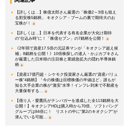
【詳しくは…】株億太郎さん厳選の「株価2～3倍も狙え
る割安株5銘柄」 キオクシア・ブームの裏で期待大のお
宝株が！
【詳しくは…】日本を代表する有名企業が大化け期待
の“仕込み時”に！「株億セブン」の7銘柄を公開！
《2年弱で資産17.5倍の元証券マンが「キオクシア超え候
補」8銘柄を公開！》10倍株探しの達人・かぶカブキさん
が厳選した日米韓の注目株と業績急拡大の隠れ半導体銘
柄
【資産17億円超・シケモク投資家さん厳選の“資産バリュ
ー株”4銘柄】「今の株価は目標株価の半値ほど」誰もが
知る大手企業の株が“激安”水準！インフレ到来で不動産を
大量保有する…
【億り人・愛鷹氏がテンバガーを達成した全113銘柄を大
公開！】キオクシアHDは購入時から70倍、ソフトバング
グループは84倍に！ リストの中に“第2のキオクシア”が
潜んでいる可能…