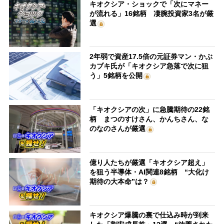
キオクシア・ショックで「次にマネー
が流れる」16銘柄 凄腕投資家3名が厳
選
2年弱で資産17.5倍の元証券マン・かぶ
カブキ氏が「キオクシア急落で次に狙
う」5銘柄を公開
「キオクシアの次」に急騰期待の22銘
柄 まつのすけさん、かんちさん、な
のなのさんが厳選
億り人たちが厳選「キオクシア超え」
を狙う半導体・AI関連8銘柄 “大化け
期待の大本命”は？
キオクシア爆騰の裏で仕込み時が到来