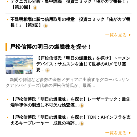
テクニカル分析・集中講義 投資コミック「俺がカブ番長！」
【第10回】
不透明相場に勝つ信用取引の極意 投資コミック「俺がカブ番
長！」【第9回】
一覧を見る
戸松信博の明日の爆騰株を探せ！
【戸松信博氏「明日の爆騰株」を探せ】トーメン
デバイス：サムスンを通じて世界のAIメモリ需
要…
新聞や雑誌など多数の金融メディアに出演するグローバルリン
クアドバイザーズ代表の戸松信博氏が、最新…
【戸松信博氏「明日の爆騰株」を探せ】レーザーテック：最先
端半導体の製造に不可欠な検査装…
【戸松信博氏「明日の爆騰株」を探せ】TDK：AIインフラを支
えるキープレーヤー 成長の再評…
一覧を見る