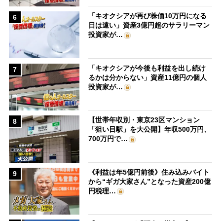
「キオクシアが再び株価10万円になる
6
日は遠い」資産3億円超のサラリーマン
投資家が…
「キオクシアが今後も利益を出し続け
7
るかは分からない」資産11億円の個人
投資家が…
【世帯年収別・東京23区マンション
8
「狙い目駅」を大公開】年収500万円、
700万円で…
《利益は年5億円前後》住み込みバイト
9
から“ギガ大家さん”となった資産200億
円税理…