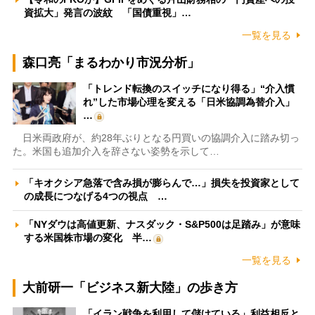
資拡大」発言の波紋 「国債重視」…
一覧を見る
森口亮「まるわかり市況分析」
「トレンド転換のスイッチになり得る」“介入慣
れ”した市場心理を変える「日米協調為替介入」
…
日米両政府が、約28年ぶりとなる円買いの協調介入に踏み切っ
た。米国も追加介入を辞さない姿勢を示して…
「キオクシア急落で含み損が膨らんで…」損失を投資家として
の成長につなげる4つの視点 …
「NYダウは高値更新、ナスダック・S&P500は足踏み」が意味
する米国株市場の変化 半…
一覧を見る
大前研一「ビジネス新大陸」の歩き方
「イラン戦争を利用して儲けている」利益相反と