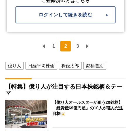
ご登録済の方はこちら
ログインして続きを読む
1
2
3
億り人
日経平均株価
株億太郎
銘柄選別
【特集】億り人が注目する日本株銘柄＆テー
マ
【億り人オールスターが狙う20銘柄】
「総資産69億円超」の10人が選んだ注
目株