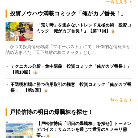
一覧を見る
投資ノウハウ満載コミック「俺がカブ番長！」
「売り時」を逃さないトレンド見極め術 投資コ
ミック「俺がカブ番長！」【第11回】
かつて投資情報雑誌「マネーポスト」にて、圧倒的な情報量が
詰め込まれた「天下無敵の株コミック」とし…
テクニカル分析・集中講義 投資コミック「俺がカブ番長！」
【第10回】
不透明相場に勝つ信用取引の極意 投資コミック「俺がカブ番
長！」【第9回】
一覧を見る
戸松信博の明日の爆騰株を探せ！
【戸松信博氏「明日の爆騰株」を探せ】トーメン
デバイス：サムスンを通じて世界のAIメモリ需
要…