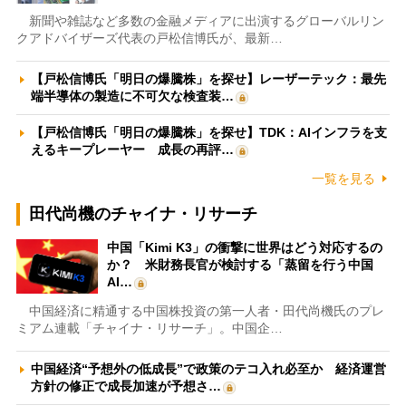
新聞や雑誌など多数の金融メディアに出演するグローバルリン
クアドバイザーズ代表の戸松信博氏が、最新…
【戸松信博氏「明日の爆騰株」を探せ】レーザーテック：最先
端半導体の製造に不可欠な検査装…
【戸松信博氏「明日の爆騰株」を探せ】TDK：AIインフラを支
えるキープレーヤー 成長の再評…
一覧を見る
田代尚機のチャイナ・リサーチ
中国「Kimi K3」の衝撃に世界はどう対応するの
か？ 米財務長官が検討する「蒸留を行う中国
AI…
中国経済に精通する中国株投資の第一人者・田代尚機氏のプレ
ミアム連載「チャイナ・リサーチ」。中国企…
中国経済“予想外の低成長”で政策のテコ入れ必至か 経済運営
方針の修正で成長加速が予想さ…