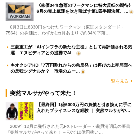
《株価34％急落のワークマンに特大反転の期待》
6月の売上低迷を吹き飛ばす第1四半期決算、…
6月3日に8330円をつけたワークマン（東証スタンダード・
7564）の株価は、わずか1カ月あまりで約34％下落…
三菱重工が「AIインフラの新たな主役」として再評価される気
運 エヌビディアとの提携でAI…
キオクシアHD「7万円割れからの急反発」は再びの上昇局面へ
の反転シグナルか？ 市場のムー…
一覧を見る
突然マルサがやって来た！
【最終回】1億6000万円の負債と引き換えに手に
入れたプライスレスな経験 ｜ 突然マルサがや…
2009年12月に発行された元FXトレーダー・磯貝清明氏の著書
『突然マルサがやって来た！～FXで10億円稼い…