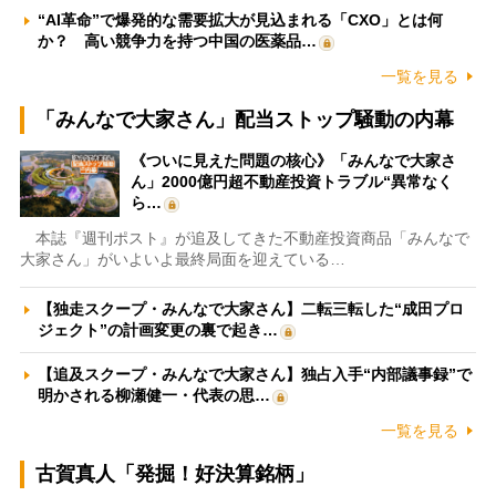
“AI革命”で爆発的な需要拡大が見込まれる「CXO」とは何
か？ 高い競争力を持つ中国の医薬品…
一覧を見る
「みんなで大家さん」配当ストップ騒動の内幕
《ついに見えた問題の核心》「みんなで大家さ
ん」2000億円超不動産投資トラブル“異常なく
ら…
本誌『週刊ポスト』が追及してきた不動産投資商品「みんなで
大家さん」がいよいよ最終局面を迎えている…
【独走スクープ・みんなで大家さん】二転三転した“成田プロ
ジェクト”の計画変更の裏で起き…
【追及スクープ・みんなで大家さん】独占入手“内部議事録”で
明かされる柳瀬健一・代表の思…
一覧を見る
古賀真人「発掘！好決算銘柄」