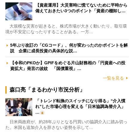
【資産運用】大災害時に慌てないために平時から
備えておきたい3つのポイント「資産の棚卸し…
大規模な災害が起きると、株式市場が大きく動いたり、取引環
境が不安定になったりすることがある。一方…
5年ぶり改訂の「CGコード」、何が変わったのかポイントを解
説 企業に成長投資の具体的な説…
【令和のPKOか】GPIFをめぐる片山財務相の「円資産への投
資拡大」発言の波紋 「国債重視」…
一覧を見る
森口亮「まるわかり市況分析」
「トレンド転換のスイッチになり得る」“介入慣
れ”した市場心理を変える「日米協調為替介入」
…
日米両政府が、約28年ぶりとなる円買いの協調介入に踏み切っ
た。米国も追加介入を辞さない姿勢を示して…