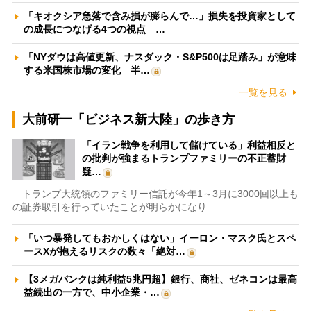
「キオクシア急落で含み損が膨らんで…」損失を投資家として
の成長につなげる4つの視点 …
「NYダウは高値更新、ナスダック・S&P500は足踏み」が意味
する米国株市場の変化 半…
一覧を見る
大前研一「ビジネス新大陸」の歩き方
「イラン戦争を利用して儲けている」利益相反と
の批判が強まるトランプファミリーの不正蓄財
疑…
トランプ大統領のファミリー信託が今年1～3月に3000回以上も
の証券取引を行っていたことが明らかになり…
「いつ暴発してもおかしくはない」イーロン・マスク氏とスペ
ースXが抱えるリスクの数々「絶対…
【3メガバンクは純利益5兆円超】銀行、商社、ゼネコンは最高
益続出の一方で、中小企業・…