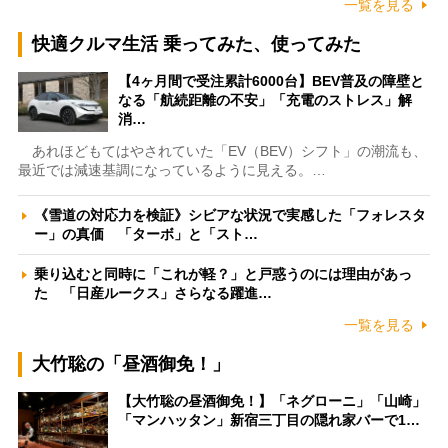
一覧を見る
快適クルマ生活 乗ってみた、使ってみた
【4ヶ月間で受注累計6000台】BEV普及の障壁と
なる「航続距離の不安」「充電のストレス」解
消…
あれほどもてはやされていた「EV（BEV）シフト」の潮流も、
最近では減速基調になっているように見える。…
《雪道の対応力を検証》シビアな状況で実感した「フォレスタ
ー」の真価 「ターボ」と「スト…
乗り込むと同時に「これが軽？」と戸惑うのには理由があっ
た 「日産ルークス」さらなる躍進…
一覧を見る
大竹聡の「昼酒御免！」
【大竹聡の昼酒御免！】「ネグローニ」「山崎」
「マンハッタン」新宿三丁目の隠れ家バーで1…