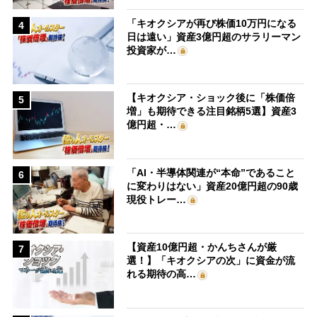
「キオクシアが再び株価10万円になる
4
日は遠い」資産3億円超のサラリーマン
投資家が…
【キオクシア・ショック後に「株価倍
5
増」も期待できる注目銘柄5選】資産3
億円超・…
「AI・半導体関連が“本命”であること
6
に変わりはない」資産20億円超の90歳
現役トレー…
【資産10億円超・かんちさんが厳
7
選！】「キオクシアの次」に資金が流
れる期待の高…