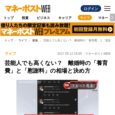
ログイン
トップ
投資
ビジネス
キャリア
ライフ
マネー
トップ
ライフ
家族
芸能人でも高くない？ 離婚時の「養育費」と「慰謝料
ライフ
2017.05.12 16:00
マネーポストWEB
芸能人でも高くない？ 離婚時の「養育
費」と「慰謝料」の相場と決め方
もっと見る
arrow_forward_ios