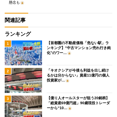
懸念も
関連記事
ランキング
【首都圏の不動産価格「危ない駅」ラ
1
ンキング】“中古マンション売れ行き鈍
化”のワー…
「キオクシアが今後も利益を出し続け
2
るかは分からない」資産11億円の個人
投資家が…
【億り人オールスターが狙う20銘柄】
3
「総資産69億円超」90歳現役トレーダ
ーから“10…