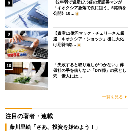
《2年弱で資産17.5倍の元証券マンが
8
「キオクシア急落で次に狙う」5銘柄を
公開》10…
【資産11億円マック・チェリーさん厳
9
選「キオクシア・ショック」後に大化
け期待4銘…
「失敗すると取り返しがつかない」葬
10
儀社の手を借りない「DIY葬」の落とし
穴 素人には…
一覧を見る
注目の著者・連載
藤川里絵「さあ、投資を始めよう！」