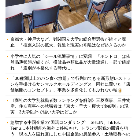
京都大・神戸大など、難関国立大学の総合型選抜が続々と廃
止 「推薦入試の拡大」報道と現実の乖離はなぜ起きるのか
小学生に人気の「シール流通事情」に変調 「ボンドロ」は依
然品薄状態が続くが、模倣品や類似品が大量流通し一部で値崩
れ 「選別が本格化する時代に」
「30種類以上のパン食べ放題」で行列のできる新形態レストラ
ンを手掛けるサンマルクホールディングス 同社に聞いた「店
舗展開のコンセプト」、事業を多角化してもぶれない軸
《商社の大学別就職者数ランキングを解剖》三菱商事、三井物
産、住友商事への就職者は「東大・早大・慶大で約6割」の現
実 3大学以外で強い大学はどこか
急増する中国企業の“国籍ロンダリング” SHEIN、TikTok、
Temu…本社機能を海外に移転させ、トランプ関税の回避を狙
う 現地人を隠れ蓑にした中国企業の農業参入・土地取得への