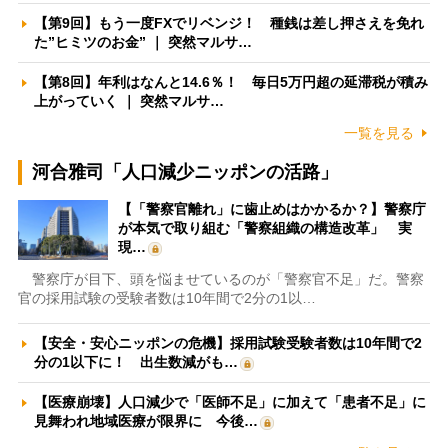
【第9回】もう一度FXでリベンジ！ 種銭は差し押さえを免れ
た”ヒミツのお金” ｜ 突然マルサ…
【第8回】年利はなんと14.6％！ 毎日5万円超の延滞税が積み
上がっていく ｜ 突然マルサ…
一覧を見る
河合雅司「人口減少ニッポンの活路」
【「警察官離れ」に歯止めはかかるか？】警察庁
が本気で取り組む「警察組織の構造改革」 実
現…
警察庁が目下、頭を悩ませているのが「警察官不足」だ。警察
官の採用試験の受験者数は10年間で2分の1以…
【安全・安心ニッポンの危機】採用試験受験者数は10年間で2
分の1以下に！ 出生数減がも…
【医療崩壊】人口減少で「医師不足」に加えて「患者不足」に
見舞われ地域医療が限界に 今後…