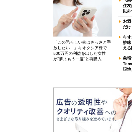
住友
以外
お酒
だけ
キオ
「この恐ろしい株はさっさと手
妙味
放したい…」キオクシア株で
える
500万円の利益を出した女性
急増
が“夢よもう一度”と再購入
Te
現地