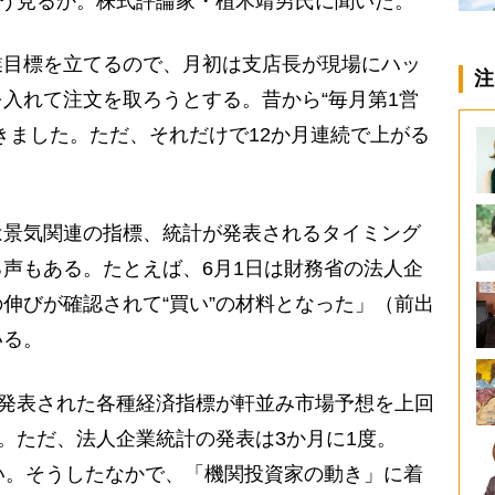
どう見るか。株式評論家・植木靖男氏に聞いた。
業目標を立てるので、月初は支店長が現場にハッ
注
入れて注文を取ろうとする。昔から“毎月第1営
きました。ただ、それだけで12か月連続で上がる
景気関連の指標、統計が発表されるタイミング
声もある。たとえば、6月1日は財務省の法人企
伸びが確認されて“買い”の材料となった」（前出
いる。
で発表された各種経済指標が軒並み市場予想を上回
た。ただ、法人企業統計の発表は3か月に1度。
い。そうしたなかで、「機関投資家の動き」に着