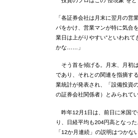
投資のプロはこの“怪現象”を
「各証券会社は月末に翌月の営
パをかけ、営業マンが特に気合を
業日は上がりやすい”といわれて
かな……」
そう首を傾げる。月末、月初は
であり、それとの関連を指摘する
業統計が発表され、「設備投資の
の証券会社関係者）とみられて
昨年12月1日は、前日に米国
り、日経平均も204円高となっ
「12か月連続」の説明はつかな