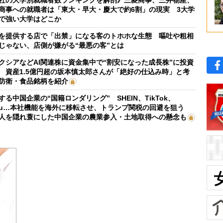
商事への就職者は「東大・早大・慶大で約6割」の現実 3大学
で強い大学はどこか
を提供する店で「出禁」になる客のトホホな生態 嘔吐や粗相
じゃない、店側が嫌がる“最悪の客”とは
クシアなどAI関連株に資金集中で“割安になった成長株”に投資
 資産1.5億円超の坂本慎太郎さんが「絶好の仕込み時」と考
防衛・食品銘柄を紹介
する中国企業の“国籍ロンダリング” SHEIN、TikTok、
mu…本社機能を海外に移転させ、トランプ関税の回避を狙う
人を隠れ蓑にした中国企業の農業参入・土地取得への懸念も