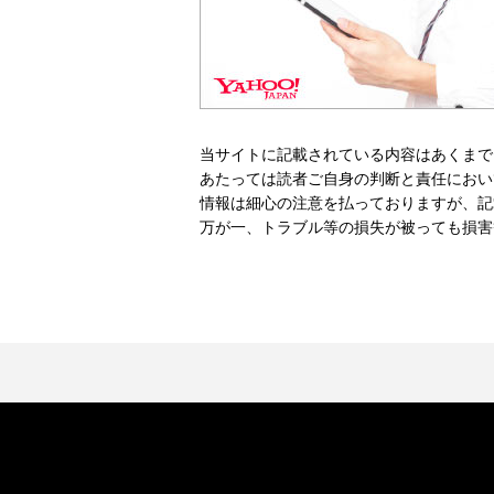
当サイトに記載されている内容はあくまで
あたっては読者ご自身の判断と責任におい
情報は細心の注意を払っておりますが、記
万が一、トラブル等の損失が被っても損害