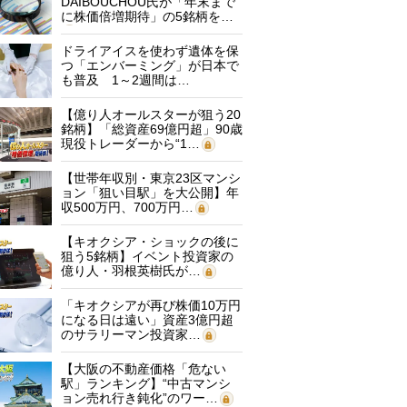
DAIBOUCHOU氏が「年末まで
に株価倍増期待」の5銘柄を…
ドライアイスを使わず遺体を保
つ「エンバーミング」が日本で
も普及 1～2週間は…
【億り人オールスターが狙う20
銘柄】「総資産69億円超」90歳
現役トレーダーから“1…
【世帯年収別・東京23区マンシ
ョン「狙い目駅」を大公開】年
収500万円、700万円…
【キオクシア・ショックの後に
狙う5銘柄】イベント投資家の
億り人・羽根英樹氏が…
「キオクシアが再び株価10万円
になる日は遠い」資産3億円超
のサラリーマン投資家…
【大阪の不動産価格「危ない
駅」ランキング】“中古マンシ
ョン売れ行き鈍化”のワー…