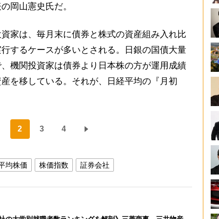
表の岡山憲史氏だ。
投資家は、毎月末に債券と株式の資産組み入れ比
実行するケースが多いとされる。日銀の国債大量
で、機関投資家は債券より日本株の方が運用成績
資産を移している。それが、日経平均の『月初
2
3
4
平均株価
株価指数
証券会社
社の大学別就職者数ランキングを解剖》三菱商事、三井物産、