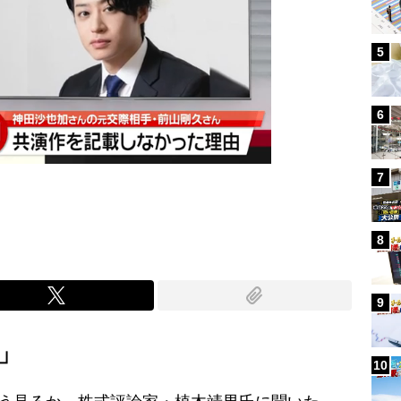
5
6
7
8
9
」
10