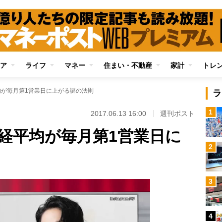
ア
ライフ
マネー
住まい・不動産
家計
トレ
均が毎月第1営業日に上がる謎の法則
ラ
1
2017.06.13 16:00
週刊ポスト
日経平均が毎月第1営業日に
2
3
4