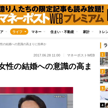
ア
ライフ
マネー
住まい・不動産
家計
トレ
性の結婚への意識の高まりに拍車か
ラ
1
2017.06.28 11:00
マネーポストWEB
女性の結婚への意識の高ま
2
3
4