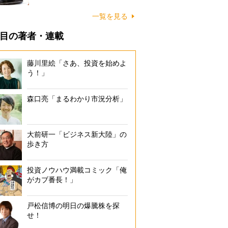
一覧を見る
目の著者・連載
藤川里絵「さあ、投資を始めよ
う！」
森口亮「まるわかり市況分析」
大前研一「ビジネス新大陸」の
歩き方
投資ノウハウ満載コミック「俺
がカブ番長！」
戸松信博の明日の爆騰株を探
せ！