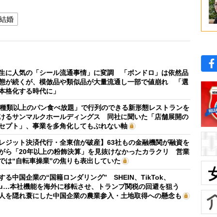
結婚
生に人気の「シール流通事情」に変調 「ボンドロ」は依然品
態が続くが、模倣品や類似品が大量流通し一部で値崩れ 「選
本格化する時代に」
0種類以上のパン食べ放題」で行列のできる新形態レストランを
けるサンマルクホールディングス 同社に聞いた「店舗展開の
セプト」、事業を多角化してもぶれない軸
レジット決済代行・全東信が破産】63社もの金融機関が融資を
がら「20年以上の粉飾決算」を見抜けなかったカラクリ 営業
では“自転車操業”の焦りも表出していた
する中国企業の“国籍ロンダリング” SHEIN、TikTok、
mu…本社機能を海外に移転させ、トランプ関税の回避を狙う
人を隠れ蓑にした中国企業の農業参入・土地取得への懸念も