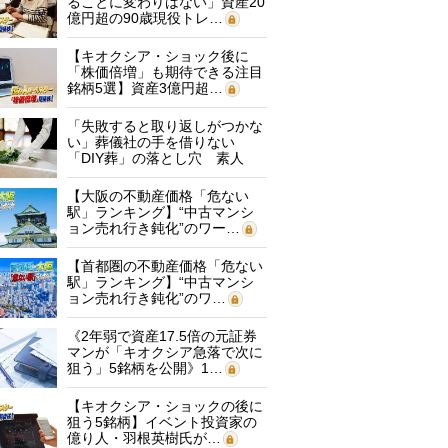
ることに変わりはない」資産20
億円超の90歳現役トレ…
【キオクシア・ショック後に
「株価倍増」も期待できる注目
銘柄5選】資産3億円超…
「失敗すると取り返しがつかな
い」葬儀社の手を借りない
「DIY葬」の落とし穴 素人
に…
【大阪の不動産価格「危ない
駅」ランキング】“中古マンシ
ョン売れ行き鈍化”のワー…
【首都圏の不動産価格「危ない
駅」ランキング】“中古マンシ
ョン売れ行き鈍化”のワ…
《2年弱で資産17.5倍の元証券
マンが「キオクシア急落で次に
狙う」5銘柄を公開》1…
【キオクシア・ショックの後に
狙う5銘柄】イベント投資家の
億り人・羽根英樹氏が…