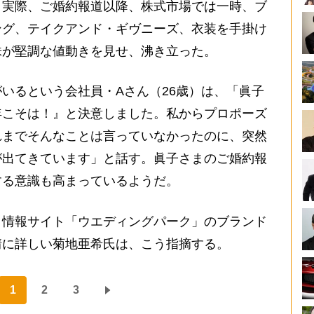
。実際、ご婚約報道以降、株式市場では一時、ブ
ング、テイクアンド・ギヴニーズ、衣装を手掛け
株が堅調な値動きを見せ、沸き立った。
いるという会社員・Aさん（26歳）は、「眞子
年こそは！』と決意しました。私からプロポーズ
れまでそんなことは言っていなかったのに、突然
が出てきています」と話す。眞子さまのご婚約報
する意識も高まっているようだ。
情報サイト「ウエディングパーク」のブランド
情に詳しい菊地亜希氏は、こう指摘する。
1
2
3