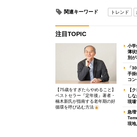
関連キーワード
トレンド
注目TOPIC
小学
薄状
別が
「3
手掛
コン
【75歳をすぎたらやめること】
【ク
ベストセラー『定年後』著者・
しな
楠木新氏が指南する老年期の好
現場
循環を呼び込む方法
急増
Te
現地