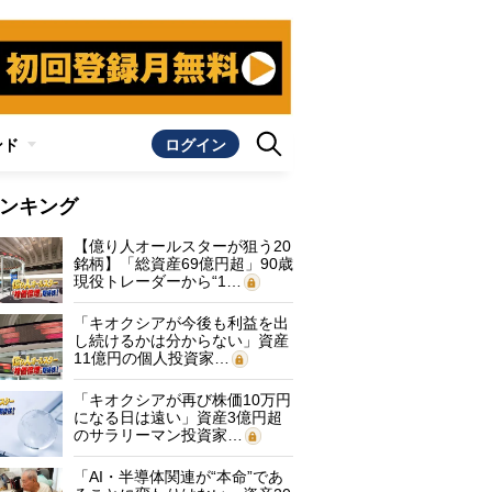
ンド
ログイン
ンキング
【億り人オールスターが狙う20
銘柄】「総資産69億円超」90歳
現役トレーダーから“1…
「キオクシアが今後も利益を出
し続けるかは分からない」資産
11億円の個人投資家…
「キオクシアが再び株価10万円
になる日は遠い」資産3億円超
のサラリーマン投資家…
「AI・半導体関連が“本命”であ