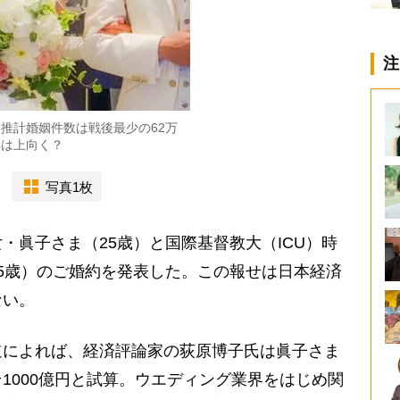
注
年間推計婚姻件数は戦後最少の62万
年は上向く？
写真1枚
眞子さま（25歳）と国際基督教大（ICU）時
5歳）のご婚約を発表した。この報せは日本経済
ない。
道によれば、経済評論家の荻原博子氏は眞子さま
1000億円と試算。ウエディング業界をはじめ関