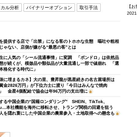
【お
ニカル分析
バイナリーオプション
取引手法
202
を提供する店で「出禁」になる客のトホホな生態 嘔吐や粗相
じゃない、店側が嫌がる“最悪の客”とは
生に人気の「シール流通事情」に変調 「ボンドロ」は依然品
態が続くが、模倣品や類似品が大量流通し一部で値崩れ 「選
本格化する時代に」
俵に埋まるカネ】大の里、豊昇龍が黒星続きの名古屋場所は
賞金2826万円」が下位力士に渡り「今日はみんなで焼肉
」 金星4個配給で協会は年96万円の支出増に
する中国企業の“国籍ロンダリング” SHEIN、TikTok、
mu…本社機能を海外に移転させ、トランプ関税の回避を狙う
人を隠れ蓑にした中国企業の農業参入・土地取得への懸念も