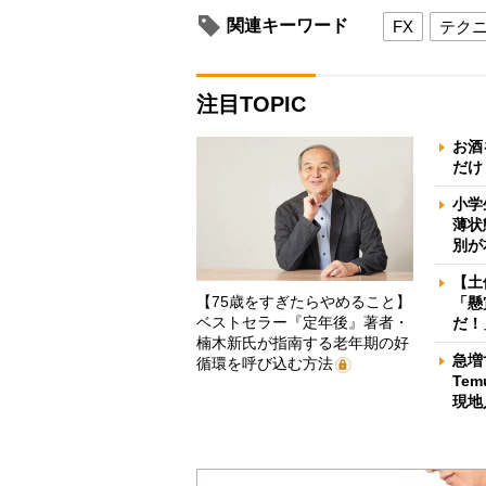
関連キーワード
FX
テク
注目TOPIC
お酒
だけ
小学
薄状
別が
【土
【75歳をすぎたらやめること】
「懸
ベストセラー『定年後』著者・
だ！
楠木新氏が指南する老年期の好
急増
循環を呼び込む方法
Te
現地