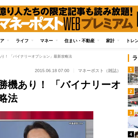
ア
ライフ
マネー
住まい・不動産
家計
トレ
り！ 「バイナリーオプション」最新攻略法
ラ
1
2015.06.18 07:00
マネーポスト（雑誌）
勝機あり！ 「バイナリーオ
2
略法
3
4