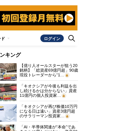
ンド
ログイン
ンキング
【億り人オールスターが狙う20
銘柄】「総資産69億円超」90歳
現役トレーダーから“1…
「キオクシアが今後も利益を出
し続けるかは分からない」資産
11億円の個人投資家…
「キオクシアが再び株価10万円
になる日は遠い」資産3億円超
のサラリーマン投資家…
「AI・半導体関連が“本命”であ