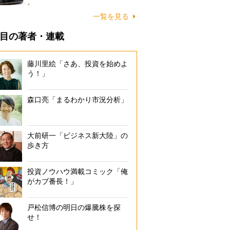
一覧を見る
目の著者・連載
藤川里絵「さあ、投資を始めよ
う！」
森口亮「まるわかり市況分析」
大前研一「ビジネス新大陸」の
歩き方
投資ノウハウ満載コミック「俺
がカブ番長！」
戸松信博の明日の爆騰株を探
せ！