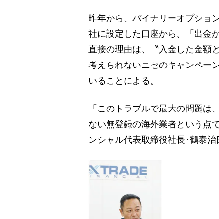
昨年から、バイナリーオプション
社に設定した口座から、「出金
直接の理由は、〝入金した金額
考えられないニセのキャンペー
いることによる。
「このトラブルで最大の問題は、
ない無登録の海外業者という点で
ンシャル代表取締役社長･鶴泰治