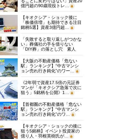
ることに変わりはない」資産20
億円超の90歳現役トレ…
【キオクシア・ショック後に
「株価倍増」も期待できる注目
銘柄5選】資産3億円超…
「失敗すると取り返しがつかな
い」葬儀社の手を借りない
「DIY葬」の落とし穴 素人
に…
【大阪の不動産価格「危ない
駅」ランキング】“中古マンシ
ョン売れ行き鈍化”のワー…
《2年弱で資産17.5倍の元証券
マンが「キオクシア急落で次に
狙う」5銘柄を公開》1…
【首都圏の不動産価格「危ない
駅」ランキング】“中古マンシ
ョン売れ行き鈍化”のワ…
【キオクシア・ショックの後に
狙う5銘柄】イベント投資家の
億り人・羽根英樹氏が…