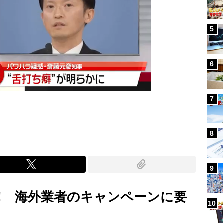
5
6
7
8
9
! 海外業者のキャンペーンに要
10