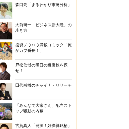
森口亮「まるわかり市況分析」
大前研一「ビジネス新大陸」の
歩き方
投資ノウハウ満載コミック「俺
がカブ番長！」
戸松信博の明日の爆騰株を探
せ！
田代尚機のチャイナ・リサーチ
「みんなで大家さん」配当スト
ップ騒動の内幕
古賀真人「発掘！好決算銘柄」