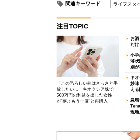
関連キーワード
ライフスタ
注目TOPIC
お酒
だけ
小学
薄状
別が
キオ
「この恐ろしい株はさっさと手
妙味
放したい…」キオクシア株で
える
500万円の利益を出した女性
急増
が“夢よもう一度”と再購入
Te
現地