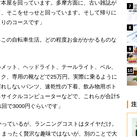
古本屋を回っています。多摩方面に、古い雑誌が
7
て、そこをせっせと回っています。そして帰りに
まりのコースです」
8
この自転車生活。どの程度お金がかかるものな
9
ルメット、ヘッドライト、テールライト、ベル、
10
ク、専用の靴などで25万円。実際に乗るように
擦れしないパンツ、速乾性の下着、飲み物用ボト
サイクルコンピューターなどで、これらが合計5
注
回で3000円ぐらいです」
かっているが、ランニングコストはタイヤだけ。
、まったく贅沢な趣味ではないが、別のことで大