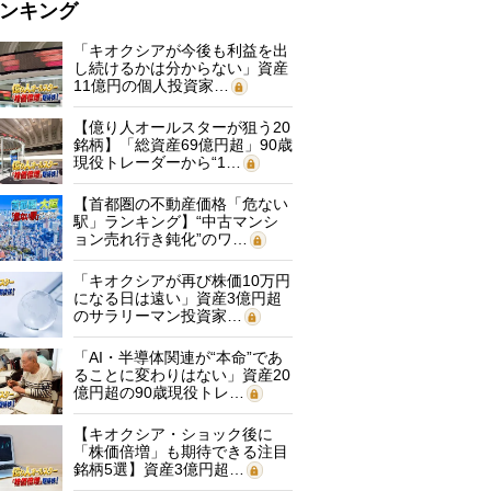
ンキング
「キオクシアが今後も利益を出
し続けるかは分からない」資産
11億円の個人投資家…
【億り人オールスターが狙う20
銘柄】「総資産69億円超」90歳
現役トレーダーから“1…
【首都圏の不動産価格「危ない
駅」ランキング】“中古マンシ
ョン売れ行き鈍化”のワ…
「キオクシアが再び株価10万円
になる日は遠い」資産3億円超
のサラリーマン投資家…
「AI・半導体関連が“本命”であ
ることに変わりはない」資産20
億円超の90歳現役トレ…
【キオクシア・ショック後に
「株価倍増」も期待できる注目
銘柄5選】資産3億円超…