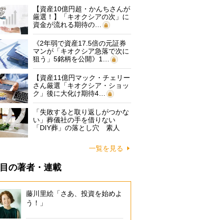
【資産10億円超・かんちさんが
厳選！】「キオクシアの次」に
資金が流れる期待の…
《2年弱で資産17.5倍の元証券
マンが「キオクシア急落で次に
狙う」5銘柄を公開》1…
【資産11億円マック・チェリー
さん厳選「キオクシア・ショッ
ク」後に大化け期待4…
「失敗すると取り返しがつかな
い」葬儀社の手を借りない
「DIY葬」の落とし穴 素人
に…
一覧を見る
目の著者・連載
藤川里絵「さあ、投資を始めよ
う！」