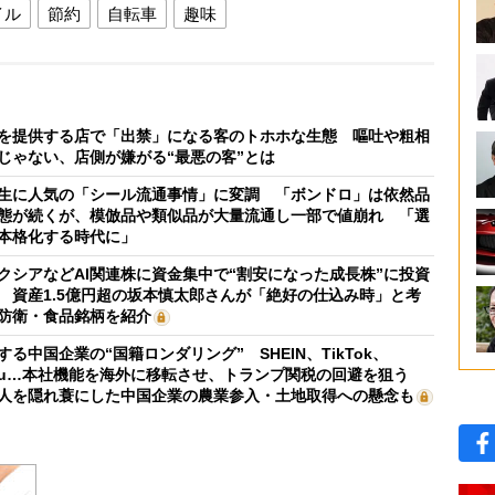
イル
節約
自転車
趣味
を提供する店で「出禁」になる客のトホホな生態 嘔吐や粗相
じゃない、店側が嫌がる“最悪の客”とは
生に人気の「シール流通事情」に変調 「ボンドロ」は依然品
態が続くが、模倣品や類似品が大量流通し一部で値崩れ 「選
本格化する時代に」
クシアなどAI関連株に資金集中で“割安になった成長株”に投資
 資産1.5億円超の坂本慎太郎さんが「絶好の仕込み時」と考
防衛・食品銘柄を紹介
する中国企業の“国籍ロンダリング” SHEIN、TikTok、
mu…本社機能を海外に移転させ、トランプ関税の回避を狙う
人を隠れ蓑にした中国企業の農業参入・土地取得への懸念も