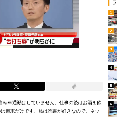
ラ
1
2
3
4
5
自転車通勤はしていません。仕事の後はお酒を飲
6
のは週末だけです。私は読書が好きなので、ネッ