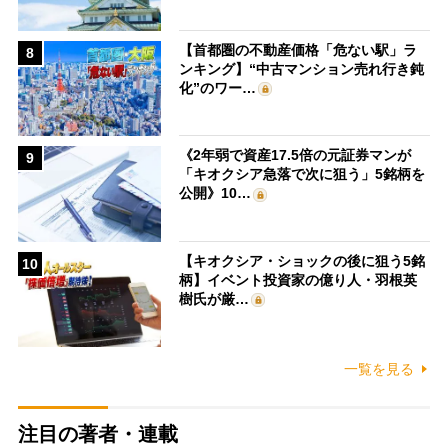
【首都圏の不動産価格「危ない駅」ラ
8
ンキング】“中古マンション売れ行き鈍
化”のワー…
《2年弱で資産17.5倍の元証券マンが
9
「キオクシア急落で次に狙う」5銘柄を
公開》10…
【キオクシア・ショックの後に狙う5銘
10
柄】イベント投資家の億り人・羽根英
樹氏が厳…
一覧を見る
注目の著者・連載