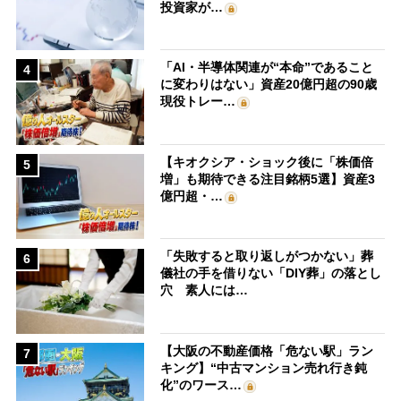
投資家が…
「AI・半導体関連が“本命”であること
4
に変わりはない」資産20億円超の90歳
現役トレー…
【キオクシア・ショック後に「株価倍
5
増」も期待できる注目銘柄5選】資産3
億円超・…
「失敗すると取り返しがつかない」葬
6
儀社の手を借りない「DIY葬」の落とし
穴 素人には…
【大阪の不動産価格「危ない駅」ラン
7
キング】“中古マンション売れ行き鈍
化”のワース…