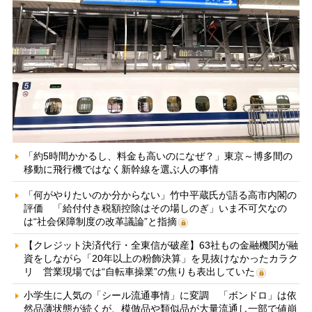
「約5時間かかるし、料金も高いのになぜ？」東京～博多間の
移動に飛行機ではなく新幹線を選ぶ人の事情
「何がやりたいのか分からない」竹中平蔵氏が語る高市内閣の
評価 「給付付き税額控除はその場しのぎ」いま不可欠なの
は“社会保障制度の改革議論”と指摘
【クレジット決済代行・全東信が破産】63社もの金融機関が融
資をしながら「20年以上の粉飾決算」を見抜けなかったカラク
リ 営業現場では“自転車操業”の焦りも表出していた
小学生に人気の「シール流通事情」に変調 「ボンドロ」は依
然品薄状態が続くが、模倣品や類似品が大量流通し一部で値崩