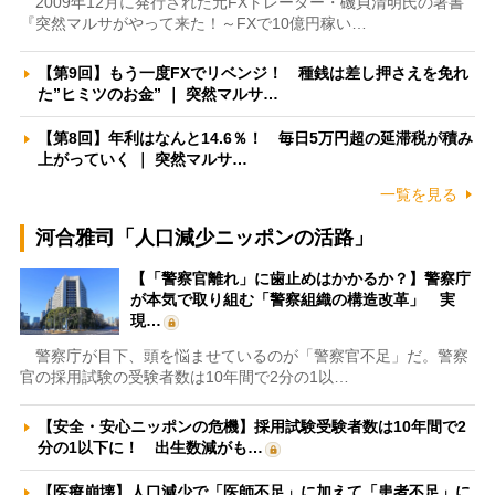
2009年12月に発行された元FXトレーダー・磯貝清明氏の著書
『突然マルサがやって来た！～FXで10億円稼い…
【第9回】もう一度FXでリベンジ！ 種銭は差し押さえを免れ
た”ヒミツのお金” ｜ 突然マルサ…
【第8回】年利はなんと14.6％！ 毎日5万円超の延滞税が積み
上がっていく ｜ 突然マルサ…
一覧を見る
河合雅司「人口減少ニッポンの活路」
【「警察官離れ」に歯止めはかかるか？】警察庁
が本気で取り組む「警察組織の構造改革」 実
現…
警察庁が目下、頭を悩ませているのが「警察官不足」だ。警察
官の採用試験の受験者数は10年間で2分の1以…
【安全・安心ニッポンの危機】採用試験受験者数は10年間で2
分の1以下に！ 出生数減がも…
【医療崩壊】人口減少で「医師不足」に加えて「患者不足」に