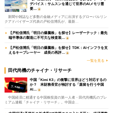
デバイス：サムスンを通じて世界のAIメモリ需
要…
新聞や雑誌など多数の金融メディアに出演するグローバルリン
クアドバイザーズ代表の戸松信博氏が、最新…
【戸松信博氏「明日の爆騰株」を探せ】レーザーテック：最先
端半導体の製造に不可欠な検査装…
【戸松信博氏「明日の爆騰株」を探せ】TDK：AIインフラを支
えるキープレーヤー 成長の再評…
一覧を見る
田代尚機のチャイナ・リサーチ
中国「Kimi K3」の衝撃に世界はどう対応するの
か？ 米財務長官が検討する「蒸留を行う中国
AI…
中国経済に精通する中国株投資の第一人者・田代尚機氏のプレ
ミアム連載「チャイナ・リサーチ」。中国企…