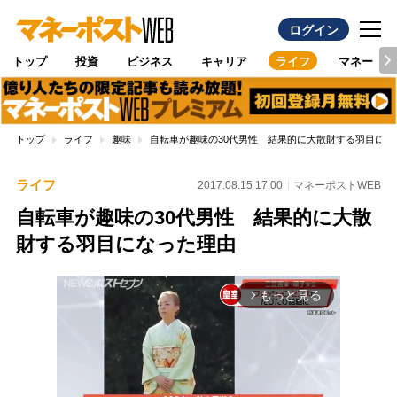
ログイン
トップ
投資
ビジネス
キャリア
ライフ
マネー
トップ
ライフ
趣味
自転車が趣味の30代男性 結果的に大散財する羽目にな
ライフ
2017.08.15 17:00
マネーポストWEB
自転車が趣味の30代男性 結果的に大散
財する羽目になった理由
もっと見る
arrow_forward_ios