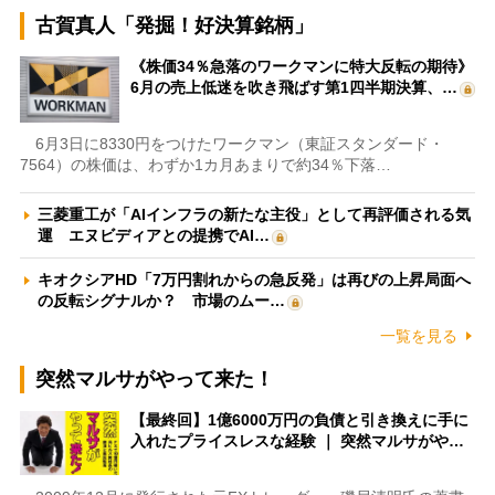
古賀真人「発掘！好決算銘柄」
《株価34％急落のワークマンに特大反転の期待》
6月の売上低迷を吹き飛ばす第1四半期決算、…
6月3日に8330円をつけたワークマン（東証スタンダード・
7564）の株価は、わずか1カ月あまりで約34％下落…
三菱重工が「AIインフラの新たな主役」として再評価される気
運 エヌビディアとの提携でAI…
キオクシアHD「7万円割れからの急反発」は再びの上昇局面へ
の反転シグナルか？ 市場のムー…
一覧を見る
突然マルサがやって来た！
【最終回】1億6000万円の負債と引き換えに手に
入れたプライスレスな経験 ｜ 突然マルサがや…