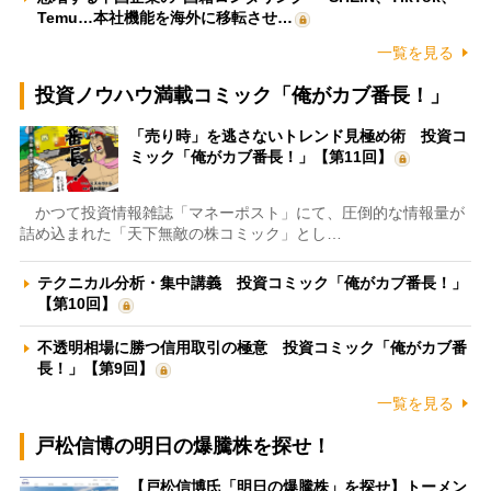
Temu…本社機能を海外に移転させ…
一覧を見る
投資ノウハウ満載コミック「俺がカブ番長！」
「売り時」を逃さないトレンド見極め術 投資コ
ミック「俺がカブ番長！」【第11回】
かつて投資情報雑誌「マネーポスト」にて、圧倒的な情報量が
詰め込まれた「天下無敵の株コミック」とし…
テクニカル分析・集中講義 投資コミック「俺がカブ番長！」
【第10回】
不透明相場に勝つ信用取引の極意 投資コミック「俺がカブ番
長！」【第9回】
一覧を見る
戸松信博の明日の爆騰株を探せ！
【戸松信博氏「明日の爆騰株」を探せ】トーメン