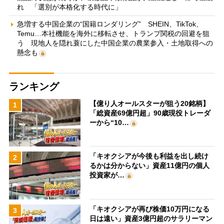
れ 「選別が本格化する時代に」
急増する中国企業の“国籍ロンダリング” SHEIN、TikTok、
Temu…本社機能を海外に移転させ、トランプ関税の回避を狙
う 現地人を隠れ蓑にした中国企業の農業参入・土地取得への
懸念も
ランキング
【億り人オールスターが狙う20銘柄】
1
「総資産69億円超」90歳現役トレーダ
ーから“10…
「キオクシアが今後も利益を出し続け
2
るかは分からない」資産11億円の個人
投資家が…
「キオクシアが再び株価10万円になる
3
日は遠い」資産3億円超のサラリーマン