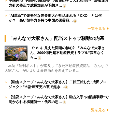
中国経済“予想外の低成長”で政策のテコ入れ必至か 経済運営
方針の修正で成長加速が予想さ…
“AI革命”で爆発的な需要拡大が見込まれる「CXO」とは何
か？ 高い競争力を持つ中国の医薬品…
一覧を見る
「みんなで大家さん」配当ストップ騒動の内幕
《ついに見えた問題の核心》「みんなで大家さ
ん」2000億円超不動産投資トラブル“異常なく
ら…
本誌『週刊ポスト』が追及してきた不動産投資商品「みんなで
大家さん」がいよいよ最終局面を迎えている…
【独走スクープ・みんなで大家さん】二転三転した“成田プロ
ジェクト”の計画変更の裏で起き…
【追及スクープ・みんなで大家さん】独占入手“内部議事録”で
明かされる柳瀬健一・代表の思…
一覧を見る