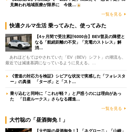
見舞われ地域医療が限界に 今後…
一覧を見る
快適クルマ生活 乗ってみた、使ってみた
【4ヶ月間で受注累計6000台】BEV普及の障壁と
なる「航続距離の不安」「充電のストレス」解
消…
あれほどもてはやされていた「EV（BEV）シフト」の潮流も、
最近では減速基調になっているように見える。…
《雪道の対応力を検証》シビアな状況で実感した「フォレスタ
ー」の真価 「ターボ」と「スト…
乗り込むと同時に「これが軽？」と戸惑うのには理由があっ
た 「日産ルークス」さらなる躍進…
一覧を見る
大竹聡の「昼酒御免！」
【大竹聡の昼酒御免！】「ネグローニ」「山崎」