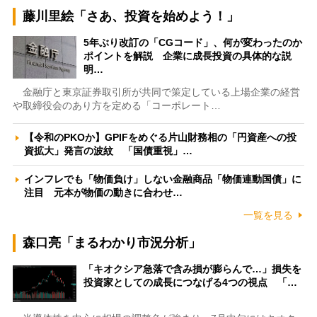
藤川里絵「さあ、投資を始めよう！」
5年ぶり改訂の「CGコード」、何が変わったのか
ポイントを解説 企業に成長投資の具体的な説
明…
金融庁と東京証券取引所が共同で策定している上場企業の経営
や取締役会のあり方を定める「コーポレート…
【令和のPKOか】GPIFをめぐる片山財務相の「円資産への投
資拡大」発言の波紋 「国債重視」…
インフレでも「物価負け」しない金融商品「物価連動国債」に
注目 元本が物価の動きに合わせ…
一覧を見る
森口亮「まるわかり市況分析」
「キオクシア急落で含み損が膨らんで…」損失を
投資家としての成長につなげる4つの視点 「…