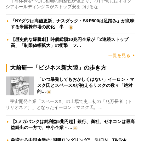
半導体株を中心に相場の調整色が強まり、7月中旬にはキオク
シアホールディングスがストップ安をつけるな…
「NYダウは高値更新、ナスダック・S&P500は足踏み」が意味
する米国株市場の変化 半…
【歴史的な爆騰劇】時価総額10兆円企業が「2連続ストップ
高」「制限値幅拡大」の衝撃 フ…
一覧を見る
大前研一「ビジネス新大陸」の歩き方
「いつ暴発してもおかしくはない」イーロン・マ
スク氏とスペースXが抱えるリスクの数々「絶対
的…
宇宙開発企業「スペースX」の上場で史上初の「兆万長者（ト
リリオネア）」となったイーロン・マスク氏。…
【3メガバンクは純利益5兆円超】銀行、商社、ゼネコンは最高
益続出の一方で、中小企業・…
急増する中国企業の“国籍ロンダリング” SHEIN、TikTok、