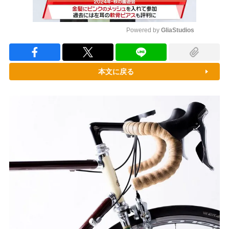
Powered by 
GliaStudios
Mute
本文に戻る