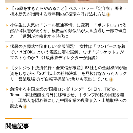
【75歳をすぎたらやめること】ベストセラー『定年後』著者・
楠木新氏が指南する老年期の好循環を呼び込む方法
小学生に人気の「シール流通事情」に変調 「ボンドロ」は依
然品薄状態が続くが、模倣品や類似品が大量流通し一部で値崩
れ 「選別が本格化する時代に」
猛暑のお葬式で悩ましい“喪服問題” 女性は「ワンピースを着
ていけばOK」という俗説に潜む誤解、なぜ「ジャケット」が
マストなのか？《1級葬祭ディレクターが解説》
【クレジット決済代行・全東信が破産】63社もの金融機関が融
資をしながら「20年以上の粉飾決算」を見抜けなかったカラク
リ 営業現場では“自転車操業”の焦りも表出していた
急増する中国企業の“国籍ロンダリング” SHEIN、TikTok、
Temu…本社機能を海外に移転させ、トランプ関税の回避を狙
う 現地人を隠れ蓑にした中国企業の農業参入・土地取得への
懸念も
関連記事