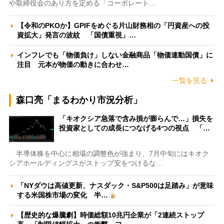
や取締役会のあり方を定める「コーポレート…
【令和のPKOか】GPIFをめぐる片山財務相の「円資産への投
資拡大」発言の波紋 「国債重視」…
インフレでも「物価負け」しない金融商品「物価連動国債」に
注目 元本が物価の動きに合わせ…
一覧を見る
森口亮「まるわかり市況分析」
「キオクシア急落で含み損が膨らんで…」損失を
投資家としての成長につなげる4つの視点 「…
半導体株を中心に相場の調整色が強まり、7月中旬にはキオク
シアホールディングスがストップ安をつけるな…
「NYダウは高値更新、ナスダック・S&P500は足踏み」が意味
する米国株市場の変化 半…
【歴史的な爆騰劇】時価総額10兆円企業が「2連続ストップ