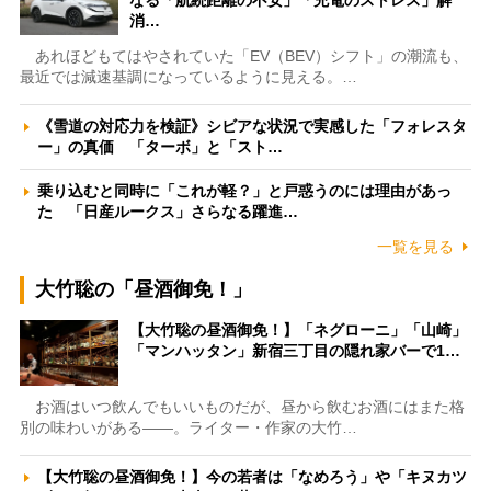
なる「航続距離の不安」「充電のストレス」解
消…
あれほどもてはやされていた「EV（BEV）シフト」の潮流も、
最近では減速基調になっているように見える。…
《雪道の対応力を検証》シビアな状況で実感した「フォレスタ
ー」の真価 「ターボ」と「スト…
乗り込むと同時に「これが軽？」と戸惑うのには理由があっ
た 「日産ルークス」さらなる躍進…
一覧を見る
大竹聡の「昼酒御免！」
【大竹聡の昼酒御免！】「ネグローニ」「山崎」
「マンハッタン」新宿三丁目の隠れ家バーで1…
お酒はいつ飲んでもいいものだが、昼から飲むお酒にはまた格
別の味わいがある――。ライター・作家の大竹…
【大竹聡の昼酒御免！】今の若者は「なめろう」や「キヌカツ