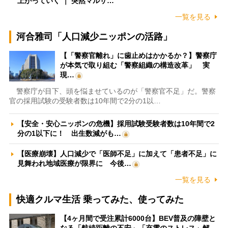
上がっていく ｜ 突然マルサ…
一覧を見る
河合雅司「人口減少ニッポンの活路」
【「警察官離れ」に歯止めはかかるか？】警察庁
が本気で取り組む「警察組織の構造改革」 実
現…
警察庁が目下、頭を悩ませているのが「警察官不足」だ。警察
官の採用試験の受験者数は10年間で2分の1以…
【安全・安心ニッポンの危機】採用試験受験者数は10年間で2
分の1以下に！ 出生数減がも…
【医療崩壊】人口減少で「医師不足」に加えて「患者不足」に
見舞われ地域医療が限界に 今後…
一覧を見る
快適クルマ生活 乗ってみた、使ってみた
【4ヶ月間で受注累計6000台】BEV普及の障壁と