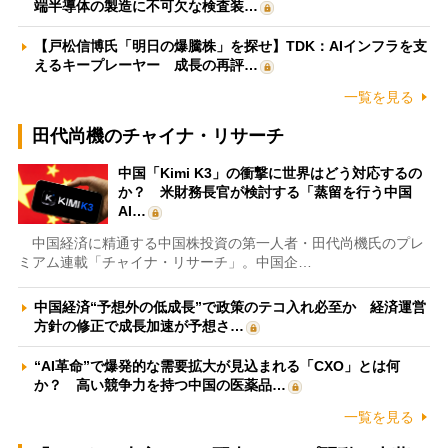
端半導体の製造に不可欠な検査装…
【戸松信博氏「明日の爆騰株」を探せ】TDK：AIインフラを支
えるキープレーヤー 成長の再評…
一覧を見る
田代尚機のチャイナ・リサーチ
中国「Kimi K3」の衝撃に世界はどう対応するの
か？ 米財務長官が検討する「蒸留を行う中国
AI…
中国経済に精通する中国株投資の第一人者・田代尚機氏のプレ
ミアム連載「チャイナ・リサーチ」。中国企…
中国経済“予想外の低成長”で政策のテコ入れ必至か 経済運営
方針の修正で成長加速が予想さ…
“AI革命”で爆発的な需要拡大が見込まれる「CXO」とは何
か？ 高い競争力を持つ中国の医薬品…
一覧を見る