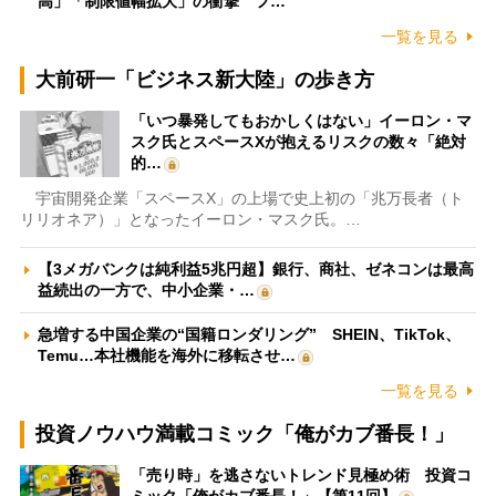
高」「制限値幅拡大」の衝撃 フ…
一覧を見る
大前研一「ビジネス新大陸」の歩き方
「いつ暴発してもおかしくはない」イーロン・マ
スク氏とスペースXが抱えるリスクの数々「絶対
的…
宇宙開発企業「スペースX」の上場で史上初の「兆万長者（ト
リリオネア）」となったイーロン・マスク氏。…
【3メガバンクは純利益5兆円超】銀行、商社、ゼネコンは最高
益続出の一方で、中小企業・…
急増する中国企業の“国籍ロンダリング” SHEIN、TikTok、
Temu…本社機能を海外に移転させ…
一覧を見る
投資ノウハウ満載コミック「俺がカブ番長！」
「売り時」を逃さないトレンド見極め術 投資コ