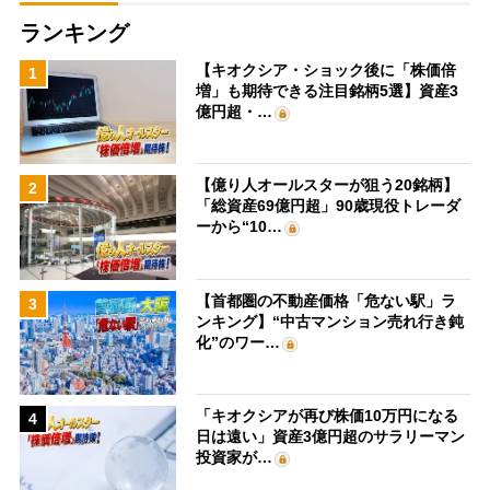
ランキング
【キオクシア・ショック後に「株価倍
1
増」も期待できる注目銘柄5選】資産3
億円超・…
【億り人オールスターが狙う20銘柄】
2
「総資産69億円超」90歳現役トレーダ
ーから“10…
【首都圏の不動産価格「危ない駅」ラ
3
ンキング】“中古マンション売れ行き鈍
化”のワー…
「キオクシアが再び株価10万円になる
4
日は遠い」資産3億円超のサラリーマン
投資家が…