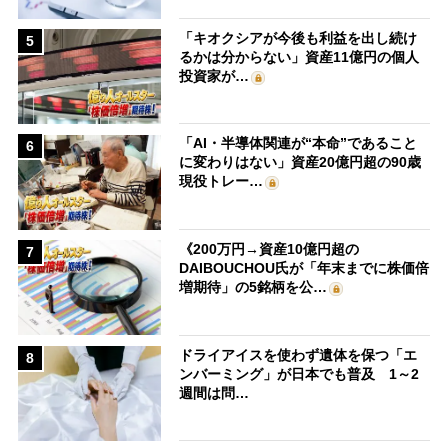
「キオクシアが今後も利益を出し続け
5
るかは分からない」資産11億円の個人
投資家が…
「AI・半導体関連が“本命”であること
6
に変わりはない」資産20億円超の90歳
現役トレー…
《200万円→資産10億円超の
7
DAIBOUCHOU氏が「年末までに株価倍
増期待」の5銘柄を公…
ドライアイスを使わず遺体を保つ「エ
8
ンバーミング」が日本でも普及 1～2
週間は問…