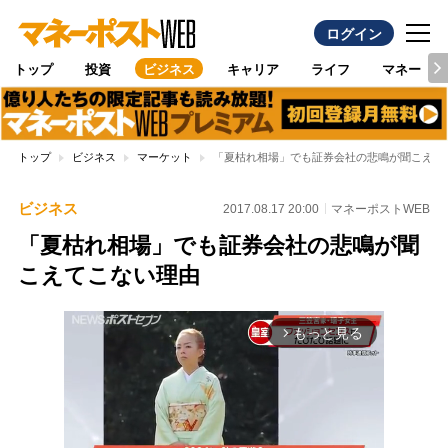
ログイン
トップ
投資
ビジネス
キャリア
ライフ
マネー
トップ
ビジネス
マーケット
「夏枯れ相場」でも証券会社の悲鳴が聞こえて
ビジネス
2017.08.17 20:00
マネーポストWEB
「夏枯れ相場」でも証券会社の悲鳴が聞
こえてこない理由
もっと見る
arrow_forward_ios