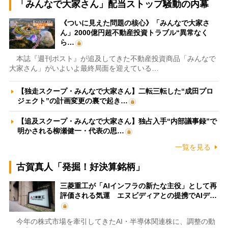
「みんなで大家さん」配当ストップ騒動の内幕
《ついに見えた問題の核心》「みんなで大家さ
ん」2000億円超不動産投資トラブル“異常なく
ら…
本誌『週刊ポスト』が追及してきた不動産投資商品「みんなで
大家さん」がいよいよ最終局面を迎えている…
【独走スクープ・みんなで大家さん】二転三転した“成田プロ
ジェクト”の計画変更の裏で起き…
【追及スクープ・みんなで大家さん】独占入手“内部議事録”で
明かされる柳瀬健一・代表の思…
一覧を見る
古賀真人「発掘！好決算銘柄」
三菱重工が「AIインフラの新たな主役」として再
評価される気運 エヌビディアとの提携でAIデ…
今年の株式市場を牽引してきたAI・半導体関連株に、調整の動