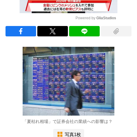
Powered by 
GliaStudios
Mute
「夏枯れ相場」で証券会社の業績への影響は？
写真1枚