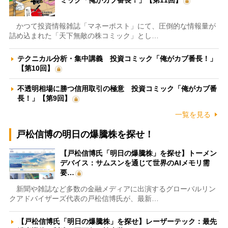
ミック「俺がカブ番長！」【第11回】
かつて投資情報雑誌「マネーポスト」にて、圧倒的な情報量が
詰め込まれた「天下無敵の株コミック」とし…
テクニカル分析・集中講義 投資コミック「俺がカブ番長！」
【第10回】
不透明相場に勝つ信用取引の極意 投資コミック「俺がカブ番
長！」【第9回】
一覧を見る
戸松信博の明日の爆騰株を探せ！
【戸松信博氏「明日の爆騰株」を探せ】トーメン
デバイス：サムスンを通じて世界のAIメモリ需
要…
新聞や雑誌など多数の金融メディアに出演するグローバルリン
クアドバイザーズ代表の戸松信博氏が、最新…
【戸松信博氏「明日の爆騰株」を探せ】レーザーテック：最先