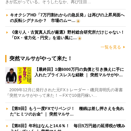
きが広がっている。そうしたなか、再び注目…
キオクシアHD「7万円割れからの急反発」は再びの上昇局面へ
の反転シグナルか？ 市場のムー…
《億り人・古賀真人氏が厳選》野村総合研究所だけじゃない！
「DX・省力化・円安」を追い風に…
一覧を見る
突然マルサがやって来た！
【最終回】1億6000万円の負債と引き換えに手に
入れたプライスレスな経験 ｜ 突然マルサがや…
2009年12月に発行された元FXトレーダー・磯貝清明氏の著書
『突然マルサがやって来た！～FXで10億円稼い…
【第9回】もう一度FXでリベンジ！ 種銭は差し押さえを免れ
た”ヒミツのお金” ｜ 突然マルサ…
【第8回】年利はなんと14.6％！ 毎日5万円超の延滞税が積み