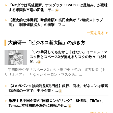
「NYダウは高値更新、ナスダック・S&P500は足踏み」が意味
する米国株市場の変化 半…
【歴史的な爆騰劇】時価総額10兆円企業が「2連続ストップ
高」「制限値幅拡大」の衝撃 フ…
一覧を見る
大前研一「ビジネス新大陸」の歩き方
「いつ暴発してもおかしくはない」イーロン・マ
スク氏とスペースXが抱えるリスクの数々「絶対
的…
宇宙開発企業「スペースX」の上場で史上初の「兆万長者（ト
リリオネア）」となったイーロン・マスク氏。…
【3メガバンクは純利益5兆円超】銀行、商社、ゼネコンは最高
益続出の一方で、中小企業・…
急増する中国企業の“国籍ロンダリング” SHEIN、TikTok、
Temu…本社機能を海外に移転させ…