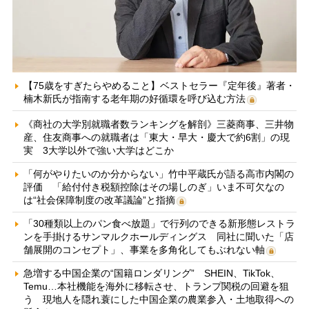
【75歳をすぎたらやめること】ベストセラー『定年後』著者・
楠木新氏が指南する老年期の好循環を呼び込む方法
《商社の大学別就職者数ランキングを解剖》三菱商事、三井物
産、住友商事への就職者は「東大・早大・慶大で約6割」の現
実 3大学以外で強い大学はどこか
「何がやりたいのか分からない」竹中平蔵氏が語る高市内閣の
評価 「給付付き税額控除はその場しのぎ」いま不可欠なの
は“社会保障制度の改革議論”と指摘
「30種類以上のパン食べ放題」で行列のできる新形態レストラ
ンを手掛けるサンマルクホールディングス 同社に聞いた「店
舗展開のコンセプト」、事業を多角化してもぶれない軸
急増する中国企業の“国籍ロンダリング” SHEIN、TikTok、
Temu…本社機能を海外に移転させ、トランプ関税の回避を狙
う 現地人を隠れ蓑にした中国企業の農業参入・土地取得への