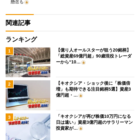
懸念も
関連記事
ランキング
【億り人オールスターが狙う20銘柄】
1
「総資産69億円超」90歳現役トレーダ
ーから“10…
【キオクシア・ショック後に「株価倍
2
増」も期待できる注目銘柄5選】資産3
億円超・…
「キオクシアが再び株価10万円になる
3
日は遠い」資産3億円超のサラリーマン
投資家が…