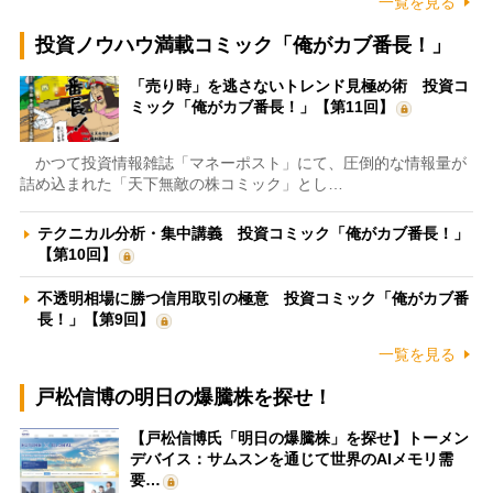
一覧を見る
投資ノウハウ満載コミック「俺がカブ番長！」
「売り時」を逃さないトレンド見極め術 投資コ
ミック「俺がカブ番長！」【第11回】
かつて投資情報雑誌「マネーポスト」にて、圧倒的な情報量が
詰め込まれた「天下無敵の株コミック」とし…
テクニカル分析・集中講義 投資コミック「俺がカブ番長！」
【第10回】
不透明相場に勝つ信用取引の極意 投資コミック「俺がカブ番
長！」【第9回】
一覧を見る
戸松信博の明日の爆騰株を探せ！
【戸松信博氏「明日の爆騰株」を探せ】トーメン
デバイス：サムスンを通じて世界のAIメモリ需
要…