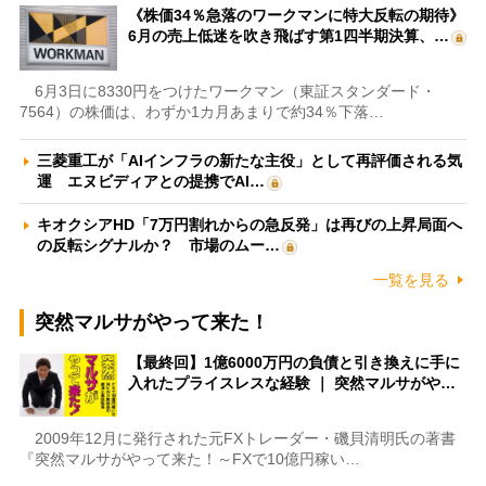
《株価34％急落のワークマンに特大反転の期待》
6月の売上低迷を吹き飛ばす第1四半期決算、…
6月3日に8330円をつけたワークマン（東証スタンダード・
7564）の株価は、わずか1カ月あまりで約34％下落…
三菱重工が「AIインフラの新たな主役」として再評価される気
運 エヌビディアとの提携でAI…
キオクシアHD「7万円割れからの急反発」は再びの上昇局面へ
の反転シグナルか？ 市場のムー…
一覧を見る
突然マルサがやって来た！
【最終回】1億6000万円の負債と引き換えに手に
入れたプライスレスな経験 ｜ 突然マルサがや…
2009年12月に発行された元FXトレーダー・磯貝清明氏の著書
『突然マルサがやって来た！～FXで10億円稼い…