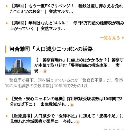
【第9回】もう一度FXでリベンジ！ 種銭は差し押さえを免れ
た”ヒミツのお金” ｜ 突然マルサ…
【第8回】年利はなんと14.6％！ 毎日5万円超の延滞税が積み
上がっていく ｜ 突然マルサ…
一覧を見る
河合雅司「人口減少ニッポンの活路」
【「警察官離れ」に歯止めはかかるか？】警察庁
が本気で取り組む「警察組織の構造改革」 実
現…
警察庁が目下、頭を悩ませているのが「警察官不足」だ。警察
官の採用試験の受験者数は10年間で2分の1以…
【安全・安心ニッポンの危機】採用試験受験者数は10年間で2
分の1以下に！ 出生数減がも…
【医療崩壊】人口減少で「医師不足」に加えて「患者不足」に
見舞われ地域医療が限界に 今後…