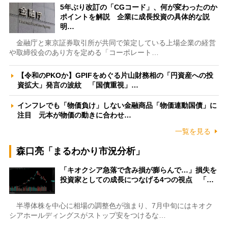
5年ぶり改訂の「CGコード」、何が変わったのか
ポイントを解説 企業に成長投資の具体的な説
明…
金融庁と東京証券取引所が共同で策定している上場企業の経営
や取締役会のあり方を定める「コーポレート…
【令和のPKOか】GPIFをめぐる片山財務相の「円資産への投
資拡大」発言の波紋 「国債重視」…
インフレでも「物価負け」しない金融商品「物価連動国債」に
注目 元本が物価の動きに合わせ…
一覧を見る
森口亮「まるわかり市況分析」
「キオクシア急落で含み損が膨らんで…」損失を
投資家としての成長につなげる4つの視点 「…
半導体株を中心に相場の調整色が強まり、7月中旬にはキオク
シアホールディングスがストップ安をつけるな…