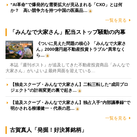
“AI革命”で爆発的な需要拡大が見込まれる「CXO」とは何
か？ 高い競争力を持つ中国の医薬品…
一覧を見る
「みんなで大家さん」配当ストップ騒動の内幕
《ついに見えた問題の核心》「みんなで大家さ
ん」2000億円超不動産投資トラブル“異常なく
ら…
本誌『週刊ポスト』が追及してきた不動産投資商品「みんなで
大家さん」がいよいよ最終局面を迎えている…
【独走スクープ・みんなで大家さん】二転三転した“成田プロ
ジェクト”の計画変更の裏で起き…
【追及スクープ・みんなで大家さん】独占入手“内部議事録”で
明かされる柳瀬健一・代表の思…
一覧を見る
古賀真人「発掘！好決算銘柄」