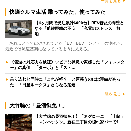
一覧を見る
快適クルマ生活 乗ってみた、使ってみた
【4ヶ月間で受注累計6000台】BEV普及の障壁と
なる「航続距離の不安」「充電のストレス」解
消…
あれほどもてはやされていた「EV（BEV）シフト」の潮流も、
最近では減速基調になっているように見える。…
《雪道の対応力を検証》シビアな状況で実感した「フォレスタ
ー」の真価 「ターボ」と「スト…
乗り込むと同時に「これが軽？」と戸惑うのには理由があっ
た 「日産ルークス」さらなる躍進…
一覧を見る
大竹聡の「昼酒御免！」
【大竹聡の昼酒御免！】「ネグローニ」「山崎」
「マンハッタン」新宿三丁目の隠れ家バーで1…