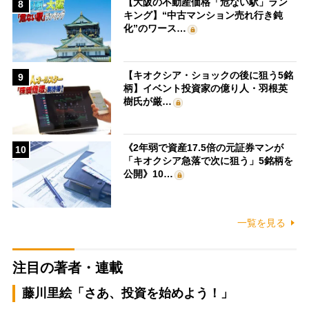
【大阪の不動産価格「危ない駅」ラン
8
キング】“中古マンション売れ行き鈍
化”のワース…
【キオクシア・ショックの後に狙う5銘
9
柄】イベント投資家の億り人・羽根英
樹氏が厳…
《2年弱で資産17.5倍の元証券マンが
10
「キオクシア急落で次に狙う」5銘柄を
公開》10…
一覧を見る
注目の著者・連載
藤川里絵「さあ、投資を始めよう！」