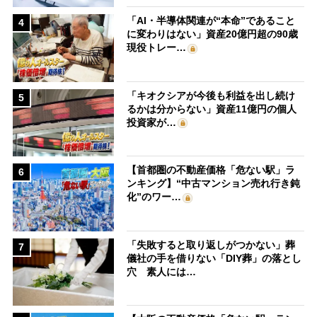
「AI・半導体関連が“本命”であること
4
に変わりはない」資産20億円超の90歳
現役トレー…
「キオクシアが今後も利益を出し続け
5
るかは分からない」資産11億円の個人
投資家が…
【首都圏の不動産価格「危ない駅」ラ
6
ンキング】“中古マンション売れ行き鈍
化”のワー…
「失敗すると取り返しがつかない」葬
7
儀社の手を借りない「DIY葬」の落とし
穴 素人には…