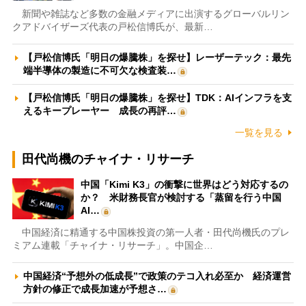
新聞や雑誌など多数の金融メディアに出演するグローバルリン
クアドバイザーズ代表の戸松信博氏が、最新…
【戸松信博氏「明日の爆騰株」を探せ】レーザーテック：最先
端半導体の製造に不可欠な検査装…
【戸松信博氏「明日の爆騰株」を探せ】TDK：AIインフラを支
えるキープレーヤー 成長の再評…
一覧を見る
田代尚機のチャイナ・リサーチ
中国「Kimi K3」の衝撃に世界はどう対応するの
か？ 米財務長官が検討する「蒸留を行う中国
AI…
中国経済に精通する中国株投資の第一人者・田代尚機氏のプレ
ミアム連載「チャイナ・リサーチ」。中国企…
中国経済“予想外の低成長”で政策のテコ入れ必至か 経済運営
方針の修正で成長加速が予想さ…