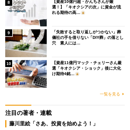
【資産10億円超・かんちさんが厳
8
選！】「キオクシアの次」に資金が流
れる期待の高…
「失敗すると取り返しがつかない」葬
9
儀社の手を借りない「DIY葬」の落とし
穴 素人には…
【資産11億円マック・チェリーさん厳
10
選「キオクシア・ショック」後に大化
け期待4銘…
一覧を見る
注目の著者・連載
藤川里絵「さあ、投資を始めよう！」