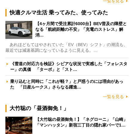
一覧を見る
快適クルマ生活 乗ってみた、使ってみた
【4ヶ月間で受注累計6000台】BEV普及の障壁と
なる「航続距離の不安」「充電のストレス」解
消…
あれほどもてはやされていた「EV（BEV）シフト」の潮流も、
最近では減速基調になっているように見える。…
《雪道の対応力を検証》シビアな状況で実感した「フォレスタ
ー」の真価 「ターボ」と「スト…
乗り込むと同時に「これが軽？」と戸惑うのには理由があっ
た 「日産ルークス」さらなる躍進…
一覧を見る
大竹聡の「昼酒御免！」
【大竹聡の昼酒御免！】「ネグローニ」「山崎」
「マンハッタン」新宿三丁目の隠れ家バーで1…