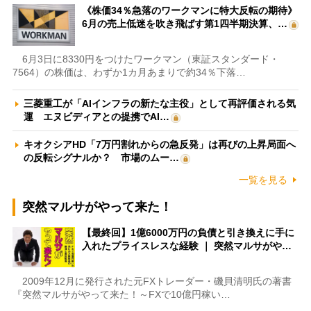
《株価34％急落のワークマンに特大反転の期待》
6月の売上低迷を吹き飛ばす第1四半期決算、…
6月3日に8330円をつけたワークマン（東証スタンダード・
7564）の株価は、わずか1カ月あまりで約34％下落…
三菱重工が「AIインフラの新たな主役」として再評価される気
運 エヌビディアとの提携でAI…
キオクシアHD「7万円割れからの急反発」は再びの上昇局面へ
の反転シグナルか？ 市場のムー…
一覧を見る
突然マルサがやって来た！
【最終回】1億6000万円の負債と引き換えに手に
入れたプライスレスな経験 ｜ 突然マルサがや…
2009年12月に発行された元FXトレーダー・磯貝清明氏の著書
『突然マルサがやって来た！～FXで10億円稼い…