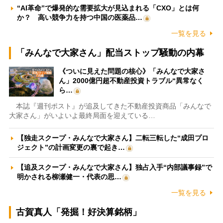
“AI革命”で爆発的な需要拡大が見込まれる「CXO」とは何
か？ 高い競争力を持つ中国の医薬品…
一覧を見る
「みんなで大家さん」配当ストップ騒動の内幕
《ついに見えた問題の核心》「みんなで大家さ
ん」2000億円超不動産投資トラブル“異常なく
ら…
本誌『週刊ポスト』が追及してきた不動産投資商品「みんなで
大家さん」がいよいよ最終局面を迎えている…
【独走スクープ・みんなで大家さん】二転三転した“成田プロ
ジェクト”の計画変更の裏で起き…
【追及スクープ・みんなで大家さん】独占入手“内部議事録”で
明かされる柳瀬健一・代表の思…
一覧を見る
古賀真人「発掘！好決算銘柄」