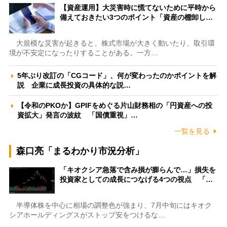
【資産運用】大災害時に慌てないために平時から
備えておきたい3つのポイント「資産の棚卸し…
大規模な災害が起きると、株式市場が大きく動いたり、取引環
境が不安定になったりすることがある。一方…
5年ぶり改訂の「CGコード」、何が変わったのかポイントを解
説 企業に成長投資の具体的な説…
【令和のPKOか】GPIFをめぐる片山財務相の「円資産への投
資拡大」発言の波紋 「国債重視」…
一覧を見る
森口亮「まるわかり市況分析」
「キオクシア急落で含み損が膨らんで…」損失を
投資家としての成長につなげる4つの視点 「…
半導体株を中心に相場の調整色が強まり、7月中旬にはキオク
シアホールディングスがストップ安をつけるな…