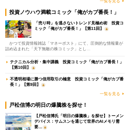
一覧を見る
投資ノウハウ満載コミック「俺がカブ番長！」
「売り時」を逃さないトレンド見極め術 投資コ
ミック「俺がカブ番長！」【第11回】
かつて投資情報雑誌「マネーポスト」にて、圧倒的な情報量が
詰め込まれた「天下無敵の株コミック」とし…
テクニカル分析・集中講義 投資コミック「俺がカブ番長！」
【第10回】
不透明相場に勝つ信用取引の極意 投資コミック「俺がカブ番
長！」【第9回】
一覧を見る
戸松信博の明日の爆騰株を探せ！
【戸松信博氏「明日の爆騰株」を探せ】トーメン
デバイス：サムスンを通じて世界のAIメモリ需
要…