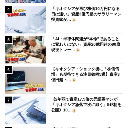
「キオクシアが再び株価10万円になる
4
日は遠い」資産3億円超のサラリーマン
投資家が…
「AI・半導体関連が“本命”であること
5
に変わりはない」資産20億円超の90歳
現役トレー…
【キオクシア・ショック後に「株価倍
6
増」も期待できる注目銘柄5選】資産3
億円超・…
《2年弱で資産17.5倍の元証券マンが
7
「キオクシア急落で次に狙う」5銘柄を
公開》10…