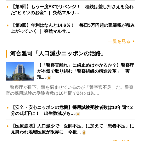
【第9回】もう一度FXでリベンジ！ 種銭は差し押さえを免れ
た”ヒミツのお金” ｜ 突然マルサ…
【第8回】年利はなんと14.6％！ 毎日5万円超の延滞税が積み
上がっていく ｜ 突然マルサ…
一覧を見る
河合雅司「人口減少ニッポンの活路」
【「警察官離れ」に歯止めはかかるか？】警察庁
が本気で取り組む「警察組織の構造改革」 実
現…
警察庁が目下、頭を悩ませているのが「警察官不足」だ。警察
官の採用試験の受験者数は10年間で2分の1以…
【安全・安心ニッポンの危機】採用試験受験者数は10年間で2
分の1以下に！ 出生数減がも…
【医療崩壊】人口減少で「医師不足」に加えて「患者不足」に
見舞われ地域医療が限界に 今後…