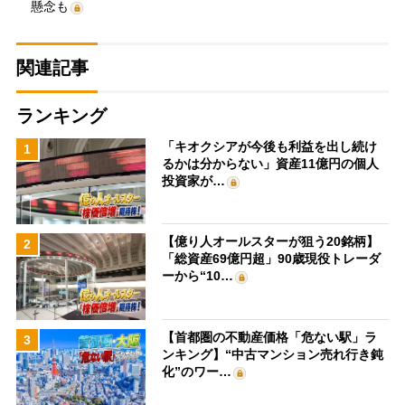
懸念も
関連記事
ランキング
「キオクシアが今後も利益を出し続け
1
るかは分からない」資産11億円の個人
投資家が…
【億り人オールスターが狙う20銘柄】
2
「総資産69億円超」90歳現役トレーダ
ーから“10…
【首都圏の不動産価格「危ない駅」ラ
3
ンキング】“中古マンション売れ行き鈍
化”のワー…