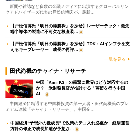
新聞や雑誌など多数の金融メディアに出演するグローバルリン
クアドバイザーズ代表の戸松信博氏が、最新…
【戸松信博氏「明日の爆騰株」を探せ】レーザーテック：最先
端半導体の製造に不可欠な検査装…
【戸松信博氏「明日の爆騰株」を探せ】TDK：AIインフラを支
えるキープレーヤー 成長の再評…
一覧を見る
田代尚機のチャイナ・リサーチ
中国「Kimi K3」の衝撃に世界はどう対応するの
か？ 米財務長官が検討する「蒸留を行う中国
AI…
中国経済に精通する中国株投資の第一人者・田代尚機氏のプレ
ミアム連載「チャイナ・リサーチ」。中国企…
中国経済“予想外の低成長”で政策のテコ入れ必至か 経済運営
方針の修正で成長加速が予想さ…