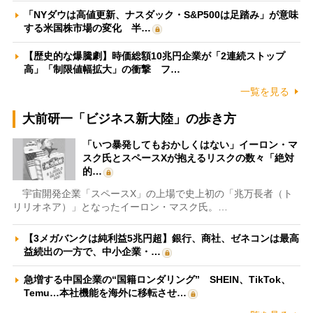
「NYダウは高値更新、ナスダック・S&P500は足踏み」が意味
する米国株市場の変化 半…
【歴史的な爆騰劇】時価総額10兆円企業が「2連続ストップ
高」「制限値幅拡大」の衝撃 フ…
一覧を見る
大前研一「ビジネス新大陸」の歩き方
「いつ暴発してもおかしくはない」イーロン・マ
スク氏とスペースXが抱えるリスクの数々「絶対
的…
宇宙開発企業「スペースX」の上場で史上初の「兆万長者（ト
リリオネア）」となったイーロン・マスク氏。…
【3メガバンクは純利益5兆円超】銀行、商社、ゼネコンは最高
益続出の一方で、中小企業・…
急増する中国企業の“国籍ロンダリング” SHEIN、TikTok、
Temu…本社機能を海外に移転させ…