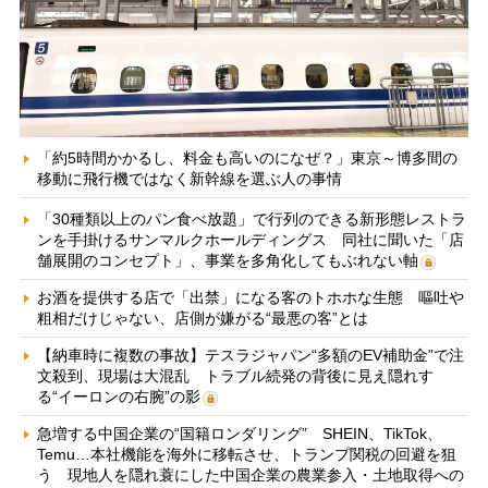
「約5時間かかるし、料金も高いのになぜ？」東京～博多間の
移動に飛行機ではなく新幹線を選ぶ人の事情
「30種類以上のパン食べ放題」で行列のできる新形態レストラ
ンを手掛けるサンマルクホールディングス 同社に聞いた「店
舗展開のコンセプト」、事業を多角化してもぶれない軸
お酒を提供する店で「出禁」になる客のトホホな生態 嘔吐や
粗相だけじゃない、店側が嫌がる“最悪の客”とは
【納車時に複数の事故】テスラジャパン“多額のEV補助金”で注
文殺到、現場は大混乱 トラブル続発の背後に見え隠れす
る“イーロンの右腕”の影
急増する中国企業の“国籍ロンダリング” SHEIN、TikTok、
Temu…本社機能を海外に移転させ、トランプ関税の回避を狙
う 現地人を隠れ蓑にした中国企業の農業参入・土地取得への