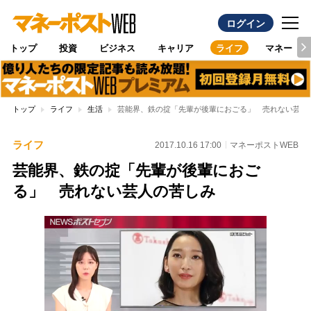
ログイン
トップ
投資
ビジネス
キャリア
ライフ
マネー
トップ
ライフ
生活
芸能界、鉄の掟「先輩が後輩におごる」 売れない芸人
ライフ
2017.10.16 17:00
マネーポストWEB
芸能界、鉄の掟「先輩が後輩におご
る」 売れない芸人の苦しみ