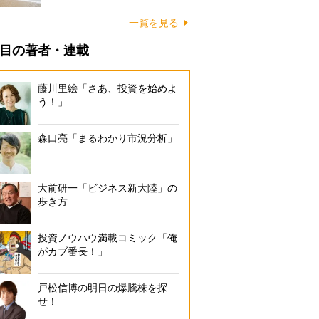
に…
一覧を見る
目の著者・連載
藤川里絵「さあ、投資を始めよ
う！」
森口亮「まるわかり市況分析」
大前研一「ビジネス新大陸」の
歩き方
投資ノウハウ満載コミック「俺
がカブ番長！」
戸松信博の明日の爆騰株を探
せ！