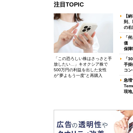
注目TOPIC
【納
到、
の右
「何
価 
保障
「この恐ろしい株はさっさと手
「3
放したい…」キオクシア株で
手掛
500万円の利益を出した女性
コン
が“夢よもう一度”と再購入
急増
Te
現地