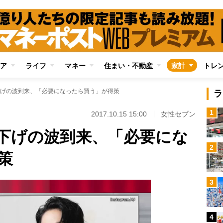
ア
ライフ
マネー
住まい・不動産
家計
トレ
げの波到来、「必要になったら買う」が得策
ラ
1
2017.10.15 15:00
女性セブン
下げの波到来、「必要にな
2
策
3
4