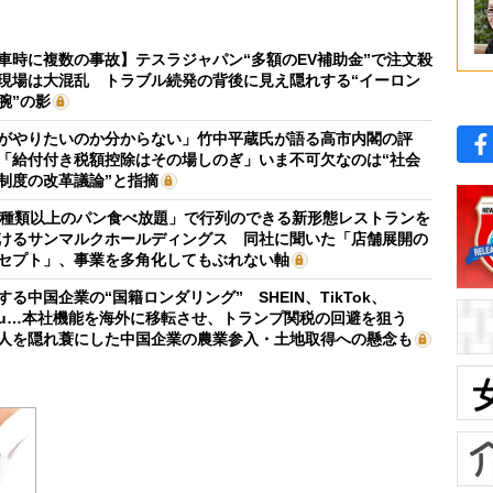
車時に複数の事故】テスラジャパン“多額のEV補助金”で注文殺
現場は大混乱 トラブル続発の背後に見え隠れする“イーロン
腕”の影
がやりたいのか分からない」竹中平蔵氏が語る高市内閣の評
「給付付き税額控除はその場しのぎ」いま不可欠なのは“社会
制度の改革議論”と指摘
0種類以上のパン食べ放題」で行列のできる新形態レストランを
けるサンマルクホールディングス 同社に聞いた「店舗展開の
セプト」、事業を多角化してもぶれない軸
する中国企業の“国籍ロンダリング” SHEIN、TikTok、
mu…本社機能を海外に移転させ、トランプ関税の回避を狙う
人を隠れ蓑にした中国企業の農業参入・土地取得への懸念も