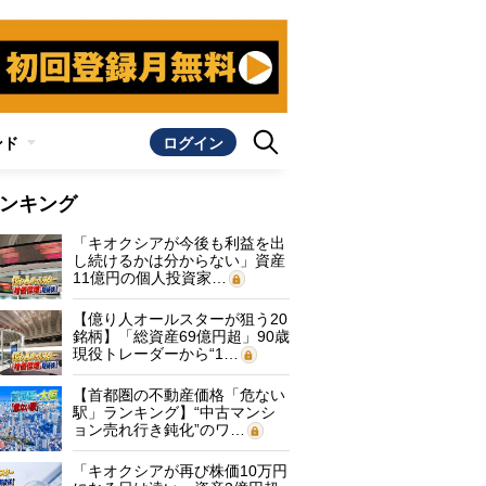
ンド
ログイン
ンキング
「キオクシアが今後も利益を出
し続けるかは分からない」資産
11億円の個人投資家…
【億り人オールスターが狙う20
銘柄】「総資産69億円超」90歳
現役トレーダーから“1…
【首都圏の不動産価格「危ない
駅」ランキング】“中古マンシ
ョン売れ行き鈍化”のワ…
「キオクシアが再び株価10万円