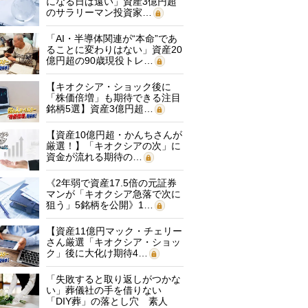
になる日は遠い」資産3億円超
のサラリーマン投資家…
「AI・半導体関連が“本命”であ
ることに変わりはない」資産20
億円超の90歳現役トレ…
【キオクシア・ショック後に
「株価倍増」も期待できる注目
銘柄5選】資産3億円超…
【資産10億円超・かんちさんが
厳選！】「キオクシアの次」に
資金が流れる期待の…
《2年弱で資産17.5倍の元証券
マンが「キオクシア急落で次に
狙う」5銘柄を公開》1…
【資産11億円マック・チェリー
さん厳選「キオクシア・ショッ
ク」後に大化け期待4…
「失敗すると取り返しがつかな
い」葬儀社の手を借りない
「DIY葬」の落とし穴 素人