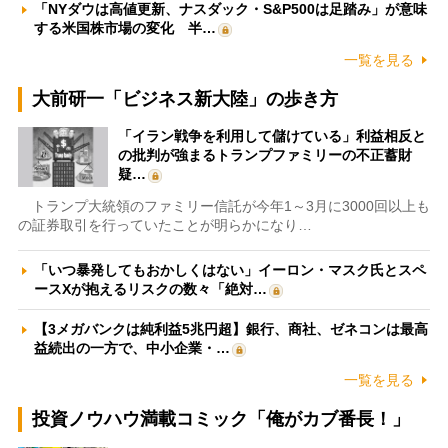
「NYダウは高値更新、ナスダック・S&P500は足踏み」が意味
する米国株市場の変化 半…
一覧を見る
大前研一「ビジネス新大陸」の歩き方
「イラン戦争を利用して儲けている」利益相反と
の批判が強まるトランプファミリーの不正蓄財
疑…
トランプ大統領のファミリー信託が今年1～3月に3000回以上も
の証券取引を行っていたことが明らかになり…
「いつ暴発してもおかしくはない」イーロン・マスク氏とスペ
ースXが抱えるリスクの数々「絶対…
【3メガバンクは純利益5兆円超】銀行、商社、ゼネコンは最高
益続出の一方で、中小企業・…
一覧を見る
投資ノウハウ満載コミック「俺がカブ番長！」