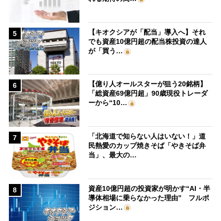
【キオクシアが「配当」導入へ】それ
5
でも資産10億円超の配当株投資の達人
が「買う…
【億り人オールスターが狙う20銘柄】
6
「総資産69億円超」90歳現役トレーダ
ーから“10…
「北海道で知らない人はいない！」道
7
民熱愛のカップ焼きそば「やきそば弁
当」、最大の…
資産10億円超の投資家が明かす“AI・半
8
導体相場に乗らなかった理由” フルポ
ジション…