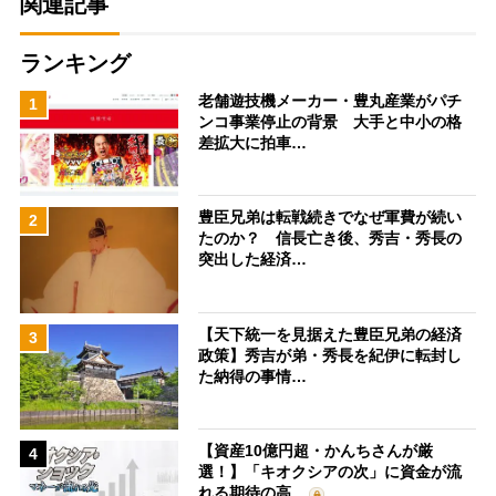
関連記事
ランキング
老舗遊技機メーカー・豊丸産業がパチ
1
ンコ事業停止の背景 大手と中小の格
差拡大に拍車…
豊臣兄弟は転戦続きでなぜ軍費が続い
2
たのか？ 信長亡き後、秀吉・秀長の
突出した経済…
【天下統一を見据えた豊臣兄弟の経済
3
政策】秀吉が弟・秀長を紀伊に転封し
た納得の事情…
【資産10億円超・かんちさんが厳
4
選！】「キオクシアの次」に資金が流
れる期待の高…