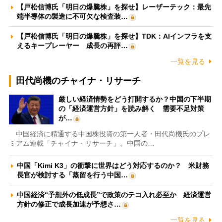
【戸松信博氏「明日の爆騰株」を探せ】レーザーテック：最先
端半導体の製造に不可欠な検査装…
【戸松信博氏「明日の爆騰株」を探せ】TDK：AIインフラを支
えるキープレーヤー 成長の再評…
一覧を見る
田代尚機のチャイナ・リサーチ
厳しい経済情勢をどう打開するか？中国の下半期
の「経済運営方針」を読み解く 需要不足対策
が…
中国経済に精通する中国株投資の第一人者・田代尚機氏のプレ
ミアム連載「チャイナ・リサーチ」。中国の…
中国「Kimi K3」の衝撃に世界はどう対応するのか？ 米財務
長官が検討する「蒸留を行う中国…
中国経済“予想外の低成長”で政策のテコ入れ必至か 経済運営
方針の修正で成長加速が予想さ…
一覧を見る