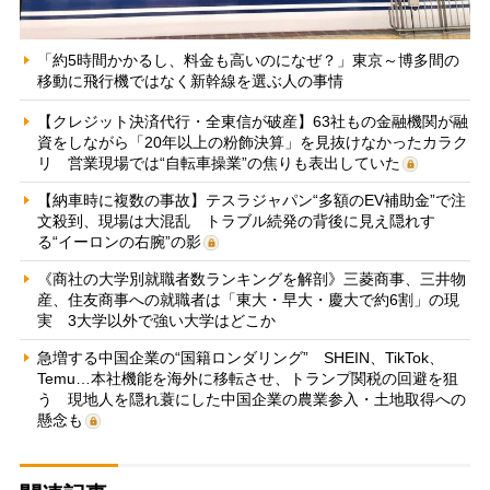
「約5時間かかるし、料金も高いのになぜ？」東京～博多間の
移動に飛行機ではなく新幹線を選ぶ人の事情
【クレジット決済代行・全東信が破産】63社もの金融機関が融
資をしながら「20年以上の粉飾決算」を見抜けなかったカラク
リ 営業現場では“自転車操業”の焦りも表出していた
【納車時に複数の事故】テスラジャパン“多額のEV補助金”で注
文殺到、現場は大混乱 トラブル続発の背後に見え隠れす
る“イーロンの右腕”の影
《商社の大学別就職者数ランキングを解剖》三菱商事、三井物
産、住友商事への就職者は「東大・早大・慶大で約6割」の現
実 3大学以外で強い大学はどこか
急増する中国企業の“国籍ロンダリング” SHEIN、TikTok、
Temu…本社機能を海外に移転させ、トランプ関税の回避を狙
う 現地人を隠れ蓑にした中国企業の農業参入・土地取得への
懸念も