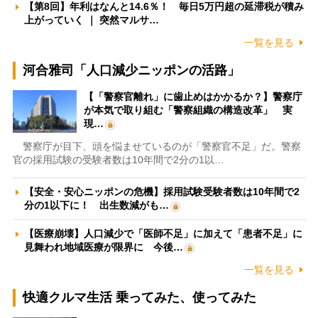
【第8回】年利はなんと14.6％！ 毎日5万円超の延滞税が積み
上がっていく ｜ 突然マルサ…
一覧を見る
河合雅司「人口減少ニッポンの活路」
【「警察官離れ」に歯止めはかかるか？】警察庁
が本気で取り組む「警察組織の構造改革」 実
現…
警察庁が目下、頭を悩ませているのが「警察官不足」だ。警察
官の採用試験の受験者数は10年間で2分の1以…
【安全・安心ニッポンの危機】採用試験受験者数は10年間で2
分の1以下に！ 出生数減がも…
【医療崩壊】人口減少で「医師不足」に加えて「患者不足」に
見舞われ地域医療が限界に 今後…
一覧を見る
快適クルマ生活 乗ってみた、使ってみた