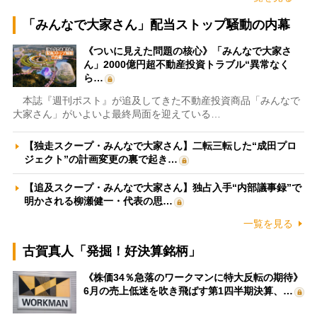
「みんなで大家さん」配当ストップ騒動の内幕
《ついに見えた問題の核心》「みんなで大家さ
ん」2000億円超不動産投資トラブル“異常なく
ら…
本誌『週刊ポスト』が追及してきた不動産投資商品「みんなで
大家さん」がいよいよ最終局面を迎えている…
【独走スクープ・みんなで大家さん】二転三転した“成田プロ
ジェクト”の計画変更の裏で起き…
【追及スクープ・みんなで大家さん】独占入手“内部議事録”で
明かされる柳瀬健一・代表の思…
一覧を見る
古賀真人「発掘！好決算銘柄」
《株価34％急落のワークマンに特大反転の期待》
6月の売上低迷を吹き飛ばす第1四半期決算、…