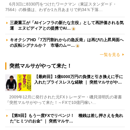
6月3日に8330円をつけたワークマン（東証スタンダード・
7564）の株価は、わずか1カ月あまりで約34％下落…
三菱重工が「AIインフラの新たな主役」として再評価される気
運 エヌビディアとの提携でAI…
キオクシアHD「7万円割れからの急反発」は再びの上昇局面へ
の反転シグナルか？ 市場のムー…
一覧を見る
突然マルサがやって来た！
【最終回】1億6000万円の負債と引き換えに手に
入れたプライスレスな経験 ｜ 突然マルサがや…
2009年12月に発行された元FXトレーダー・磯貝清明氏の著書
『突然マルサがやって来た！～FXで10億円稼い…
【第9回】もう一度FXでリベンジ！ 種銭は差し押さえを免れ
た”ヒミツのお金” ｜ 突然マルサ…