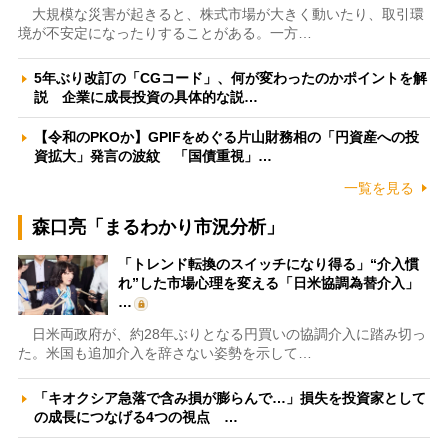
大規模な災害が起きると、株式市場が大きく動いたり、取引環
境が不安定になったりすることがある。一方…
5年ぶり改訂の「CGコード」、何が変わったのかポイントを解
説 企業に成長投資の具体的な説…
【令和のPKOか】GPIFをめぐる片山財務相の「円資産への投
資拡大」発言の波紋 「国債重視」…
一覧を見る
森口亮「まるわかり市況分析」
「トレンド転換のスイッチになり得る」“介入慣
れ”した市場心理を変える「日米協調為替介入」
…
日米両政府が、約28年ぶりとなる円買いの協調介入に踏み切っ
た。米国も追加介入を辞さない姿勢を示して…
「キオクシア急落で含み損が膨らんで…」損失を投資家として
の成長につなげる4つの視点 …