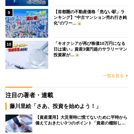
【首都圏の不動産価格「危ない駅」ラ
9
ンキング】“中古マンション売れ行き鈍
化”のワー…
「キオクシアが再び株価10万円になる
10
日は遠い」資産3億円超のサラリーマン
投資家が…
一覧を見る
注目の著者・連載
藤川里絵「さあ、投資を始めよう！」
【資産運用】大災害時に慌てないために平時から
備えておきたい3つのポイント「資産の棚卸し…