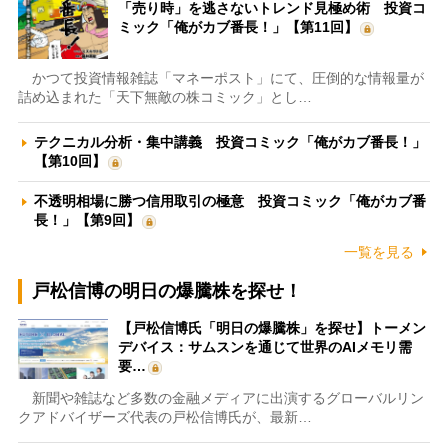
「売り時」を逃さないトレンド見極め術 投資コ
ミック「俺がカブ番長！」【第11回】
かつて投資情報雑誌「マネーポスト」にて、圧倒的な情報量が
詰め込まれた「天下無敵の株コミック」とし…
テクニカル分析・集中講義 投資コミック「俺がカブ番長！」
【第10回】
不透明相場に勝つ信用取引の極意 投資コミック「俺がカブ番
長！」【第9回】
一覧を見る
戸松信博の明日の爆騰株を探せ！
【戸松信博氏「明日の爆騰株」を探せ】トーメン
デバイス：サムスンを通じて世界のAIメモリ需
要…
新聞や雑誌など多数の金融メディアに出演するグローバルリン
クアドバイザーズ代表の戸松信博氏が、最新…