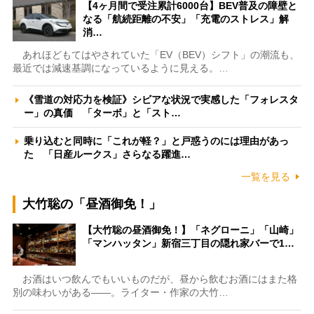
【4ヶ月間で受注累計6000台】BEV普及の障壁と
なる「航続距離の不安」「充電のストレス」解
消…
あれほどもてはやされていた「EV（BEV）シフト」の潮流も、
最近では減速基調になっているように見える。…
《雪道の対応力を検証》シビアな状況で実感した「フォレスタ
ー」の真価 「ターボ」と「スト…
乗り込むと同時に「これが軽？」と戸惑うのには理由があっ
た 「日産ルークス」さらなる躍進…
一覧を見る
大竹聡の「昼酒御免！」
【大竹聡の昼酒御免！】「ネグローニ」「山崎」
「マンハッタン」新宿三丁目の隠れ家バーで1…
お酒はいつ飲んでもいいものだが、昼から飲むお酒にはまた格
別の味わいがある――。ライター・作家の大竹…