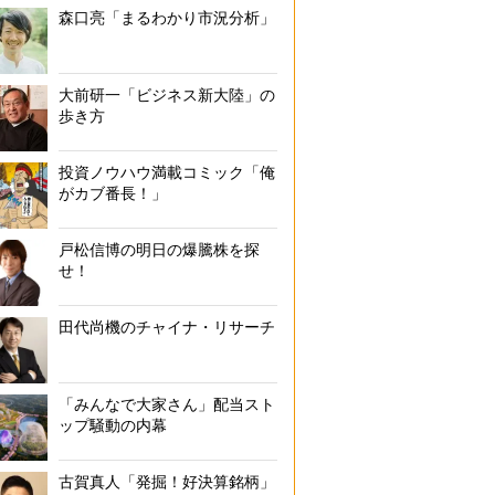
森口亮「まるわかり市況分析」
大前研一「ビジネス新大陸」の
歩き方
投資ノウハウ満載コミック「俺
がカブ番長！」
戸松信博の明日の爆騰株を探
せ！
田代尚機のチャイナ・リサーチ
「みんなで大家さん」配当スト
ップ騒動の内幕
古賀真人「発掘！好決算銘柄」