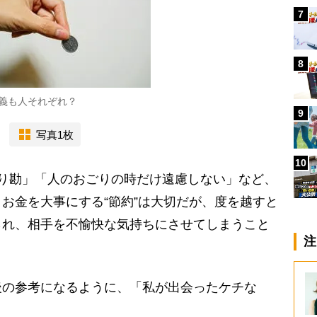
7
8
義も人それぞれ？
9
写真1枚
10
り勘」「人のおごりの時だけ遠慮しない」など、
お金を大事にする“節約”は大切だが、度を越すと
られ、相手を不愉快な気持ちにさせてしまうこと
注
の参考になるように、「私が出会ったケチな