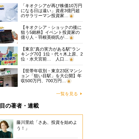
「キオクシアが再び株価10万円
になる日は遠い」資産3億円超
のサラリーマン投資家…
【キオクシア・ショックの後に
狙う5銘柄】イベント投資家の
億り人・羽根英樹氏が…
【東京“真の実力がある駅”ラン
キング70】1位・代々木上原、2
位・水天宮前… 人口…
【世帯年収別・東京23区マンシ
ョン「狙い目駅」を大公開】年
収500万円、700万円…
一覧を見る
目の著者・連載
藤川里絵「さあ、投資を始めよ
う！」