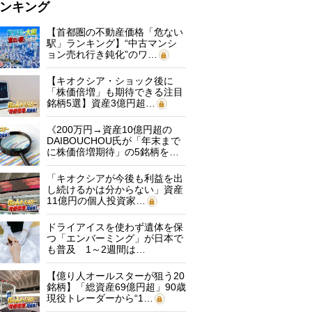
ンキング
【首都圏の不動産価格「危ない
駅」ランキング】“中古マンシ
ョン売れ行き鈍化”のワ…
【キオクシア・ショック後に
「株価倍増」も期待できる注目
銘柄5選】資産3億円超…
《200万円→資産10億円超の
DAIBOUCHOU氏が「年末まで
に株価倍増期待」の5銘柄を…
「キオクシアが今後も利益を出
し続けるかは分からない」資産
11億円の個人投資家…
ドライアイスを使わず遺体を保
つ「エンバーミング」が日本で
も普及 1～2週間は…
【億り人オールスターが狙う20
銘柄】「総資産69億円超」90歳
現役トレーダーから“1…