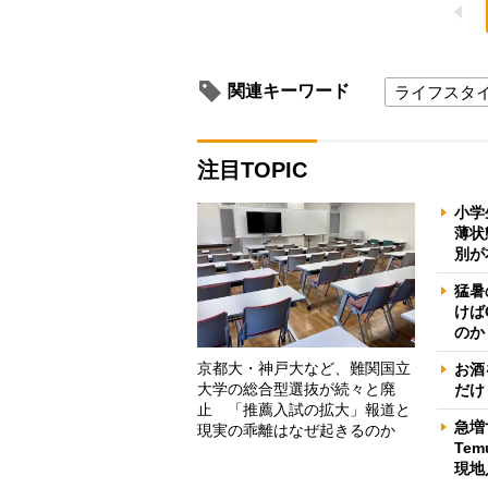
関連キーワード
ライフスタ
注目TOPIC
小学
薄状
別が
猛暑
けば
のか
京都大・神戸大など、難関国立
お酒
大学の総合型選抜が続々と廃
だけ
止 「推薦入試の拡大」報道と
急増
現実の乖離はなぜ起きるのか
Te
現地