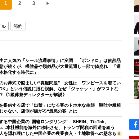
1
2
3
イル
節約
生に人気の「シール流通事情」に変調 「ボンドロ」は依然品
態が続くが、模倣品や類似品が大量流通し一部で値崩れ 「選
本格化する時代に」
のお葬式で悩ましい“喪服問題” 女性は「ワンピースを着てい
OK」という俗説に潜む誤解、なぜ「ジャケット」がマストな
？《1級葬祭ディレクターが解説》
を提供する店で「出禁」になる客のトホホな生態 嘔吐や粗相
じゃない、店側が嫌がる“最悪の客”とは
する中国企業の“国籍ロンダリング” SHEIN、TikTok、
mu…本社機能を海外に移転させ、トランプ関税の回避を狙う
人を隠れ蓑にした中国企業の農業参入・土地取得への懸念も