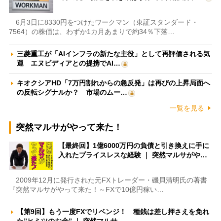
6月3日に8330円をつけたワークマン（東証スタンダード・
7564）の株価は、わずか1カ月あまりで約34％下落…
三菱重工が「AIインフラの新たな主役」として再評価される気
運 エヌビディアとの提携でAI…
キオクシアHD「7万円割れからの急反発」は再びの上昇局面へ
の反転シグナルか？ 市場のムー…
一覧を見る
突然マルサがやって来た！
【最終回】1億6000万円の負債と引き換えに手に
入れたプライスレスな経験 ｜ 突然マルサがや…
2009年12月に発行された元FXトレーダー・磯貝清明氏の著書
『突然マルサがやって来た！～FXで10億円稼い…
【第9回】もう一度FXでリベンジ！ 種銭は差し押さえを免れ