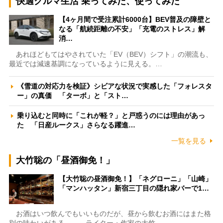
快適クルマ生活 乗ってみた、使ってみた
【4ヶ月間で受注累計6000台】BEV普及の障壁と
なる「航続距離の不安」「充電のストレス」解
消…
あれほどもてはやされていた「EV（BEV）シフト」の潮流も、
最近では減速基調になっているように見える。…
《雪道の対応力を検証》シビアな状況で実感した「フォレスタ
ー」の真価 「ターボ」と「スト…
乗り込むと同時に「これが軽？」と戸惑うのには理由があっ
た 「日産ルークス」さらなる躍進…
一覧を見る
大竹聡の「昼酒御免！」
【大竹聡の昼酒御免！】「ネグローニ」「山崎」
「マンハッタン」新宿三丁目の隠れ家バーで1…
お酒はいつ飲んでもいいものだが、昼から飲むお酒にはまた格