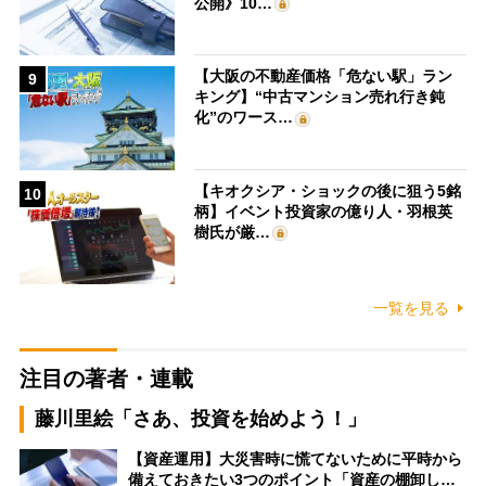
公開》10…
【大阪の不動産価格「危ない駅」ラン
9
キング】“中古マンション売れ行き鈍
化”のワース…
【キオクシア・ショックの後に狙う5銘
10
柄】イベント投資家の億り人・羽根英
樹氏が厳…
一覧を見る
注目の著者・連載
藤川里絵「さあ、投資を始めよう！」
【資産運用】大災害時に慌てないために平時から
備えておきたい3つのポイント「資産の棚卸し…