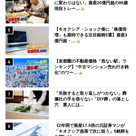
に変わりはない」資産20億円超の90歳
現役トレー…
【キオクシア・ショック後に「株価倍
5
増」も期待できる注目銘柄5選】資産3
億円超・…
【首都圏の不動産価格「危ない駅」ラ
6
ンキング】“中古マンション売れ行き鈍
化”のワー…
「失敗すると取り返しがつかない」葬
7
儀社の手を借りない「DIY葬」の落とし
穴 素人には…
《2年弱で資産17.5倍の元証券マンが
8
「キオクシア急落で次に狙う」5銘柄を