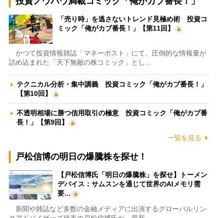
投資ノウハウ満載コミック「俺がカブ番長！」
「売り時」を逃さないトレンド見極め術 投資コ
ミック「俺がカブ番長！」【第11回】
かつて投資情報雑誌「マネーポスト」にて、圧倒的な情報量が
詰め込まれた「天下無敵の株コミック」とし…
テクニカル分析・集中講義 投資コミック「俺がカブ番長！」
【第10回】
不透明相場に勝つ信用取引の極意 投資コミック「俺がカブ番
長！」【第9回】
一覧を見る
戸松信博の明日の爆騰株を探せ！
【戸松信博氏「明日の爆騰株」を探せ】トーメン
デバイス：サムスンを通じて世界のAIメモリ需
要…
新聞や雑誌など多数の金融メディアに出演するグローバルリン