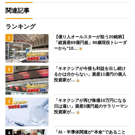
関連記事
ランキング
【億り人オールスターが狙う20銘柄】
1
「総資産69億円超」90歳現役トレーダ
ーから“10…
「キオクシアが今後も利益を出し続け
2
るかは分からない」資産11億円の個人
投資家が…
「キオクシアが再び株価10万円になる
3
日は遠い」資産3億円超のサラリーマン
投資家が…
「AI・半導体関連が“本命”であること
4