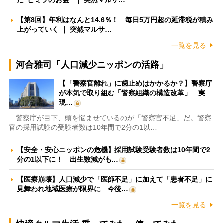
た”ヒミツのお金” ｜ 突然マルサ…
【第8回】年利はなんと14.6％！ 毎日5万円超の延滞税が積み
上がっていく ｜ 突然マルサ…
一覧を見る
河合雅司「人口減少ニッポンの活路」
【「警察官離れ」に歯止めはかかるか？】警察庁
が本気で取り組む「警察組織の構造改革」 実
現…
警察庁が目下、頭を悩ませているのが「警察官不足」だ。警察
官の採用試験の受験者数は10年間で2分の1以…
【安全・安心ニッポンの危機】採用試験受験者数は10年間で2
分の1以下に！ 出生数減がも…
【医療崩壊】人口減少で「医師不足」に加えて「患者不足」に
見舞われ地域医療が限界に 今後…
一覧を見る