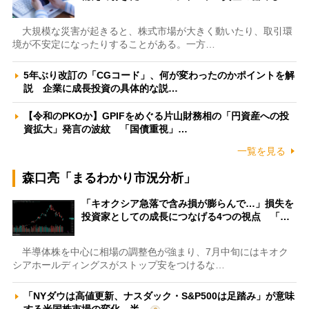
大規模な災害が起きると、株式市場が大きく動いたり、取引環
境が不安定になったりすることがある。一方…
5年ぶり改訂の「CGコード」、何が変わったのかポイントを解
説 企業に成長投資の具体的な説…
【令和のPKOか】GPIFをめぐる片山財務相の「円資産への投
資拡大」発言の波紋 「国債重視」…
一覧を見る
森口亮「まるわかり市況分析」
「キオクシア急落で含み損が膨らんで…」損失を
投資家としての成長につなげる4つの視点 「…
半導体株を中心に相場の調整色が強まり、7月中旬にはキオク
シアホールディングスがストップ安をつけるな…
「NYダウは高値更新、ナスダック・S&P500は足踏み」が意味