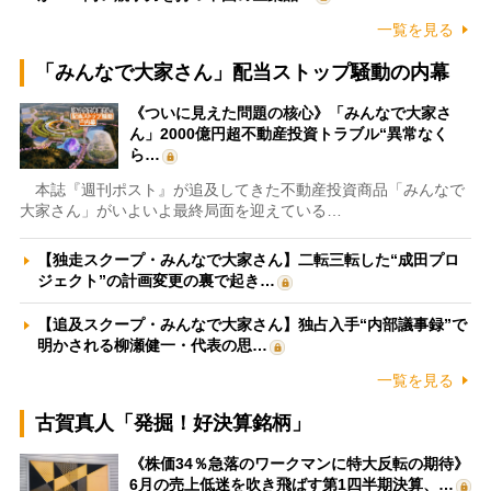
一覧を見る
「みんなで大家さん」配当ストップ騒動の内幕
《ついに見えた問題の核心》「みんなで大家さ
ん」2000億円超不動産投資トラブル“異常なく
ら…
本誌『週刊ポスト』が追及してきた不動産投資商品「みんなで
大家さん」がいよいよ最終局面を迎えている…
【独走スクープ・みんなで大家さん】二転三転した“成田プロ
ジェクト”の計画変更の裏で起き…
【追及スクープ・みんなで大家さん】独占入手“内部議事録”で
明かされる柳瀬健一・代表の思…
一覧を見る
古賀真人「発掘！好決算銘柄」
《株価34％急落のワークマンに特大反転の期待》
6月の売上低迷を吹き飛ばす第1四半期決算、…