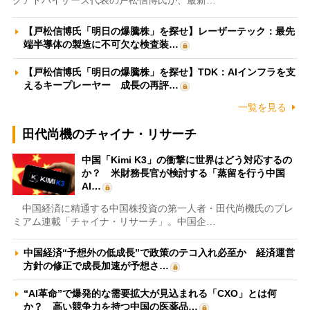
クアドバイザーズ代表の戸松信博氏が、最新…
【戸松信博氏「明日の爆騰株」を探せ】レーザーテック：最先
端半導体の製造に不可欠な検査装…
【戸松信博氏「明日の爆騰株」を探せ】TDK：AIインフラを支
えるキープレーヤー 成長の再評…
一覧を見る
田代尚機のチャイナ・リサーチ
中国「Kimi K3」の衝撃に世界はどう対応するの
か？ 米財務長官が検討する「蒸留を行う中国
AI…
中国経済に精通する中国株投資の第一人者・田代尚機氏のプレ
ミアム連載「チャイナ・リサーチ」。中国企…
中国経済“予想外の低成長”で政策のテコ入れ必至か 経済運営
方針の修正で成長加速が予想さ…
“AI革命”で爆発的な需要拡大が見込まれる「CXO」とは何
か？ 高い競争力を持つ中国の医薬品…