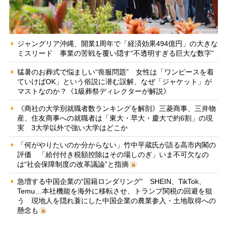
ジャングリア沖縄、開業1周年で「経済効果494億円」の大きな
ミスリード 事業の苦戦を覆い隠す“不透明すぎる巨大な数字”
猛暑のお葬式で悩ましい“喪服問題” 女性は「ワンピースを着
ていけばOK」という俗説に潜む誤解、なぜ「ジャケット」が
マストなのか？《1級葬祭ディレクターが解説》
《商社の大学別就職者数ランキングを解剖》三菱商事、三井物
産、住友商事への就職者は「東大・早大・慶大で約6割」の現
実 3大学以外で強い大学はどこか
「何がやりたいのか分からない」竹中平蔵氏が語る高市内閣の
評価 「給付付き税額控除はその場しのぎ」いま不可欠なの
は“社会保障制度の改革議論”と指摘
急増する中国企業の“国籍ロンダリング” SHEIN、TikTok、
Temu…本社機能を海外に移転させ、トランプ関税の回避を狙
う 現地人を隠れ蓑にした中国企業の農業参入・土地取得への
懸念も