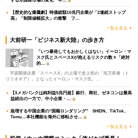
する米国株市場の変化 半…
【歴史的な爆騰劇】時価総額10兆円企業が「2連続ストップ
高」「制限値幅拡大」の衝撃 フ…
一覧を見る
大前研一「ビジネス新大陸」の歩き方
「いつ暴発してもおかしくはない」イーロン・マ
スク氏とスペースXが抱えるリスクの数々「絶対
的…
宇宙開発企業「スペースX」の上場で史上初の「兆万長者（ト
リリオネア）」となったイーロン・マスク氏。…
【3メガバンクは純利益5兆円超】銀行、商社、ゼネコンは最高
益続出の一方で、中小企業・…
急増する中国企業の“国籍ロンダリング” SHEIN、TikTok、
Temu…本社機能を海外に移転させ…
一覧を見る