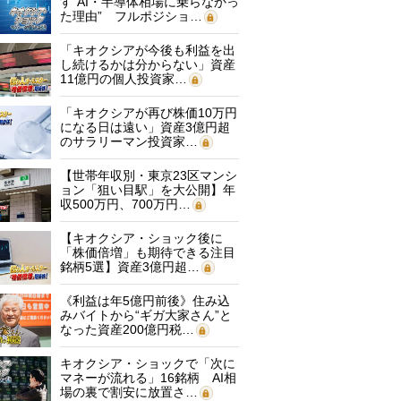
す“AI・半導体相場に乗らなかっ
た理由” フルポジショ…
「キオクシアが今後も利益を出
し続けるかは分からない」資産
11億円の個人投資家…
「キオクシアが再び株価10万円
になる日は遠い」資産3億円超
のサラリーマン投資家…
【世帯年収別・東京23区マンシ
ョン「狙い目駅」を大公開】年
収500万円、700万円…
【キオクシア・ショック後に
「株価倍増」も期待できる注目
銘柄5選】資産3億円超…
《利益は年5億円前後》住み込
みバイトから“ギガ大家さん”と
なった資産200億円税…
キオクシア・ショックで「次に
マネーが流れる」16銘柄 AI相
場の裏で割安に放置さ…