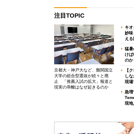
注目TOPIC
キオ
妙味
える
猛暑
けば
のか
京都大・神戸大など、難関国立
【ク
大学の総合型選抜が続々と廃
しな
止 「推薦入試の拡大」報道と
現場
現実の乖離はなぜ起きるのか
急増
Te
現地