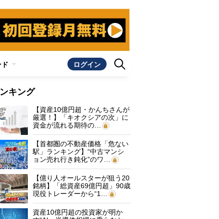
ンド
ログイン
ンキング
【資産10億円超・かんちさんが
厳選！】「キオクシアの次」に
資金が流れる期待の…
【首都圏の不動産価格「危ない
駅」ランキング】“中古マンシ
ョン売れ行き鈍化”のワ…
【億り人オールスターが狙う20
銘柄】「総資産69億円超」90歳
現役トレーダーから“1…
資産10億円超の投資家が明か