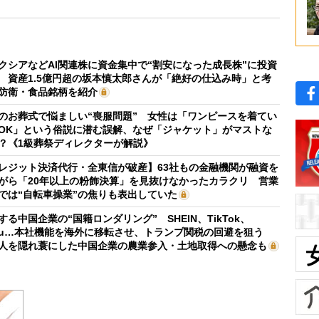
クシアなどAI関連株に資金集中で“割安になった成長株”に投資
 資産1.5億円超の坂本慎太郎さんが「絶好の仕込み時」と考
防衛・食品銘柄を紹介
のお葬式で悩ましい“喪服問題” 女性は「ワンピースを着てい
OK」という俗説に潜む誤解、なぜ「ジャケット」がマストな
？《1級葬祭ディレクターが解説》
レジット決済代行・全東信が破産】63社もの金融機関が融資を
がら「20年以上の粉飾決算」を見抜けなかったカラクリ 営業
では“自転車操業”の焦りも表出していた
する中国企業の“国籍ロンダリング” SHEIN、TikTok、
mu…本社機能を海外に移転させ、トランプ関税の回避を狙う
人を隠れ蓑にした中国企業の農業参入・土地取得への懸念も