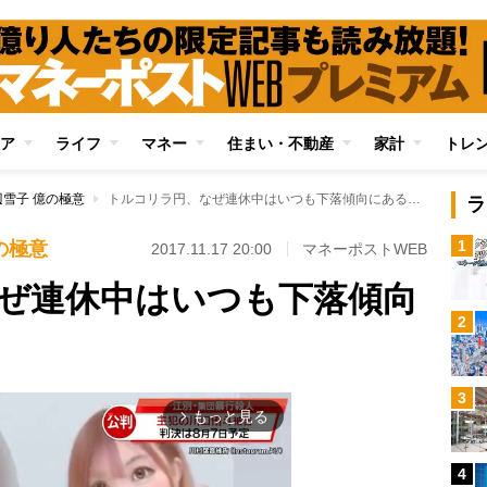
ア
ライフ
マネー
住まい・不動産
家計
トレ
雪子 億の極意
トルコリラ円、なぜ連休中はいつも下落傾向にあるのか？
ラ
1
の極意
2017.11.17 20:00
マネーポストWEB
ぜ連休中はいつも下落傾向
2
3
もっと見る
arrow_forward_ios
4