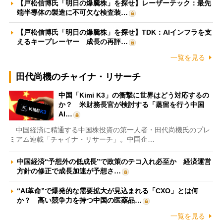
【戸松信博氏「明日の爆騰株」を探せ】レーザーテック：最先
端半導体の製造に不可欠な検査装…
【戸松信博氏「明日の爆騰株」を探せ】TDK：AIインフラを支
えるキープレーヤー 成長の再評…
一覧を見る
田代尚機のチャイナ・リサーチ
中国「Kimi K3」の衝撃に世界はどう対応するの
か？ 米財務長官が検討する「蒸留を行う中国
AI…
中国経済に精通する中国株投資の第一人者・田代尚機氏のプレ
ミアム連載「チャイナ・リサーチ」。中国企…
中国経済“予想外の低成長”で政策のテコ入れ必至か 経済運営
方針の修正で成長加速が予想さ…
“AI革命”で爆発的な需要拡大が見込まれる「CXO」とは何
か？ 高い競争力を持つ中国の医薬品…
一覧を見る