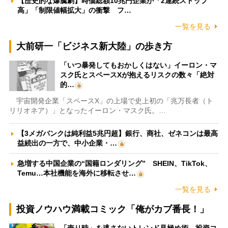
【歴史的な爆騰劇】時価総額10兆円企業が「2連続ストップ
高」「制限値幅拡大」の衝撃 フ…
一覧を見る
大前研一「ビジネス新大陸」の歩き方
「いつ暴発してもおかしくはない」イーロン・マ
スク氏とスペースXが抱えるリスクの数々「絶対
的…
宇宙開発企業「スペースX」の上場で史上初の「兆万長者（ト
リリオネア）」となったイーロン・マスク氏。…
【3メガバンクは純利益5兆円超】銀行、商社、ゼネコンは最高
益続出の一方で、中小企業・…
急増する中国企業の“国籍ロンダリング” SHEIN、TikTok、
Temu…本社機能を海外に移転させ…
一覧を見る
投資ノウハウ満載コミック「俺がカブ番長！」