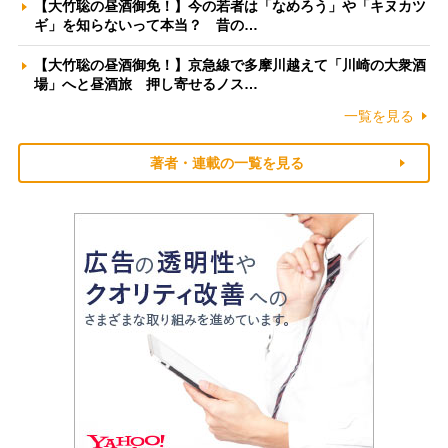
【大竹聡の昼酒御免！】今の若者は「なめろう」や「キヌカツ
ギ」を知らないって本当？ 昔の…
【大竹聡の昼酒御免！】京急線で多摩川越えて「川崎の大衆酒
場」へと昼酒旅 押し寄せるノス…
一覧を見る
著者・連載の一覧を見る