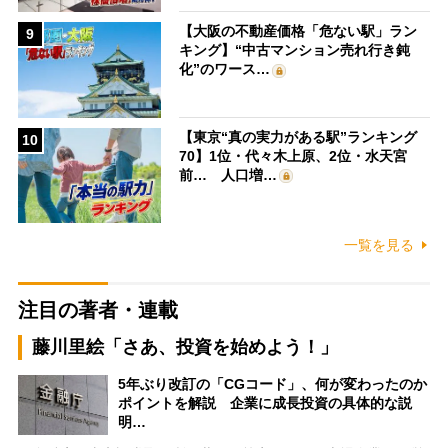
【大阪の不動産価格「危ない駅」ラン
9
キング】“中古マンション売れ行き鈍
化”のワース…
【東京“真の実力がある駅”ランキング
10
70】1位・代々木上原、2位・水天宮
前… 人口増…
一覧を見る
注目の著者・連載
藤川里絵「さあ、投資を始めよう！」
5年ぶり改訂の「CGコード」、何が変わったのか
ポイントを解説 企業に成長投資の具体的な説
明…