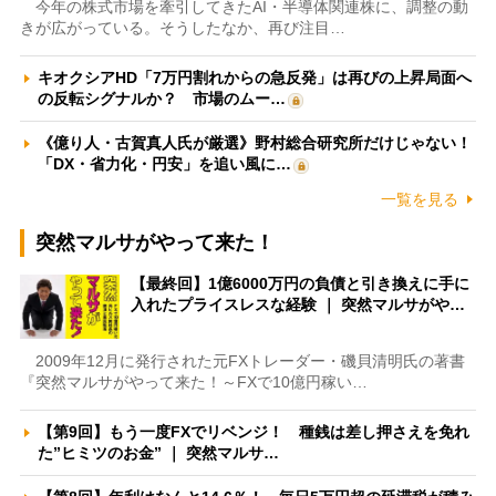
今年の株式市場を牽引してきたAI・半導体関連株に、調整の動
きが広がっている。そうしたなか、再び注目…
キオクシアHD「7万円割れからの急反発」は再びの上昇局面へ
の反転シグナルか？ 市場のムー…
《億り人・古賀真人氏が厳選》野村総合研究所だけじゃない！
「DX・省力化・円安」を追い風に…
一覧を見る
突然マルサがやって来た！
【最終回】1億6000万円の負債と引き換えに手に
入れたプライスレスな経験 ｜ 突然マルサがや…
2009年12月に発行された元FXトレーダー・磯貝清明氏の著書
『突然マルサがやって来た！～FXで10億円稼い…
【第9回】もう一度FXでリベンジ！ 種銭は差し押さえを免れ
た”ヒミツのお金” ｜ 突然マルサ…