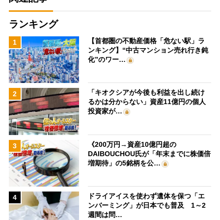
ランキング
【首都圏の不動産価格「危ない駅」ラ
1
ンキング】“中古マンション売れ行き鈍
化”のワー…
「キオクシアが今後も利益を出し続け
2
るかは分からない」資産11億円の個人
投資家が…
《200万円→資産10億円超の
3
DAIBOUCHOU氏が「年末までに株価倍
増期待」の5銘柄を公…
ドライアイスを使わず遺体を保つ「エ
4
ンバーミング」が日本でも普及 1～2
週間は問…