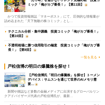
「売り時」を逃さないトレンド見極め術 投資コ
ミック「俺がカブ番長！」【第11回】
かつて投資情報雑誌「マネーポスト」にて、圧倒的な情報量が
詰め込まれた「天下無敵の株コミック」とし…
テクニカル分析・集中講義 投資コミック「俺がカブ番長！」
【第10回】
不透明相場に勝つ信用取引の極意 投資コミック「俺がカブ番
長！」【第9回】
一覧を見る
戸松信博の明日の爆騰株を探せ！
【戸松信博氏「明日の爆騰株」を探せ】トーメン
デバイス：サムスンを通じて世界のAIメモリ需
要…
新聞や雑誌など多数の金融メディアに出演するグローバルリン
クアドバイザーズ代表の戸松信博氏が、最新…