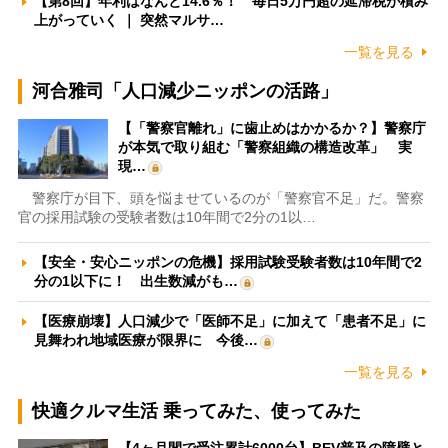
【第8回】年利はなんと14.6％！ 毎日5万円超の延滞税が積み
上がっていく ｜ 突然マルサ…
一覧を見る
河合雅司「人口減少ニッポンの活路」
【「警察官離れ」に歯止めはかかるか？】警察庁
が本気で取り組む「警察組織の構造改革」 実
現…
警察庁が目下、頭を悩ませているのが「警察官不足」だ。警察
官の採用試験の受験者数は10年間で2分の1以…
【安全・安心ニッポンの危機】採用試験受験者数は10年間で2
分の1以下に！ 出生数減がも…
【医療崩壊】人口減少で「医師不足」に加えて「患者不足」に
見舞われ地域医療が限界に 今後…
一覧を見る
快適クルマ生活 乗ってみた、使ってみた