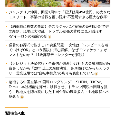
ジャングリア沖縄、開業1周年で「経済効果494億円」の大きな
ミスリード 事業の苦戦を覆い隠す“不透明すぎる巨大な数字”
【納車時に複数の事故】テスラジャパン“多額のEV補助金”で注
文殺到、現場は大混乱 トラブル続発の背後に見え隠れす
る“イーロンの右腕”の影
猛暑のお葬式で悩ましい“喪服問題” 女性は「ワンピースを着
ていけばOK」という俗説に潜む誤解、なぜ「ジャケット」が
マストなのか？《1級葬祭ディレクターが解説》
【クレジット決済代行・全東信が破産】63社もの金融機関が融
資をしながら「20年以上の粉飾決算」を見抜けなかったカラク
リ 営業現場では“自転車操業”の焦りも表出していた
急増する中国企業の“国籍ロンダリング” SHEIN、TikTok、
Temu…本社機能を海外に移転させ、トランプ関税の回避を狙
う 現地人を隠れ蓑にした中国企業の農業参入・土地取得への
懸念も
関連記事