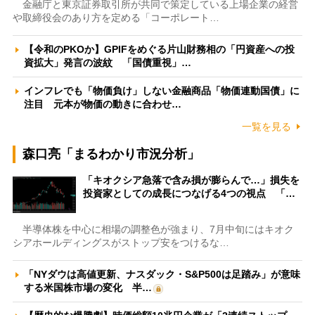
金融庁と東京証券取引所が共同で策定している上場企業の経営
や取締役会のあり方を定める「コーポレート…
【令和のPKOか】GPIFをめぐる片山財務相の「円資産への投
資拡大」発言の波紋 「国債重視」…
インフレでも「物価負け」しない金融商品「物価連動国債」に
注目 元本が物価の動きに合わせ…
一覧を見る
森口亮「まるわかり市況分析」
「キオクシア急落で含み損が膨らんで…」損失を
投資家としての成長につなげる4つの視点 「…
半導体株を中心に相場の調整色が強まり、7月中旬にはキオク
シアホールディングスがストップ安をつけるな…
「NYダウは高値更新、ナスダック・S&P500は足踏み」が意味
する米国株市場の変化 半…