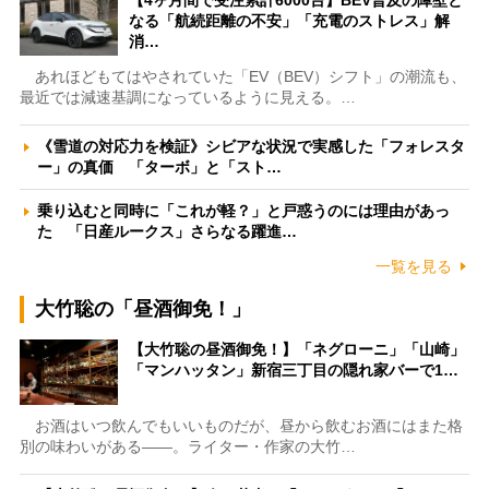
【4ヶ月間で受注累計6000台】BEV普及の障壁と
なる「航続距離の不安」「充電のストレス」解
消…
あれほどもてはやされていた「EV（BEV）シフト」の潮流も、
最近では減速基調になっているように見える。…
《雪道の対応力を検証》シビアな状況で実感した「フォレスタ
ー」の真価 「ターボ」と「スト…
乗り込むと同時に「これが軽？」と戸惑うのには理由があっ
た 「日産ルークス」さらなる躍進…
一覧を見る
大竹聡の「昼酒御免！」
【大竹聡の昼酒御免！】「ネグローニ」「山崎」
「マンハッタン」新宿三丁目の隠れ家バーで1…
お酒はいつ飲んでもいいものだが、昼から飲むお酒にはまた格
別の味わいがある――。ライター・作家の大竹…