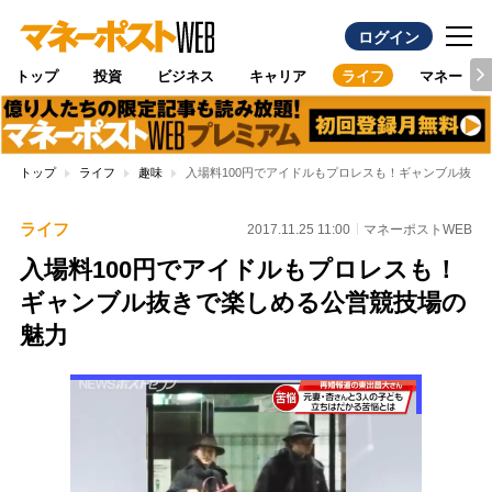
ログイン
トップ
投資
ビジネス
キャリア
ライフ
マネー
トップ
ライフ
趣味
入場料100円でアイドルもプロレスも！ギャンブル抜き
ライフ
2017.11.25 11:00
マネーポストWEB
入場料100円でアイドルもプロレスも！
ギャンブル抜きで楽しめる公営競技場の
魅力