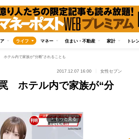
ア
ライフ
マネー
住まい・不動産
家計
トレ
 ホテル内で家族が“分断”されることも
2017.12.07 16:00
女性セブン
罠 ホテル内で家族が“分
もっと見る
arrow_forward_ios