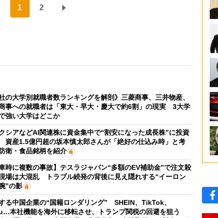
1
2
社の大学別就職者数ランキングを解剖》三菱商事、三井物産、
商事への就職者は「東大・早大・慶大で約6割」の現実 3大学
で強い大学はどこか
クシアなどAI関連株に資金集中で“割安になった成長株”に投資
 資産1.5億円超の坂本慎太郎さんが「絶好の仕込み時」と考
防衛・食品銘柄を紹介
車時に複数の事故】テスラジャパン“多額のEV補助金”で注文殺
現場は大混乱 トラブル続発の背後に見え隠れする“イーロン
腕”の影
する中国企業の“国籍ロンダリング” SHEIN、TikTok、
mu…本社機能を海外に移転させ、トランプ関税の回避を狙う