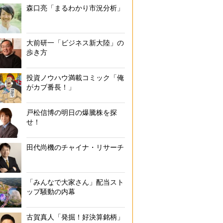
森口亮「まるわかり市況分析」
大前研一「ビジネス新大陸」の
歩き方
投資ノウハウ満載コミック「俺
がカブ番長！」
戸松信博の明日の爆騰株を探
せ！
田代尚機のチャイナ・リサーチ
「みんなで大家さん」配当スト
ップ騒動の内幕
古賀真人「発掘！好決算銘柄」