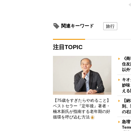
関連キーワード
旅行
注目TOPIC
《商
住友
以外
キオ
妙味
える
【75歳をすぎたらやめること】
【納
ベストセラー『定年後』著者・
到、
楠木新氏が指南する老年期の好
の右
循環を呼び込む方法
急増
Te