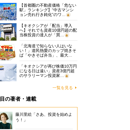
【首都圏の不動産価格「危ない
駅」ランキング】“中古マンシ
ョン売れ行き鈍化”のワ…
【キオクシアが「配当」導入
へ】それでも資産10億円超の配
当株投資の達人が「買…
「北海道で知らない人はいな
い！」道民熱愛のカップ焼きそ
ば「やきそば弁当」、最大…
「キオクシアが再び株価10万円
になる日は遠い」資産3億円超
のサラリーマン投資家…
一覧を見る
目の著者・連載
藤川里絵「さあ、投資を始めよ
う！」