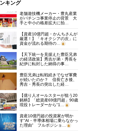
ンキング
老舗遊技機メーカー・豊丸産業
がパチンコ事業停止の背景 大
手と中小の格差拡大に拍…
【資産10億円超・かんちさんが
厳選！】「キオクシアの次」に
資金が流れる期待の…
【天下統一を見据えた豊臣兄弟
の経済政策】秀吉が弟・秀長を
紀伊に転封した納得の事…
豊臣兄弟は転戦続きでなぜ軍費
が続いたのか？ 信長亡き後、
秀吉・秀長の突出した経…
【億り人オールスターが狙う20
銘柄】「総資産69億円超」90歳
現役トレーダーから“1…
資産10億円超の投資家が明か
す“AI・半導体相場に乗らなかっ
た理由” フルポジショ…