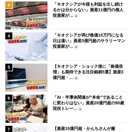
「キオクシアが今後も利益を出し続け
3
るかは分からない」資産11億円の個人
投資家が…
「キオクシアが再び株価10万円になる
4
日は遠い」資産3億円超のサラリーマン
投資家が…
【キオクシア・ショック後に「株価倍
5
増」も期待できる注目銘柄5選】資産3
億円超・…
「AI・半導体関連が“本命”であること
6
に変わりはない」資産20億円超の90歳
現役トレー…
【資産10億円超・かんちさんが厳
7