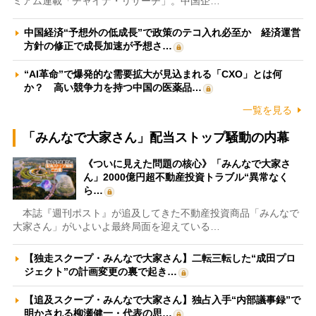
ミアム連載「チャイナ・リサーチ」。中国企…
中国経済“予想外の低成長”で政策のテコ入れ必至か 経済運営
方針の修正で成長加速が予想さ…
“AI革命”で爆発的な需要拡大が見込まれる「CXO」とは何
か？ 高い競争力を持つ中国の医薬品…
一覧を見る
「みんなで大家さん」配当ストップ騒動の内幕
《ついに見えた問題の核心》「みんなで大家さ
ん」2000億円超不動産投資トラブル“異常なく
ら…
本誌『週刊ポスト』が追及してきた不動産投資商品「みんなで
大家さん」がいよいよ最終局面を迎えている…
【独走スクープ・みんなで大家さん】二転三転した“成田プロ
ジェクト”の計画変更の裏で起き…
【追及スクープ・みんなで大家さん】独占入手“内部議事録”で
明かされる柳瀬健一・代表の思…