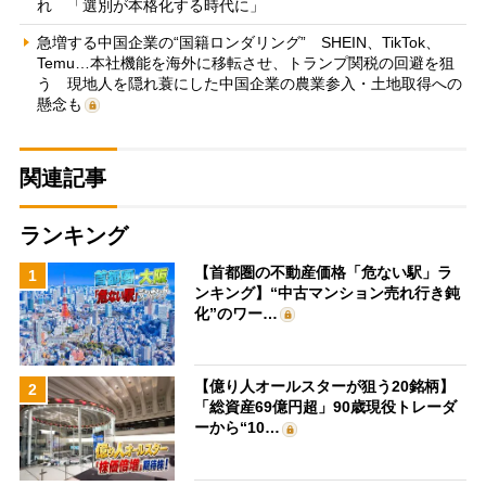
れ 「選別が本格化する時代に」
急増する中国企業の“国籍ロンダリング” SHEIN、TikTok、
Temu…本社機能を海外に移転させ、トランプ関税の回避を狙
う 現地人を隠れ蓑にした中国企業の農業参入・土地取得への
懸念も
関連記事
ランキング
【首都圏の不動産価格「危ない駅」ラ
1
ンキング】“中古マンション売れ行き鈍
化”のワー…
【億り人オールスターが狙う20銘柄】
2
「総資産69億円超」90歳現役トレーダ
ーから“10…