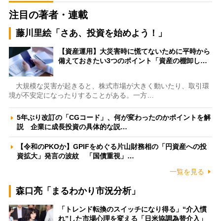
注目の著者・連載
藤川里絵「さあ、投資を始めよう！」
【資産運用】大災害時に慌てないために平時から
備えておきたい3つのポイント「資産の棚卸し…
大規模な災害が起きると、株式市場が大きく動いたり、取引環
境が不安定になったりすることがある。一方…
5年ぶり改訂の「CGコード」、何が変わったのかポイントを解
説 企業に成長投資の具体的な説…
【令和のPKOか】GPIFをめぐる片山財務相の「円資産への投
資拡大」発言の波紋 「国債重視」…
一覧を見る
森口亮「まるわかり市況分析」
「トレンド転換のスイッチになり得る」“介入慣
れ”した市場心理を変える「日米協調為替介入」