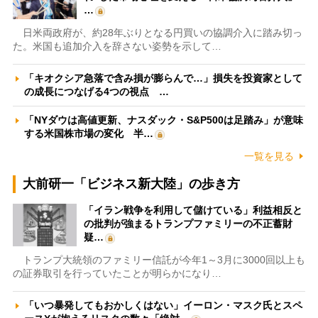
…
日米両政府が、約28年ぶりとなる円買いの協調介入に踏み切っ
た。米国も追加介入を辞さない姿勢を示して…
「キオクシア急落で含み損が膨らんで…」損失を投資家として
の成長につなげる4つの視点 …
「NYダウは高値更新、ナスダック・S&P500は足踏み」が意味
する米国株市場の変化 半…
一覧を見る
大前研一「ビジネス新大陸」の歩き方
「イラン戦争を利用して儲けている」利益相反と
の批判が強まるトランプファミリーの不正蓄財
疑…
トランプ大統領のファミリー信託が今年1～3月に3000回以上も
の証券取引を行っていたことが明らかになり…
「いつ暴発してもおかしくはない」イーロン・マスク氏とスペ