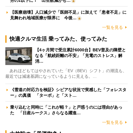
分の1以下に！ 出生数減がも…
【医療崩壊】人口減少で「医師不足」に加えて「患者不足」に
見舞われ地域医療が限界に 今後…
一覧を見る
快適クルマ生活 乗ってみた、使ってみた
【4ヶ月間で受注累計6000台】BEV普及の障壁と
なる「航続距離の不安」「充電のストレス」解
消…
あれほどもてはやされていた「EV（BEV）シフト」の潮流も、
最近では減速基調になっているように見える。…
《雪道の対応力を検証》シビアな状況で実感した「フォレスタ
ー」の真価 「ターボ」と「スト…
乗り込むと同時に「これが軽？」と戸惑うのには理由があっ
た 「日産ルークス」さらなる躍進…
一覧を見る