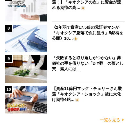
選！】「キオクシアの次」に資金が流
れる期待の高…
《2年弱で資産17.5倍の元証券マンが
8
「キオクシア急落で次に狙う」5銘柄を
公開》10…
「失敗すると取り返しがつかない」葬
9
儀社の手を借りない「DIY葬」の落とし
穴 素人には…
【資産11億円マック・チェリーさん厳
10
選「キオクシア・ショック」後に大化
け期待4銘…
一覧を見る