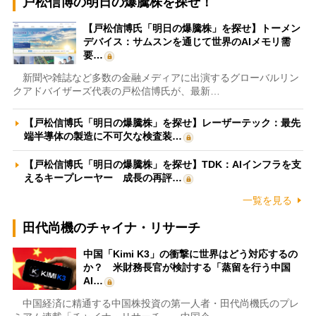
戸松信博の明日の爆騰株を探せ！
【戸松信博氏「明日の爆騰株」を探せ】トーメン
デバイス：サムスンを通じて世界のAIメモリ需
要…
新聞や雑誌など多数の金融メディアに出演するグローバルリン
クアドバイザーズ代表の戸松信博氏が、最新…
【戸松信博氏「明日の爆騰株」を探せ】レーザーテック：最先
端半導体の製造に不可欠な検査装…
【戸松信博氏「明日の爆騰株」を探せ】TDK：AIインフラを支
えるキープレーヤー 成長の再評…
一覧を見る
田代尚機のチャイナ・リサーチ
中国「Kimi K3」の衝撃に世界はどう対応するの
か？ 米財務長官が検討する「蒸留を行う中国
AI…
中国経済に精通する中国株投資の第一人者・田代尚機氏のプレ