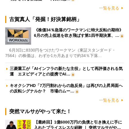
一覧を見る
古賀真人「発掘！好決算銘柄」
《株価34％急落のワークマンに特大反転の期待》
6月の売上低迷を吹き飛ばす第1四半期決算、…
6月3日に8330円をつけたワークマン（東証スタンダード・
7564）の株価は、わずか1カ月あまりで約34％下落…
三菱重工が「AIインフラの新たな主役」として再評価される気
運 エヌビディアとの提携でAI…
キオクシアHD「7万円割れからの急反発」は再びの上昇局面へ
の反転シグナルか？ 市場のムー…
一覧を見る
突然マルサがやって来た！
【最終回】1億6000万円の負債と引き換えに手に
入れたプライスレスな経験 ｜ 突然マルサがや…