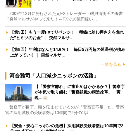
2009年12月に発行された元FXトレーダー・磯貝清明氏の著書
『突然マルサがやって来た！～FXで10億円稼い…
【第9回】もう一度FXでリベンジ！ 種銭は差し押さえを免れ
た”ヒミツのお金” ｜ 突然マルサ…
【第8回】年利はなんと14.6％！ 毎日5万円超の延滞税が積み
上がっていく ｜ 突然マルサ…
一覧を見る
河合雅司「人口減少ニッポンの活路」
【「警察官離れ」に歯止めはかかるか？】警察庁
が本気で取り組む「警察組織の構造改革」 実
現…
警察庁が目下、頭を悩ませているのが「警察官不足」だ。警察
官の採用試験の受験者数は10年間で2分の1以…
【安全・安心ニッポンの危機】採用試験受験者数は10年間で2