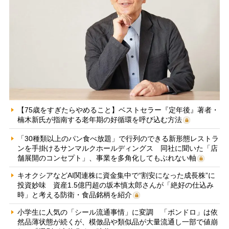
【75歳をすぎたらやめること】ベストセラー『定年後』著者・
楠木新氏が指南する老年期の好循環を呼び込む方法
「30種類以上のパン食べ放題」で行列のできる新形態レストラ
ンを手掛けるサンマルクホールディングス 同社に聞いた「店
舗展開のコンセプト」、事業を多角化してもぶれない軸
キオクシアなどAI関連株に資金集中で“割安になった成長株”に
投資妙味 資産1.5億円超の坂本慎太郎さんが「絶好の仕込み
時」と考える防衛・食品銘柄を紹介
小学生に人気の「シール流通事情」に変調 「ボンドロ」は依
然品薄状態が続くが、模倣品や類似品が大量流通し一部で値崩