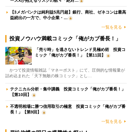
ースXが抱えるリスクの数々「絶対…
【3メガバンクは純利益5兆円超】銀行、商社、ゼネコンは最高
益続出の一方で、中小企業・…
一覧を見る
投資ノウハウ満載コミック「俺がカブ番長！」
「売り時」を逃さないトレンド見極め術 投資コ
ミック「俺がカブ番長！」【第11回】
かつて投資情報雑誌「マネーポスト」にて、圧倒的な情報量が
詰め込まれた「天下無敵の株コミック」とし…
テクニカル分析・集中講義 投資コミック「俺がカブ番長！」
【第10回】
不透明相場に勝つ信用取引の極意 投資コミック「俺がカブ番
長！」【第9回】
一覧を見る