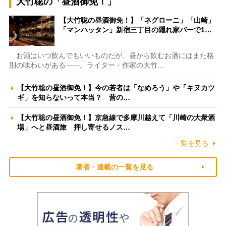
大竹聡の「昼酒御免！」
【大竹聡の昼酒御免！】「ネグローニ」「山崎」
「マンハッタン」新宿三丁目の隠れ家バーで1…
お酒はいつ飲んでもいいものだが、昼から飲むお酒にはまた格
別の味わいがある――。ライター・作家の大竹…
【大竹聡の昼酒御免！】今の若者は「なめろう」や「キヌカツ
ギ」を知らないって本当？ 昔の…
【大竹聡の昼酒御免！】京急線で多摩川越えて「川崎の大衆酒
場」へと昼酒旅 押し寄せるノス…
一覧を見る
著者・連載の一覧を見る