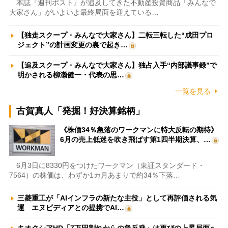
本誌『週刊ポスト』が追及してきた不動産投資商品「みんなで
大家さん」がいよいよ最終局面を迎えている…
【独走スクープ・みんなで大家さん】二転三転した“成田プロ
ジェクト”の計画変更の裏で起き…
【追及スクープ・みんなで大家さん】独占入手“内部議事録”で
明かされる柳瀬健一・代表の思…
一覧を見る
古賀真人「発掘！好決算銘柄」
《株価34％急落のワークマンに特大反転の期待》
6月の売上低迷を吹き飛ばす第1四半期決算、…
6月3日に8330円をつけたワークマン（東証スタンダード・
7564）の株価は、わずか1カ月あまりで約34％下落…
三菱重工が「AIインフラの新たな主役」として再評価される気
運 エヌビディアとの提携でAI…