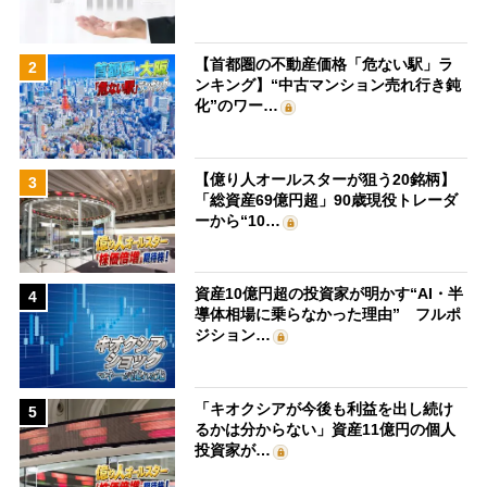
【首都圏の不動産価格「危ない駅」ラ
2
ンキング】“中古マンション売れ行き鈍
化”のワー…
【億り人オールスターが狙う20銘柄】
3
「総資産69億円超」90歳現役トレーダ
ーから“10…
資産10億円超の投資家が明かす“AI・半
4
導体相場に乗らなかった理由” フルポ
ジション…
「キオクシアが今後も利益を出し続け
5
るかは分からない」資産11億円の個人
投資家が…