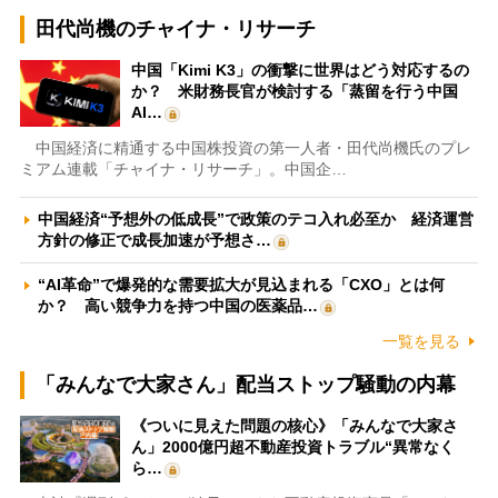
田代尚機のチャイナ・リサーチ
中国「Kimi K3」の衝撃に世界はどう対応するの
か？ 米財務長官が検討する「蒸留を行う中国
AI…
中国経済に精通する中国株投資の第一人者・田代尚機氏のプレ
ミアム連載「チャイナ・リサーチ」。中国企…
中国経済“予想外の低成長”で政策のテコ入れ必至か 経済運営
方針の修正で成長加速が予想さ…
“AI革命”で爆発的な需要拡大が見込まれる「CXO」とは何
か？ 高い競争力を持つ中国の医薬品…
一覧を見る
「みんなで大家さん」配当ストップ騒動の内幕
《ついに見えた問題の核心》「みんなで大家さ
ん」2000億円超不動産投資トラブル“異常なく
ら…