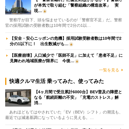
が本気で取り組む「警察組織の構造改革」 実
現…
警察庁が目下、頭を悩ませているのが「警察官不足」だ。警察
官の採用試験の受験者数は10年間で2分の1以…
【安全・安心ニッポンの危機】採用試験受験者数は10年間で2
分の1以下に！ 出生数減がも…
【医療崩壊】人口減少で「医師不足」に加えて「患者不足」に
見舞われ地域医療が限界に 今後…
一覧を見る
快適クルマ生活 乗ってみた、使ってみた
【4ヶ月間で受注累計6000台】BEV普及の障壁と
なる「航続距離の不安」「充電のストレス」解
消…
あれほどもてはやされていた「EV（BEV）シフト」の潮流も、
最近では減速基調になっているように見える。…