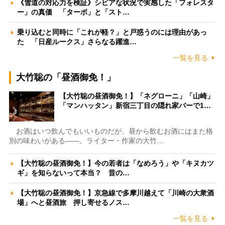
《雪道の対応力を検証》シビアな状況で実感した「フォレスタ
ー」の真価 「ターボ」と「スト…
乗り込むと同時に「これが軽？」と戸惑うのには理由があっ
た 「日産ルークス」さらなる躍進…
一覧を見る
大竹聡の「昼酒御免！」
【大竹聡の昼酒御免！】「ネグローニ」「山崎」
「マンハッタン」新宿三丁目の隠れ家バーで1…
お酒はいつ飲んでもいいものだが、昼から飲むお酒にはまた格
別の味わいがある――。ライター・作家の大竹…
【大竹聡の昼酒御免！】今の若者は「なめろう」や「キヌカツ
ギ」を知らないって本当？ 昔の…
【大竹聡の昼酒御免！】京急線で多摩川越えて「川崎の大衆酒
場」へと昼酒旅 押し寄せるノス…
一覧を見る