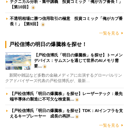
テクニカル分析・集中講義 投資コミック「俺がカブ番長！」
【第10回】
不透明相場に勝つ信用取引の極意 投資コミック「俺がカブ番
長！」【第9回】
一覧を見る
戸松信博の明日の爆騰株を探せ！
【戸松信博氏「明日の爆騰株」を探せ】トーメン
デバイス：サムスンを通じて世界のAIメモリ需
要…
新聞や雑誌など多数の金融メディアに出演するグローバルリン
クアドバイザーズ代表の戸松信博氏が、最新…
【戸松信博氏「明日の爆騰株」を探せ】レーザーテック：最先
端半導体の製造に不可欠な検査装…
【戸松信博氏「明日の爆騰株」を探せ】TDK：AIインフラを支
えるキープレーヤー 成長の再評…
一覧を見る