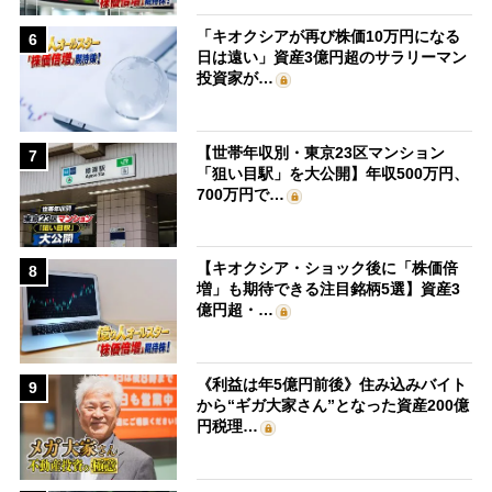
「キオクシアが再び株価10万円になる
6
日は遠い」資産3億円超のサラリーマン
投資家が…
【世帯年収別・東京23区マンション
7
「狙い目駅」を大公開】年収500万円、
700万円で…
【キオクシア・ショック後に「株価倍
8
増」も期待できる注目銘柄5選】資産3
億円超・…
《利益は年5億円前後》住み込みバイト
9
から“ギガ大家さん”となった資産200億
円税理…