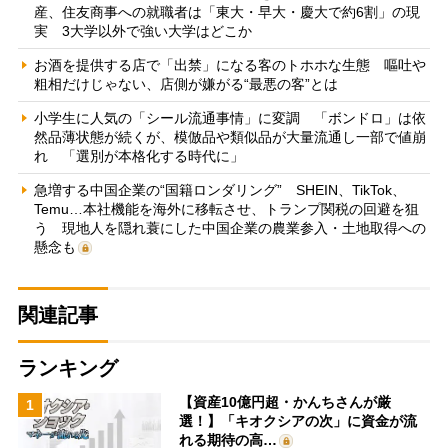
産、住友商事への就職者は「東大・早大・慶大で約6割」の現
実 3大学以外で強い大学はどこか
お酒を提供する店で「出禁」になる客のトホホな生態 嘔吐や
粗相だけじゃない、店側が嫌がる“最悪の客”とは
小学生に人気の「シール流通事情」に変調 「ボンドロ」は依
然品薄状態が続くが、模倣品や類似品が大量流通し一部で値崩
れ 「選別が本格化する時代に」
急増する中国企業の“国籍ロンダリング” SHEIN、TikTok、
Temu…本社機能を海外に移転させ、トランプ関税の回避を狙
う 現地人を隠れ蓑にした中国企業の農業参入・土地取得への
懸念も
関連記事
ランキング
【資産10億円超・かんちさんが厳
1
選！】「キオクシアの次」に資金が流
れる期待の高…