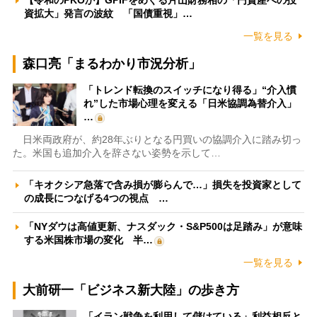
【令和のPKOか】GPIFをめぐる片山財務相の「円資産への投
資拡大」発言の波紋 「国債重視」…
一覧を見る
森口亮「まるわかり市況分析」
「トレンド転換のスイッチになり得る」“介入慣
れ”した市場心理を変える「日米協調為替介入」
…
日米両政府が、約28年ぶりとなる円買いの協調介入に踏み切っ
た。米国も追加介入を辞さない姿勢を示して…
「キオクシア急落で含み損が膨らんで…」損失を投資家として
の成長につなげる4つの視点 …
「NYダウは高値更新、ナスダック・S&P500は足踏み」が意味
する米国株市場の変化 半…
一覧を見る
大前研一「ビジネス新大陸」の歩き方
「イラン戦争を利用して儲けている」利益相反と