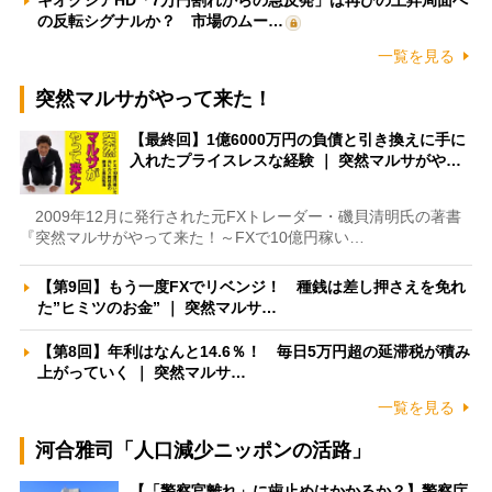
キオクシアHD「7万円割れからの急反発」は再びの上昇局面へ
の反転シグナルか？ 市場のムー…
一覧を見る
突然マルサがやって来た！
【最終回】1億6000万円の負債と引き換えに手に
入れたプライスレスな経験 ｜ 突然マルサがや…
2009年12月に発行された元FXトレーダー・磯貝清明氏の著書
『突然マルサがやって来た！～FXで10億円稼い…
【第9回】もう一度FXでリベンジ！ 種銭は差し押さえを免れ
た”ヒミツのお金” ｜ 突然マルサ…
【第8回】年利はなんと14.6％！ 毎日5万円超の延滞税が積み
上がっていく ｜ 突然マルサ…
一覧を見る
河合雅司「人口減少ニッポンの活路」
【「警察官離れ」に歯止めはかかるか？】警察庁