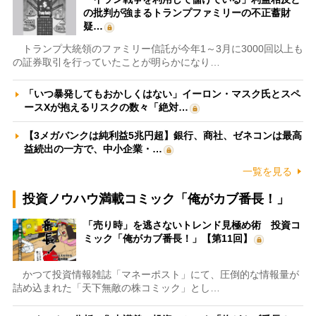
の批判が強まるトランプファミリーの不正蓄財
疑…
トランプ大統領のファミリー信託が今年1～3月に3000回以上も
の証券取引を行っていたことが明らかになり…
「いつ暴発してもおかしくはない」イーロン・マスク氏とスペ
ースXが抱えるリスクの数々「絶対…
【3メガバンクは純利益5兆円超】銀行、商社、ゼネコンは最高
益続出の一方で、中小企業・…
一覧を見る
投資ノウハウ満載コミック「俺がカブ番長！」
「売り時」を逃さないトレンド見極め術 投資コ
ミック「俺がカブ番長！」【第11回】
かつて投資情報雑誌「マネーポスト」にて、圧倒的な情報量が
詰め込まれた「天下無敵の株コミック」とし…