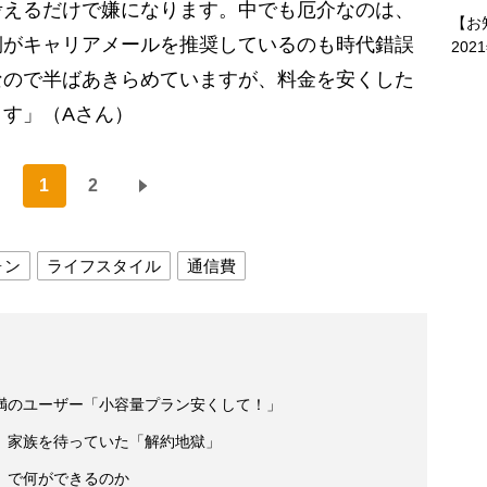
考えるだけで嫌になります。中でも厄介なのは、
【お
側がキャリアメールを推奨しているのも時代錯誤
202
なので半ばあきらめていますが、料金を安くした
す」（Aさん）
1
2
ォン
ライフスタイル
通信費
満のユーザー「小容量プラン安くして！」
 家族を待っていた「解約地獄」
」で何ができるのか