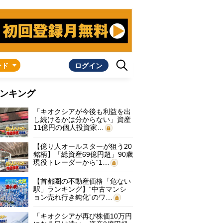
ンド
ログイン
ンキング
「キオクシアが今後も利益を出
し続けるかは分からない」資産
11億円の個人投資家…
【億り人オールスターが狙う20
銘柄】「総資産69億円超」90歳
現役トレーダーから“1…
【首都圏の不動産価格「危ない
駅」ランキング】“中古マンシ
ョン売れ行き鈍化”のワ…
「キオクシアが再び株価10万円