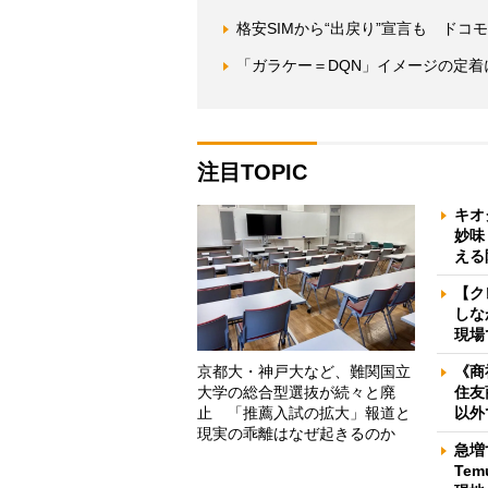
格安SIMから“出戻り”宣言も ドコ
「ガラケー＝DQN」イメージの定
注目TOPIC
キオ
妙味
える
【ク
しな
現場
京都大・神戸大など、難関国立
《商
大学の総合型選抜が続々と廃
住友
止 「推薦入試の拡大」報道と
以外
現実の乖離はなぜ起きるのか
急増
Te