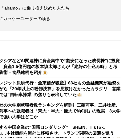
モ「ahamo」に乗り換え決めた人たち
着にガラケーユーザーの嘆き
クシアなどAI関連株に資金集中で“割安になった成長株”に投資
 資産1.5億円超の坂本慎太郎さんが「絶好の仕込み時」と考
防衛・食品銘柄を紹介
レジット決済代行・全東信が破産】63社もの金融機関が融資を
がら「20年以上の粉飾決算」を見抜けなかったカラクリ 営業
では“自転車操業”の焦りも表出していた
社の大学別就職者数ランキングを解剖》三菱商事、三井物産、
商事への就職者は「東大・早大・慶大で約6割」の現実 3大学
で強い大学はどこか
する中国企業の“国籍ロンダリング” SHEIN、TikTok、
mu…本社機能を海外に移転させ、トランプ関税の回避を狙う