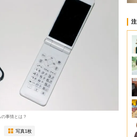
注
ちの事情とは？
写真1枚