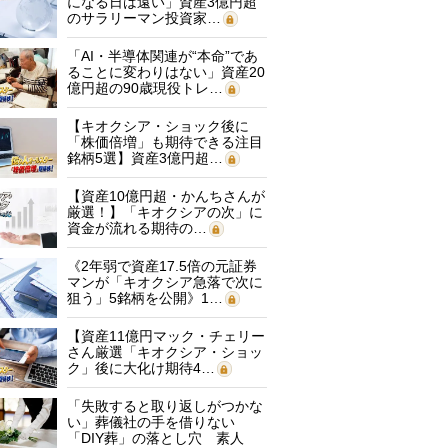
になる日は遠い」資産3億円超
のサラリーマン投資家…
「AI・半導体関連が“本命”であ
ることに変わりはない」資産20
億円超の90歳現役トレ…
【キオクシア・ショック後に
「株価倍増」も期待できる注目
銘柄5選】資産3億円超…
【資産10億円超・かんちさんが
厳選！】「キオクシアの次」に
資金が流れる期待の…
《2年弱で資産17.5倍の元証券
マンが「キオクシア急落で次に
狙う」5銘柄を公開》1…
【資産11億円マック・チェリー
さん厳選「キオクシア・ショッ
ク」後に大化け期待4…
「失敗すると取り返しがつかな
い」葬儀社の手を借りない
「DIY葬」の落とし穴 素人