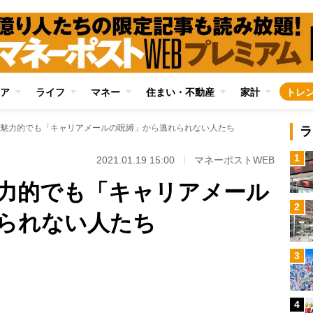
ア
ライフ
マネー
住まい・不動産
家計
トレ
魅力的でも「キャリアメールの呪縛」から逃れられない人たち
ラ
1
2021.01.19 15:00
マネーポストWEB
力的でも「キャリアメール
2
られない人たち
Loaded
:
3
100.00%
/
4