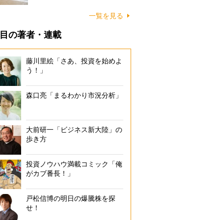
に…
一覧を見る
目の著者・連載
藤川里絵「さあ、投資を始めよ
う！」
森口亮「まるわかり市況分析」
大前研一「ビジネス新大陸」の
歩き方
投資ノウハウ満載コミック「俺
がカブ番長！」
戸松信博の明日の爆騰株を探
せ！