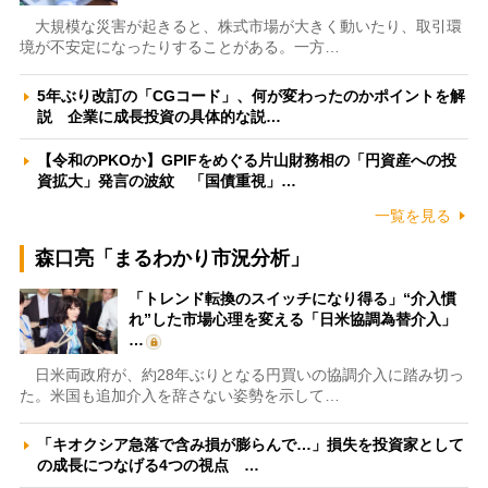
大規模な災害が起きると、株式市場が大きく動いたり、取引環
境が不安定になったりすることがある。一方…
5年ぶり改訂の「CGコード」、何が変わったのかポイントを解
説 企業に成長投資の具体的な説…
【令和のPKOか】GPIFをめぐる片山財務相の「円資産への投
資拡大」発言の波紋 「国債重視」…
一覧を見る
森口亮「まるわかり市況分析」
「トレンド転換のスイッチになり得る」“介入慣
れ”した市場心理を変える「日米協調為替介入」
…
日米両政府が、約28年ぶりとなる円買いの協調介入に踏み切っ
た。米国も追加介入を辞さない姿勢を示して…
「キオクシア急落で含み損が膨らんで…」損失を投資家として
の成長につなげる4つの視点 …