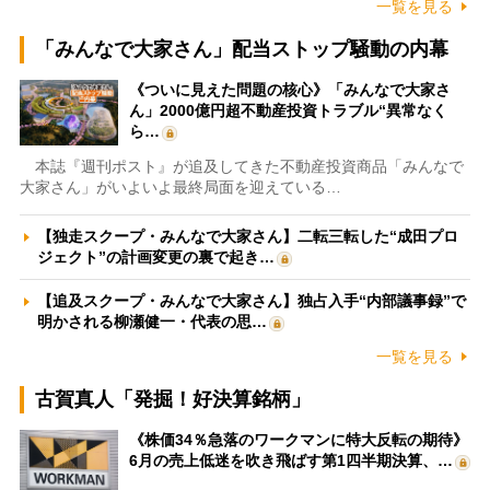
一覧を見る
「みんなで大家さん」配当ストップ騒動の内幕
《ついに見えた問題の核心》「みんなで大家さ
ん」2000億円超不動産投資トラブル“異常なく
ら…
本誌『週刊ポスト』が追及してきた不動産投資商品「みんなで
大家さん」がいよいよ最終局面を迎えている…
【独走スクープ・みんなで大家さん】二転三転した“成田プロ
ジェクト”の計画変更の裏で起き…
【追及スクープ・みんなで大家さん】独占入手“内部議事録”で
明かされる柳瀬健一・代表の思…
一覧を見る
古賀真人「発掘！好決算銘柄」
《株価34％急落のワークマンに特大反転の期待》
6月の売上低迷を吹き飛ばす第1四半期決算、…