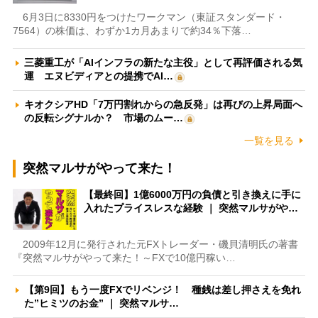
6月3日に8330円をつけたワークマン（東証スタンダード・
7564）の株価は、わずか1カ月あまりで約34％下落…
三菱重工が「AIインフラの新たな主役」として再評価される気
運 エヌビディアとの提携でAI…
キオクシアHD「7万円割れからの急反発」は再びの上昇局面へ
の反転シグナルか？ 市場のムー…
一覧を見る
突然マルサがやって来た！
【最終回】1億6000万円の負債と引き換えに手に
入れたプライスレスな経験 ｜ 突然マルサがや…
2009年12月に発行された元FXトレーダー・磯貝清明氏の著書
『突然マルサがやって来た！～FXで10億円稼い…
【第9回】もう一度FXでリベンジ！ 種銭は差し押さえを免れ
た”ヒミツのお金” ｜ 突然マルサ…