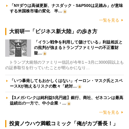
「NYダウは高値更新、ナスダック・S&P500は足踏み」が意味
する米国株市場の変化 半…
一覧を見る
大前研一「ビジネス新大陸」の歩き方
「イラン戦争を利用して儲けている」利益相反と
の批判が強まるトランプファミリーの不正蓄財
疑…
トランプ大統領のファミリー信託が今年1～3月に3000回以上も
の証券取引を行っていたことが明らかになり…
「いつ暴発してもおかしくはない」イーロン・マスク氏とスペ
ースXが抱えるリスクの数々「絶対…
【3メガバンクは純利益5兆円超】銀行、商社、ゼネコンは最高
益続出の一方で、中小企業・…
一覧を見る
投資ノウハウ満載コミック「俺がカブ番長！」