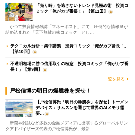
「売り時」を逃さないトレンド見極め術 投資コ
ミック「俺がカブ番長！」【第11回】
かつて投資情報雑誌「マネーポスト」にて、圧倒的な情報量が
詰め込まれた「天下無敵の株コミック」とし…
テクニカル分析・集中講義 投資コミック「俺がカブ番長！」
【第10回】
不透明相場に勝つ信用取引の極意 投資コミック「俺がカブ番
長！」【第9回】
一覧を見る
戸松信博の明日の爆騰株を探せ！
【戸松信博氏「明日の爆騰株」を探せ】トーメン
デバイス：サムスンを通じて世界のAIメモリ需
要…
新聞や雑誌など多数の金融メディアに出演するグローバルリン
クアドバイザーズ代表の戸松信博氏が、最新…