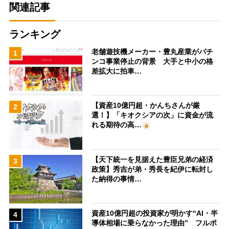
関連記事
ランキング
老舗遊技機メーカー・豊丸産業がパチ
1
ンコ事業停止の背景 大手と中小の格
差拡大に拍車…
【資産10億円超・かんちさんが厳
2
選！】「キオクシアの次」に資金が流
れる期待の高…
【天下統一を見据えた豊臣兄弟の経済
3
政策】秀吉が弟・秀長を紀伊に転封し
た納得の事情…
資産10億円超の投資家が明かす“AI・半
4
導体相場に乗らなかった理由” フルポ