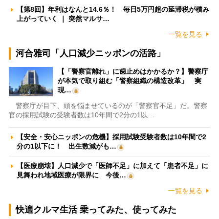
【第8回】年利はなんと14.6％！ 毎日5万円超の延滞税が積み
上がっていく ｜ 突然マルサ…
一覧を見る
河合雅司「人口減少ニッポンの活路」
【「警察官離れ」に歯止めはかかるか？】警察庁
が本気で取り組む「警察組織の構造改革」 実
現…
警察庁が目下、頭を悩ませているのが「警察官不足」だ。警察
官の採用試験の受験者数は10年間で2分の1以…
【安全・安心ニッポンの危機】採用試験受験者数は10年間で2
分の1以下に！ 出生数減がも…
【医療崩壊】人口減少で「医師不足」に加えて「患者不足」に
見舞われ地域医療が限界に 今後…
一覧を見る
快適クルマ生活 乗ってみた、使ってみた