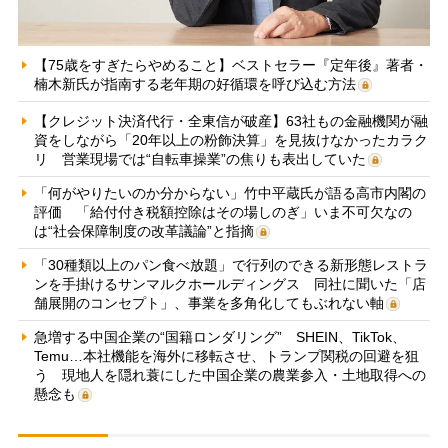
【75歳をすぎたらやめること】ベストセラー『定年後』著者・
楠木新氏が指南する老年期の好循環を呼び込む方法
【クレジット決済代行・全東信が破産】63社もの金融機関が融
資をしながら「20年以上の粉飾決算」を見抜けなかったカラク
リ 営業現場では“自転車操業”の焦りも表出していた
「何がやりたいのか分からない」竹中平蔵氏が語る高市内閣の
評価 「給付付き税額控除はその場しのぎ」いま不可欠なの
は“社会保障制度の改革議論”と指摘
「30種類以上のパン食べ放題」で行列のできる新形態レストラ
ンを手掛けるサンマルクホールディングス 同社に聞いた「店
舗展開のコンセプト」、事業を多角化してもぶれない軸
急増する中国企業の“国籍ロンダリング” SHEIN、TikTok、
Temu…本社機能を海外に移転させ、トランプ関税の回避を狙
う 現地人を隠れ蓑にした中国企業の農業参入・土地取得への
懸念も