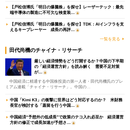
【戸松信博氏「明日の爆騰株」を探せ】レーザーテック：最先
端半導体の製造に不可欠な検査装…
【戸松信博氏「明日の爆騰株」を探せ】TDK：AIインフラを支
えるキープレーヤー 成長の再評…
一覧を見る
田代尚機のチャイナ・リサーチ
厳しい経済情勢をどう打開するか？中国の下半期
の「経済運営方針」を読み解く 需要不足対策
が…
中国経済に精通する中国株投資の第一人者・田代尚機氏のプレ
ミアム連載「チャイナ・リサーチ」。中国の…
中国「Kimi K3」の衝撃に世界はどう対応するのか？ 米財務
長官が検討する「蒸留を行う中国…
中国経済“予想外の低成長”で政策のテコ入れ必至か 経済運営
方針の修正で成長加速が予想さ…