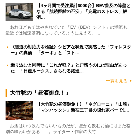
【4ヶ月間で受注累計6000台】BEV普及の障壁と
なる「航続距離の不安」「充電のストレス」解
消…
あれほどもてはやされていた「EV（BEV）シフト」の潮流も、
最近では減速基調になっているように見える。…
《雪道の対応力を検証》シビアな状況で実感した「フォレスタ
ー」の真価 「ターボ」と「スト…
乗り込むと同時に「これが軽？」と戸惑うのには理由があっ
た 「日産ルークス」さらなる躍進…
一覧を見る
大竹聡の「昼酒御免！」
【大竹聡の昼酒御免！】「ネグローニ」「山崎」
「マンハッタン」新宿三丁目の隠れ家バーで1…
お酒はいつ飲んでもいいものだが、昼から飲むお酒にはまた格
別の味わいがある――。ライター・作家の大竹…