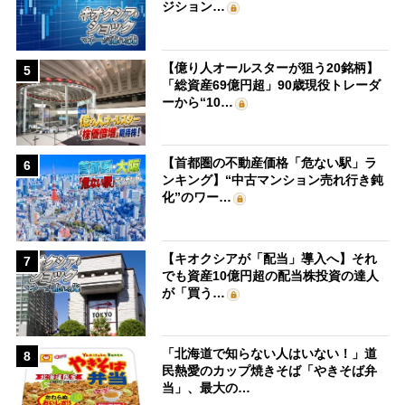
ジション…
【億り人オールスターが狙う20銘柄】
5
「総資産69億円超」90歳現役トレーダ
ーから“10…
【首都圏の不動産価格「危ない駅」ラ
6
ンキング】“中古マンション売れ行き鈍
化”のワー…
【キオクシアが「配当」導入へ】それ
7
でも資産10億円超の配当株投資の達人
が「買う…
「北海道で知らない人はいない！」道
8
民熱愛のカップ焼きそば「やきそば弁
当」、最大の…