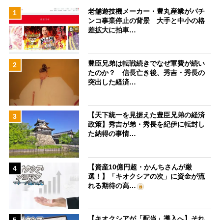
老舗遊技機メーカー・豊丸産業がパチ
1
ンコ事業停止の背景 大手と中小の格
差拡大に拍車…
豊臣兄弟は転戦続きでなぜ軍費が続い
2
たのか？ 信長亡き後、秀吉・秀長の
突出した経済…
【天下統一を見据えた豊臣兄弟の経済
3
政策】秀吉が弟・秀長を紀伊に転封し
た納得の事情…
【資産10億円超・かんちさんが厳
4
選！】「キオクシアの次」に資金が流
れる期待の高…
【キオクシアが「配当」導入へ】それ