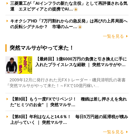
三菱重工が「AIインフラの新たな主役」として再評価される気
運 エヌビディアとの提携でAI…
キオクシアHD「7万円割れからの急反発」は再びの上昇局面へ
の反転シグナルか？ 市場のムー…
一覧を見る
突然マルサがやって来た！
【最終回】1億6000万円の負債と引き換えに手に
入れたプライスレスな経験 ｜ 突然マルサがや…
2009年12月に発行された元FXトレーダー・磯貝清明氏の著書
『突然マルサがやって来た！～FXで10億円稼い…
【第9回】もう一度FXでリベンジ！ 種銭は差し押さえを免れ
た”ヒミツのお金” ｜ 突然マルサ…
【第8回】年利はなんと14.6％！ 毎日5万円超の延滞税が積み
上がっていく ｜ 突然マルサ…
一覧を見る