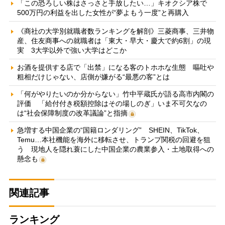
「この恐ろしい株はさっさと手放したい…」キオクシア株で
500万円の利益を出した女性が“夢よもう一度”と再購入
《商社の大学別就職者数ランキングを解剖》三菱商事、三井物
産、住友商事への就職者は「東大・早大・慶大で約6割」の現
実 3大学以外で強い大学はどこか
お酒を提供する店で「出禁」になる客のトホホな生態 嘔吐や
粗相だけじゃない、店側が嫌がる“最悪の客”とは
「何がやりたいのか分からない」竹中平蔵氏が語る高市内閣の
評価 「給付付き税額控除はその場しのぎ」いま不可欠なの
は“社会保障制度の改革議論”と指摘
急増する中国企業の“国籍ロンダリング” SHEIN、TikTok、
Temu…本社機能を海外に移転させ、トランプ関税の回避を狙
う 現地人を隠れ蓑にした中国企業の農業参入・土地取得への
懸念も
関連記事
ランキング