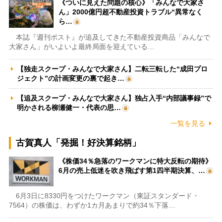
《ついに見えた問題の核心》「みんなで大家さ
ん」2000億円超不動産投資トラブル“異常なく
ら…
本誌『週刊ポスト』が追及してきた不動産投資商品「みんなで
大家さん」がいよいよ最終局面を迎えている…
【独走スクープ・みんなで大家さん】二転三転した“成田プロ
ジェクト”の計画変更の裏で起き…
【追及スクープ・みんなで大家さん】独占入手“内部議事録”で
明かされる柳瀬健一・代表の思…
一覧を見る
古賀真人「発掘！好決算銘柄」
《株価34％急落のワークマンに特大反転の期待》
6月の売上低迷を吹き飛ばす第1四半期決算、…
6月3日に8330円をつけたワークマン（東証スタンダード・
7564）の株価は、わずか1カ月あまりで約34％下落…