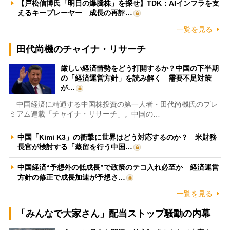
【戸松信博氏「明日の爆騰株」を探せ】TDK：AIインフラを支
えるキープレーヤー 成長の再評…
一覧を見る
田代尚機のチャイナ・リサーチ
厳しい経済情勢をどう打開するか？中国の下半期
の「経済運営方針」を読み解く 需要不足対策
が…
中国経済に精通する中国株投資の第一人者・田代尚機氏のプレ
ミアム連載「チャイナ・リサーチ」。中国の…
中国「Kimi K3」の衝撃に世界はどう対応するのか？ 米財務
長官が検討する「蒸留を行う中国…
中国経済“予想外の低成長”で政策のテコ入れ必至か 経済運営
方針の修正で成長加速が予想さ…
一覧を見る
「みんなで大家さん」配当ストップ騒動の内幕