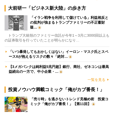
大前研一「ビジネス新大陸」の歩き方
「イラン戦争を利用して儲けている」利益相反と
の批判が強まるトランプファミリーの不正蓄財
疑…
トランプ大統領のファミリー信託が今年1～3月に3000回以上も
の証券取引を行っていたことが明らかになり…
「いつ暴発してもおかしくはない」イーロン・マスク氏とスペ
ースXが抱えるリスクの数々「絶対…
【3メガバンクは純利益5兆円超】銀行、商社、ゼネコンは最高
益続出の一方で、中小企業・…
一覧を見る
投資ノウハウ満載コミック「俺がカブ番長！」
「売り時」を逃さないトレンド見極め術 投資コ
ミック「俺がカブ番長！」【第11回】