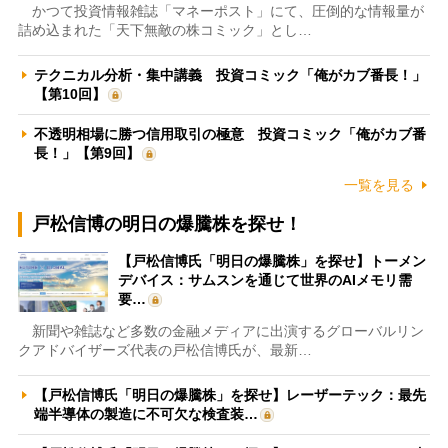
かつて投資情報雑誌「マネーポスト」にて、圧倒的な情報量が
詰め込まれた「天下無敵の株コミック」とし…
テクニカル分析・集中講義 投資コミック「俺がカブ番長！」
【第10回】
不透明相場に勝つ信用取引の極意 投資コミック「俺がカブ番
長！」【第9回】
一覧を見る
戸松信博の明日の爆騰株を探せ！
【戸松信博氏「明日の爆騰株」を探せ】トーメン
デバイス：サムスンを通じて世界のAIメモリ需
要…
新聞や雑誌など多数の金融メディアに出演するグローバルリン
クアドバイザーズ代表の戸松信博氏が、最新…
【戸松信博氏「明日の爆騰株」を探せ】レーザーテック：最先
端半導体の製造に不可欠な検査装…