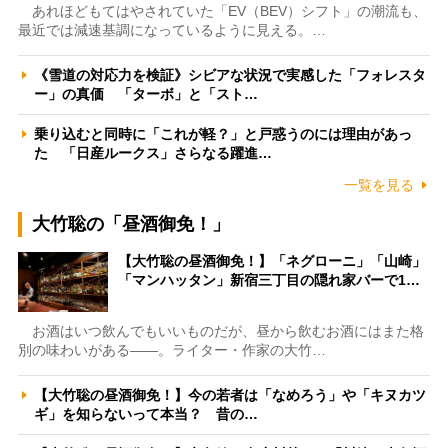
あれほどもてはやされていた「EV（BEV）シフト」の潮流も、
最近では減速基調になっているように見える。…
《雪道の対応力を検証》シビアな状況で実感した「フォレスタ
ー」の真価 「ターボ」と「スト…
乗り込むと同時に「これが軽？」と戸惑うのには理由があっ
た 「日産ルークス」さらなる躍進…
一覧を見る
大竹聡の「昼酒御免！」
【大竹聡の昼酒御免！】「ネグローニ」「山崎」
「マンハッタン」新宿三丁目の隠れ家バーで1…
お酒はいつ飲んでもいいものだが、昼から飲むお酒にはまた格
別の味わいがある――。ライター・作家の大竹…
【大竹聡の昼酒御免！】今の若者は「なめろう」や「キヌカツ
ギ」を知らないって本当？ 昔の…