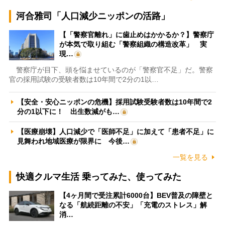
河合雅司「人口減少ニッポンの活路」
【「警察官離れ」に歯止めはかかるか？】警察庁
が本気で取り組む「警察組織の構造改革」 実
現…
警察庁が目下、頭を悩ませているのが「警察官不足」だ。警察
官の採用試験の受験者数は10年間で2分の1以…
【安全・安心ニッポンの危機】採用試験受験者数は10年間で2
分の1以下に！ 出生数減がも…
【医療崩壊】人口減少で「医師不足」に加えて「患者不足」に
見舞われ地域医療が限界に 今後…
一覧を見る
快適クルマ生活 乗ってみた、使ってみた
【4ヶ月間で受注累計6000台】BEV普及の障壁と
なる「航続距離の不安」「充電のストレス」解
消…