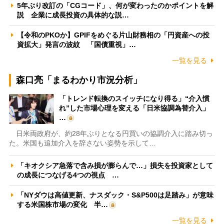
5年ぶり改訂の「CGコード」、何が変わったのかポイントを解
説 企業に成長投資の具体的な説…
【令和のPKOか】GPIFをめぐる片山財務相の「円資産への投
資拡大」発言の波紋 「国債重視」…
一覧を見る
森口亮「まるわかり市況分析」
「トレンド転換のスイッチになり得る」“介入慣
れ”した市場心理を変える「日米協調為替介入」
…
日米両政府が、約28年ぶりとなる円買いの協調介入に踏み切っ
た。米国も追加介入を辞さない姿勢を示して…
「キオクシア急落で含み損が膨らんで…」損失を投資家として
の成長につなげる4つの視点 …
「NYダウは高値更新、ナスダック・S&P500は足踏み」が意味
する米国株市場の変化 半…
一覧を見る