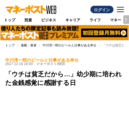
ログイン
トップ
投資
ビジネス
キャリア
ライフ
マネー
トップ
連載・著者
中川淳一郎のビールと仕事がある幸せ
「ウチは貧乏だか
中川淳一郎のビールと仕事がある幸せ
2017.12.16 16:00
マネーポストWEB
「ウチは貧乏だから…」幼少期に培われ
た金銭感覚に感謝する日
Loaded
:
100.00%
/
Unmute