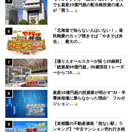
5
でも資産10億円超の配当株投資の達人
が「買う…
「北海道で知らない人はいない！」道
6
民熱愛のカップ焼きそば「やきそば弁
当」、最大の…
【億り人オールスターが狙う20銘柄】
7
「総資産69億円超」90歳現役トレーダ
ーから“10…
資産10億円超の投資家が明かす“AI・半
8
導体相場に乗らなかった理由” フルポ
ジション…
【首都圏の不動産価格「危ない駅」ラ
9
ンキング】“中古マンション売れ行き鈍