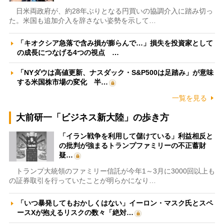
日米両政府が、約28年ぶりとなる円買いの協調介入に踏み切っ
た。米国も追加介入を辞さない姿勢を示して…
「キオクシア急落で含み損が膨らんで…」損失を投資家として
の成長につなげる4つの視点 …
「NYダウは高値更新、ナスダック・S&P500は足踏み」が意味
する米国株市場の変化 半…
一覧を見る
大前研一「ビジネス新大陸」の歩き方
「イラン戦争を利用して儲けている」利益相反と
の批判が強まるトランプファミリーの不正蓄財
疑…
トランプ大統領のファミリー信託が今年1～3月に3000回以上も
の証券取引を行っていたことが明らかになり…
「いつ暴発してもおかしくはない」イーロン・マスク氏とスペ
ースXが抱えるリスクの数々「絶対…