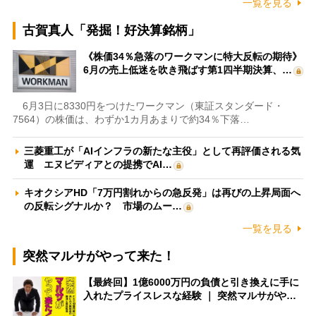
一覧を見る
古賀真人「発掘！好決算銘柄」
《株価34％急落のワークマンに特大反転の期待》
6月の売上低迷を吹き飛ばす第1四半期決算、…
6月3日に8330円をつけたワークマン（東証スタンダード・
7564）の株価は、わずか1カ月あまりで約34％下落…
三菱重工が「AIインフラの新たな主役」として再評価される気
運 エヌビディアとの提携でAI…
キオクシアHD「7万円割れからの急反発」は再びの上昇局面へ
の反転シグナルか？ 市場のムー…
一覧を見る
突然マルサがやって来た！
【最終回】1億6000万円の負債と引き換えに手に
入れたプライスレスな経験 ｜ 突然マルサがや…