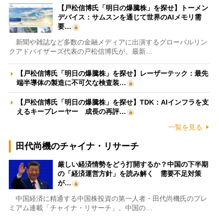
【戸松信博氏「明日の爆騰株」を探せ】トーメン
デバイス：サムスンを通じて世界のAIメモリ需
要…
新聞や雑誌など多数の金融メディアに出演するグローバルリン
クアドバイザーズ代表の戸松信博氏が、最新…
【戸松信博氏「明日の爆騰株」を探せ】レーザーテック：最先
端半導体の製造に不可欠な検査装…
【戸松信博氏「明日の爆騰株」を探せ】TDK：AIインフラを支
えるキープレーヤー 成長の再評…
一覧を見る
田代尚機のチャイナ・リサーチ
厳しい経済情勢をどう打開するか？中国の下半期
の「経済運営方針」を読み解く 需要不足対策
が…
中国経済に精通する中国株投資の第一人者・田代尚機氏のプレ
ミアム連載「チャイナ・リサーチ」。中国の…