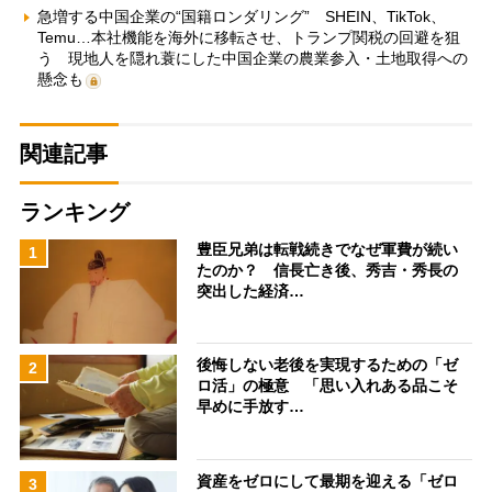
急増する中国企業の“国籍ロンダリング” SHEIN、TikTok、
Temu…本社機能を海外に移転させ、トランプ関税の回避を狙
う 現地人を隠れ蓑にした中国企業の農業参入・土地取得への
懸念も
関連記事
ランキング
豊臣兄弟は転戦続きでなぜ軍費が続い
1
たのか？ 信長亡き後、秀吉・秀長の
突出した経済…
後悔しない老後を実現するための「ゼ
2
ロ活」の極意 「思い入れある品こそ
早めに手放す…
資産をゼロにして最期を迎える「ゼロ
3