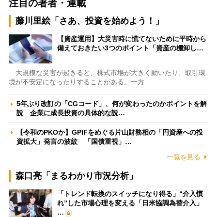
注目の著者・連載
藤川里絵「さあ、投資を始めよう！」
【資産運用】大災害時に慌てないために平時から
備えておきたい3つのポイント「資産の棚卸し…
大規模な災害が起きると、株式市場が大きく動いたり、取引環
境が不安定になったりすることがある。一方…
5年ぶり改訂の「CGコード」、何が変わったのかポイントを解
説 企業に成長投資の具体的な説…
【令和のPKOか】GPIFをめぐる片山財務相の「円資産への投
資拡大」発言の波紋 「国債重視」…
一覧を見る
森口亮「まるわかり市況分析」
「トレンド転換のスイッチになり得る」“介入慣
れ”した市場心理を変える「日米協調為替介入」
…