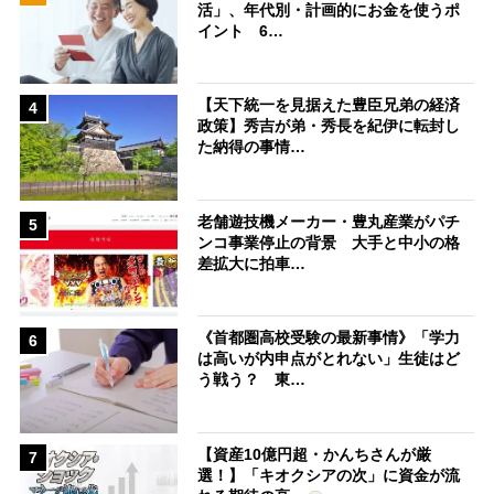
活」、年代別・計画的にお金を使うポ
イント 6…
【天下統一を見据えた豊臣兄弟の経済
4
政策】秀吉が弟・秀長を紀伊に転封し
た納得の事情…
老舗遊技機メーカー・豊丸産業がパチ
5
ンコ事業停止の背景 大手と中小の格
差拡大に拍車…
《首都圏高校受験の最新事情》「学力
6
は高いが内申点がとれない」生徒はど
う戦う？ 東…
【資産10億円超・かんちさんが厳
7
選！】「キオクシアの次」に資金が流