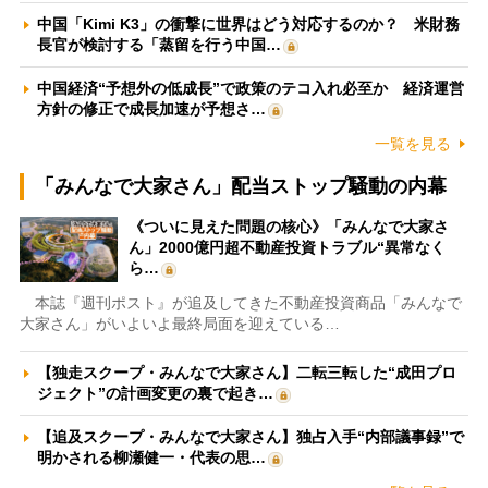
中国「Kimi K3」の衝撃に世界はどう対応するのか？ 米財務
長官が検討する「蒸留を行う中国…
中国経済“予想外の低成長”で政策のテコ入れ必至か 経済運営
方針の修正で成長加速が予想さ…
一覧を見る
「みんなで大家さん」配当ストップ騒動の内幕
《ついに見えた問題の核心》「みんなで大家さ
ん」2000億円超不動産投資トラブル“異常なく
ら…
本誌『週刊ポスト』が追及してきた不動産投資商品「みんなで
大家さん」がいよいよ最終局面を迎えている…
【独走スクープ・みんなで大家さん】二転三転した“成田プロ
ジェクト”の計画変更の裏で起き…
【追及スクープ・みんなで大家さん】独占入手“内部議事録”で
明かされる柳瀬健一・代表の思…