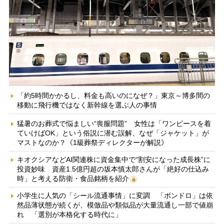
「約5時間かかるし、料金も高いのになぜ？」東京～博多間の
移動に飛行機ではなく新幹線を選ぶ人の事情
猛暑のお葬式で悩ましい“喪服問題” 女性は「ワンピースを着
ていけばOK」という俗説に潜む誤解、なぜ「ジャケット」が
マストなのか？《1級葬祭ディレクターが解説》
キオクシアなどAI関連株に資金集中で“割安になった成長株”に
投資妙味 資産1.5億円超の坂本慎太郎さんが「絶好の仕込み
時」と考える防衛・食品銘柄を紹介
小学生に人気の「シール流通事情」に変調 「ボンドロ」は依
然品薄状態が続くが、模倣品や類似品が大量流通し一部で値崩
れ 「選別が本格化する時代に」