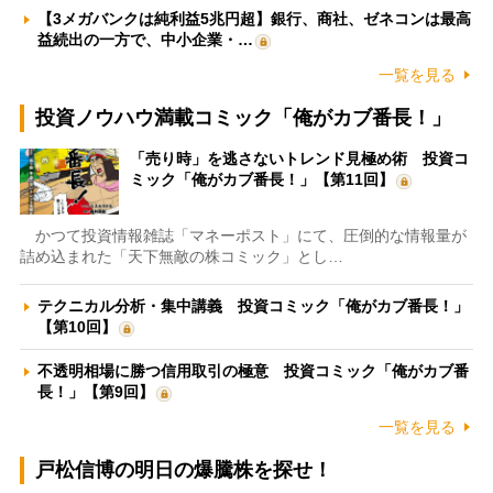
【3メガバンクは純利益5兆円超】銀行、商社、ゼネコンは最高
益続出の一方で、中小企業・…
一覧を見る
投資ノウハウ満載コミック「俺がカブ番長！」
「売り時」を逃さないトレンド見極め術 投資コ
ミック「俺がカブ番長！」【第11回】
かつて投資情報雑誌「マネーポスト」にて、圧倒的な情報量が
詰め込まれた「天下無敵の株コミック」とし…
テクニカル分析・集中講義 投資コミック「俺がカブ番長！」
【第10回】
不透明相場に勝つ信用取引の極意 投資コミック「俺がカブ番
長！」【第9回】
一覧を見る
戸松信博の明日の爆騰株を探せ！