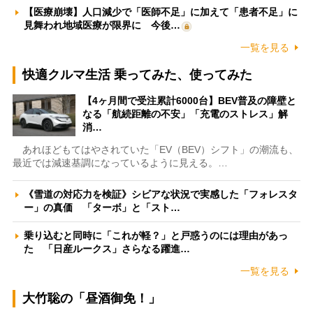
【医療崩壊】人口減少で「医師不足」に加えて「患者不足」に
見舞われ地域医療が限界に 今後…
一覧を見る
快適クルマ生活 乗ってみた、使ってみた
【4ヶ月間で受注累計6000台】BEV普及の障壁と
なる「航続距離の不安」「充電のストレス」解
消…
あれほどもてはやされていた「EV（BEV）シフト」の潮流も、
最近では減速基調になっているように見える。…
《雪道の対応力を検証》シビアな状況で実感した「フォレスタ
ー」の真価 「ターボ」と「スト…
乗り込むと同時に「これが軽？」と戸惑うのには理由があっ
た 「日産ルークス」さらなる躍進…
一覧を見る
大竹聡の「昼酒御免！」