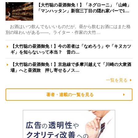
【大竹聡の昼酒御免！】「ネグローニ」「山崎」
「マンハッタン」新宿三丁目の隠れ家バーで1…
お酒はいつ飲んでもいいものだが、昼から飲むお酒にはまた格
別の味わいがある――。ライター・作家の大竹…
【大竹聡の昼酒御免！】今の若者は「なめろう」や「キヌカツ
ギ」を知らないって本当？ 昔の…
【大竹聡の昼酒御免！】京急線で多摩川越えて「川崎の大衆酒
場」へと昼酒旅 押し寄せるノス…
一覧を見る
著者・連載の一覧を見る