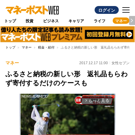
ログイン
トップ
投資
ビジネス
キャリア
ライフ
マネー
トップ
マネー
税金・給付
ふるさと納税の新しい形 返礼品もらわず寄付す
マネー
2017.12.17 11:00
女性セブン
ふるさと納税の新しい形 返礼品もらわ
ず寄付するだけのケースも
もっと見る
arrow_forward_ios