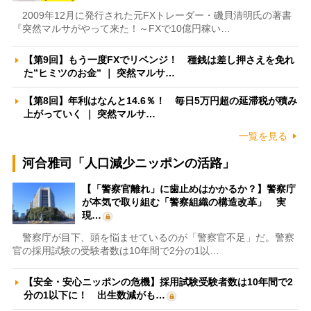
2009年12月に発行された元FXトレーダー・磯貝清明氏の著書
『突然マルサがやって来た！～FXで10億円稼い…
【第9回】もう一度FXでリベンジ！ 種銭は差し押さえを免れ
た”ヒミツのお金” ｜ 突然マルサ…
【第8回】年利はなんと14.6％！ 毎日5万円超の延滞税が積み
上がっていく ｜ 突然マルサ…
一覧を見る
河合雅司「人口減少ニッポンの活路」
【「警察官離れ」に歯止めはかかるか？】警察庁
が本気で取り組む「警察組織の構造改革」 実
現…
警察庁が目下、頭を悩ませているのが「警察官不足」だ。警察
官の採用試験の受験者数は10年間で2分の1以…
【安全・安心ニッポンの危機】採用試験受験者数は10年間で2
分の1以下に！ 出生数減がも…