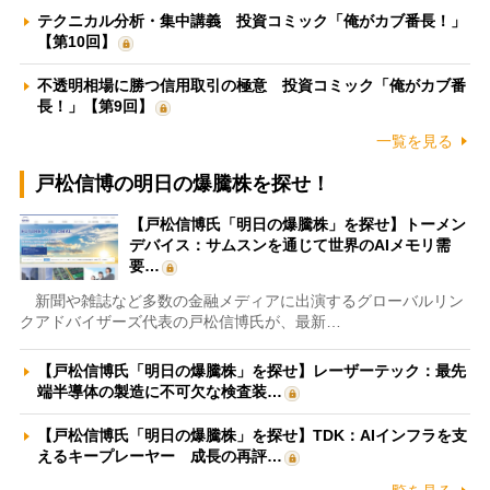
テクニカル分析・集中講義 投資コミック「俺がカブ番長！」
【第10回】
不透明相場に勝つ信用取引の極意 投資コミック「俺がカブ番
長！」【第9回】
一覧を見る
戸松信博の明日の爆騰株を探せ！
【戸松信博氏「明日の爆騰株」を探せ】トーメン
デバイス：サムスンを通じて世界のAIメモリ需
要…
新聞や雑誌など多数の金融メディアに出演するグローバルリン
クアドバイザーズ代表の戸松信博氏が、最新…
【戸松信博氏「明日の爆騰株」を探せ】レーザーテック：最先
端半導体の製造に不可欠な検査装…
【戸松信博氏「明日の爆騰株」を探せ】TDK：AIインフラを支
えるキープレーヤー 成長の再評…