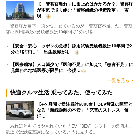
【「警察官離れ」に歯止めはかかるか？】警察庁
が本気で取り組む「警察組織の構造改革」 実
現…
警察庁が目下、頭を悩ませているのが「警察官不足」だ。警察
官の採用試験の受験者数は10年間で2分の1以…
【安全・安心ニッポンの危機】採用試験受験者数は10年間で2
分の1以下に！ 出生数減がも…
【医療崩壊】人口減少で「医師不足」に加えて「患者不足」に
見舞われ地域医療が限界に 今後…
一覧を見る
快適クルマ生活 乗ってみた、使ってみた
【4ヶ月間で受注累計6000台】BEV普及の障壁と
なる「航続距離の不安」「充電のストレス」解
消…
あれほどもてはやされていた「EV（BEV）シフト」の潮流も、
最近では減速基調になっているように見える。…