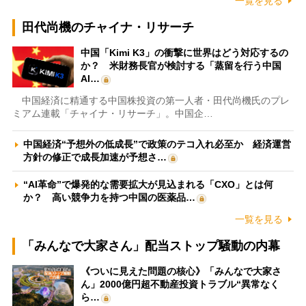
一覧を見る
田代尚機のチャイナ・リサーチ
中国「Kimi K3」の衝撃に世界はどう対応するの
か？ 米財務長官が検討する「蒸留を行う中国
AI…
中国経済に精通する中国株投資の第一人者・田代尚機氏のプレ
ミアム連載「チャイナ・リサーチ」。中国企…
中国経済“予想外の低成長”で政策のテコ入れ必至か 経済運営
方針の修正で成長加速が予想さ…
“AI革命”で爆発的な需要拡大が見込まれる「CXO」とは何
か？ 高い競争力を持つ中国の医薬品…
一覧を見る
「みんなで大家さん」配当ストップ騒動の内幕
《ついに見えた問題の核心》「みんなで大家さ
ん」2000億円超不動産投資トラブル“異常なく
ら…