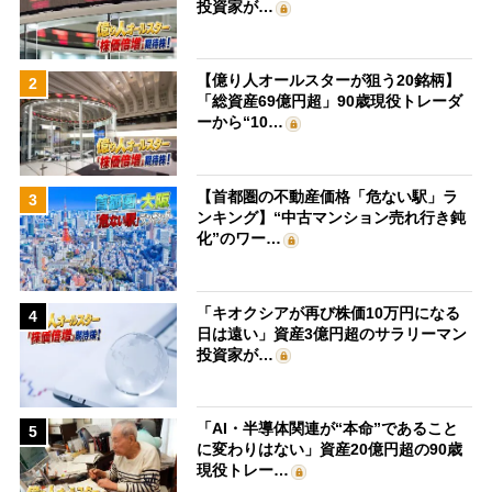
投資家が…
【億り人オールスターが狙う20銘柄】
2
「総資産69億円超」90歳現役トレーダ
ーから“10…
【首都圏の不動産価格「危ない駅」ラ
3
ンキング】“中古マンション売れ行き鈍
化”のワー…
「キオクシアが再び株価10万円になる
4
日は遠い」資産3億円超のサラリーマン
投資家が…
「AI・半導体関連が“本命”であること
5
に変わりはない」資産20億円超の90歳
現役トレー…