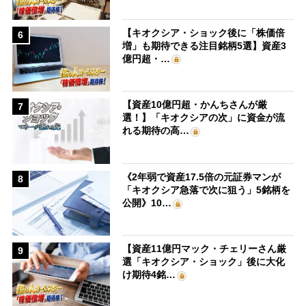
【キオクシア・ショック後に「株価倍
6
増」も期待できる注目銘柄5選】資産3
億円超・…
【資産10億円超・かんちさんが厳
7
選！】「キオクシアの次」に資金が流
れる期待の高…
《2年弱で資産17.5倍の元証券マンが
8
「キオクシア急落で次に狙う」5銘柄を
公開》10…
【資産11億円マック・チェリーさん厳
9
選「キオクシア・ショック」後に大化
け期待4銘…