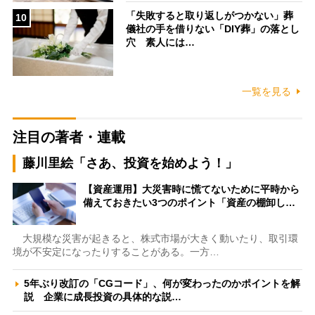
「失敗すると取り返しがつかない」葬
10
儀社の手を借りない「DIY葬」の落とし
穴 素人には…
一覧を見る
注目の著者・連載
藤川里絵「さあ、投資を始めよう！」
【資産運用】大災害時に慌てないために平時から
備えておきたい3つのポイント「資産の棚卸し…
大規模な災害が起きると、株式市場が大きく動いたり、取引環
境が不安定になったりすることがある。一方…
5年ぶり改訂の「CGコード」、何が変わったのかポイントを解
説 企業に成長投資の具体的な説…