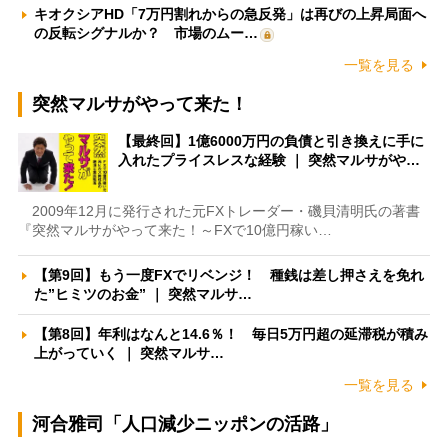
キオクシアHD「7万円割れからの急反発」は再びの上昇局面へ
の反転シグナルか？ 市場のムー…
一覧を見る
突然マルサがやって来た！
【最終回】1億6000万円の負債と引き換えに手に
入れたプライスレスな経験 ｜ 突然マルサがや…
2009年12月に発行された元FXトレーダー・磯貝清明氏の著書
『突然マルサがやって来た！～FXで10億円稼い…
【第9回】もう一度FXでリベンジ！ 種銭は差し押さえを免れ
た”ヒミツのお金” ｜ 突然マルサ…
【第8回】年利はなんと14.6％！ 毎日5万円超の延滞税が積み
上がっていく ｜ 突然マルサ…
一覧を見る
河合雅司「人口減少ニッポンの活路」