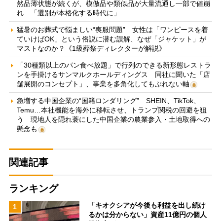
然品薄状態が続くが、模倣品や類似品が大量流通し一部で値崩
れ 「選別が本格化する時代に」
猛暑のお葬式で悩ましい“喪服問題” 女性は「ワンピースを着
ていけばOK」という俗説に潜む誤解、なぜ「ジャケット」が
マストなのか？《1級葬祭ディレクターが解説》
「30種類以上のパン食べ放題」で行列のできる新形態レストラ
ンを手掛けるサンマルクホールディングス 同社に聞いた「店
舗展開のコンセプト」、事業を多角化してもぶれない軸
急増する中国企業の“国籍ロンダリング” SHEIN、TikTok、
Temu…本社機能を海外に移転させ、トランプ関税の回避を狙
う 現地人を隠れ蓑にした中国企業の農業参入・土地取得への
懸念も
関連記事
ランキング
「キオクシアが今後も利益を出し続け
1
るかは分からない」資産11億円の個人