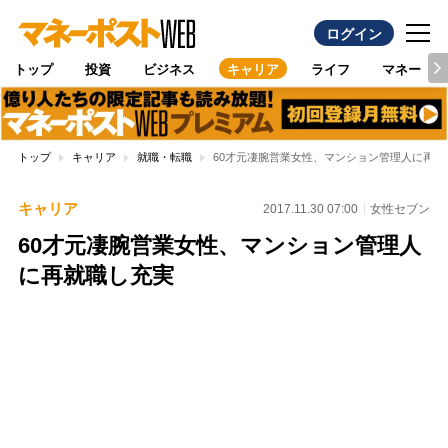
ログイン
トップ
投資
ビジネス
キャリア
ライフ
マネー
トップ
キャリア
就職・転職
60才元凄腕営業女性、マンション管理人に再就
キャリア
2017.11.30 07:00
女性セブン
60才元凄腕営業女性、マンション管理人
に再就職し充実
Loaded
:
100.00%
/
Unmute