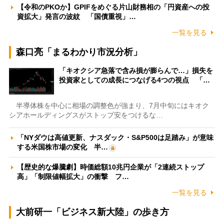
【令和のPKOか】GPIFをめぐる片山財務相の「円資産への投
資拡大」発言の波紋 「国債重視」…
一覧を見る
森口亮「まるわかり市況分析」
「キオクシア急落で含み損が膨らんで…」損失を
投資家としての成長につなげる4つの視点 「…
半導体株を中心に相場の調整色が強まり、7月中旬にはキオク
シアホールディングスがストップ安をつけるな…
「NYダウは高値更新、ナスダック・S&P500は足踏み」が意味
する米国株市場の変化 半…
【歴史的な爆騰劇】時価総額10兆円企業が「2連続ストップ
高」「制限値幅拡大」の衝撃 フ…
一覧を見る
大前研一「ビジネス新大陸」の歩き方