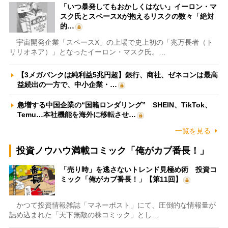
「いつ暴発してもおかしくはない」イーロン・マ
スク氏とスペースXが抱えるリスクの数々「絶対
的…
宇宙開発企業「スペースX」の上場で史上初の「兆万長者（ト
リリオネア）」となったイーロン・マスク氏。…
【3メガバンクは純利益5兆円超】銀行、商社、ゼネコンは最高
益続出の一方で、中小企業・…
急増する中国企業の“国籍ロンダリング” SHEIN、TikTok、
Temu…本社機能を海外に移転させ…
一覧を見る
投資ノウハウ満載コミック「俺がカブ番長！」
「売り時」を逃さないトレンド見極め術 投資コ
ミック「俺がカブ番長！」【第11回】
かつて投資情報雑誌「マネーポスト」にて、圧倒的な情報量が
詰め込まれた「天下無敵の株コミック」とし…