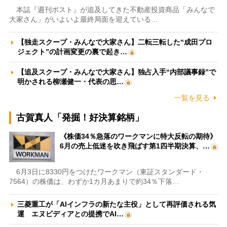
本誌『週刊ポスト』が追及してきた不動産投資商品「みんなで
大家さん」がいよいよ最終局面を迎えている…
【独走スクープ・みんなで大家さん】二転三転した“成田プロ
ジェクト”の計画変更の裏で起き…
【追及スクープ・みんなで大家さん】独占入手“内部議事録”で
明かされる柳瀬健一・代表の思…
一覧を見る
古賀真人「発掘！好決算銘柄」
《株価34％急落のワークマンに特大反転の期待》
6月の売上低迷を吹き飛ばす第1四半期決算、…
6月3日に8330円をつけたワークマン（東証スタンダード・
7564）の株価は、わずか1カ月あまりで約34％下落…
三菱重工が「AIインフラの新たな主役」として再評価される気
運 エヌビディアとの提携でAI…