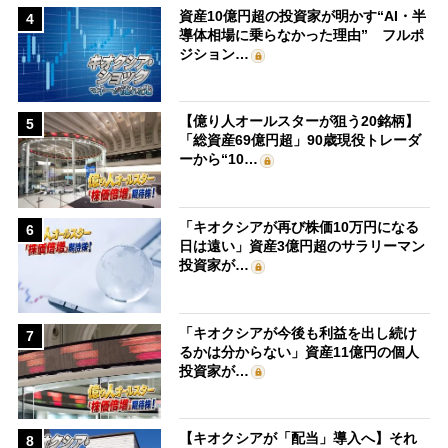
資産10億円超の投資家が明かす“AI・半
4
導体相場に乗らなかった理由” フルポ
ジション…
【億り人オールスターが狙う20銘柄】
5
「総資産69億円超」90歳現役トレーダ
ーから“10…
「キオクシアが再び株価10万円になる
6
日は遠い」資産3億円超のサラリーマン
投資家が…
「キオクシアが今後も利益を出し続け
7
るかは分からない」資産11億円の個人
投資家が…
【キオクシアが「配当」導入へ】それ
8