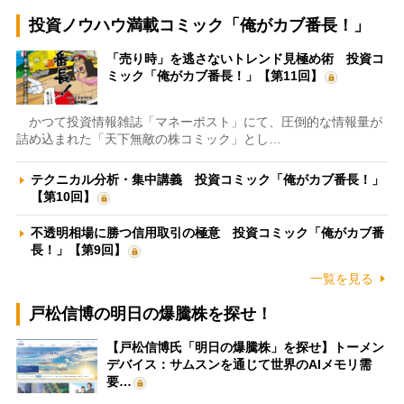
投資ノウハウ満載コミック「俺がカブ番長！」
「売り時」を逃さないトレンド見極め術 投資コ
ミック「俺がカブ番長！」【第11回】
かつて投資情報雑誌「マネーポスト」にて、圧倒的な情報量が
詰め込まれた「天下無敵の株コミック」とし…
テクニカル分析・集中講義 投資コミック「俺がカブ番長！」
【第10回】
不透明相場に勝つ信用取引の極意 投資コミック「俺がカブ番
長！」【第9回】
一覧を見る
戸松信博の明日の爆騰株を探せ！
【戸松信博氏「明日の爆騰株」を探せ】トーメン
デバイス：サムスンを通じて世界のAIメモリ需
要…