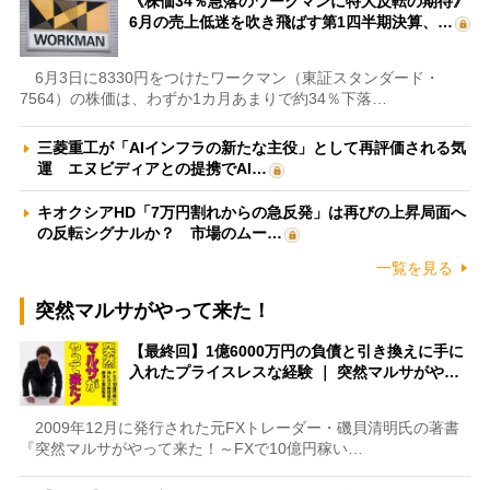
《株価34％急落のワークマンに特大反転の期待》
6月の売上低迷を吹き飛ばす第1四半期決算、…
6月3日に8330円をつけたワークマン（東証スタンダード・
7564）の株価は、わずか1カ月あまりで約34％下落…
三菱重工が「AIインフラの新たな主役」として再評価される気
運 エヌビディアとの提携でAI…
キオクシアHD「7万円割れからの急反発」は再びの上昇局面へ
の反転シグナルか？ 市場のムー…
一覧を見る
突然マルサがやって来た！
【最終回】1億6000万円の負債と引き換えに手に
入れたプライスレスな経験 ｜ 突然マルサがや…
2009年12月に発行された元FXトレーダー・磯貝清明氏の著書
『突然マルサがやって来た！～FXで10億円稼い…