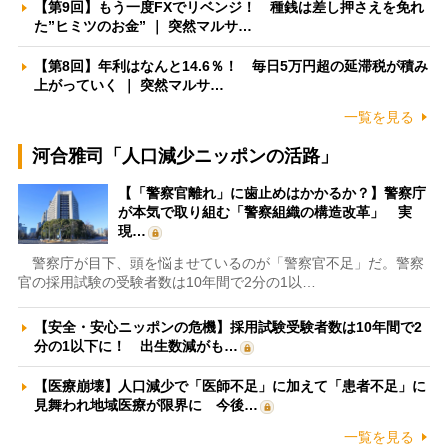
【第9回】もう一度FXでリベンジ！ 種銭は差し押さえを免れ
た”ヒミツのお金” ｜ 突然マルサ…
【第8回】年利はなんと14.6％！ 毎日5万円超の延滞税が積み
上がっていく ｜ 突然マルサ…
一覧を見る
河合雅司「人口減少ニッポンの活路」
【「警察官離れ」に歯止めはかかるか？】警察庁
が本気で取り組む「警察組織の構造改革」 実
現…
警察庁が目下、頭を悩ませているのが「警察官不足」だ。警察
官の採用試験の受験者数は10年間で2分の1以…
【安全・安心ニッポンの危機】採用試験受験者数は10年間で2
分の1以下に！ 出生数減がも…
【医療崩壊】人口減少で「医師不足」に加えて「患者不足」に
見舞われ地域医療が限界に 今後…
一覧を見る