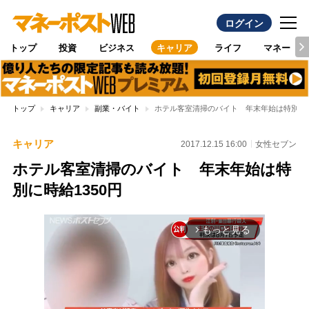
ログイン
トップ
投資
ビジネス
キャリア
ライフ
マネー
トップ
キャリア
副業・バイト
ホテル客室清掃のバイト 年末年始は特別に時
キャリア
2017.12.15 16:00
女性セブン
ホテル客室清掃のバイト 年末年始は特
別に時給1350円
もっと見る
arrow_forward_ios