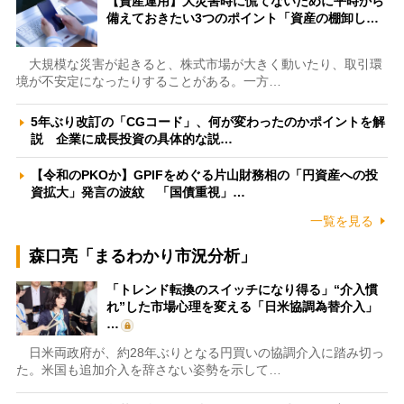
【資産運用】大災害時に慌てないために平時から
備えておきたい3つのポイント「資産の棚卸し…
大規模な災害が起きると、株式市場が大きく動いたり、取引環
境が不安定になったりすることがある。一方…
5年ぶり改訂の「CGコード」、何が変わったのかポイントを解
説 企業に成長投資の具体的な説…
【令和のPKOか】GPIFをめぐる片山財務相の「円資産への投
資拡大」発言の波紋 「国債重視」…
一覧を見る
森口亮「まるわかり市況分析」
「トレンド転換のスイッチになり得る」“介入慣
れ”した市場心理を変える「日米協調為替介入」
…
日米両政府が、約28年ぶりとなる円買いの協調介入に踏み切っ
た。米国も追加介入を辞さない姿勢を示して…