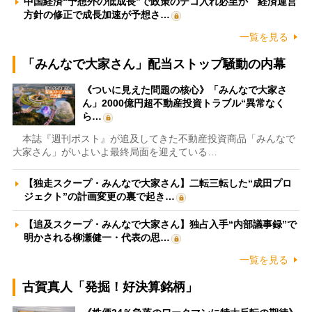
中国経済“予想外の低成長”で政策のテコ入れ必至か 経済運営
方針の修正で成長加速が予想さ…
一覧を見る
「みんなで大家さん」配当ストップ騒動の内幕
《ついに見えた問題の核心》「みんなで大家さ
ん」2000億円超不動産投資トラブル“異常なく
ら…
本誌『週刊ポスト』が追及してきた不動産投資商品「みんなで
大家さん」がいよいよ最終局面を迎えている…
【独走スクープ・みんなで大家さん】二転三転した“成田プロ
ジェクト”の計画変更の裏で起き…
【追及スクープ・みんなで大家さん】独占入手“内部議事録”で
明かされる柳瀬健一・代表の思…
一覧を見る
古賀真人「発掘！好決算銘柄」