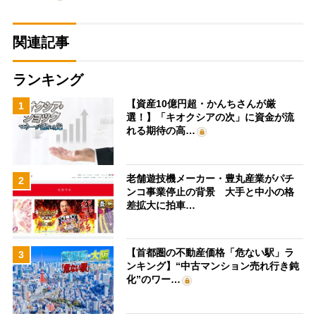
関連記事
ランキング
【資産10億円超・かんちさんが厳
1
選！】「キオクシアの次」に資金が流
れる期待の高…
老舗遊技機メーカー・豊丸産業がパチ
2
ンコ事業停止の背景 大手と中小の格
差拡大に拍車…
【首都圏の不動産価格「危ない駅」ラ
3
ンキング】“中古マンション売れ行き鈍
化”のワー…