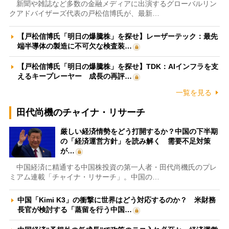
新聞や雑誌など多数の金融メディアに出演するグローバルリン
クアドバイザーズ代表の戸松信博氏が、最新…
【戸松信博氏「明日の爆騰株」を探せ】レーザーテック：最先
端半導体の製造に不可欠な検査装…
【戸松信博氏「明日の爆騰株」を探せ】TDK：AIインフラを支
えるキープレーヤー 成長の再評…
一覧を見る
田代尚機のチャイナ・リサーチ
厳しい経済情勢をどう打開するか？中国の下半期
の「経済運営方針」を読み解く 需要不足対策
が…
中国経済に精通する中国株投資の第一人者・田代尚機氏のプレ
ミアム連載「チャイナ・リサーチ」。中国の…
中国「Kimi K3」の衝撃に世界はどう対応するのか？ 米財務
長官が検討する「蒸留を行う中国…