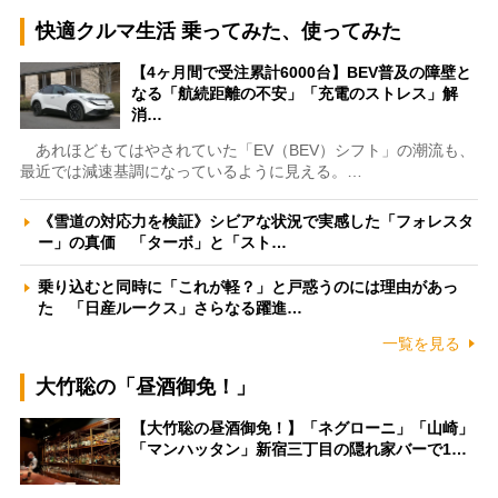
快適クルマ生活 乗ってみた、使ってみた
【4ヶ月間で受注累計6000台】BEV普及の障壁と
なる「航続距離の不安」「充電のストレス」解
消…
あれほどもてはやされていた「EV（BEV）シフト」の潮流も、
最近では減速基調になっているように見える。…
《雪道の対応力を検証》シビアな状況で実感した「フォレスタ
ー」の真価 「ターボ」と「スト…
乗り込むと同時に「これが軽？」と戸惑うのには理由があっ
た 「日産ルークス」さらなる躍進…
一覧を見る
大竹聡の「昼酒御免！」
【大竹聡の昼酒御免！】「ネグローニ」「山崎」
「マンハッタン」新宿三丁目の隠れ家バーで1…