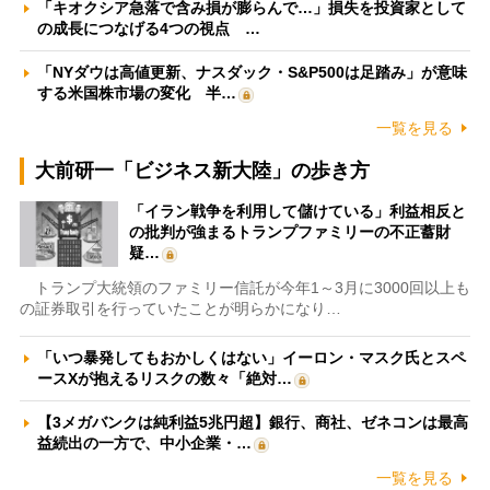
「キオクシア急落で含み損が膨らんで…」損失を投資家として
の成長につなげる4つの視点 …
「NYダウは高値更新、ナスダック・S&P500は足踏み」が意味
する米国株市場の変化 半…
一覧を見る
大前研一「ビジネス新大陸」の歩き方
「イラン戦争を利用して儲けている」利益相反と
の批判が強まるトランプファミリーの不正蓄財
疑…
トランプ大統領のファミリー信託が今年1～3月に3000回以上も
の証券取引を行っていたことが明らかになり…
「いつ暴発してもおかしくはない」イーロン・マスク氏とスペ
ースXが抱えるリスクの数々「絶対…
【3メガバンクは純利益5兆円超】銀行、商社、ゼネコンは最高
益続出の一方で、中小企業・…
一覧を見る