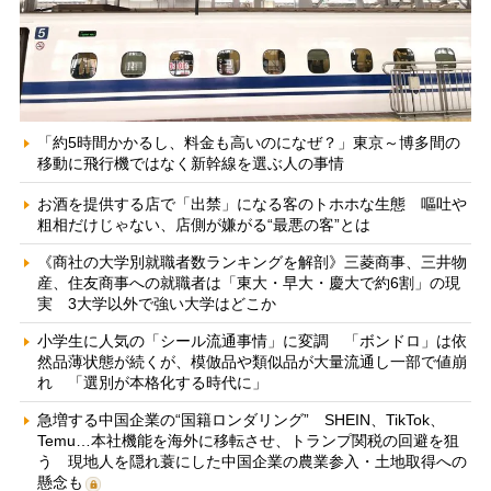
「約5時間かかるし、料金も高いのになぜ？」東京～博多間の
移動に飛行機ではなく新幹線を選ぶ人の事情
お酒を提供する店で「出禁」になる客のトホホな生態 嘔吐や
粗相だけじゃない、店側が嫌がる“最悪の客”とは
《商社の大学別就職者数ランキングを解剖》三菱商事、三井物
産、住友商事への就職者は「東大・早大・慶大で約6割」の現
実 3大学以外で強い大学はどこか
小学生に人気の「シール流通事情」に変調 「ボンドロ」は依
然品薄状態が続くが、模倣品や類似品が大量流通し一部で値崩
れ 「選別が本格化する時代に」
急増する中国企業の“国籍ロンダリング” SHEIN、TikTok、
Temu…本社機能を海外に移転させ、トランプ関税の回避を狙
う 現地人を隠れ蓑にした中国企業の農業参入・土地取得への
懸念も