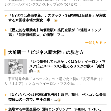
シアホールディングスがストップ安をつけるな…
「NYダウは高値更新、ナスダック・S&P500は足踏み」が意味
する米国株市場の変化 半…
【歴史的な爆騰劇】時価総額10兆円企業が「2連続ストップ
高」「制限値幅拡大」の衝撃 フ…
一覧を見る
大前研一「ビジネス新大陸」の歩き方
「いつ暴発してもおかしくはない」イーロン・マ
スク氏とスペースXが抱えるリスクの数々「絶対
的…
宇宙開発企業「スペースX」の上場で史上初の「兆万長者（ト
リリオネア）」となったイーロン・マスク氏。…
【3メガバンクは純利益5兆円超】銀行、商社、ゼネコンは最高
益続出の一方で、中小企業・…
急増する中国企業の“国籍ロンダリング” SHEIN、TikTok、