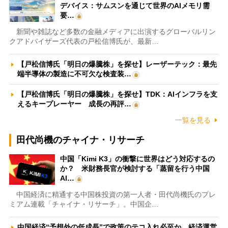
デバイス：サムスンを通じて世界のAIメモリ需
要…
新聞や雑誌など多数の金融メディアに出演するグローバルリン
クアドバイザーズ代表の戸松信博氏が、最新…
【戸松信博氏「明日の爆騰株」を探せ】レーザーテック：最先
端半導体の製造に不可欠な検査装…
【戸松信博氏「明日の爆騰株」を探せ】TDK：AIインフラを支
えるキープレーヤー 成長の再評…
一覧を見る
田代尚機のチャイナ・リサーチ
中国「Kimi K3」の衝撃に世界はどう対応するの
か？ 米財務長官が検討する「蒸留を行う中国
AI…
中国経済に精通する中国株投資の第一人者・田代尚機氏のプレ
ミアム連載「チャイナ・リサーチ」。中国企…
中国経済“予想外の低成長”で政策のテコ入れ必至か 経済運営