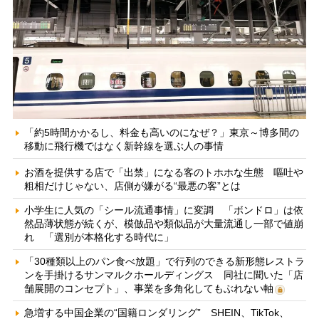
「約5時間かかるし、料金も高いのになぜ？」東京～博多間の
移動に飛行機ではなく新幹線を選ぶ人の事情
お酒を提供する店で「出禁」になる客のトホホな生態 嘔吐や
粗相だけじゃない、店側が嫌がる“最悪の客”とは
小学生に人気の「シール流通事情」に変調 「ボンドロ」は依
然品薄状態が続くが、模倣品や類似品が大量流通し一部で値崩
れ 「選別が本格化する時代に」
「30種類以上のパン食べ放題」で行列のできる新形態レストラ
ンを手掛けるサンマルクホールディングス 同社に聞いた「店
舗展開のコンセプト」、事業を多角化してもぶれない軸
急増する中国企業の“国籍ロンダリング” SHEIN、TikTok、