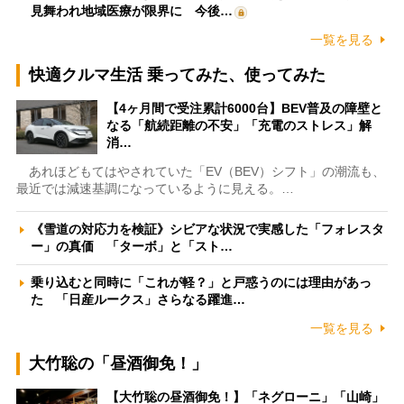
見舞われ地域医療が限界に 今後…
一覧を見る
快適クルマ生活 乗ってみた、使ってみた
【4ヶ月間で受注累計6000台】BEV普及の障壁と
なる「航続距離の不安」「充電のストレス」解
消…
あれほどもてはやされていた「EV（BEV）シフト」の潮流も、
最近では減速基調になっているように見える。…
《雪道の対応力を検証》シビアな状況で実感した「フォレスタ
ー」の真価 「ターボ」と「スト…
乗り込むと同時に「これが軽？」と戸惑うのには理由があっ
た 「日産ルークス」さらなる躍進…
一覧を見る
大竹聡の「昼酒御免！」
【大竹聡の昼酒御免！】「ネグローニ」「山崎」