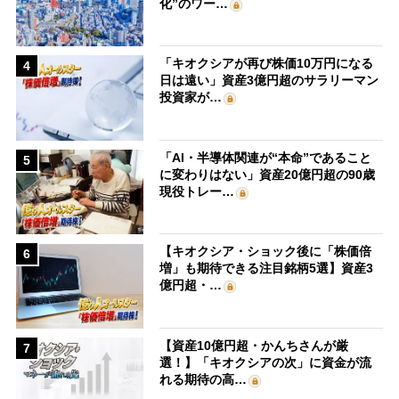
化”のワー…
「キオクシアが再び株価10万円になる
4
日は遠い」資産3億円超のサラリーマン
投資家が…
「AI・半導体関連が“本命”であること
5
に変わりはない」資産20億円超の90歳
現役トレー…
【キオクシア・ショック後に「株価倍
6
増」も期待できる注目銘柄5選】資産3
億円超・…
【資産10億円超・かんちさんが厳
7
選！】「キオクシアの次」に資金が流
れる期待の高…