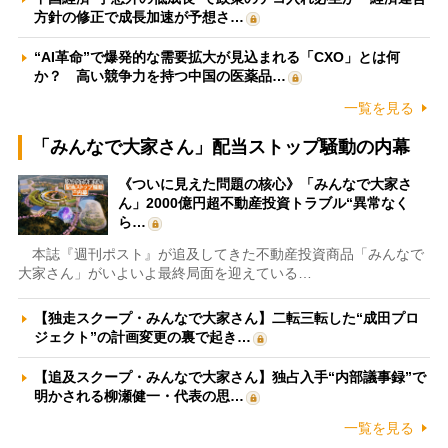
方針の修正で成長加速が予想さ…
“AI革命”で爆発的な需要拡大が見込まれる「CXO」とは何
か？ 高い競争力を持つ中国の医薬品…
一覧を見る
「みんなで大家さん」配当ストップ騒動の内幕
《ついに見えた問題の核心》「みんなで大家さ
ん」2000億円超不動産投資トラブル“異常なく
ら…
本誌『週刊ポスト』が追及してきた不動産投資商品「みんなで
大家さん」がいよいよ最終局面を迎えている…
【独走スクープ・みんなで大家さん】二転三転した“成田プロ
ジェクト”の計画変更の裏で起き…
【追及スクープ・みんなで大家さん】独占入手“内部議事録”で
明かされる柳瀬健一・代表の思…
一覧を見る