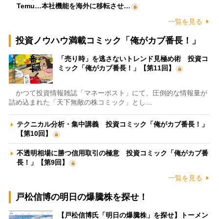
Temu…本社機能を海外に移転させ…
一覧を見る
投資ノウハウ満載コミック「俺がカブ番長！」
「売り時」を逃さないトレンド見極め術 投資コ
ミック「俺がカブ番長！」【第11回】
かつて投資情報雑誌「マネーポスト」にて、圧倒的な情報量が
詰め込まれた「天下無敵の株コミック」とし…
テクニカル分析・集中講義 投資コミック「俺がカブ番長！」
【第10回】
不透明相場に勝つ信用取引の極意 投資コミック「俺がカブ番
長！」【第9回】
一覧を見る
戸松信博の明日の爆騰株を探せ！
【戸松信博氏「明日の爆騰株」を探せ】トーメン