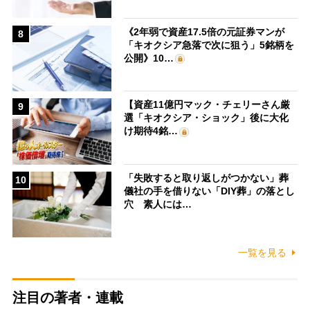
《2年弱で資産17.5倍の元証券マンが
8
「キオクシア急落で次に狙う」5銘柄を
公開》10…
【資産11億円マック・チェリーさん厳
9
選「キオクシア・ショック」後に大化
け期待4銘…
「失敗すると取り返しがつかない」葬
10
儀社の手を借りない「DIY葬」の落とし
穴 素人には…
一覧を見る
注目の著者・連載