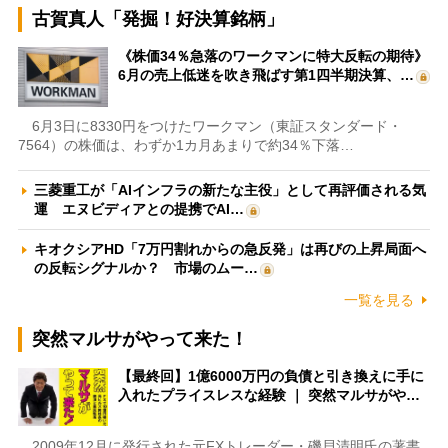
古賀真人「発掘！好決算銘柄」
《株価34％急落のワークマンに特大反転の期待》
6月の売上低迷を吹き飛ばす第1四半期決算、…
6月3日に8330円をつけたワークマン（東証スタンダード・
7564）の株価は、わずか1カ月あまりで約34％下落…
三菱重工が「AIインフラの新たな主役」として再評価される気
運 エヌビディアとの提携でAI…
キオクシアHD「7万円割れからの急反発」は再びの上昇局面へ
の反転シグナルか？ 市場のムー…
一覧を見る
突然マルサがやって来た！
【最終回】1億6000万円の負債と引き換えに手に
入れたプライスレスな経験 ｜ 突然マルサがや…
2009年12月に発行された元FXトレーダー・磯貝清明氏の著書