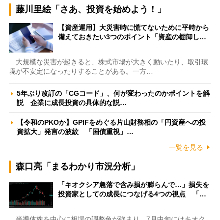
藤川里絵「さあ、投資を始めよう！」
【資産運用】大災害時に慌てないために平時から
備えておきたい3つのポイント「資産の棚卸し…
大規模な災害が起きると、株式市場が大きく動いたり、取引環
境が不安定になったりすることがある。一方…
5年ぶり改訂の「CGコード」、何が変わったのかポイントを解
説 企業に成長投資の具体的な説…
【令和のPKOか】GPIFをめぐる片山財務相の「円資産への投
資拡大」発言の波紋 「国債重視」…
一覧を見る
森口亮「まるわかり市況分析」
「キオクシア急落で含み損が膨らんで…」損失を
投資家としての成長につなげる4つの視点 「…
半導体株を中心に相場の調整色が強まり、7月中旬にはキオク