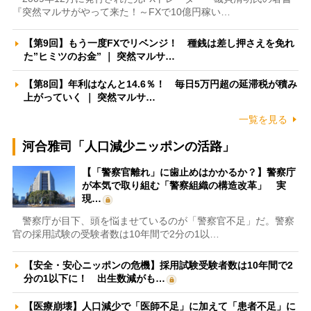
『突然マルサがやって来た！～FXで10億円稼い…
【第9回】もう一度FXでリベンジ！ 種銭は差し押さえを免れ
た”ヒミツのお金” ｜ 突然マルサ…
【第8回】年利はなんと14.6％！ 毎日5万円超の延滞税が積み
上がっていく ｜ 突然マルサ…
一覧を見る
河合雅司「人口減少ニッポンの活路」
【「警察官離れ」に歯止めはかかるか？】警察庁
が本気で取り組む「警察組織の構造改革」 実
現…
警察庁が目下、頭を悩ませているのが「警察官不足」だ。警察
官の採用試験の受験者数は10年間で2分の1以…
【安全・安心ニッポンの危機】採用試験受験者数は10年間で2
分の1以下に！ 出生数減がも…
【医療崩壊】人口減少で「医師不足」に加えて「患者不足」に