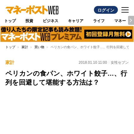
ログイン
トップ
投資
ビジネス
キャリア
ライフ
マネー
トップ
家計
買い物
ペリカンの食パン、ホワイト餃子…、行列を回避して堪
家計
2018.01.10 11:00
女性セブン
ペリカンの食パン、ホワイト餃子…、行
列を回避して堪能する方法は？
Loaded
:
100.00%
/
Unmute