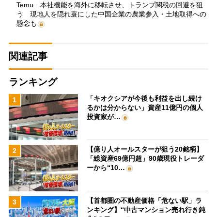
Temu…本社機能を海外に移転させ、トランプ関税の回避を狙
う 現地人を隠れ蓑にした中国企業の農業参入・土地取得への
懸念も
関連記事
ランキング
「キオクシアが今後も利益を出し続け
1
るかは分からない」資産11億円の個人
投資家が…
【億り人オールスターが狙う20銘柄】
2
「総資産69億円超」90歳現役トレーダ
ーから“10…
【首都圏の不動産価格「危ない駅」ラ
3
ンキング】“中古マンション売れ行き鈍