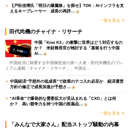
【戸松信博氏「明日の爆騰株」を探せ】TDK：AIインフラを支
えるキープレーヤー 成長の再評…
一覧を見る
田代尚機のチャイナ・リサーチ
中国「Kimi K3」の衝撃に世界はどう対応するの
か？ 米財務長官が検討する「蒸留を行う中国
AI…
中国経済に精通する中国株投資の第一人者・田代尚機氏のプレ
ミアム連載「チャイナ・リサーチ」。中国企…
中国経済“予想外の低成長”で政策のテコ入れ必至か 経済運営
方針の修正で成長加速が予想さ…
“AI革命”で爆発的な需要拡大が見込まれる「CXO」とは何
か？ 高い競争力を持つ中国の医薬品…
一覧を見る
「みんなで大家さん」配当ストップ騒動の内幕