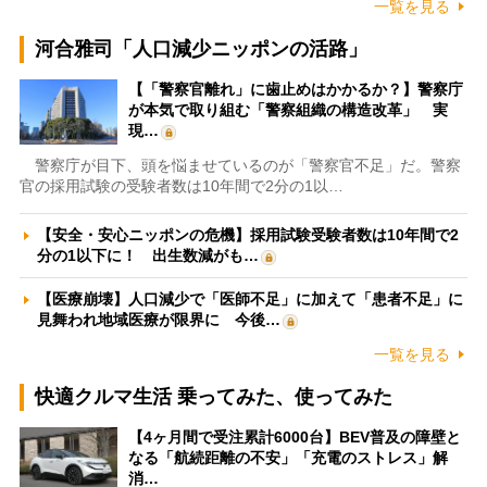
一覧を見る
河合雅司「人口減少ニッポンの活路」
【「警察官離れ」に歯止めはかかるか？】警察庁
が本気で取り組む「警察組織の構造改革」 実
現…
警察庁が目下、頭を悩ませているのが「警察官不足」だ。警察
官の採用試験の受験者数は10年間で2分の1以…
【安全・安心ニッポンの危機】採用試験受験者数は10年間で2
分の1以下に！ 出生数減がも…
【医療崩壊】人口減少で「医師不足」に加えて「患者不足」に
見舞われ地域医療が限界に 今後…
一覧を見る
快適クルマ生活 乗ってみた、使ってみた
【4ヶ月間で受注累計6000台】BEV普及の障壁と
なる「航続距離の不安」「充電のストレス」解
消…