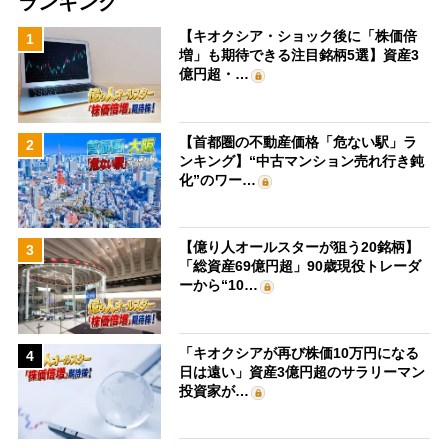
ランキング
【キオクシア・ショック後に「株価倍
1
増」も期待できる注目銘柄5選】資産3
億円超・…
【首都圏の不動産価格「危ない駅」ラ
2
ンキング】“中古マンション売れ行き鈍
化”のワー…
【億り人オールスターが狙う20銘柄】
3
「総資産69億円超」90歳現役トレーダ
ーから“10…
「キオクシアが再び株価10万円になる
4
日は遠い」資産3億円超のサラリーマン
投資家が…