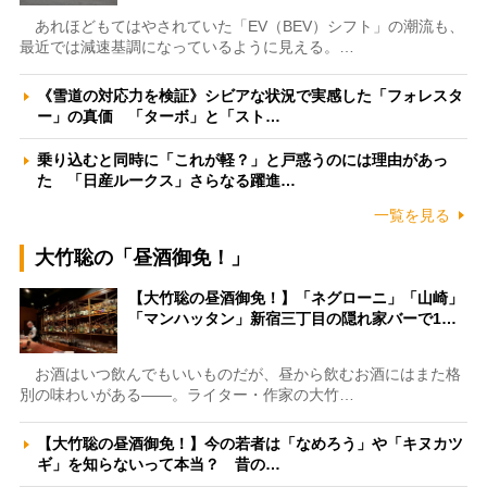
あれほどもてはやされていた「EV（BEV）シフト」の潮流も、
最近では減速基調になっているように見える。…
《雪道の対応力を検証》シビアな状況で実感した「フォレスタ
ー」の真価 「ターボ」と「スト…
乗り込むと同時に「これが軽？」と戸惑うのには理由があっ
た 「日産ルークス」さらなる躍進…
一覧を見る
大竹聡の「昼酒御免！」
【大竹聡の昼酒御免！】「ネグローニ」「山崎」
「マンハッタン」新宿三丁目の隠れ家バーで1…
お酒はいつ飲んでもいいものだが、昼から飲むお酒にはまた格
別の味わいがある――。ライター・作家の大竹…
【大竹聡の昼酒御免！】今の若者は「なめろう」や「キヌカツ
ギ」を知らないって本当？ 昔の…