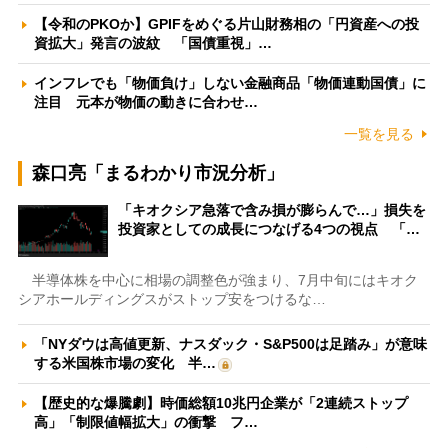
【令和のPKOか】GPIFをめぐる片山財務相の「円資産への投
資拡大」発言の波紋 「国債重視」…
インフレでも「物価負け」しない金融商品「物価連動国債」に
注目 元本が物価の動きに合わせ…
一覧を見る
森口亮「まるわかり市況分析」
「キオクシア急落で含み損が膨らんで…」損失を
投資家としての成長につなげる4つの視点 「…
半導体株を中心に相場の調整色が強まり、7月中旬にはキオク
シアホールディングスがストップ安をつけるな…
「NYダウは高値更新、ナスダック・S&P500は足踏み」が意味
する米国株市場の変化 半…
【歴史的な爆騰劇】時価総額10兆円企業が「2連続ストップ
高」「制限値幅拡大」の衝撃 フ…