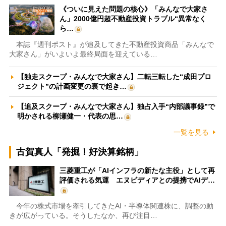
《ついに見えた問題の核心》「みんなで大家さ
ん」2000億円超不動産投資トラブル“異常なく
ら…
本誌『週刊ポスト』が追及してきた不動産投資商品「みんなで
大家さん」がいよいよ最終局面を迎えている…
【独走スクープ・みんなで大家さん】二転三転した“成田プロ
ジェクト”の計画変更の裏で起き…
【追及スクープ・みんなで大家さん】独占入手“内部議事録”で
明かされる柳瀬健一・代表の思…
一覧を見る
古賀真人「発掘！好決算銘柄」
三菱重工が「AIインフラの新たな主役」として再
評価される気運 エヌビディアとの提携でAIデ…
今年の株式市場を牽引してきたAI・半導体関連株に、調整の動
きが広がっている。そうしたなか、再び注目…