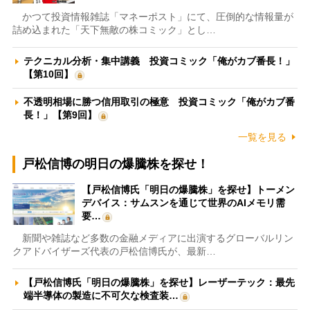
かつて投資情報雑誌「マネーポスト」にて、圧倒的な情報量が
詰め込まれた「天下無敵の株コミック」とし…
テクニカル分析・集中講義 投資コミック「俺がカブ番長！」
【第10回】
不透明相場に勝つ信用取引の極意 投資コミック「俺がカブ番
長！」【第9回】
一覧を見る
戸松信博の明日の爆騰株を探せ！
【戸松信博氏「明日の爆騰株」を探せ】トーメン
デバイス：サムスンを通じて世界のAIメモリ需
要…
新聞や雑誌など多数の金融メディアに出演するグローバルリン
クアドバイザーズ代表の戸松信博氏が、最新…
【戸松信博氏「明日の爆騰株」を探せ】レーザーテック：最先
端半導体の製造に不可欠な検査装…