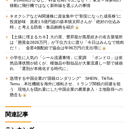
「約5時間かかるし、料金も高いのになぜ？」東京～博多間の
移動に飛行機ではなく新幹線を選ぶ人の事情
キオクシアなどAI関連株に資金集中で“割安になった成長株”に
投資妙味 資産1.5億円超の坂本慎太郎さんが「絶好の仕込み
時」と考える防衛・食品銘柄を紹介
【土俵に埋まるカネ】大の里、豊昇龍が黒星続きの名古屋場所
は「懸賞金2826万円」が下位力士に渡り「今日はみんなで焼肉
だ！」 金星4個配給で協会は年96万円の支出増に
小学生に人気の「シール流通事情」に変調 「ボンドロ」は依
然品薄状態が続くが、模倣品や類似品が大量流通し一部で値崩
れ 「選別が本格化する時代に」
急増する中国企業の“国籍ロンダリング” SHEIN、TikTok、
Temu…本社機能を海外に移転させ、トランプ関税の回避を狙
う 現地人を隠れ蓑にした中国企業の農業参入・土地取得への
懸念も
関連記事