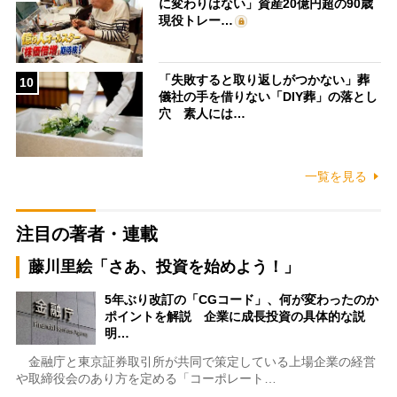
に変わりはない」資産20億円超の90歳
現役トレー…
「失敗すると取り返しがつかない」葬
10
儀社の手を借りない「DIY葬」の落とし
穴 素人には…
一覧を見る
注目の著者・連載
藤川里絵「さあ、投資を始めよう！」
5年ぶり改訂の「CGコード」、何が変わったのか
ポイントを解説 企業に成長投資の具体的な説
明…
金融庁と東京証券取引所が共同で策定している上場企業の経営
や取締役会のあり方を定める「コーポレート…