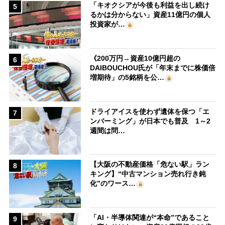
「キオクシアが今後も利益を出し続け
5
るかは分からない」資産11億円の個人
投資家が…
《200万円→資産10億円超の
6
DAIBOUCHOU氏が「年末までに株価倍
増期待」の5銘柄を公…
ドライアイスを使わず遺体を保つ「エ
7
ンバーミング」が日本でも普及 1～2
週間は問…
【大阪の不動産価格「危ない駅」ラン
8
キング】“中古マンション売れ行き鈍
化”のワース…
「AI・半導体関連が“本命”であること
9