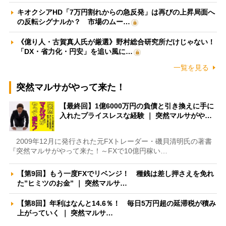
キオクシアHD「7万円割れからの急反発」は再びの上昇局面へ
の反転シグナルか？ 市場のムー…
《億り人・古賀真人氏が厳選》野村総合研究所だけじゃない！
「DX・省力化・円安」を追い風に…
一覧を見る
突然マルサがやって来た！
【最終回】1億6000万円の負債と引き換えに手に
入れたプライスレスな経験 ｜ 突然マルサがや…
2009年12月に発行された元FXトレーダー・磯貝清明氏の著書
『突然マルサがやって来た！～FXで10億円稼い…
【第9回】もう一度FXでリベンジ！ 種銭は差し押さえを免れ
た”ヒミツのお金” ｜ 突然マルサ…
【第8回】年利はなんと14.6％！ 毎日5万円超の延滞税が積み
上がっていく ｜ 突然マルサ…