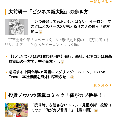
一覧を見る
大前研一「ビジネス新大陸」の歩き方
「いつ暴発してもおかしくはない」イーロン・マ
スク氏とスペースXが抱えるリスクの数々「絶対
的…
宇宙開発企業「スペースX」の上場で史上初の「兆万長者（ト
リリオネア）」となったイーロン・マスク氏。…
【3メガバンクは純利益5兆円超】銀行、商社、ゼネコンは最高
益続出の一方で、中小企業・…
急増する中国企業の“国籍ロンダリング” SHEIN、TikTok、
Temu…本社機能を海外に移転させ…
一覧を見る
投資ノウハウ満載コミック「俺がカブ番長！」
「売り時」を逃さないトレンド見極め術 投資コ
ミック「俺がカブ番長！」【第11回】