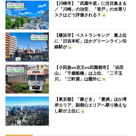
【川崎市】「武蔵中原」に注目集まる
／「川崎」の治安、「登戸」の水害リ
スクはどう評価される？
【横浜市】ベストランキング 最上位
に「日吉本町」ほかグリーンライン沿
線駅が
【小田急vs京王vs田園都市】「浜田
山」「千歳船橋」は上位、「二子玉
川」「三軒屋」は圏外に
【東京都】「勝どき」「豊洲」ほか湾
岸エリア、副都心エリアへ乗り換えな
し駅が上位に