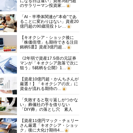
になる日は遠い」資産3億円超
のサラリーマン投資家…
「AI・半導体関連が“本命”であ
ることに変わりはない」資産20
億円超の90歳現役トレ…
【キオクシア・ショック後に
「株価倍増」も期待できる注目
銘柄5選】資産3億円超…
《2年弱で資産17.5倍の元証券
マンが「キオクシア急落で次に
狙う」5銘柄を公開》1…
【資産10億円超・かんちさんが
厳選！】「キオクシアの次」に
資金が流れる期待の…
「失敗すると取り返しがつかな
い」葬儀社の手を借りない
「DIY葬」の落とし穴 素人
に…
【資産11億円マック・チェリー
さん厳選「キオクシア・ショッ
ク」後に大化け期待4…