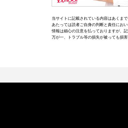
当サイトに記載されている内容はあくまで
あたっては読者ご自身の判断と責任におい
情報は細心の注意を払っておりますが、記
万が一、トラブル等の損失が被っても損害