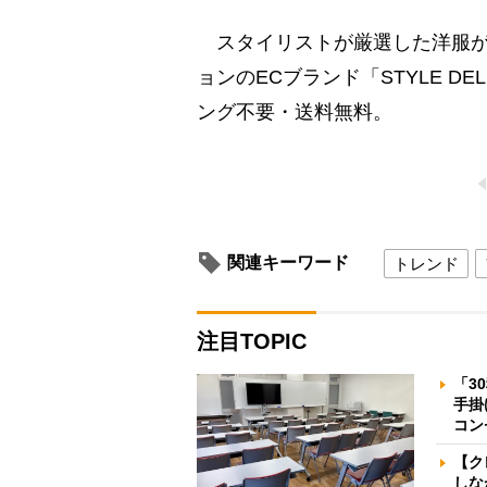
スタイリストが厳選した洋服が
ョンのECブランド「STYLE 
ング不要・送料無料。
関連キーワード
トレンド
注目TOPIC
「3
手掛
コン
【ク
しな