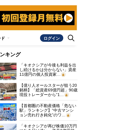
ンド
ログイン
ンキング
「キオクシアが今後も利益を出
し続けるかは分からない」資産
11億円の個人投資家…
【億り人オールスターが狙う20
銘柄】「総資産69億円超」90歳
現役トレーダーから“1…
【首都圏の不動産価格「危ない
駅」ランキング】“中古マンシ
ョン売れ行き鈍化”のワ…
「キオクシアが再び株価10万円