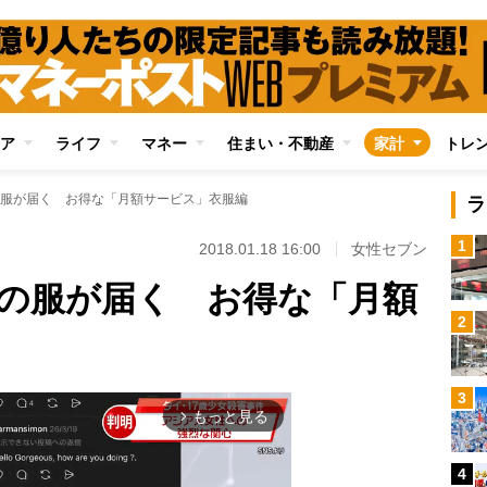
ア
ライフ
マネー
住まい・不動産
家計
トレ
服が届く お得な「月額サービス」衣服編
ラ
1
2018.01.18 16:00
女性セブン
の服が届く お得な「月額
2
3
もっと見る
arrow_forward_ios
4