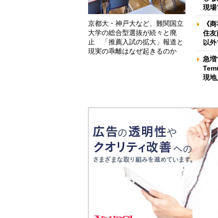
現場
京都大・神戸大など、難関国立
《商
大学の総合型選抜が続々と廃
住友
止 「推薦入試の拡大」報道と
以外
現実の乖離はなぜ起きるのか
急増
Te
現地