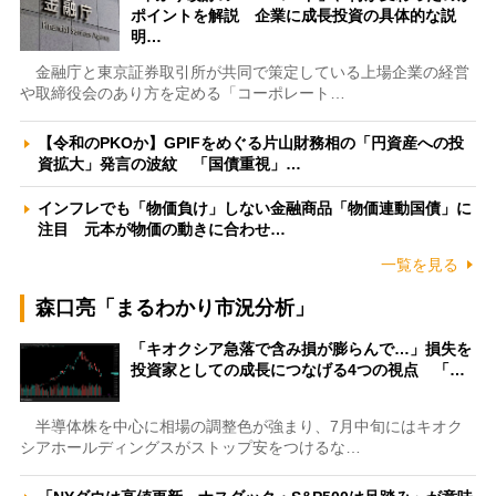
ポイントを解説 企業に成長投資の具体的な説
明…
金融庁と東京証券取引所が共同で策定している上場企業の経営
や取締役会のあり方を定める「コーポレート…
【令和のPKOか】GPIFをめぐる片山財務相の「円資産への投
資拡大」発言の波紋 「国債重視」…
インフレでも「物価負け」しない金融商品「物価連動国債」に
注目 元本が物価の動きに合わせ…
一覧を見る
森口亮「まるわかり市況分析」
「キオクシア急落で含み損が膨らんで…」損失を
投資家としての成長につなげる4つの視点 「…
半導体株を中心に相場の調整色が強まり、7月中旬にはキオク
シアホールディングスがストップ安をつけるな…