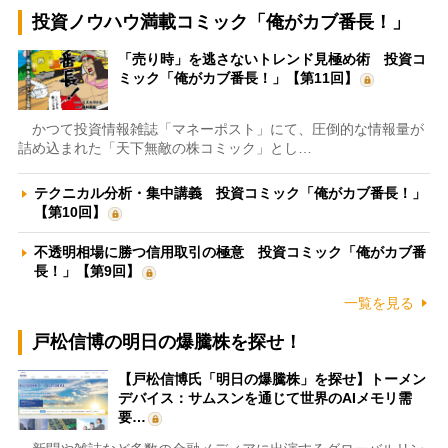
投資ノウハウ満載コミック「俺がカブ番長！」
「売り時」を逃さないトレンド見極め術 投資コ
ミック「俺がカブ番長！」【第11回】
かつて投資情報雑誌「マネーポスト」にて、圧倒的な情報量が
詰め込まれた「天下無敵の株コミック」とし…
テクニカル分析・集中講義 投資コミック「俺がカブ番長！」
【第10回】
不透明相場に勝つ信用取引の極意 投資コミック「俺がカブ番
長！」【第9回】
一覧を見る
戸松信博の明日の爆騰株を探せ！
【戸松信博氏「明日の爆騰株」を探せ】トーメン
デバイス：サムスンを通じて世界のAIメモリ需
要…