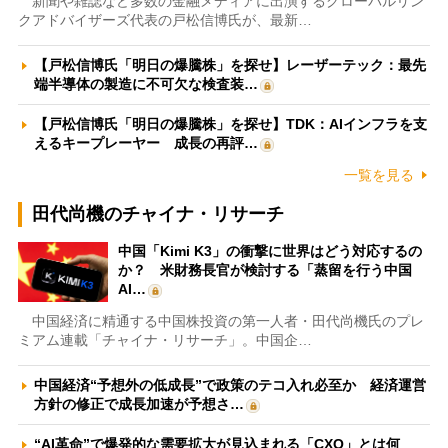
新聞や雑誌など多数の金融メディアに出演するグローバルリン
クアドバイザーズ代表の戸松信博氏が、最新…
【戸松信博氏「明日の爆騰株」を探せ】レーザーテック：最先
端半導体の製造に不可欠な検査装…
【戸松信博氏「明日の爆騰株」を探せ】TDK：AIインフラを支
えるキープレーヤー 成長の再評…
一覧を見る
田代尚機のチャイナ・リサーチ
中国「Kimi K3」の衝撃に世界はどう対応するの
か？ 米財務長官が検討する「蒸留を行う中国
AI…
中国経済に精通する中国株投資の第一人者・田代尚機氏のプレ
ミアム連載「チャイナ・リサーチ」。中国企…
中国経済“予想外の低成長”で政策のテコ入れ必至か 経済運営
方針の修正で成長加速が予想さ…
“AI革命”で爆発的な需要拡大が見込まれる「CXO」とは何