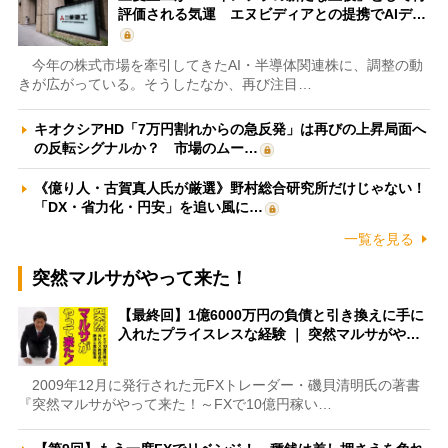
評価される気運 エヌビディアとの提携でAIデ…
今年の株式市場を牽引してきたAI・半導体関連株に、調整の動
きが広がっている。そうしたなか、再び注目…
キオクシアHD「7万円割れからの急反発」は再びの上昇局面へ
の反転シグナルか？ 市場のムー…
《億り人・古賀真人氏が厳選》野村総合研究所だけじゃない！
「DX・省力化・円安」を追い風に…
一覧を見る
突然マルサがやって来た！
【最終回】1億6000万円の負債と引き換えに手に
入れたプライスレスな経験 ｜ 突然マルサがや…
2009年12月に発行された元FXトレーダー・磯貝清明氏の著書
『突然マルサがやって来た！～FXで10億円稼い…