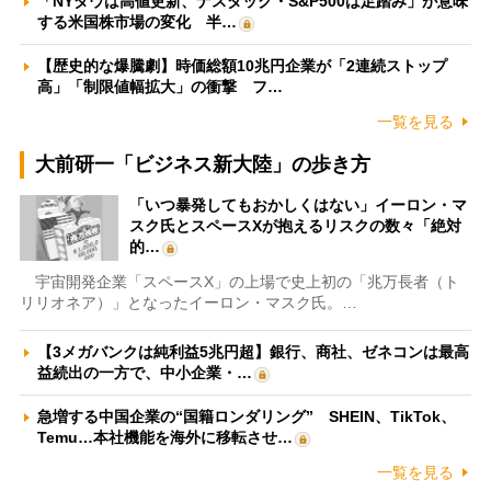
「NYダウは高値更新、ナスダック・S&P500は足踏み」が意味
する米国株市場の変化 半…
【歴史的な爆騰劇】時価総額10兆円企業が「2連続ストップ
高」「制限値幅拡大」の衝撃 フ…
一覧を見る
大前研一「ビジネス新大陸」の歩き方
「いつ暴発してもおかしくはない」イーロン・マ
スク氏とスペースXが抱えるリスクの数々「絶対
的…
宇宙開発企業「スペースX」の上場で史上初の「兆万長者（ト
リリオネア）」となったイーロン・マスク氏。…
【3メガバンクは純利益5兆円超】銀行、商社、ゼネコンは最高
益続出の一方で、中小企業・…
急増する中国企業の“国籍ロンダリング” SHEIN、TikTok、
Temu…本社機能を海外に移転させ…
一覧を見る