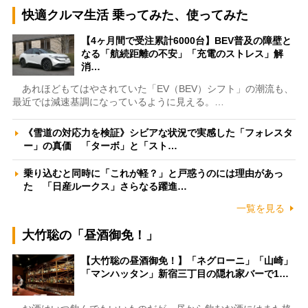
快適クルマ生活 乗ってみた、使ってみた
【4ヶ月間で受注累計6000台】BEV普及の障壁と
なる「航続距離の不安」「充電のストレス」解
消…
あれほどもてはやされていた「EV（BEV）シフト」の潮流も、
最近では減速基調になっているように見える。…
《雪道の対応力を検証》シビアな状況で実感した「フォレスタ
ー」の真価 「ターボ」と「スト…
乗り込むと同時に「これが軽？」と戸惑うのには理由があっ
た 「日産ルークス」さらなる躍進…
一覧を見る
大竹聡の「昼酒御免！」
【大竹聡の昼酒御免！】「ネグローニ」「山崎」
「マンハッタン」新宿三丁目の隠れ家バーで1…