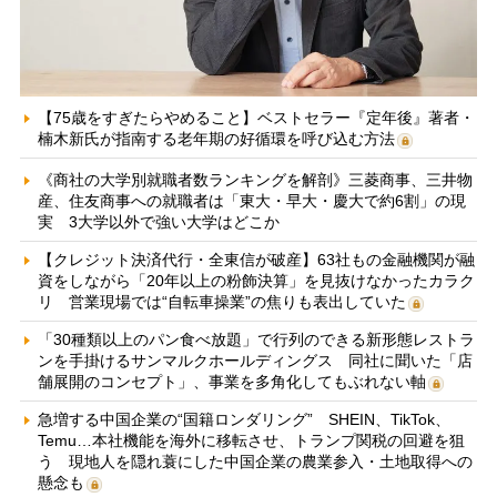
【75歳をすぎたらやめること】ベストセラー『定年後』著者・
楠木新氏が指南する老年期の好循環を呼び込む方法
《商社の大学別就職者数ランキングを解剖》三菱商事、三井物
産、住友商事への就職者は「東大・早大・慶大で約6割」の現
実 3大学以外で強い大学はどこか
【クレジット決済代行・全東信が破産】63社もの金融機関が融
資をしながら「20年以上の粉飾決算」を見抜けなかったカラク
リ 営業現場では“自転車操業”の焦りも表出していた
「30種類以上のパン食べ放題」で行列のできる新形態レストラ
ンを手掛けるサンマルクホールディングス 同社に聞いた「店
舗展開のコンセプト」、事業を多角化してもぶれない軸
急増する中国企業の“国籍ロンダリング” SHEIN、TikTok、
Temu…本社機能を海外に移転させ、トランプ関税の回避を狙
う 現地人を隠れ蓑にした中国企業の農業参入・土地取得への
懸念も