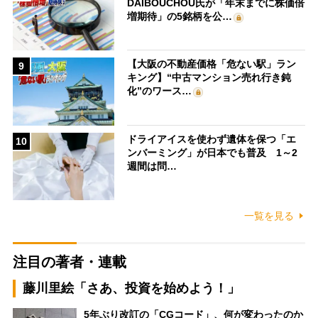
DAIBOUCHOU氏が「年末までに株価倍
増期待」の5銘柄を公…
【大阪の不動産価格「危ない駅」ラン
9
キング】“中古マンション売れ行き鈍
化”のワース…
ドライアイスを使わず遺体を保つ「エ
10
ンバーミング」が日本でも普及 1～2
週間は問…
一覧を見る
注目の著者・連載
藤川里絵「さあ、投資を始めよう！」
5年ぶり改訂の「CGコード」、何が変わったのか