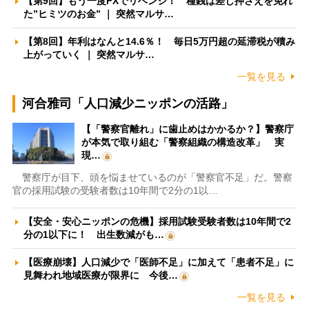
【第9回】もう一度FXでリベンジ！ 種銭は差し押さえを免れ
た”ヒミツのお金” ｜ 突然マルサ…
【第8回】年利はなんと14.6％！ 毎日5万円超の延滞税が積み
上がっていく ｜ 突然マルサ…
一覧を見る
河合雅司「人口減少ニッポンの活路」
【「警察官離れ」に歯止めはかかるか？】警察庁
が本気で取り組む「警察組織の構造改革」 実
現…
警察庁が目下、頭を悩ませているのが「警察官不足」だ。警察
官の採用試験の受験者数は10年間で2分の1以…
【安全・安心ニッポンの危機】採用試験受験者数は10年間で2
分の1以下に！ 出生数減がも…
【医療崩壊】人口減少で「医師不足」に加えて「患者不足」に
見舞われ地域医療が限界に 今後…
一覧を見る