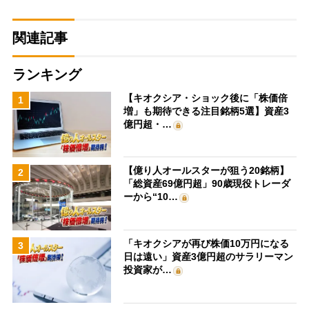
関連記事
ランキング
【キオクシア・ショック後に「株価倍
1
増」も期待できる注目銘柄5選】資産3
億円超・…
【億り人オールスターが狙う20銘柄】
2
「総資産69億円超」90歳現役トレーダ
ーから“10…
「キオクシアが再び株価10万円になる
3
日は遠い」資産3億円超のサラリーマン
投資家が…