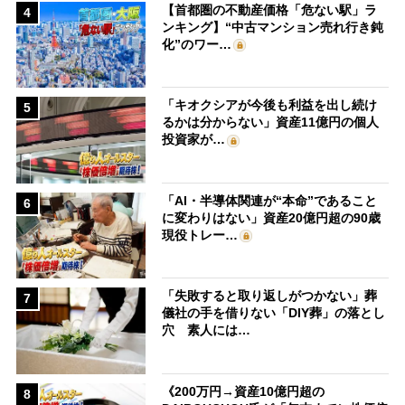
【首都圏の不動産価格「危ない駅」ラ
4
ンキング】“中古マンション売れ行き鈍
化”のワー…
「キオクシアが今後も利益を出し続け
5
るかは分からない」資産11億円の個人
投資家が…
「AI・半導体関連が“本命”であること
6
に変わりはない」資産20億円超の90歳
現役トレー…
「失敗すると取り返しがつかない」葬
7
儀社の手を借りない「DIY葬」の落とし
穴 素人には…
《200万円→資産10億円超の
8