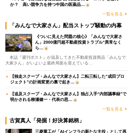
か？ 高い競争力を持つ中国の医薬品…
一覧を見る
「みんなで大家さん」配当ストップ騒動の内幕
《ついに見えた問題の核心》「みんなで大家さ
ん」2000億円超不動産投資トラブル“異常なく
ら…
本誌『週刊ポスト』が追及してきた不動産投資商品「みんなで
大家さん」がいよいよ最終局面を迎えている…
【独走スクープ・みんなで大家さん】二転三転した“成田プロ
ジェクト”の計画変更の裏で起き…
【追及スクープ・みんなで大家さん】独占入手“内部議事録”で
明かされる柳瀬健一・代表の思…
一覧を見る
古賀真人「発掘！好決算銘柄」
三菱重工が「AIインフラの新たな主役」として再