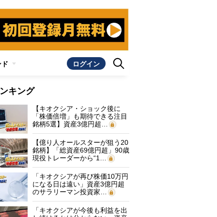
ンド
ログイン
ンキング
【キオクシア・ショック後に
「株価倍増」も期待できる注目
銘柄5選】資産3億円超…
【億り人オールスターが狙う20
銘柄】「総資産69億円超」90歳
現役トレーダーから“1…
「キオクシアが再び株価10万円
になる日は遠い」資産3億円超
のサラリーマン投資家…
「キオクシアが今後も利益を出