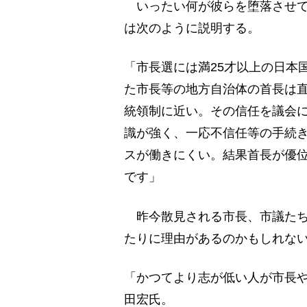
いったい何が彼らを堕落させて
は次のように説明する。
「市長選には満25才以上の日本
た市長等の地方自治体の首長は
統領制に近い。その信任を議会
識が強く、一応不信任等の手続
スが働きにくい。結果首長が優
です」
昨今散見される市長、市議たち
たりに理由があるのかもしれな
「かつてより志が低い人が市長
田宏氏。