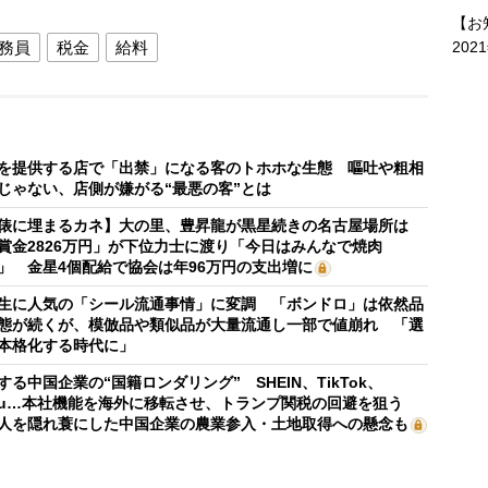
【お
202
務員
税金
給料
を提供する店で「出禁」になる客のトホホな生態 嘔吐や粗相
じゃない、店側が嫌がる“最悪の客”とは
俵に埋まるカネ】大の里、豊昇龍が黒星続きの名古屋場所は
賞金2826万円」が下位力士に渡り「今日はみんなで焼肉
」 金星4個配給で協会は年96万円の支出増に
生に人気の「シール流通事情」に変調 「ボンドロ」は依然品
態が続くが、模倣品や類似品が大量流通し一部で値崩れ 「選
本格化する時代に」
する中国企業の“国籍ロンダリング” SHEIN、TikTok、
mu…本社機能を海外に移転させ、トランプ関税の回避を狙う
人を隠れ蓑にした中国企業の農業参入・土地取得への懸念も