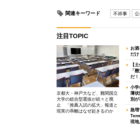
関連キーワード
不祥事
公
注目TOPIC
お酒
だけ
【土
「懸
だ！
小学
京都大・神戸大など、難関国立
薄状
大学の総合型選抜が続々と廃
別が
止 「推薦入試の拡大」報道と
急増
現実の乖離はなぜ起きるのか
Te
現地