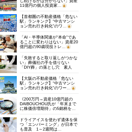
し続けるかは分からない」資産
11億円の個人投資家…
【首都圏の不動産価格「危ない
駅」ランキング】“中古マンシ
ョン売れ行き鈍化”のワ…
「AI・半導体関連が“本命”であ
ることに変わりはない」資産20
億円超の90歳現役トレ…
「失敗すると取り返しがつかな
い」葬儀社の手を借りない
「DIY葬」の落とし穴 素人
に…
【大阪の不動産価格「危ない
駅」ランキング】“中古マンシ
ョン売れ行き鈍化”のワー…
《200万円→資産10億円超の
DAIBOUCHOU氏が「年末まで
に株価倍増期待」の5銘柄を…
ドライアイスを使わず遺体を保
つ「エンバーミング」が日本で
も普及 1～2週間は…