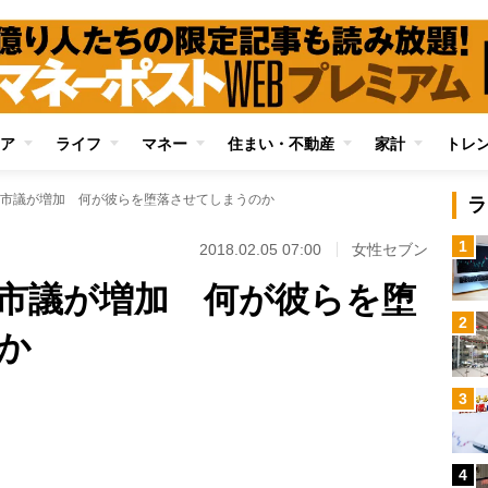
ア
ライフ
マネー
住まい・不動産
家計
トレ
市議が増加 何が彼らを堕落させてしまうのか
ラ
1
2018.02.05 07:00
女性セブン
市議が増加 何が彼らを堕
2
か
Loaded
:
3
100.00%
/
4