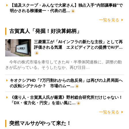
【追及スクープ・みんなで大家さん】独占入手“内部議事録”で
明かされる柳瀬健一・代表の思…
一覧を見る
古賀真人「発掘！好決算銘柄」
三菱重工が「AIインフラの新たな主役」として再
評価される気運 エヌビディアとの提携でAIデ…
今年の株式市場を牽引してきたAI・半導体関連株に、調整の動
きが広がっている。そうしたなか、再び注目…
キオクシアHD「7万円割れからの急反発」は再びの上昇局面へ
の反転シグナルか？ 市場のムー…
《億り人・古賀真人氏が厳選》野村総合研究所だけじゃない！
「DX・省力化・円安」を追い風に…
一覧を見る
突然マルサがやって来た！