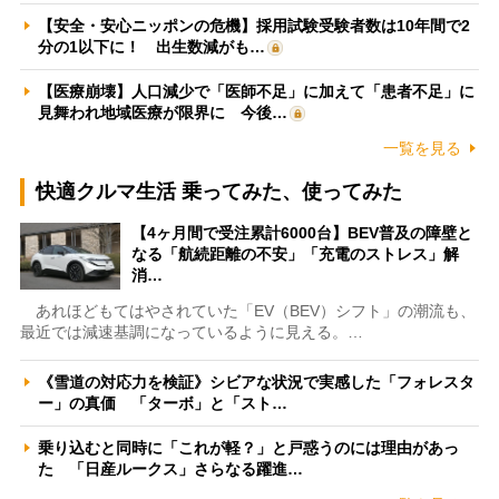
【安全・安心ニッポンの危機】採用試験受験者数は10年間で2
分の1以下に！ 出生数減がも…
【医療崩壊】人口減少で「医師不足」に加えて「患者不足」に
見舞われ地域医療が限界に 今後…
一覧を見る
快適クルマ生活 乗ってみた、使ってみた
【4ヶ月間で受注累計6000台】BEV普及の障壁と
なる「航続距離の不安」「充電のストレス」解
消…
あれほどもてはやされていた「EV（BEV）シフト」の潮流も、
最近では減速基調になっているように見える。…
《雪道の対応力を検証》シビアな状況で実感した「フォレスタ
ー」の真価 「ターボ」と「スト…
乗り込むと同時に「これが軽？」と戸惑うのには理由があっ
た 「日産ルークス」さらなる躍進…