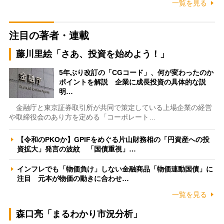
一覧を見る
注目の著者・連載
藤川里絵「さあ、投資を始めよう！」
5年ぶり改訂の「CGコード」、何が変わったのか
ポイントを解説 企業に成長投資の具体的な説
明…
金融庁と東京証券取引所が共同で策定している上場企業の経営
や取締役会のあり方を定める「コーポレート…
【令和のPKOか】GPIFをめぐる片山財務相の「円資産への投
資拡大」発言の波紋 「国債重視」…
インフレでも「物価負け」しない金融商品「物価連動国債」に
注目 元本が物価の動きに合わせ…
一覧を見る
森口亮「まるわかり市況分析」