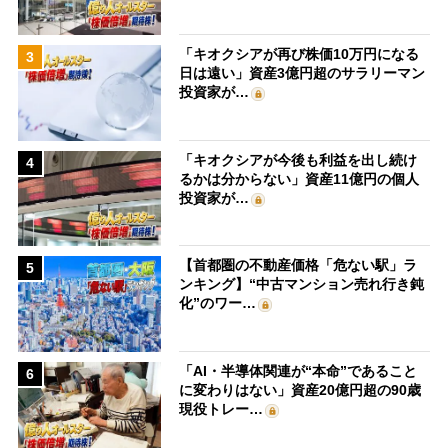
「キオクシアが再び株価10万円になる
3
日は遠い」資産3億円超のサラリーマン
投資家が…
「キオクシアが今後も利益を出し続け
4
るかは分からない」資産11億円の個人
投資家が…
【首都圏の不動産価格「危ない駅」ラ
5
ンキング】“中古マンション売れ行き鈍
化”のワー…
「AI・半導体関連が“本命”であること
6
に変わりはない」資産20億円超の90歳
現役トレー…