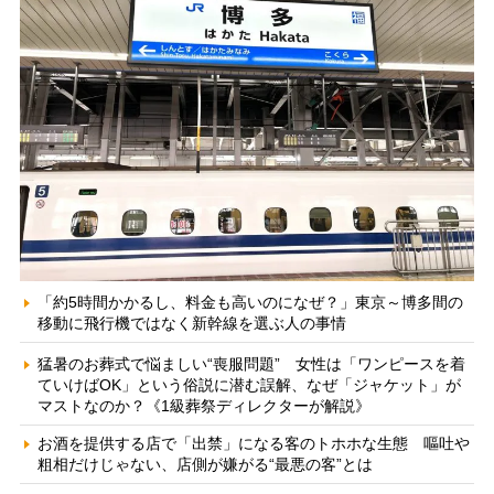
「約5時間かかるし、料金も高いのになぜ？」東京～博多間の
移動に飛行機ではなく新幹線を選ぶ人の事情
猛暑のお葬式で悩ましい“喪服問題” 女性は「ワンピースを着
ていけばOK」という俗説に潜む誤解、なぜ「ジャケット」が
マストなのか？《1級葬祭ディレクターが解説》
お酒を提供する店で「出禁」になる客のトホホな生態 嘔吐や
粗相だけじゃない、店側が嫌がる“最悪の客”とは