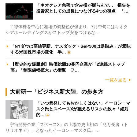
「キオクシア急落で含み損が膨らんで…」損失を
投資家としての成長につなげる4つの視点 「…
半導体株を中心に相場の調整色が強まり、7月中旬にはキオク
シアホールディングスがストップ安をつけるな…
「NYダウは高値更新、ナスダック・S&P500は足踏み」が意味
する米国株市場の変化 半…
【歴史的な爆騰劇】時価総額10兆円企業が「2連続ストップ
高」「制限値幅拡大」の衝撃 フ…
一覧を見る
大前研一「ビジネス新大陸」の歩き方
「いつ暴発してもおかしくはない」イーロン・マ
スク氏とスペースXが抱えるリスクの数々「絶対
的…
宇宙開発企業「スペースX」の上場で史上初の「兆万長者（ト
リリオネア）」となったイーロン・マスク氏。…