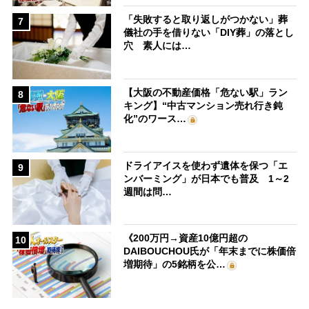
「失敗すると取り返しがつかない」葬
7
儀社の手を借りない「DIY葬」の落とし
穴 素人には…
【大阪の不動産価格「危ない駅」ラン
8
キング】“中古マンション売れ行き鈍
化”のワース…
ドライアイスを使わず遺体を保つ「エ
9
ンバーミング」が日本でも普及 1～2
週間は問…
《200万円→資産10億円超の
10
DAIBOUCHOU氏が「年末までに株価倍
増期待」の5銘柄を公…