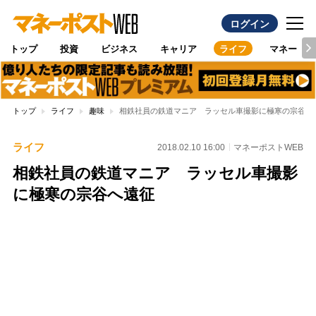
ログイン
トップ
投資
ビジネス
キャリア
ライフ
マネー
トップ
ライフ
趣味
相鉄社員の鉄道マニア ラッセル車撮影に極寒の宗谷へ
ライフ
2018.02.10 16:00
マネーポストWEB
相鉄社員の鉄道マニア ラッセル車撮影
に極寒の宗谷へ遠征
Loaded
:
100.00%
/
Unmute