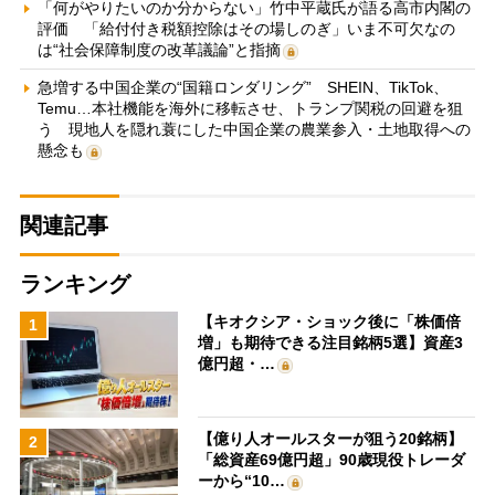
「何がやりたいのか分からない」竹中平蔵氏が語る高市内閣の
評価 「給付付き税額控除はその場しのぎ」いま不可欠なの
は“社会保障制度の改革議論”と指摘
急増する中国企業の“国籍ロンダリング” SHEIN、TikTok、
Temu…本社機能を海外に移転させ、トランプ関税の回避を狙
う 現地人を隠れ蓑にした中国企業の農業参入・土地取得への
懸念も
関連記事
ランキング
【キオクシア・ショック後に「株価倍
1
増」も期待できる注目銘柄5選】資産3
億円超・…
【億り人オールスターが狙う20銘柄】
2
「総資産69億円超」90歳現役トレーダ
ーから“10…