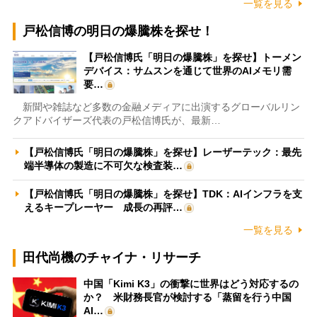
一覧を見る
戸松信博の明日の爆騰株を探せ！
【戸松信博氏「明日の爆騰株」を探せ】トーメン
デバイス：サムスンを通じて世界のAIメモリ需
要…
新聞や雑誌など多数の金融メディアに出演するグローバルリン
クアドバイザーズ代表の戸松信博氏が、最新…
【戸松信博氏「明日の爆騰株」を探せ】レーザーテック：最先
端半導体の製造に不可欠な検査装…
【戸松信博氏「明日の爆騰株」を探せ】TDK：AIインフラを支
えるキープレーヤー 成長の再評…
一覧を見る
田代尚機のチャイナ・リサーチ
中国「Kimi K3」の衝撃に世界はどう対応するの
か？ 米財務長官が検討する「蒸留を行う中国
AI…