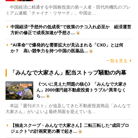
中国経済に精通する中国株投資の第一人者・田代尚機氏のプレ
ミアム連載「チャイナ・リサーチ」。中国企…
中国経済“予想外の低成長”で政策のテコ入れ必至か 経済運営
方針の修正で成長加速が予想さ…
“AI革命”で爆発的な需要拡大が見込まれる「CXO」とは何
か？ 高い競争力を持つ中国の医薬品…
一覧を見る
「みんなで大家さん」配当ストップ騒動の内幕
《ついに見えた問題の核心》「みんなで大家さ
ん」2000億円超不動産投資トラブル“異常なく
ら…
本誌『週刊ポスト』が追及してきた不動産投資商品「みんなで
大家さん」がいよいよ最終局面を迎えている…
【独走スクープ・みんなで大家さん】二転三転した“成田プロ
ジェクト”の計画変更の裏で起き…