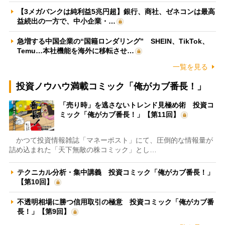
【3メガバンクは純利益5兆円超】銀行、商社、ゼネコンは最高
益続出の一方で、中小企業・…
急増する中国企業の“国籍ロンダリング” SHEIN、TikTok、
Temu…本社機能を海外に移転させ…
一覧を見る
投資ノウハウ満載コミック「俺がカブ番長！」
「売り時」を逃さないトレンド見極め術 投資コ
ミック「俺がカブ番長！」【第11回】
かつて投資情報雑誌「マネーポスト」にて、圧倒的な情報量が
詰め込まれた「天下無敵の株コミック」とし…
テクニカル分析・集中講義 投資コミック「俺がカブ番長！」
【第10回】
不透明相場に勝つ信用取引の極意 投資コミック「俺がカブ番
長！」【第9回】