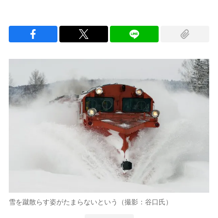
雪を蹴散らす姿がたまらないという（撮影：谷口氏）