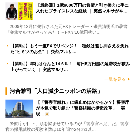
【最終回】1億6000万円の負債と引き換えに手に
入れたプライスレスな経験 ｜ 突然マルサがや…
2009年12月に発行された元FXトレーダー・磯貝清明氏の著書
『突然マルサがやって来た！～FXで10億円稼い…
【第9回】もう一度FXでリベンジ！ 種銭は差し押さえを免れ
た”ヒミツのお金” ｜ 突然マルサ…
【第8回】年利はなんと14.6％！ 毎日5万円超の延滞税が積み
上がっていく ｜ 突然マルサ…
一覧を見る
河合雅司「人口減少ニッポンの活路」
【「警察官離れ」に歯止めはかかるか？】警察庁
が本気で取り組む「警察組織の構造改革」 実
現…
警察庁が目下、頭を悩ませているのが「警察官不足」だ。警察
官の採用試験の受験者数は10年間で2分の1以…