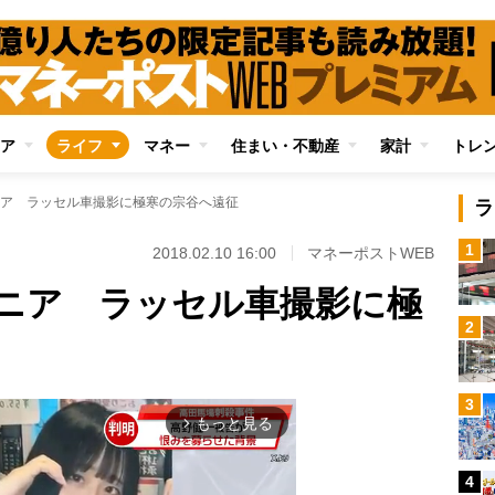
ア
ライフ
マネー
住まい・不動産
家計
トレ
ア ラッセル車撮影に極寒の宗谷へ遠征
ラ
1
2018.02.10 16:00
マネーポストWEB
ニア ラッセル車撮影に極
2
3
もっと見る
arrow_forward_ios
4