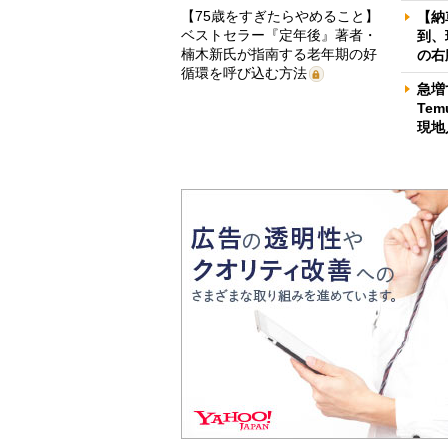
【75歳をすぎたらやめること】
【納
ベストセラー『定年後』著者・
到、
楠木新氏が指南する老年期の好
の右
循環を呼び込む方法
急増
Te
現地