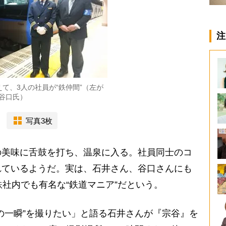
注
えて、3人の社員が“鉄仲間”（左が
谷口氏）
写真3枚
美味に舌鼓を打ち、温泉に入る。社員同士のコ
れているようだ。実は、石井さん、谷口さんにも
鉄社内でも有名な“鉄道マニア”だという。
の一瞬”を撮りたい」と語る石井さんが『宗谷』を