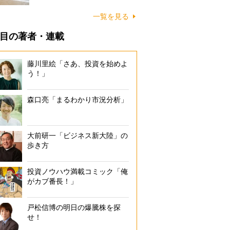
に…
一覧を見る
目の著者・連載
藤川里絵「さあ、投資を始めよ
う！」
森口亮「まるわかり市況分析」
大前研一「ビジネス新大陸」の
歩き方
投資ノウハウ満載コミック「俺
がカブ番長！」
戸松信博の明日の爆騰株を探
せ！