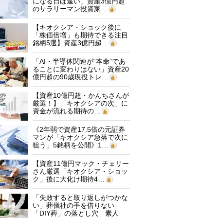
になる日は遠い」資産3億円超
のサラリーマン投資家…
【キオクシア・ショック後に
「株価倍増」も期待できる注目
銘柄5選】資産3億円超…
「AI・半導体関連が“本命”であ
ることに変わりはない」資産20
億円超の90歳現役トレ…
【資産10億円超・かんちさんが
厳選！】「キオクシアの次」に
資金が流れる期待の…
《2年弱で資産17.5倍の元証券
マンが「キオクシア急落で次に
狙う」5銘柄を公開》1…
【資産11億円マック・チェリー
さん厳選「キオクシア・ショッ
ク」後に大化け期待4…
「失敗すると取り返しがつかな
い」葬儀社の手を借りない
「DIY葬」の落とし穴 素人