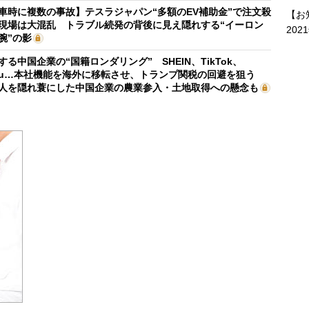
車時に複数の事故】テスラジャパン“多額のEV補助金”で注文殺
【お
現場は大混乱 トラブル続発の背後に見え隠れする“イーロン
202
腕”の影
する中国企業の“国籍ロンダリング” SHEIN、TikTok、
mu…本社機能を海外に移転させ、トランプ関税の回避を狙う
人を隠れ蓑にした中国企業の農業参入・土地取得への懸念も