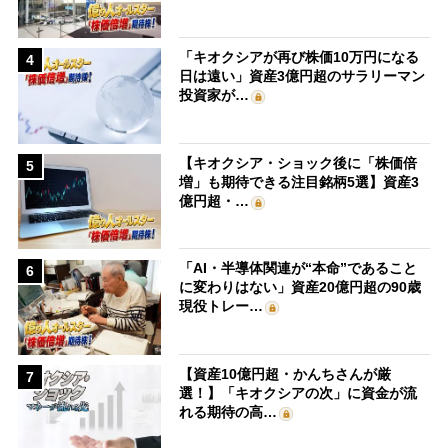
「キオクシアが再び株価10万円になる
4
日は遠い」資産3億円超のサラリーマン
投資家が…
【キオクシア・ショック後に「株価倍
5
増」も期待できる注目銘柄5選】資産3
億円超・…
「AI・半導体関連が“本命”であること
6
に変わりはない」資産20億円超の90歳
現役トレー…
【資産10億円超・かんちさんが厳
7
選！】「キオクシアの次」に資金が流
れる期待の高…