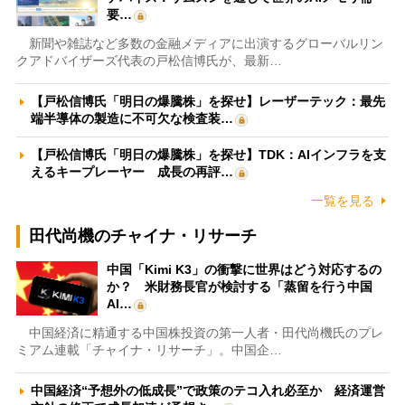
要…
新聞や雑誌など多数の金融メディアに出演するグローバルリン
クアドバイザーズ代表の戸松信博氏が、最新…
【戸松信博氏「明日の爆騰株」を探せ】レーザーテック：最先
端半導体の製造に不可欠な検査装…
【戸松信博氏「明日の爆騰株」を探せ】TDK：AIインフラを支
えるキープレーヤー 成長の再評…
一覧を見る
田代尚機のチャイナ・リサーチ
中国「Kimi K3」の衝撃に世界はどう対応するの
か？ 米財務長官が検討する「蒸留を行う中国
AI…
中国経済に精通する中国株投資の第一人者・田代尚機氏のプレ
ミアム連載「チャイナ・リサーチ」。中国企…
中国経済“予想外の低成長”で政策のテコ入れ必至か 経済運営