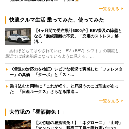
一覧を見る
快適クルマ生活 乗ってみた、使ってみた
【4ヶ月間で受注累計6000台】BEV普及の障壁と
なる「航続距離の不安」「充電のストレス」解
消…
あれほどもてはやされていた「EV（BEV）シフト」の潮流も、
最近では減速基調になっているように見える。…
《雪道の対応力を検証》シビアな状況で実感した「フォレスタ
ー」の真価 「ターボ」と「スト…
乗り込むと同時に「これが軽？」と戸惑うのには理由があっ
た 「日産ルークス」さらなる躍進…
一覧を見る
大竹聡の「昼酒御免！」
【大竹聡の昼酒御免！】「ネグローニ」「山崎」
「マンハッタン」新宿三丁目の隠れ家バーで1…