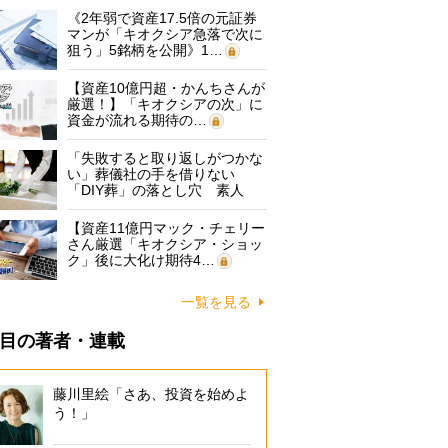
《2年弱で資産17.5倍の元証券
マンが「キオクシア急落で次に
狙う」5銘柄を公開》1…
【資産10億円超・かんちさんが
厳選！】「キオクシアの次」に
資金が流れる期待の…
「失敗すると取り返しがつかな
い」葬儀社の手を借りない
「DIY葬」の落とし穴 素人
に…
【資産11億円マック・チェリー
さん厳選「キオクシア・ショッ
ク」後に大化け期待4…
一覧を見る
目の著者・連載
藤川里絵「さあ、投資を始めよ
う！」