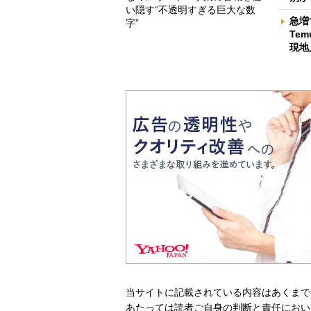
い隠す“不透明すぎる巨大な数
急増
字”
Te
現地
当サイトに記載されている内容はあくまで
あたっては読者ご自身の判断と責任におい