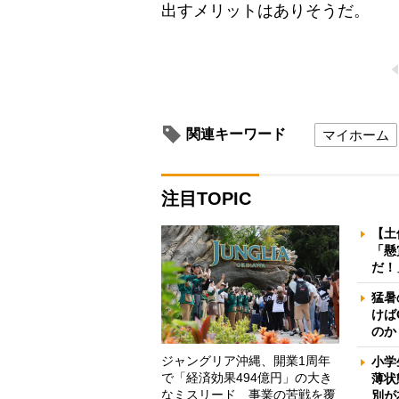
出すメリットはありそうだ。
関連キーワード
マイホーム
注目TOPIC
【土
「懸
だ！
猛暑
けば
のか
ジャングリア沖縄、開業1周年
小学
で「経済効果494億円」の大き
薄状
なミスリード 事業の苦戦を覆
別が