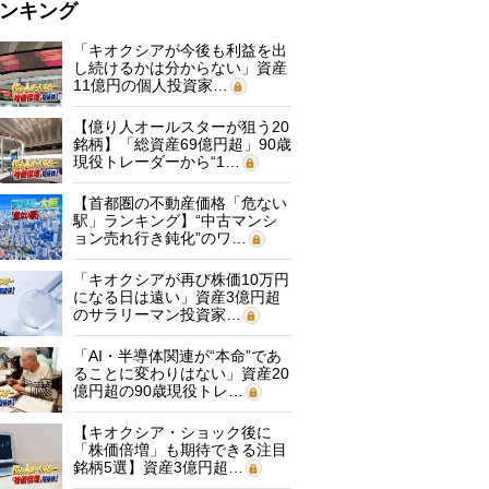
ンキング
「キオクシアが今後も利益を出
し続けるかは分からない」資産
11億円の個人投資家…
【億り人オールスターが狙う20
銘柄】「総資産69億円超」90歳
現役トレーダーから“1…
【首都圏の不動産価格「危ない
駅」ランキング】“中古マンシ
ョン売れ行き鈍化”のワ…
「キオクシアが再び株価10万円
になる日は遠い」資産3億円超
のサラリーマン投資家…
「AI・半導体関連が“本命”であ
ることに変わりはない」資産20
億円超の90歳現役トレ…
【キオクシア・ショック後に
「株価倍増」も期待できる注目
銘柄5選】資産3億円超…