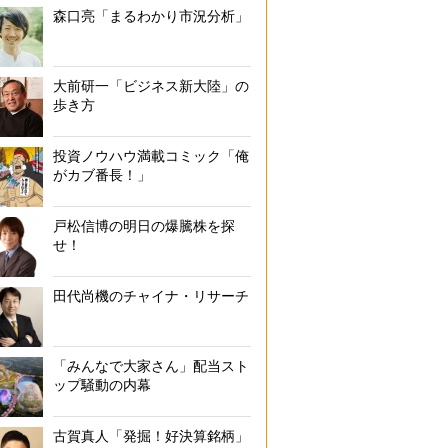
森口亮「まるわかり市況分析」
大前研一「ビジネス新大陸」の
歩き方
投資ノウハウ満載コミック「俺
がカブ番長！」
戸松信博の明日の爆騰株を探
せ！
田代尚機のチャイナ・リサーチ
「みんなで大家さん」配当スト
ップ騒動の内幕
古賀真人「発掘！好決算銘柄」