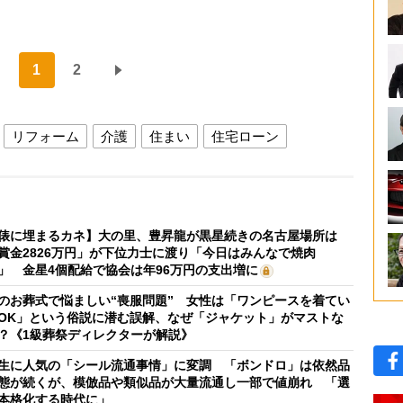
1
2
リフォーム
介護
住まい
住宅ローン
俵に埋まるカネ】大の里、豊昇龍が黒星続きの名古屋場所は
賞金2826万円」が下位力士に渡り「今日はみんなで焼肉
」 金星4個配給で協会は年96万円の支出増に
のお葬式で悩ましい“喪服問題” 女性は「ワンピースを着てい
OK」という俗説に潜む誤解、なぜ「ジャケット」がマストな
？《1級葬祭ディレクターが解説》
生に人気の「シール流通事情」に変調 「ボンドロ」は依然品
態が続くが、模倣品や類似品が大量流通し一部で値崩れ 「選
本格化する時代に」