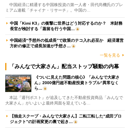
中国経済に精通する中国株投資の第一人者・田代尚機氏のプレ
ミアム連載「チャイナ・リサーチ」。中国の…
中国「Kimi K3」の衝撃に世界はどう対応するのか？ 米財務
長官が検討する「蒸留を行う中国…
中国経済“予想外の低成長”で政策のテコ入れ必至か 経済運営
方針の修正で成長加速が予想さ…
一覧を見る
「みんなで大家さん」配当ストップ騒動の内幕
《ついに見えた問題の核心》「みんなで大家さ
ん」2000億円超不動産投資トラブル“異常なく
ら…
本誌『週刊ポスト』が追及してきた不動産投資商品「みんなで
大家さん」がいよいよ最終局面を迎えている…
【独走スクープ・みんなで大家さん】二転三転した“成田プロ
ジェクト”の計画変更の裏で起き…