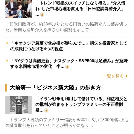
「トレンド転換のスイッチになり得る」“介入慣
れ”した市場心理を変える「日米協調為替介入」
…
日米両政府が、約28年ぶりとなる円買いの協調介入に踏み切っ
た。米国も追加介入を辞さない姿勢を示して…
「キオクシア急落で含み損が膨らんで…」損失を投資家として
の成長につなげる4つの視点 …
「NYダウは高値更新、ナスダック・S&P500は足踏み」が意味
する米国株市場の変化 半…
一覧を見る
大前研一「ビジネス新大陸」の歩き方
「イラン戦争を利用して儲けている」利益相反と
の批判が強まるトランプファミリーの不正蓄財
疑…
トランプ大統領のファミリー信託が今年1～3月に3000回以上も
の証券取引を行っていたことが明らかになり…