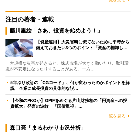
注目の著者・連載
藤川里絵「さあ、投資を始めよう！」
【資産運用】大災害時に慌てないために平時から
備えておきたい3つのポイント「資産の棚卸し…
大規模な災害が起きると、株式市場が大きく動いたり、取引環
境が不安定になったりすることがある。一方…
5年ぶり改訂の「CGコード」、何が変わったのかポイントを解
説 企業に成長投資の具体的な説…
【令和のPKOか】GPIFをめぐる片山財務相の「円資産への投
資拡大」発言の波紋 「国債重視」…
一覧を見る
森口亮「まるわかり市況分析」