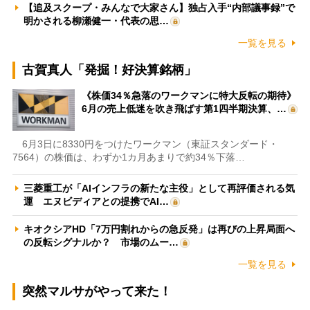
【追及スクープ・みんなで大家さん】独占入手“内部議事録”で
明かされる柳瀬健一・代表の思…
一覧を見る
古賀真人「発掘！好決算銘柄」
《株価34％急落のワークマンに特大反転の期待》
6月の売上低迷を吹き飛ばす第1四半期決算、…
6月3日に8330円をつけたワークマン（東証スタンダード・
7564）の株価は、わずか1カ月あまりで約34％下落…
三菱重工が「AIインフラの新たな主役」として再評価される気
運 エヌビディアとの提携でAI…
キオクシアHD「7万円割れからの急反発」は再びの上昇局面へ
の反転シグナルか？ 市場のムー…
一覧を見る
突然マルサがやって来た！