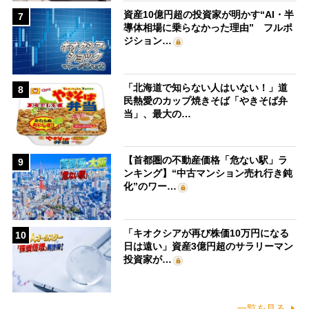
資産10億円超の投資家が明かす“AI・半
7
導体相場に乗らなかった理由” フルポ
ジション…
「北海道で知らない人はいない！」道
8
民熱愛のカップ焼きそば「やきそば弁
当」、最大の…
【首都圏の不動産価格「危ない駅」ラ
9
ンキング】“中古マンション売れ行き鈍
化”のワー…
「キオクシアが再び株価10万円になる
10
日は遠い」資産3億円超のサラリーマン
投資家が…
一覧を見る