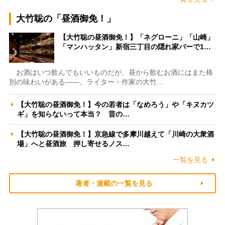
大竹聡の「昼酒御免！」
【大竹聡の昼酒御免！】「ネグローニ」「山崎」
「マンハッタン」新宿三丁目の隠れ家バーで1…
お酒はいつ飲んでもいいものだが、昼から飲むお酒にはまた格
別の味わいがある――。ライター・作家の大竹…
【大竹聡の昼酒御免！】今の若者は「なめろう」や「キヌカツ
ギ」を知らないって本当？ 昔の…
【大竹聡の昼酒御免！】京急線で多摩川越えて「川崎の大衆酒
場」へと昼酒旅 押し寄せるノス…
一覧を見る
著者・連載の一覧を見る