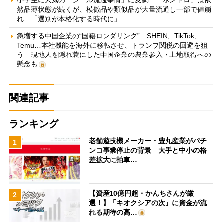
小学生に人気の「シール流通事情」に変調 「ボンドロ」は依
然品薄状態が続くが、模倣品や類似品が大量流通し一部で値崩
れ 「選別が本格化する時代に」
急増する中国企業の“国籍ロンダリング” SHEIN、TikTok、
Temu…本社機能を海外に移転させ、トランプ関税の回避を狙
う 現地人を隠れ蓑にした中国企業の農業参入・土地取得への
懸念も
関連記事
ランキング
老舗遊技機メーカー・豊丸産業がパチ
1
ンコ事業停止の背景 大手と中小の格
差拡大に拍車…
【資産10億円超・かんちさんが厳
2
選！】「キオクシアの次」に資金が流
れる期待の高…