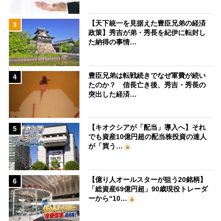
【天下統一を見据えた豊臣兄弟の経済
3
政策】秀吉が弟・秀長を紀伊に転封し
た納得の事情…
豊臣兄弟は転戦続きでなぜ軍費が続い
4
たのか？ 信長亡き後、秀吉・秀長の
突出した経済…
【キオクシアが「配当」導入へ】それ
5
でも資産10億円超の配当株投資の達人
が「買う…
【億り人オールスターが狙う20銘柄】
6
「総資産69億円超」90歳現役トレーダ
ーから“10…