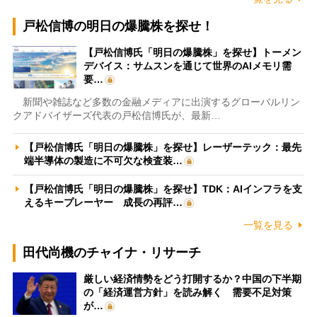
戸松信博の明日の爆騰株を探せ！
【戸松信博氏「明日の爆騰株」を探せ】トーメン
デバイス：サムスンを通じて世界のAIメモリ需
要…
新聞や雑誌など多数の金融メディアに出演するグローバルリン
クアドバイザーズ代表の戸松信博氏が、最新…
【戸松信博氏「明日の爆騰株」を探せ】レーザーテック：最先
端半導体の製造に不可欠な検査装…
【戸松信博氏「明日の爆騰株」を探せ】TDK：AIインフラを支
えるキープレーヤー 成長の再評…
一覧を見る
田代尚機のチャイナ・リサーチ
厳しい経済情勢をどう打開するか？中国の下半期
の「経済運営方針」を読み解く 需要不足対策
が…