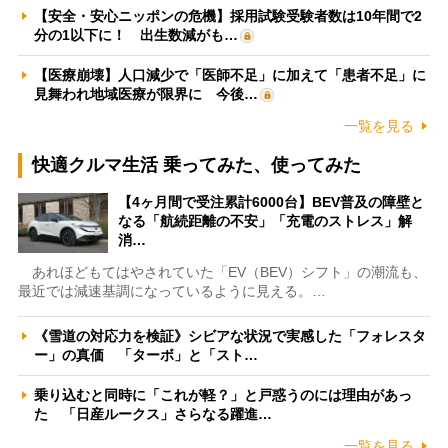
【安全・安心ニッポンの危機】採用試験受験者数は10年間で2
分の1以下に！ 出生数減がも…
【医療崩壊】人口減少で「医師不足」に加えて「患者不足」に
見舞われ地域医療が限界に 今後…
一覧を見る
快適クルマ生活 乗ってみた、使ってみた
【4ヶ月間で受注累計6000台】BEV普及の障壁と
なる「航続距離の不安」「充電のストレス」解
消…
あれほどもてはやされていた「EV（BEV）シフト」の潮流も、
最近では減速基調になっているように見える。…
《雪道の対応力を検証》シビアな状況で実感した「フォレスタ
ー」の真価 「ターボ」と「スト…
乗り込むと同時に「これが軽？」と戸惑うのには理由があっ
た 「日産ルークス」さらなる躍進…
一覧を見る