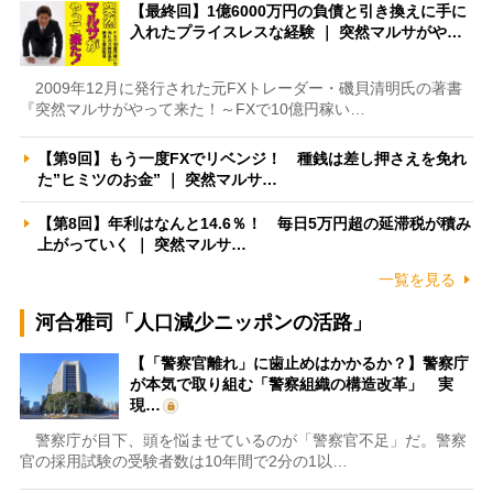
【最終回】1億6000万円の負債と引き換えに手に
入れたプライスレスな経験 ｜ 突然マルサがや…
2009年12月に発行された元FXトレーダー・磯貝清明氏の著書
『突然マルサがやって来た！～FXで10億円稼い…
【第9回】もう一度FXでリベンジ！ 種銭は差し押さえを免れ
た”ヒミツのお金” ｜ 突然マルサ…
【第8回】年利はなんと14.6％！ 毎日5万円超の延滞税が積み
上がっていく ｜ 突然マルサ…
一覧を見る
河合雅司「人口減少ニッポンの活路」
【「警察官離れ」に歯止めはかかるか？】警察庁
が本気で取り組む「警察組織の構造改革」 実
現…
警察庁が目下、頭を悩ませているのが「警察官不足」だ。警察
官の採用試験の受験者数は10年間で2分の1以…