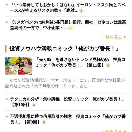
「いつ暴発してもおかしくはない」イーロン・マスク氏とスペ
ースXが抱えるリスクの数々「絶対…
【3メガバンクは純利益5兆円超】銀行、商社、ゼネコンは最高
益続出の一方で、中小企業・…
一覧を見る
投資ノウハウ満載コミック「俺がカブ番長！」
「売り時」を逃さないトレンド見極め術 投資コ
ミック「俺がカブ番長！」【第11回】
かつて投資情報雑誌「マネーポスト」にて、圧倒的な情報量が
詰め込まれた「天下無敵の株コミック」とし…
テクニカル分析・集中講義 投資コミック「俺がカブ番長！」
【第10回】
不透明相場に勝つ信用取引の極意 投資コミック「俺がカブ番
長！」【第9回】
一覧を見る