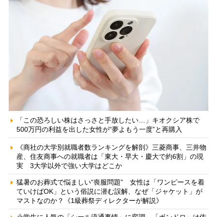
「この恐ろしい株はさっさと手放したい…」キオクシア株で
500万円の利益を出した女性が“夢よもう一度”と再購入
《商社の大学別就職者数ランキングを解剖》三菱商事、三井物
産、住友商事への就職者は「東大・早大・慶大で約6割」の現
実 3大学以外で強い大学はどこか
猛暑のお葬式で悩ましい“喪服問題” 女性は「ワンピースを着
ていけばOK」という俗説に潜む誤解、なぜ「ジャケット」が
マストなのか？《1級葬祭ディレクターが解説》