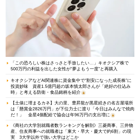
「この恐ろしい株はさっさと手放したい…」キオクシア株で
500万円の利益を出した女性が“夢よもう一度”と再購入
キオクシアなどAI関連株に資金集中で“割安になった成長株”に
投資妙味 資産1.5億円超の坂本慎太郎さんが「絶好の仕込み
時」と考える防衛・食品銘柄を紹介
【土俵に埋まるカネ】大の里、豊昇龍が黒星続きの名古屋場所
は「懸賞金2826万円」が下位力士に渡り「今日はみんなで焼肉
だ！」 金星4個配給で協会は年96万円の支出増に
《商社の大学別就職者数ランキングを解剖》三菱商事、三井物
産、住友商事への就職者は「東大・早大・慶大で約6割」の現
実 3大学以外で強い大学はどこか