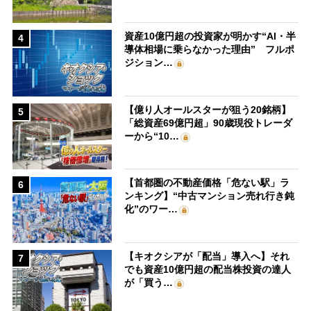
資産10億円超の投資家が明かす“AI・半
4
導体相場に乗らなかった理由” フルポ
ジション…
【億り人オールスターが狙う20銘柄】
5
「総資産69億円超」90歳現役トレーダ
ーから“10…
【首都圏の不動産価格「危ない駅」ラ
6
ンキング】“中古マンション売れ行き鈍
化”のワー…
【キオクシアが「配当」導入へ】それ
7
でも資産10億円超の配当株投資の達人
が「買う…