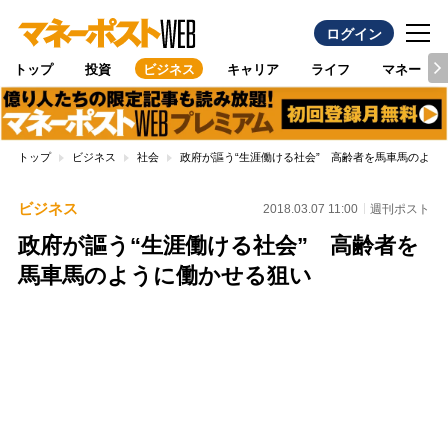
ログイン
トップ
投資
ビジネス
キャリア
ライフ
マネー
トップ
ビジネス
社会
政府が謳う“生涯働ける社会” 高齢者を馬車馬のよう
ビジネス
2018.03.07 11:00
週刊ポスト
政府が謳う“生涯働ける社会” 高齢者を
馬車馬のように働かせる狙い
Loaded
:
88.33%
/
Unmute