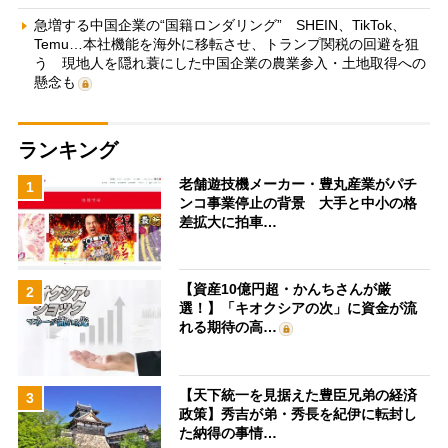
急増する中国企業の“国籍ロンダリング” SHEIN、TikTok、
Temu…本社機能を海外に移転させ、トランプ関税の回避を狙
う 現地人を隠れ蓑にした中国企業の農業参入・土地取得への
懸念も
ランキング
老舗遊技機メーカー・豊丸産業がパチ
1
ンコ事業停止の背景 大手と中小の格
差拡大に拍車…
【資産10億円超・かんちさんが厳
2
選！】「キオクシアの次」に資金が流
れる期待の高…
【天下統一を見据えた豊臣兄弟の経済
3
政策】秀吉が弟・秀長を紀伊に転封し
た納得の事情…