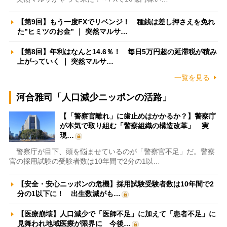
【第9回】もう一度FXでリベンジ！ 種銭は差し押さえを免れ
た”ヒミツのお金” ｜ 突然マルサ…
【第8回】年利はなんと14.6％！ 毎日5万円超の延滞税が積み
上がっていく ｜ 突然マルサ…
一覧を見る
河合雅司「人口減少ニッポンの活路」
【「警察官離れ」に歯止めはかかるか？】警察庁
が本気で取り組む「警察組織の構造改革」 実
現…
警察庁が目下、頭を悩ませているのが「警察官不足」だ。警察
官の採用試験の受験者数は10年間で2分の1以…
【安全・安心ニッポンの危機】採用試験受験者数は10年間で2
分の1以下に！ 出生数減がも…
【医療崩壊】人口減少で「医師不足」に加えて「患者不足」に
見舞われ地域医療が限界に 今後…