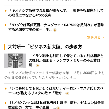
「キオクシア急落で含み損が膨らんで…」損失を投資家として
の成長につなげる4つの視点 …
「NYダウは高値更新、ナスダック・S&P500は足踏み」が意味
する米国株市場の変化 半…
一覧を見る
大前研一「ビジネス新大陸」の歩き方
「イラン戦争を利用して儲けている」利益相反と
の批判が強まるトランプファミリーの不正蓄財
疑…
トランプ大統領のファミリー信託が今年1～3月に3000回以上も
の証券取引を行っていたことが明らかになり…
「いつ暴発してもおかしくはない」イーロン・マスク氏とスペ
ースXが抱えるリスクの数々「絶対…
【3メガバンクは純利益5兆円超】銀行、商社、ゼネコンは最高
益続出の一方で、中小企業・…