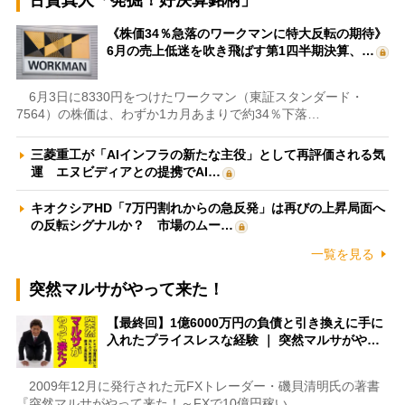
古賀真人「発掘！好決算銘柄」
《株価34％急落のワークマンに特大反転の期待》
6月の売上低迷を吹き飛ばす第1四半期決算、…
6月3日に8330円をつけたワークマン（東証スタンダード・
7564）の株価は、わずか1カ月あまりで約34％下落…
三菱重工が「AIインフラの新たな主役」として再評価される気
運 エヌビディアとの提携でAI…
キオクシアHD「7万円割れからの急反発」は再びの上昇局面へ
の反転シグナルか？ 市場のムー…
一覧を見る
突然マルサがやって来た！
【最終回】1億6000万円の負債と引き換えに手に
入れたプライスレスな経験 ｜ 突然マルサがや…
2009年12月に発行された元FXトレーダー・磯貝清明氏の著書
『突然マルサがやって来た！～FXで10億円稼い…