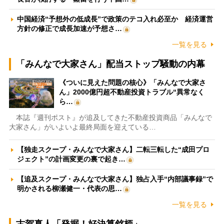
中国経済“予想外の低成長”で政策のテコ入れ必至か 経済運営
方針の修正で成長加速が予想さ…
一覧を見る
「みんなで大家さん」配当ストップ騒動の内幕
《ついに見えた問題の核心》「みんなで大家さ
ん」2000億円超不動産投資トラブル“異常なく
ら…
本誌『週刊ポスト』が追及してきた不動産投資商品「みんなで
大家さん」がいよいよ最終局面を迎えている…
【独走スクープ・みんなで大家さん】二転三転した“成田プロ
ジェクト”の計画変更の裏で起き…
【追及スクープ・みんなで大家さん】独占入手“内部議事録”で
明かされる柳瀬健一・代表の思…
一覧を見る