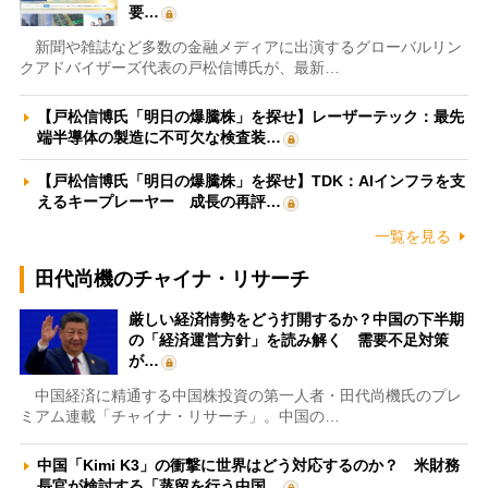
要…
新聞や雑誌など多数の金融メディアに出演するグローバルリン
クアドバイザーズ代表の戸松信博氏が、最新…
【戸松信博氏「明日の爆騰株」を探せ】レーザーテック：最先
端半導体の製造に不可欠な検査装…
【戸松信博氏「明日の爆騰株」を探せ】TDK：AIインフラを支
えるキープレーヤー 成長の再評…
一覧を見る
田代尚機のチャイナ・リサーチ
厳しい経済情勢をどう打開するか？中国の下半期
の「経済運営方針」を読み解く 需要不足対策
が…
中国経済に精通する中国株投資の第一人者・田代尚機氏のプレ
ミアム連載「チャイナ・リサーチ」。中国の…
中国「Kimi K3」の衝撃に世界はどう対応するのか？ 米財務
長官が検討する「蒸留を行う中国…