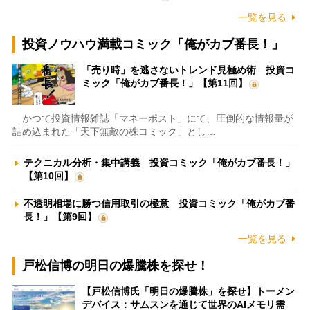
一覧を見る
投資ノウハウ満載コミック「俺がカブ番長！」
「売り時」を逃さないトレンド見極め術 投資コ
ミック「俺がカブ番長！」【第11回】
かつて投資情報雑誌「マネーポスト」にて、圧倒的な情報量が
詰め込まれた「天下無敵の株コミック」とし…
テクニカル分析・集中講義 投資コミック「俺がカブ番長！」
【第10回】
不透明相場に勝つ信用取引の極意 投資コミック「俺がカブ番
長！」【第9回】
一覧を見る
戸松信博の明日の爆騰株を探せ！
【戸松信博氏「明日の爆騰株」を探せ】トーメン
デバイス：サムスンを通じて世界のAIメモリ需