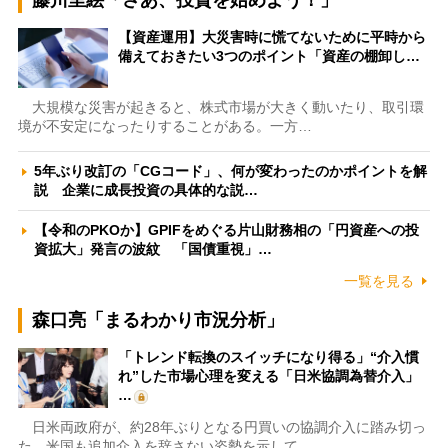
藤川里絵「さあ、投資を始めよう！」
【資産運用】大災害時に慌てないために平時から
備えておきたい3つのポイント「資産の棚卸し…
大規模な災害が起きると、株式市場が大きく動いたり、取引環
境が不安定になったりすることがある。一方…
5年ぶり改訂の「CGコード」、何が変わったのかポイントを解
説 企業に成長投資の具体的な説…
【令和のPKOか】GPIFをめぐる片山財務相の「円資産への投
資拡大」発言の波紋 「国債重視」…
一覧を見る
森口亮「まるわかり市況分析」
「トレンド転換のスイッチになり得る」“介入慣
れ”した市場心理を変える「日米協調為替介入」
…
日米両政府が、約28年ぶりとなる円買いの協調介入に踏み切っ
た。米国も追加介入を辞さない姿勢を示して…