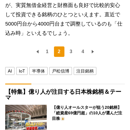
が、実質無借金経営と財務面も良好で比較的安心
して投資できる銘柄のひとつといえます。直近で
5000円台から4000円台まで調整しているのも「仕
込み時」といえるでしょう。
1
2
3
4
AI
IoT
半導体
戸松信博
注目銘柄
【特集】億り人が注目する日本株銘柄＆テー
マ
【億り人オールスターが狙う20銘柄】
「総資産69億円超」の10人が選んだ注
目株