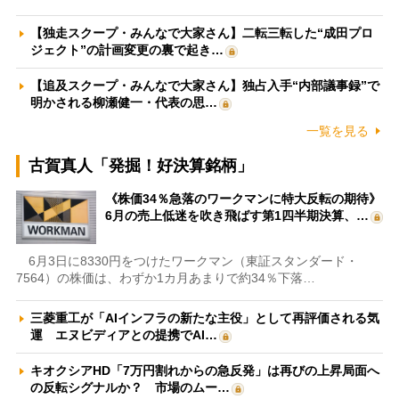
【独走スクープ・みんなで大家さん】二転三転した“成田プロ
ジェクト”の計画変更の裏で起き…
【追及スクープ・みんなで大家さん】独占入手“内部議事録”で
明かされる柳瀬健一・代表の思…
一覧を見る
古賀真人「発掘！好決算銘柄」
《株価34％急落のワークマンに特大反転の期待》
6月の売上低迷を吹き飛ばす第1四半期決算、…
6月3日に8330円をつけたワークマン（東証スタンダード・
7564）の株価は、わずか1カ月あまりで約34％下落…
三菱重工が「AIインフラの新たな主役」として再評価される気
運 エヌビディアとの提携でAI…
キオクシアHD「7万円割れからの急反発」は再びの上昇局面へ
の反転シグナルか？ 市場のムー…