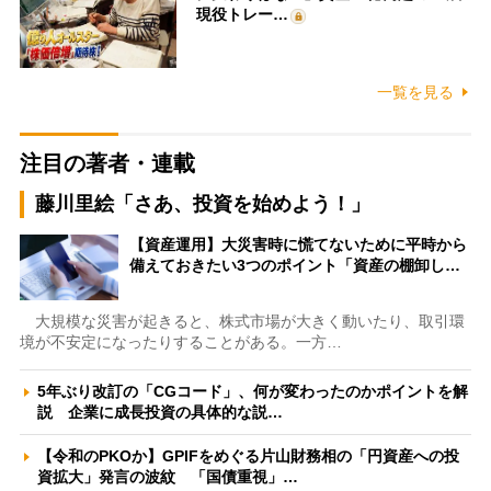
現役トレー…
一覧を見る
注目の著者・連載
藤川里絵「さあ、投資を始めよう！」
【資産運用】大災害時に慌てないために平時から
備えておきたい3つのポイント「資産の棚卸し…
大規模な災害が起きると、株式市場が大きく動いたり、取引環
境が不安定になったりすることがある。一方…
5年ぶり改訂の「CGコード」、何が変わったのかポイントを解
説 企業に成長投資の具体的な説…
【令和のPKOか】GPIFをめぐる片山財務相の「円資産への投
資拡大」発言の波紋 「国債重視」…