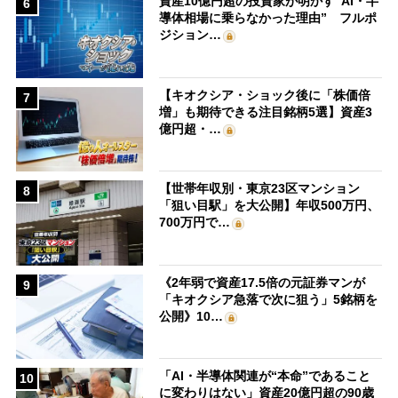
資産10億円超の投資家が明かす“AI・半
6
導体相場に乗らなかった理由” フルポ
ジション…
【キオクシア・ショック後に「株価倍
7
増」も期待できる注目銘柄5選】資産3
億円超・…
【世帯年収別・東京23区マンション
8
「狙い目駅」を大公開】年収500万円、
700万円で…
《2年弱で資産17.5倍の元証券マンが
9
「キオクシア急落で次に狙う」5銘柄を
公開》10…
「AI・半導体関連が“本命”であること
10
に変わりはない」資産20億円超の90歳