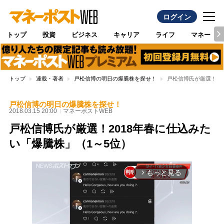
ログイン
トップ
投資
ビジネス
キャリア
ライフ
マネー
トップ
連載・著者
戸松信博の明日の爆騰株を探せ！
戸松信博氏が厳選！20
戸松信博の明日の爆騰株を探せ！
2018.03.15 20:00
マネーポストWEB
戸松信博氏が厳選！2018年春に仕込みた
い「爆騰株」（1～5位）
もっと見る
arrow_forward_ios