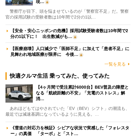
現…
警察庁が目下、頭を悩ませているのが「警察官不足」だ。警察
官の採用試験の受験者数は10年間で2分の1以…
【安全・安心ニッポンの危機】採用試験受験者数は10年間で2
分の1以下に！ 出生数減がも…
【医療崩壊】人口減少で「医師不足」に加えて「患者不足」に
見舞われ地域医療が限界に 今後…
一覧を見る
快適クルマ生活 乗ってみた、使ってみた
【4ヶ月間で受注累計6000台】BEV普及の障壁と
なる「航続距離の不安」「充電のストレス」解
消…
あれほどもてはやされていた「EV（BEV）シフト」の潮流も、
最近では減速基調になっているように見える。…
《雪道の対応力を検証》シビアな状況で実感した「フォレスタ
ー」の真価 「ターボ」と「スト…