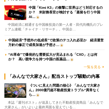
中国「Kimi K3」の衝撃に世界はどう対応するの
か？ 米財務長官が検討する「蒸留を行う中国
AI…
中国経済に精通する中国株投資の第一人者・田代尚機氏のプレ
ミアム連載「チャイナ・リサーチ」。中国企…
中国経済“予想外の低成長”で政策のテコ入れ必至か 経済運営
方針の修正で成長加速が予想さ…
“AI革命”で爆発的な需要拡大が見込まれる「CXO」とは何
か？ 高い競争力を持つ中国の医薬品…
一覧を見る
「みんなで大家さん」配当ストップ騒動の内幕
《ついに見えた問題の核心》「みんなで大家さ
ん」2000億円超不動産投資トラブル“異常なく
ら…
本誌『週刊ポスト』が追及してきた不動産投資商品「みんなで
大家さん」がいよいよ最終局面を迎えている…