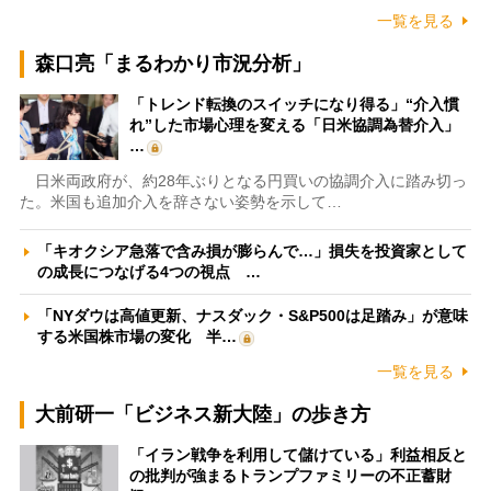
一覧を見る
森口亮「まるわかり市況分析」
「トレンド転換のスイッチになり得る」“介入慣
れ”した市場心理を変える「日米協調為替介入」
…
日米両政府が、約28年ぶりとなる円買いの協調介入に踏み切っ
た。米国も追加介入を辞さない姿勢を示して…
「キオクシア急落で含み損が膨らんで…」損失を投資家として
の成長につなげる4つの視点 …
「NYダウは高値更新、ナスダック・S&P500は足踏み」が意味
する米国株市場の変化 半…
一覧を見る
大前研一「ビジネス新大陸」の歩き方
「イラン戦争を利用して儲けている」利益相反と
の批判が強まるトランプファミリーの不正蓄財