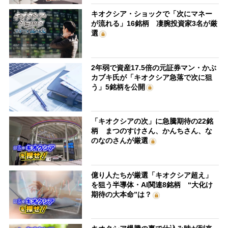
キオクシア・ショックで「次にマネー
が流れる」16銘柄 凄腕投資家3名が厳
選
2年弱で資産17.5倍の元証券マン・かぶ
カブキ氏が「キオクシア急落で次に狙
う」5銘柄を公開
「キオクシアの次」に急騰期待の22銘
柄 まつのすけさん、かんちさん、な
のなのさんが厳選
億り人たちが厳選「キオクシア超え」
を狙う半導体・AI関連8銘柄 “大化け
期待の大本命”は？