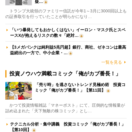
疑…
トランプ大統領のファミリー信託が今年1～3月に3000回以上も
の証券取引を行っていたことが明らかになり…
「いつ暴発してもおかしくはない」イーロン・マスク氏とスペ
ースXが抱えるリスクの数々「絶対…
【3メガバンクは純利益5兆円超】銀行、商社、ゼネコンは最高
益続出の一方で、中小企業・…
一覧を見る
投資ノウハウ満載コミック「俺がカブ番長！」
「売り時」を逃さないトレンド見極め術 投資コ
ミック「俺がカブ番長！」【第11回】
かつて投資情報雑誌「マネーポスト」にて、圧倒的な情報量が
詰め込まれた「天下無敵の株コミック」とし…
テクニカル分析・集中講義 投資コミック「俺がカブ番長！」
【第10回】