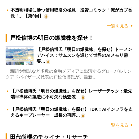
不透明相場に勝つ信用取引の極意 投資コミック「俺がカブ番
長！」【第9回】
一覧を見る
戸松信博の明日の爆騰株を探せ！
【戸松信博氏「明日の爆騰株」を探せ】トーメン
デバイス：サムスンを通じて世界のAIメモリ需
要…
新聞や雑誌など多数の金融メディアに出演するグローバルリン
クアドバイザーズ代表の戸松信博氏が、最新…
【戸松信博氏「明日の爆騰株」を探せ】レーザーテック：最先
端半導体の製造に不可欠な検査装…
【戸松信博氏「明日の爆騰株」を探せ】TDK：AIインフラを支
えるキープレーヤー 成長の再評…
一覧を見る
田代尚機のチャイナ・リサーチ