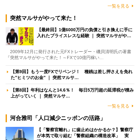
一覧を見る
突然マルサがやって来た！
【最終回】1億6000万円の負債と引き換えに手に
入れたプライスレスな経験 ｜ 突然マルサがや…
2009年12月に発行された元FXトレーダー・磯貝清明氏の著書
『突然マルサがやって来た！～FXで10億円稼い…
【第9回】もう一度FXでリベンジ！ 種銭は差し押さえを免れ
た”ヒミツのお金” ｜ 突然マルサ…
【第8回】年利はなんと14.6％！ 毎日5万円超の延滞税が積み
上がっていく ｜ 突然マルサ…
一覧を見る
河合雅司「人口減少ニッポンの活路」
【「警察官離れ」に歯止めはかかるか？】警察庁
が本気で取り組む「警察組織の構造改革」 実