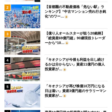
【首都圏の不動産価格「危ない駅」ラ
2
ンキング】“中古マンション売れ行き鈍
化”のワー…
【億り人オールスターが狙う20銘柄】
3
「総資産69億円超」90歳現役トレーダ
ーから“10…
「キオクシアが今後も利益を出し続け
4
るかは分からない」資産11億円の個人
投資家が…
「キオクシアが再び株価10万円になる
5
日は遠い」資産3億円超のサラリーマン
投資家が…