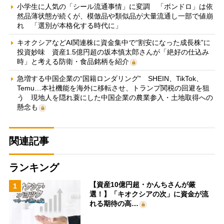
小学生に人気の「シール流通事情」に変調 「ボンドロ」は依
然品薄状態が続くが、模倣品や類似品が大量流通し一部で値崩
れ 「選別が本格化する時代に」
キオクシアなどAI関連株に資金集中で“割安になった成長株”に
投資妙味 資産1.5億円超の坂本慎太郎さんが「絶好の仕込み
時」と考える防衛・食品銘柄を紹介
急増する中国企業の“国籍ロンダリング” SHEIN、TikTok、
Temu…本社機能を海外に移転させ、トランプ関税の回避を狙
う 現地人を隠れ蓑にした中国企業の農業参入・土地取得への
懸念も
関連記事
ランキング
【資産10億円超・かんちさんが厳
1
選！】「キオクシアの次」に資金が流
れる期待の高…