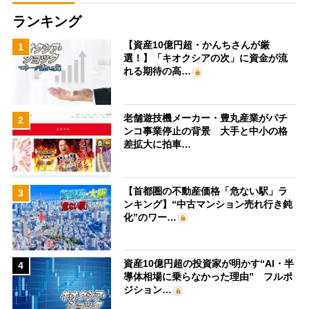
ランキング
【資産10億円超・かんちさんが厳
1
選！】「キオクシアの次」に資金が流
れる期待の高…
老舗遊技機メーカー・豊丸産業がパチ
2
ンコ事業停止の背景 大手と中小の格
差拡大に拍車…
【首都圏の不動産価格「危ない駅」ラ
3
ンキング】“中古マンション売れ行き鈍
化”のワー…
資産10億円超の投資家が明かす“AI・半
4
導体相場に乗らなかった理由” フルポ
ジション…