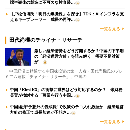
端半導体の製造に不可欠な検査装…
【戸松信博氏「明日の爆騰株」を探せ】TDK：AIインフラを支
えるキープレーヤー 成長の再評…
一覧を見る
田代尚機のチャイナ・リサーチ
厳しい経済情勢をどう打開するか？中国の下半期
の「経済運営方針」を読み解く 需要不足対策
が…
中国経済に精通する中国株投資の第一人者・田代尚機氏のプレ
ミアム連載「チャイナ・リサーチ」。中国の…
中国「Kimi K3」の衝撃に世界はどう対応するのか？ 米財務
長官が検討する「蒸留を行う中国…
中国経済“予想外の低成長”で政策のテコ入れ必至か 経済運営
方針の修正で成長加速が予想さ…
一覧を見る