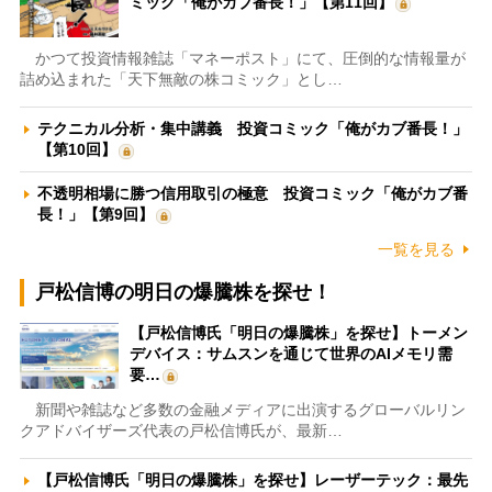
ミック「俺がカブ番長！」【第11回】
かつて投資情報雑誌「マネーポスト」にて、圧倒的な情報量が
詰め込まれた「天下無敵の株コミック」とし…
テクニカル分析・集中講義 投資コミック「俺がカブ番長！」
【第10回】
不透明相場に勝つ信用取引の極意 投資コミック「俺がカブ番
長！」【第9回】
一覧を見る
戸松信博の明日の爆騰株を探せ！
【戸松信博氏「明日の爆騰株」を探せ】トーメン
デバイス：サムスンを通じて世界のAIメモリ需
要…
新聞や雑誌など多数の金融メディアに出演するグローバルリン
クアドバイザーズ代表の戸松信博氏が、最新…
【戸松信博氏「明日の爆騰株」を探せ】レーザーテック：最先