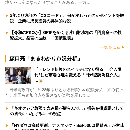
境が不安定になったりすることがある。一方…
5年ぶり改訂の「CGコード」、何が変わったのかポイントを解
説 企業に成長投資の具体的な説…
【令和のPKOか】GPIFをめぐる片山財務相の「円資産への投
資拡大」発言の波紋 「国債重視」…
一覧を見る
森口亮「まるわかり市況分析」
「トレンド転換のスイッチになり得る」“介入慣
れ”した市場心理を変える「日米協調為替介入」
…
日米両政府が、約28年ぶりとなる円買いの協調介入に踏み切っ
た。米国も追加介入を辞さない姿勢を示して…
「キオクシア急落で含み損が膨らんで…」損失を投資家として
の成長につなげる4つの視点 …
「NYダウは高値更新、ナスダック・S&P500は足踏み」が意味