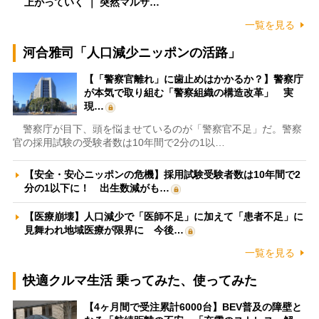
上がっていく ｜ 突然マルサ…
一覧を見る
河合雅司「人口減少ニッポンの活路」
【「警察官離れ」に歯止めはかかるか？】警察庁
が本気で取り組む「警察組織の構造改革」 実
現…
警察庁が目下、頭を悩ませているのが「警察官不足」だ。警察
官の採用試験の受験者数は10年間で2分の1以…
【安全・安心ニッポンの危機】採用試験受験者数は10年間で2
分の1以下に！ 出生数減がも…
【医療崩壊】人口減少で「医師不足」に加えて「患者不足」に
見舞われ地域医療が限界に 今後…
一覧を見る
快適クルマ生活 乗ってみた、使ってみた
【4ヶ月間で受注累計6000台】BEV普及の障壁と