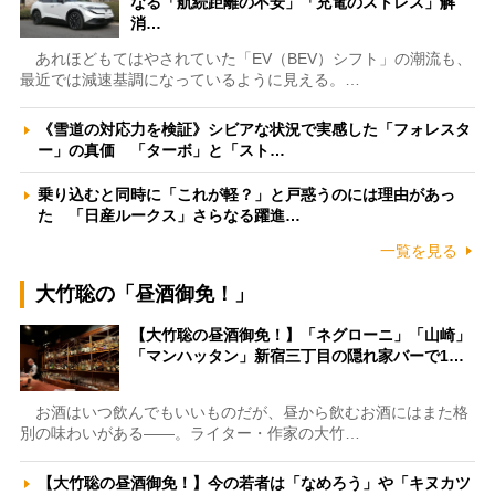
なる「航続距離の不安」「充電のストレス」解
消…
あれほどもてはやされていた「EV（BEV）シフト」の潮流も、
最近では減速基調になっているように見える。…
《雪道の対応力を検証》シビアな状況で実感した「フォレスタ
ー」の真価 「ターボ」と「スト…
乗り込むと同時に「これが軽？」と戸惑うのには理由があっ
た 「日産ルークス」さらなる躍進…
一覧を見る
大竹聡の「昼酒御免！」
【大竹聡の昼酒御免！】「ネグローニ」「山崎」
「マンハッタン」新宿三丁目の隠れ家バーで1…
お酒はいつ飲んでもいいものだが、昼から飲むお酒にはまた格
別の味わいがある――。ライター・作家の大竹…
【大竹聡の昼酒御免！】今の若者は「なめろう」や「キヌカツ