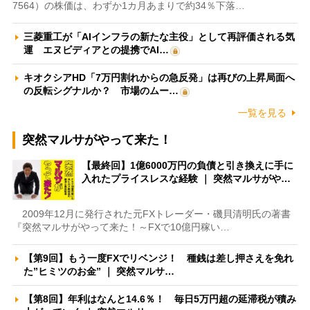
7564）の株価は、わずか1カ月あまりで約34％下落…
三菱重工が「AIインフラの新たな主役」として再評価される気
運 エヌビディアとの提携でAI…
キオクシアHD「7万円割れからの急反発」は再びの上昇局面へ
の反転シグナルか？ 市場のムー…
一覧を見る
突然マルサがやって来た！
【最終回】1億6000万円の負債と引き換えに手に
入れたプライスレスな経験 ｜ 突然マルサがや…
2009年12月に発行された元FXトレーダー・磯貝清明氏の著書
『突然マルサがやって来た！～FXで10億円稼い…
【第9回】もう一度FXでリベンジ！ 種銭は差し押さえを免れ
た”ヒミツのお金” ｜ 突然マルサ…
【第8回】年利はなんと14.6％！ 毎日5万円超の延滞税が積み