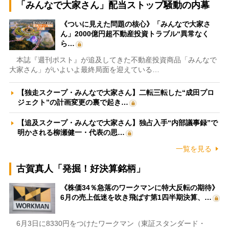
「みんなで大家さん」配当ストップ騒動の内幕
《ついに見えた問題の核心》「みんなで大家さ
ん」2000億円超不動産投資トラブル“異常なく
ら…
本誌『週刊ポスト』が追及してきた不動産投資商品「みんなで
大家さん」がいよいよ最終局面を迎えている…
【独走スクープ・みんなで大家さん】二転三転した“成田プロ
ジェクト”の計画変更の裏で起き…
【追及スクープ・みんなで大家さん】独占入手“内部議事録”で
明かされる柳瀬健一・代表の思…
一覧を見る
古賀真人「発掘！好決算銘柄」
《株価34％急落のワークマンに特大反転の期待》
6月の売上低迷を吹き飛ばす第1四半期決算、…
6月3日に8330円をつけたワークマン（東証スタンダード・