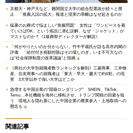
京都大・神戸大など、難関国立大学の総合型選抜が続々と廃
止 「推薦入試の拡大」報道と現実の乖離はなぜ起きるのか
猛暑のお葬式で悩ましい“喪服問題” 女性は「ワンピースを着
ていけばOK」という俗説に潜む誤解、なぜ「ジャケット」が
マストなのか？《1級葬祭ディレクターが解説》
「何がやりたいのか分からない」竹中平蔵氏が語る高市内閣の
評価 「給付付き税額控除はその場しのぎ」いま不可欠なの
は“社会保障制度の改革議論”と指摘
《商社の大学別就職者数ランキングを解剖》三菱商事、三井物
産、住友商事への就職者は「東大・早大・慶大で約6割」の現
実 3大学以外で強い大学はどこか
急増する中国企業の“国籍ロンダリング” SHEIN、TikTok、
Temu…本社機能を海外に移転させ、トランプ関税の回避を狙
う 現地人を隠れ蓑にした中国企業の農業参入・土地取得への
懸念も
関連記事