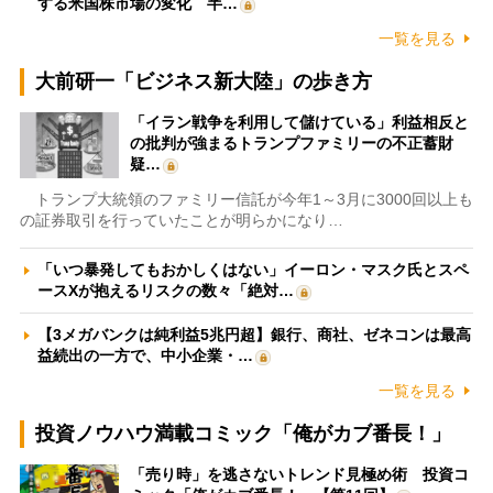
する米国株市場の変化 半…
一覧を見る
大前研一「ビジネス新大陸」の歩き方
「イラン戦争を利用して儲けている」利益相反と
の批判が強まるトランプファミリーの不正蓄財
疑…
トランプ大統領のファミリー信託が今年1～3月に3000回以上も
の証券取引を行っていたことが明らかになり…
「いつ暴発してもおかしくはない」イーロン・マスク氏とスペ
ースXが抱えるリスクの数々「絶対…
【3メガバンクは純利益5兆円超】銀行、商社、ゼネコンは最高
益続出の一方で、中小企業・…
一覧を見る
投資ノウハウ満載コミック「俺がカブ番長！」
「売り時」を逃さないトレンド見極め術 投資コ