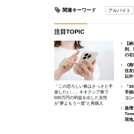
関連キーワード
アルバイト
注目TOPIC
【納
到、
の右
《商
住友
以外
「この恐ろしい株はさっさと手
「3
放したい…」キオクシア株で
手掛
500万円の利益を出した女性
コン
が“夢よもう一度”と再購入
急増
Te
現地