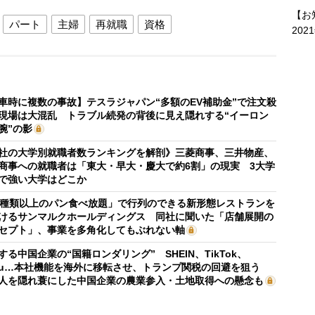
【お
パート
主婦
再就職
資格
202
車時に複数の事故】テスラジャパン“多額のEV補助金”で注文殺
現場は大混乱 トラブル続発の背後に見え隠れする“イーロン
腕”の影
社の大学別就職者数ランキングを解剖》三菱商事、三井物産、
商事への就職者は「東大・早大・慶大で約6割」の現実 3大学
で強い大学はどこか
0種類以上のパン食べ放題」で行列のできる新形態レストランを
けるサンマルクホールディングス 同社に聞いた「店舗展開の
セプト」、事業を多角化してもぶれない軸
する中国企業の“国籍ロンダリング” SHEIN、TikTok、
mu…本社機能を海外に移転させ、トランプ関税の回避を狙う
人を隠れ蓑にした中国企業の農業参入・土地取得への懸念も