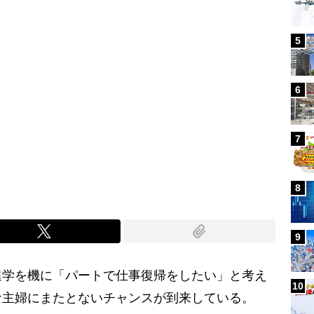
5
6
7
8
9
学を機に「パートで仕事復帰をしたい」と考え
10
な主婦にまたとないチャンスが到来している。