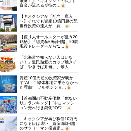
厳選！】「キオクシアの次」に
資金が流れる期待の…
【キオクシアが「配当」導入
へ】それでも資産10億円超の配
当株投資の達人が「買…
【億り人オールスターが狙う20
銘柄】「総資産69億円超」90歳
現役トレーダーから“1…
「北海道で知らない人はいな
い！」道民熱愛のカップ焼きそ
ば「やきそば弁当」、最大…
資産10億円超の投資家が明か
す“AI・半導体相場に乗らなかっ
た理由” フルポジショ…
【首都圏の不動産価格「危ない
駅」ランキング】“中古マンシ
ョン売れ行き鈍化”のワ…
「キオクシアが再び株価10万円
になる日は遠い」資産3億円超
のサラリーマン投資家…