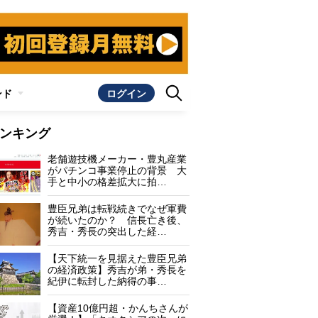
ンド
ログイン
ンキング
老舗遊技機メーカー・豊丸産業
がパチンコ事業停止の背景 大
手と中小の格差拡大に拍…
豊臣兄弟は転戦続きでなぜ軍費
が続いたのか？ 信長亡き後、
秀吉・秀長の突出した経…
【天下統一を見据えた豊臣兄弟
の経済政策】秀吉が弟・秀長を
紀伊に転封した納得の事…
【資産10億円超・かんちさんが