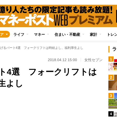
ア
ライフ
マネー
住まい・不動産
家計
トレ
げるパート4選 フォークリフトは時給よし、福利厚生よし
ラ
1
2018.04.12 15:00
女性セブン
ト4選 フォークリフトは
2
生よし
Loaded
:
3
100.00%
/
4