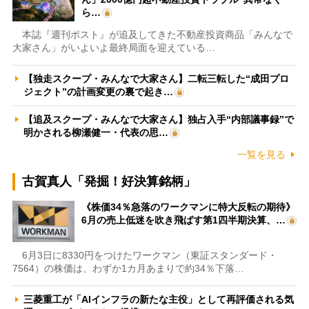
ら…
本誌『週刊ポスト』が追及してきた不動産投資商品「みんなで
大家さん」がいよいよ最終局面を迎えている…
【独走スクープ・みんなで大家さん】二転三転した“成田プロ
ジェクト”の計画変更の裏で起き…
【追及スクープ・みんなで大家さん】独占入手“内部議事録”で
明かされる柳瀬健一・代表の思…
一覧を見る
古賀真人「発掘！好決算銘柄」
《株価34％急落のワークマンに特大反転の期待》
6月の売上低迷を吹き飛ばす第1四半期決算、…
6月3日に8330円をつけたワークマン（東証スタンダード・
7564）の株価は、わずか1カ月あまりで約34％下落…
三菱重工が「AIインフラの新たな主役」として再評価される気