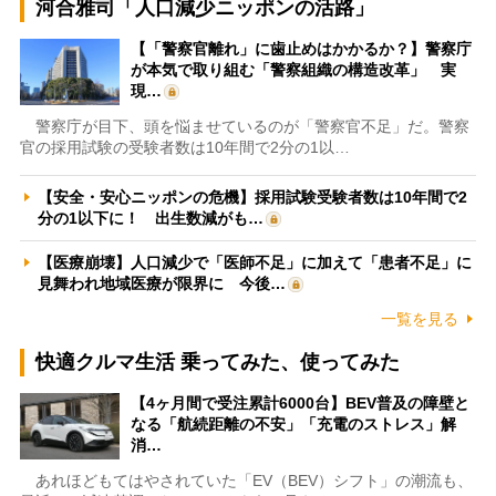
河合雅司「人口減少ニッポンの活路」
【「警察官離れ」に歯止めはかかるか？】警察庁
が本気で取り組む「警察組織の構造改革」 実
現…
警察庁が目下、頭を悩ませているのが「警察官不足」だ。警察
官の採用試験の受験者数は10年間で2分の1以…
【安全・安心ニッポンの危機】採用試験受験者数は10年間で2
分の1以下に！ 出生数減がも…
【医療崩壊】人口減少で「医師不足」に加えて「患者不足」に
見舞われ地域医療が限界に 今後…
一覧を見る
快適クルマ生活 乗ってみた、使ってみた
【4ヶ月間で受注累計6000台】BEV普及の障壁と
なる「航続距離の不安」「充電のストレス」解
消…
あれほどもてはやされていた「EV（BEV）シフト」の潮流も、