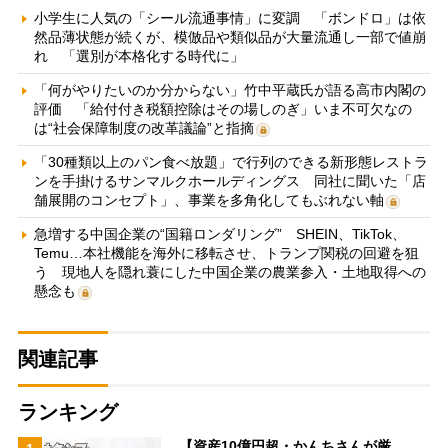
小学生に人気の「シール流通事情」に変調 「ボンドロ」は依
然品薄状態が続くが、模倣品や類似品が大量流通し一部で値崩
れ 「選別が本格化する時代に」
「何がやりたいのか分からない」竹中平蔵氏が語る高市内閣の
評価 「給付付き税額控除はその場しのぎ」いま不可欠なの
は“社会保障制度の改革議論”と指摘
「30種類以上のパン食べ放題」で行列のできる新形態レストラ
ンを手掛けるサンマルクホールディングス 同社に聞いた「店
舗展開のコンセプト」、事業を多角化してもぶれない軸
急増する中国企業の“国籍ロンダリング” SHEIN、TikTok、
Temu…本社機能を海外に移転させ、トランプ関税の回避を狙
う 現地人を隠れ蓑にした中国企業の農業参入・土地取得への
懸念も
関連記事
ランキング
【資産10億円超・かんちさんが厳