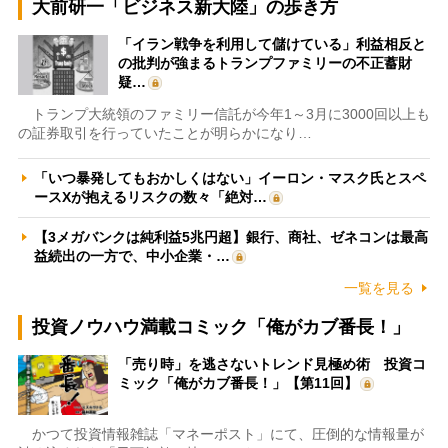
大前研一「ビジネス新大陸」の歩き方
「イラン戦争を利用して儲けている」利益相反と
の批判が強まるトランプファミリーの不正蓄財
疑…
トランプ大統領のファミリー信託が今年1～3月に3000回以上も
の証券取引を行っていたことが明らかになり…
「いつ暴発してもおかしくはない」イーロン・マスク氏とスペ
ースXが抱えるリスクの数々「絶対…
【3メガバンクは純利益5兆円超】銀行、商社、ゼネコンは最高
益続出の一方で、中小企業・…
一覧を見る
投資ノウハウ満載コミック「俺がカブ番長！」
「売り時」を逃さないトレンド見極め術 投資コ
ミック「俺がカブ番長！」【第11回】
かつて投資情報雑誌「マネーポスト」にて、圧倒的な情報量が