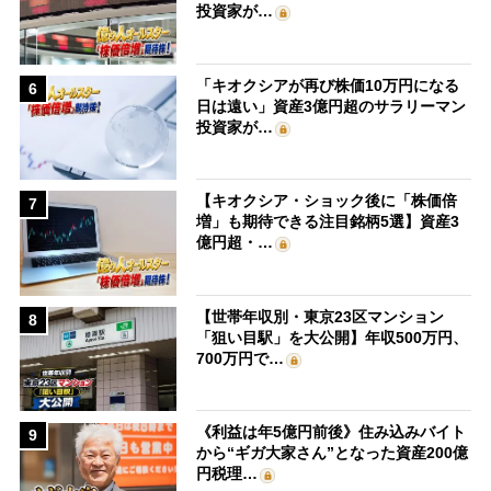
投資家が…
「キオクシアが再び株価10万円になる
6
日は遠い」資産3億円超のサラリーマン
投資家が…
【キオクシア・ショック後に「株価倍
7
増」も期待できる注目銘柄5選】資産3
億円超・…
【世帯年収別・東京23区マンション
8
「狙い目駅」を大公開】年収500万円、
700万円で…
《利益は年5億円前後》住み込みバイト
9
から“ギガ大家さん”となった資産200億
円税理…