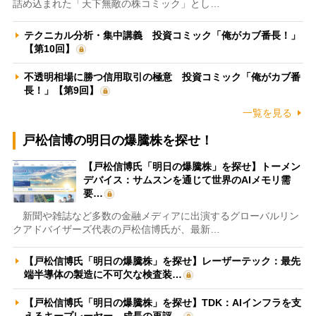
詰め込まれた「天下無敵の株コミック」とし…
テクニカル分析・集中講義 投資コミック「俺がカブ番長！」
【第10回】
不透明相場に勝つ信用取引の極意 投資コミック「俺がカブ番
長！」【第9回】
一覧を見る
戸松信博の明日の爆騰株を探せ！
【戸松信博氏「明日の爆騰株」を探せ】トーメン
デバイス：サムスンを通じて世界のAIメモリ需
要…
新聞や雑誌など多数の金融メディアに出演するグローバルリン
クアドバイザーズ代表の戸松信博氏が、最新…
【戸松信博氏「明日の爆騰株」を探せ】レーザーテック：最先
端半導体の製造に不可欠な検査装…
【戸松信博氏「明日の爆騰株」を探せ】TDK：AIインフラを支
えるキープレーヤー 成長の再評…