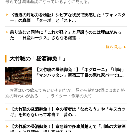
最近では減速基調になっているように見える。…
《雪道の対応力を検証》シビアな状況で実感した「フォレスタ
ー」の真価 「ターボ」と「スト…
乗り込むと同時に「これが軽？」と戸惑うのには理由があっ
た 「日産ルークス」さらなる躍進…
一覧を見る
大竹聡の「昼酒御免！」
【大竹聡の昼酒御免！】「ネグローニ」「山崎」
「マンハッタン」新宿三丁目の隠れ家バーで1…
お酒はいつ飲んでもいいものだが、昼から飲むお酒にはまた格
別の味わいがある――。ライター・作家の大竹…
【大竹聡の昼酒御免！】今の若者は「なめろう」や「キヌカツ
ギ」を知らないって本当？ 昔の…
【大竹聡の昼酒御免！】京急線で多摩川越えて「川崎の大衆酒
場」へと昼酒旅 押し寄せるノス…