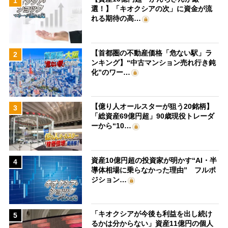
1
選！】「キオクシアの次」に資金が流
れる期待の高…
【首都圏の不動産価格「危ない駅」ラ
2
ンキング】“中古マンション売れ行き鈍
化”のワー…
【億り人オールスターが狙う20銘柄】
3
「総資産69億円超」90歳現役トレーダ
ーから“10…
資産10億円超の投資家が明かす“AI・半
4
導体相場に乗らなかった理由” フルポ
ジション…
「キオクシアが今後も利益を出し続け
5
るかは分からない」資産11億円の個人