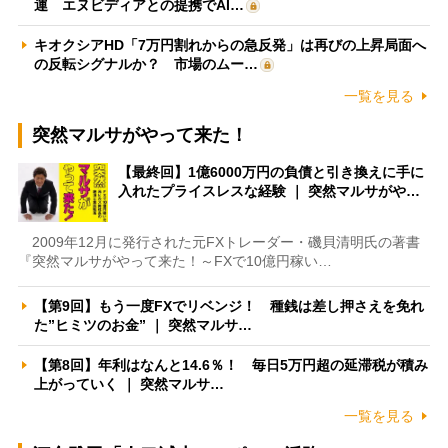
運 エヌビディアとの提携でAI…
キオクシアHD「7万円割れからの急反発」は再びの上昇局面へ
の反転シグナルか？ 市場のムー…
一覧を見る
突然マルサがやって来た！
【最終回】1億6000万円の負債と引き換えに手に
入れたプライスレスな経験 ｜ 突然マルサがや…
2009年12月に発行された元FXトレーダー・磯貝清明氏の著書
『突然マルサがやって来た！～FXで10億円稼い…
【第9回】もう一度FXでリベンジ！ 種銭は差し押さえを免れ
た”ヒミツのお金” ｜ 突然マルサ…
【第8回】年利はなんと14.6％！ 毎日5万円超の延滞税が積み
上がっていく ｜ 突然マルサ…
一覧を見る