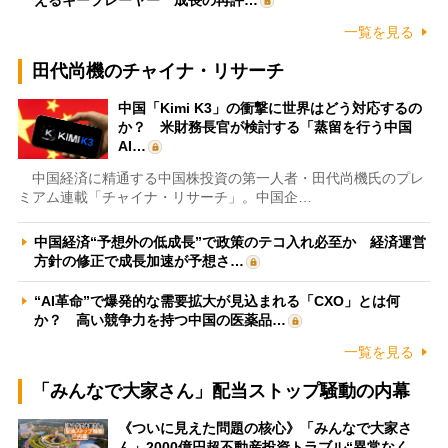
一覧を見る
田代尚機のチャイナ・リサーチ
中国「Kimi K3」の衝撃に世界はどう対応するの
か？ 米財務長官が検討する「蒸留を行う中国
AI…
中国経済に精通する中国株投資の第一人者・田代尚機氏のプレ
ミアム連載「チャイナ・リサーチ」。中国企…
中国経済“予想外の低成長”で政策のテコ入れ必至か 経済運営
方針の修正で成長加速が予想さ…
“AI革命”で爆発的な需要拡大が見込まれる「CXO」とは何
か？ 高い競争力を持つ中国の医薬品…
一覧を見る
「みんなで大家さん」配当ストップ騒動の内幕
《ついに見えた問題の核心》「みんなで大家さ
ん」2000億円超不動産投資トラブル“異常なく