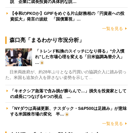
説 企業に成長投資の具体的な説…
【令和のPKOか】GPIFをめぐる片山財務相の「円資産への投
資拡大」発言の波紋 「国債重視」…
一覧を見る
森口亮「まるわかり市況分析」
「トレンド転換のスイッチになり得る」“介入慣
れ”した市場心理を変える「日米協調為替介入」
…
日米両政府が、約28年ぶりとなる円買いの協調介入に踏み切っ
た。米国も追加介入を辞さない姿勢を示して…
「キオクシア急落で含み損が膨らんで…」損失を投資家として
の成長につなげる4つの視点 …
「NYダウは高値更新、ナスダック・S&P500は足踏み」が意味
する米国株市場の変化 半…
一覧を見る